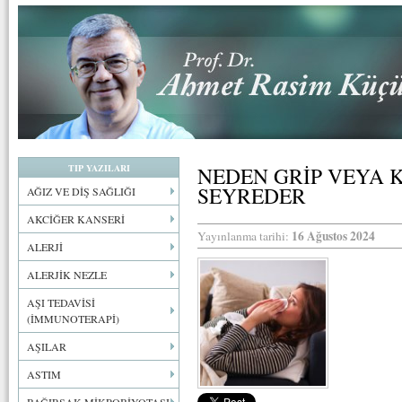
TIP YAZILARI
NEDEN GRİP VEYA 
SEYREDER
AĞIZ VE DİŞ SAĞLIĞI
AKCİĞER KANSERİ
16 Ağustos 2024
Yayınlanma tarihi:
ALERJİ
ALERJİK NEZLE
AŞI TEDAVİSİ
(İMMUNOTERAPİ)
AŞILAR
ASTIM