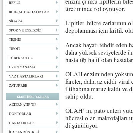
enzim çünkü lipitlerin bile
REFLÜ
üretiminde rol oynuyor.
RUHSAL HASTALIKLAR
SİGARA
Lipitler, hücre zarlarının o
depolanması için kritik ola
SPOR VE EGZERSİZ
TEŞHİS
Ancak hayatı tehdit eden 
TİROİT
daha yüksek seviyelerde üre
TÜBERKÜLOZ
hastalığı hafif olan hastal
UZUN YAŞAMA
OLAH enziminden yoksun ol
YAZ HASTALIKLARI
fareler, daha az ciddi viral
ZATÜRREE
iltihabına maruz kaldı ve 
sahip oldu.
ELEŞTİREL YAZILAR
ALTERNATİF TIP
OLAH’ ın, patojenleri yuta
DOKTORLAR
hücresi olan makrofajları uy
HASTALIKLAR
düşünülüyor.
İLAÇ ENDÜSTRİSİ