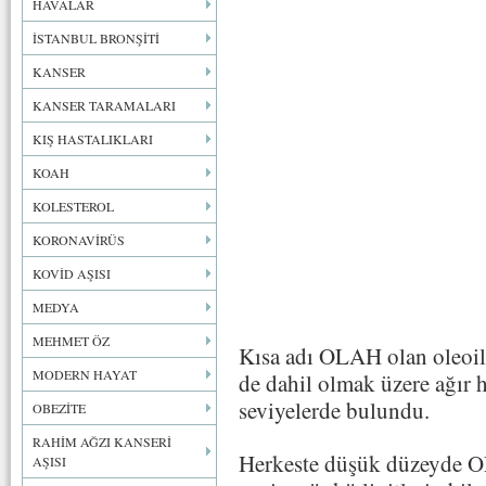
HAVALAR
İSTANBUL BRONŞİTİ
KANSER
KANSER TARAMALARI
KIŞ HASTALIKLARI
KOAH
KOLESTEROL
KORONAVİRÜS
KOVİD AŞISI
MEDYA
MEHMET ÖZ
Kısa adı OLAH olan oleoil
MODERN HAYAT
de dahil olmak üzere ağır 
seviyelerde bulundu.
OBEZİTE
RAHİM AĞZI KANSERİ
Herkeste düşük düzeyde O
AŞISI