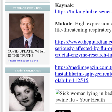
Kaynak
:
TABİBAN-I CİHAN İÇÜN
https://linkinghub.elsevi
Makale
: High expression
life-threatening respiratory
https://www.theguardian.c
seriously-affected-by-flu-
COVID UPDATE: WHAT
crucial-enzyme-research-fi
IS THE TRUTH?
» Yazıyı okumak için tıklayın
https://medimagazin.com.t
BENİM ŞARKILARIM
hastaliklarini-agir-geciren
olabilir-112515