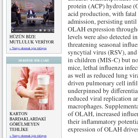
protein (ACP) hydrolase (
acid production, with fatal
admission, persisting until
OLAH expression througho
levels were also detected in
HÜZÜN BİZE
MUTLULUK VERİYOR
threatening seasonal influ
» Yazıyı okumak için tıklayın
syncytial virus (RSV), an
in children (MIS-C) but no
DERDİME BİR ÇARE
mice, lethal influenza infe
as well as reduced lung vir
driven pulmonary cell infi
underpinned by differential
reduced viral replication 
macrophages. Supplementat
of OLAH, increased influe
KARTON
BARDAKLARDAKİ
their inflammatory potenti
GÖRÜLMEYEN
expression of OLAH drives l
TEHLİKE
» Yazıyı okumak için tıklayın