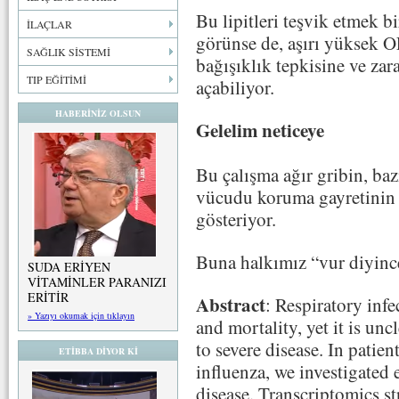
Bu lipitleri teşvik etmek b
İLAÇLAR
görünse de, aşırı yüksek OL
SAĞLIK SİSTEMİ
bağışıklık tepkisine ve zar
TIP EĞİTİMİ
açabiliyor.
HABERİNİZ OLSUN
Gelelim neticeye
Bu çalışma ağır gribin, baz
vücudu koruma gayretinin 
gösteriyor.
Buna halkımız “vur diyin
SUDA ERİYEN
VİTAMİNLER PARANIZI
ERİTİR
Abstract
: Respiratory infe
» Yazıyı okumak için tıklayın
and mortality, yet it is u
to severe disease. In pati
ETİBBA DİYOR Kİ
influenza, we investigated 
disease. Transcriptomics st