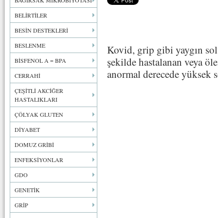
BAĞIRSAK MİKROBİYOTASI
BELİRTİLER
BESİN DESTEKLERİ
BESLENME
Kovid, grip gibi yaygın so
şekilde hastalanan veya öl
BİSFENOL A = BPA
anormal derecede yüksek sev
CERRAHİ
ÇEŞİTLİ AKCİĞER
HASTALIKLARI
ÇÖLYAK GLUTEN
DİYABET
DOMUZ GRİBİ
ENFEKSİYONLAR
GDO
GENETİK
GRİP