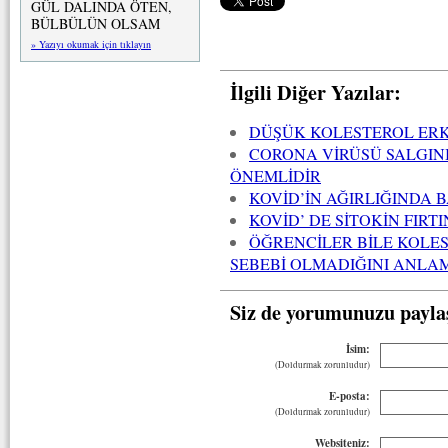
GÜL DALINDA ÖTEN,
BÜLBÜLÜN OLSAM
» Yazıyı okumak için tıklayın
İlgili Diğer Yazılar:
DÜŞÜK KOLESTEROL ERK
CORONA VİRÜSÜ SALGINI
ÖNEMLİDİR
KOVİD’İN AĞIRLIĞINDA 
KOVİD’ DE SİTOKİN FIRT
ÖĞRENCİLER BİLE KOLE
SEBEBİ OLMADIĞINI ANLA
Siz de yorumunuzu payla
İsim:
(Doldurmak zorunludur)
E-posta:
(Doldurmak zorunludur)
Websiteniz: