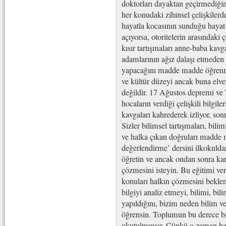
doktorları dayaktan geçirmediğin
her konudaki zihinsel çelişkilerd
hayatla kocasının sunduğu hayat a
açıyorsa, otoritelerin arasındaki 
kısır tartışmaları anne-baba kav
adamlarının ağız dalaşı etmeden ç
yapacağını madde madde öğrenme
ve kültür düzeyi ancak buna elv
değildir. 17 Ağustos depremi ve 
hocaların verdiği çelişkili bilgil
kavgaları kahrederek izliyor, son
Sizler bilimsel tartışmaları, bili
ve halka çıkan doğruları madde 
değerlendirme’ dersini ilkokuldan
öğretin ve ancak ondan sonra karş
çözmesini isteyin. Bu eğitimi v
konuları halkın çözmesini bekle
bilgiyi analiz etmeyi, bilimi, bili
yapıldığını, bizim neden bilim ve
öğrensin. Toplumun bu derece bil
okutulmuyor. Çünkü o zaman halk