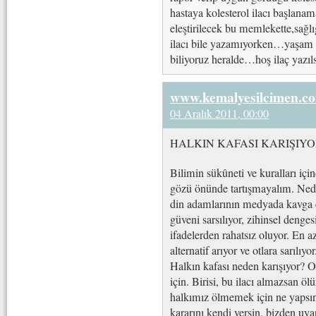
hastaya kolesterol ilacı başlan
eleştirilecek bu memlekette,sağlı
ilacı bile yazamıyorken…yaşam ta
biliyoruz heralde…hoş ilaç yazılsa
www.kemalyesilcimen.c
04 Aralık 2011, 00:00
HALKIN KAFASI KARIŞIY
Bilimin sükûneti ve kuralları için
gözü önünde tartışmayalım. Nede
din adamlarının medyada kavga e
güveni sarsılıyor, zihinsel denges
ifadelerden rahatsız oluyor. En a
alternatif arıyor ve otlara sarılıyor
Halkın kafası neden karışıyor? Ot
için. Birisi, bu ilacı almazsan öl
halkımız ölmemek için ne yapsın?
kararını kendi versin, bizden uy