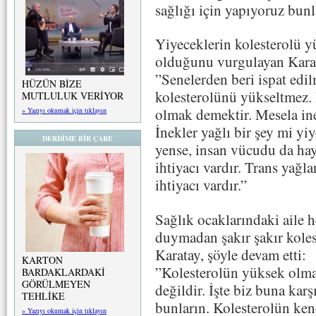
sağlığı için yapıyoruz bunl
Yiyeceklerin kolesterolü yü
olduğunu vurgulayan Karata
”Senelerden beri ispat edil
HÜZÜN BİZE
kolesterolünü yükseltmez
MUTLULUK VERİYOR
olmak demektir. Mesela inek
» Yazıyı okumak için tıklayın
İnekler yağlı bir şey mi yi
DERDİME BİR ÇARE
yense, insan vücudu da ha
ihtiyacı vardır. Trans yağl
ihtiyacı vardır.”
Sağlık ocaklarındaki aile h
duymadan şakır şakır koles
Karatay, şöyle devam etti:
KARTON
”Kolesterolün yüksek olma
BARDAKLARDAKİ
GÖRÜLMEYEN
değildir. İşte biz buna karş
TEHLİKE
bunların. Kolesterolün ken
» Yazıyı okumak için tıklayın