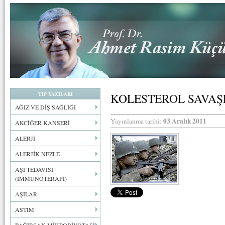
TIP YAZILARI
KOLESTEROL SAVAŞ
AĞIZ VE DİŞ SAĞLIĞI
03 Aralık 2011
Yayınlanma tarihi:
AKCİĞER KANSERİ
ALERJİ
ALERJİK NEZLE
AŞI TEDAVİSİ
(İMMUNOTERAPİ)
AŞILAR
ASTIM