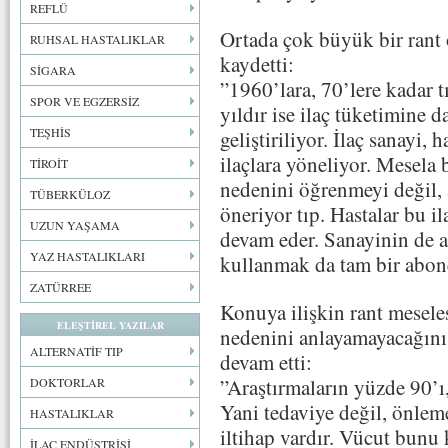
REFLÜ
Ortada çok büyük bir rant 
RUHSAL HASTALIKLAR
kaydetti:
SİGARA
”1960’lara, 70’lere kadar t
SPOR VE EGZERSİZ
yıldır ise ilaç tüketimine d
TEŞHİS
geliştiriliyor. İlaç sanayi, 
ilaçlara yöneliyor. Mesela
TİROİT
nedenini öğrenmeyi değil, a
TÜBERKÜLOZ
öneriyor tıp. Hastalar bu ila
UZUN YAŞAMA
devam eder. Sanayinin de ar
YAZ HASTALIKLARI
kullanmak da tam bir abonel
ZATÜRREE
Konuya ilişkin rant mesel
ELEŞTİREL YAZILAR
nedenini anlayamayacağını
ALTERNATİF TIP
devam etti:
”Araştırmaların yüzde 90’ı, 
DOKTORLAR
Yani tedaviye değil, önlem
HASTALIKLAR
iltihap vardır. Vücut bunu k
İLAÇ ENDÜSTRİSİ