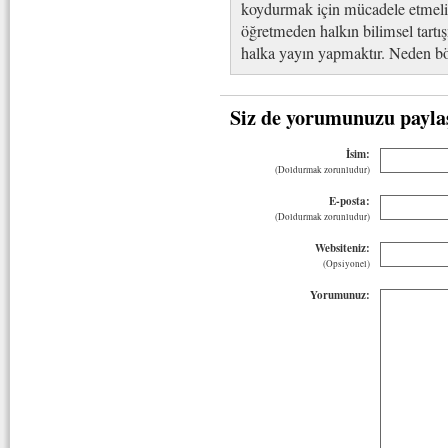
koydurmak için mücadele etmeliy
öğretmeden halkın bilimsel tartı
halka yayın yapmaktır. Neden b
Siz de yorumunuzu payla
İsim:
(Doldurmak zorunludur)
E-posta:
(Doldurmak zorunludur)
Websiteniz:
(Opsiyonel)
Yorumunuz: