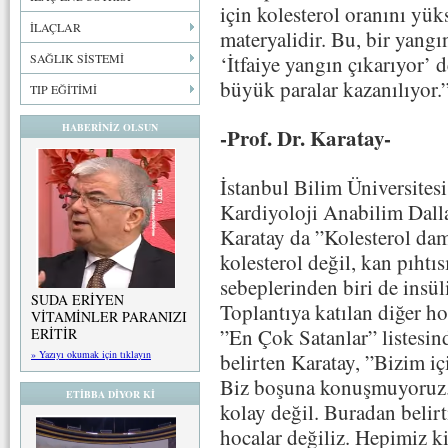
için kolesterol oranını yüks
İLAÇLAR
materyalidir. Bu, bir yangı
SAĞLIK SİSTEMİ
‘İtfaiye yangın çıkarıyor
büyük paralar kazanılıyor.
TIP EĞİTİMİ
HABERİNİZ OLSUN
-Prof. Dr. Karatay-
İstanbul Bilim Üniversitesi
Kardiyoloji Anabilim Dall
Karatay da ”Kolesterol dam
kolesterol değil, kan pıhtı
sebeplerinden biri de insü
SUDA ERİYEN
Toplantıya katılan diğer ho
VİTAMİNLER PARANIZI
”En Çok Satanlar” listesin
ERİTİR
» Yazıyı okumak için tıklayın
belirten Karatay, ”Bizim i
Biz boşuna konuşmuyoruz. 
ETİBBA DİYOR Kİ
kolay değil. Buradan belir
hocalar değiliz. Hepimiz k