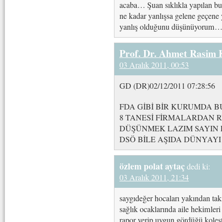
acaba… Şuan sıklıkla yapılan bu
ne kadar yanlışsa gelene geçene
yanlış olduğunu düşünüyorum
Prof. Dr. Ahmet Rasim
03 Aralık 2011, 00:53
GD (DR)02/12/2011 07:28:56
FDA GİBİ BİR KURUMDA B
8 TANESİ FİRMALARDAN R
DÜŞÜNMEK LAZIM SAYIN 
DSÖ BİLE AŞIDA DÜNYAY
özlem polat aytaç
dedi ki:
03 Aralık 2011, 21:34
saygıdeğer hocaları yakından taki
sağlık ocaklarında aile hekimler
rapor verip uygun gördüğü koleste