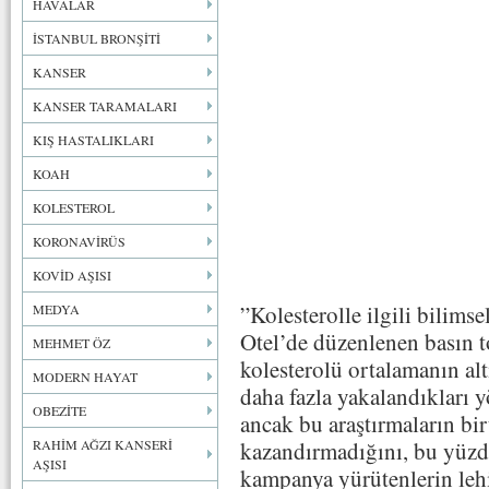
HAVALAR
İSTANBUL BRONŞİTİ
KANSER
KANSER TARAMALARI
KIŞ HASTALIKLARI
KOAH
KOLESTEROL
KORONAVİRÜS
KOVİD AŞISI
”Kolesterolle ilgili bilimse
MEDYA
Otel’de düzenlenen basın 
MEHMET ÖZ
kolesterolü ortalamanın alt
MODERN HAYAT
daha fazla yakalandıkları 
OBEZİTE
ancak bu araştırmaların bir
RAHİM AĞZI KANSERİ
kazandırmadığını, bu yüzde
AŞISI
kampanya yürütenlerin le