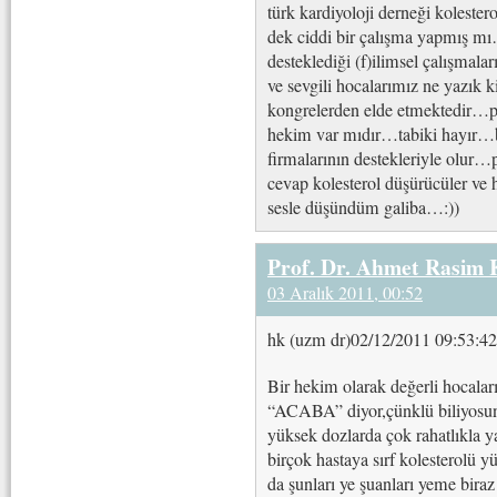
türk kardiyoloji derneği koleste
dek ciddi bir çalışma yapmış mı
desteklediği (f)ilimsel çalışma
ve sevgili hocalarımız ne yazık 
kongrelerden elde etmektedir…pe
hekim var mıdır…tabiki hayır…b
firmalarının destekleriyle olur…p
cevap kolesterol düşürücüler ve 
sesle düşündüm galiba…:))
Prof. Dr. Ahmet Rasim
03 Aralık 2011, 00:52
hk (uzm dr)02/12/2011 09:53:42
Bir hekim olarak değerli hocala
“ACABA” diyor,çünklü biliyosun
yüksek dozlarda çok rahatlıkla y
birçok hastaya sırf kolesterolü 
da şunları ye şuanları yeme bir