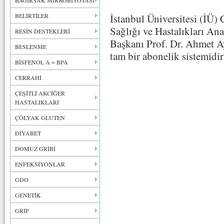
BAĞIRSAK MİKROBİYOTASI
BELİRTİLER
İstanbul Üniversitesi (İÜ)
Sağlığı ve Hastalıkları An
BESİN DESTEKLERİ
Başkanı Prof. Dr. Ahmet Ay
BESLENME
tam bir abonelik sistemidir
BİSFENOL A = BPA
CERRAHİ
ÇEŞİTLİ AKCİĞER
HASTALIKLARI
ÇÖLYAK GLUTEN
DİYABET
DOMUZ GRİBİ
ENFEKSİYONLAR
GDO
GENETİK
GRİP