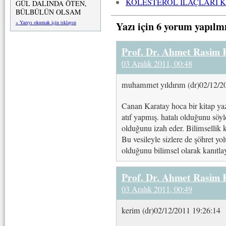
KOLESTEROL İLAÇLARI 
GÜL DALINDA ÖTEN,
BÜLBÜLÜN OLSAM
Yazı için 6 yorum yapılm
» Yazıyı okumak için tıklayın
Prof. Dr. Ahmet Rasim
03 Aralık 2011, 00:48
muhammet yıldırım (dr)02/12/2
Canan Karatay hoca bir kitap yaz
atıf yapmış. hatalı olduğunu söyle
olduğunu izah eder. Bilimsellik k
Bu vesileyle sizlere de şöhret yolu
olduğunu bilimsel olarak kanıtlayı
Prof. Dr. Ahmet Rasim
03 Aralık 2011, 00:49
kerim (dr)02/12/2011 19:26:14