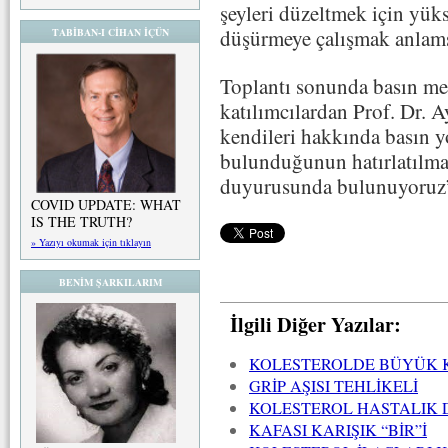
şeyleri düzeltmek için yükse
düşürmeye çalışmak anlams
TABİBAN-I CİHAN İÇÜN
Toplantı sonunda basın men
katılımcılardan Prof. Dr. 
kendileri hakkında basın 
bulunduğunun hatırlatılmas
duyurusunda bulunuyoruz”
COVID UPDATE: WHAT
IS THE TRUTH?
» Yazıyı okumak için tıklayın
BENİM ŞARKILARIM
İlgili Diğer Yazılar:
KOLESTEROLDE BÜYÜK 
GRİP AŞISI TEHLİKELİ
KOLESTEROL HASTALIK 
KAFASI KARIŞIK “BİR”İ