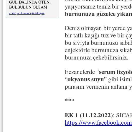
GÜL DALINDA ÖTEN,
yaşıyorsanız temiz bir yerd
BÜLBÜLÜN OLSAM
burnunuzu güzelce yıka
» Yazıyı okumak için tıklayın
Deniz olmayan bir yerde ya
bir tatlı kaşığı tuz ve bir 
bu sıvıyla burnunuzu saba
enjektörle burnunuza sıkabi
burnunuza çekebilirsiniz.
serum fizyol
Eczanelerde “
okyanus suyu
“
” gibi isim
parasını vermenin anlamı 
***
EK 1 (11.12.2022)
: SIC
https://www.facebook.c