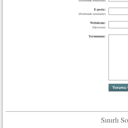
(Doldurmak zorunludur)
E-posta:
(Doldurmak zorunludur)
Websiteniz:
(Opsiyonel)
Yorumunuz:
Sınırlı S