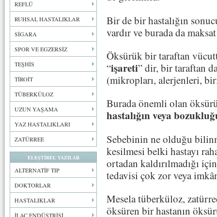
REFLÜ
Bir de bir hastalığın sonuc
RUHSAL HASTALIKLAR
vardır ve burada da maksa
SİGARA
SPOR VE EGZERSİZ
Öksürük bir taraftan vücu
TEŞHİS
işareti
“
” dir, bir taraftan 
(mikropları, alerjenleri, bir
TİROİT
TÜBERKÜLOZ
Burada önemli olan öksürü
UZUN YAŞAMA
hastalığın veya bozuklu
YAZ HASTALIKLARI
Sebebinin ne olduğu bilinm
ZATÜRREE
kesilmesi belki hastayı ra
ELEŞTİREL YAZILAR
ortadan kaldırılmadığı içi
ALTERNATİF TIP
tedavisi çok zor veya imkân
DOKTORLAR
Mesela tüberküloz, zatürre
HASTALIKLAR
öksüren bir hastanın öksürü
İLAÇ ENDÜSTRİSİ