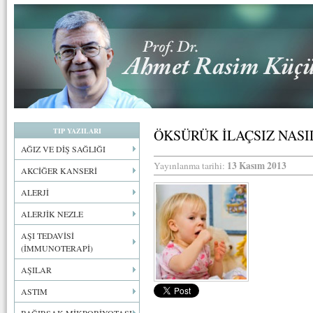
TIP YAZILARI
ÖKSÜRÜK İLAÇSIZ NASIL
AĞIZ VE DİŞ SAĞLIĞI
13 Kasım 2013
Yayınlanma tarihi:
AKCİĞER KANSERİ
ALERJİ
ALERJİK NEZLE
AŞI TEDAVİSİ
(İMMUNOTERAPİ)
AŞILAR
ASTIM