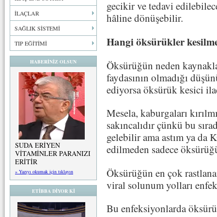
gecikir ve tedavi edilebile
İLAÇLAR
hâline dönüşebilir.
SAĞLIK SİSTEMİ
Hangi öksürükler kesilme
TIP EĞİTİMİ
HABERİNİZ OLSUN
Öksürüğün neden kaynaklan
faydasının olmadığı düşünü
ediyorsa öksürük kesici ila
Mesela, kaburgaları kırılm
sakıncalıdır çünkü bu sır
gelebilir ama astım ya da K
SUDA ERİYEN
edilmeden sadece öksürüğü
VİTAMİNLER PARANIZI
ERİTİR
Öksürüğün en çok rastlana
» Yazıyı okumak için tıklayın
viral solunum yolları enfek
ETİBBA DİYOR Kİ
Bu enfeksiyonlarda öksürü