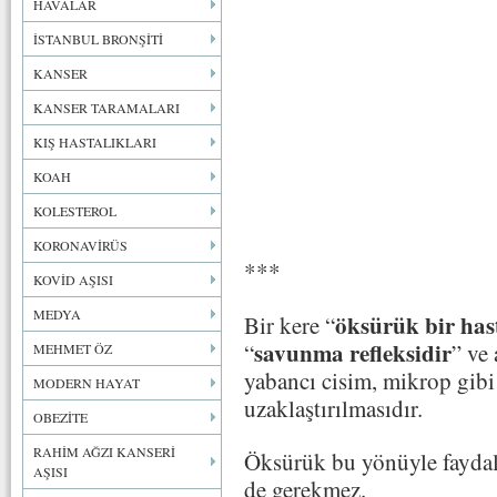
HAVALAR
İSTANBUL BRONŞİTİ
KANSER
KANSER TARAMALARI
KIŞ HASTALIKLARI
KOAH
KOLESTEROL
KORONAVİRÜS
***
KOVİD AŞISI
MEDYA
öksürük bir hast
Bir kere “
savunma refleksidir
“
” ve
MEHMET ÖZ
yabancı cisim, mikrop gib
MODERN HAYAT
uzaklaştırılmasıdır.
OBEZİTE
RAHİM AĞZI KANSERİ
Öksürük bu yönüyle faydalı 
AŞISI
de gerekmez.