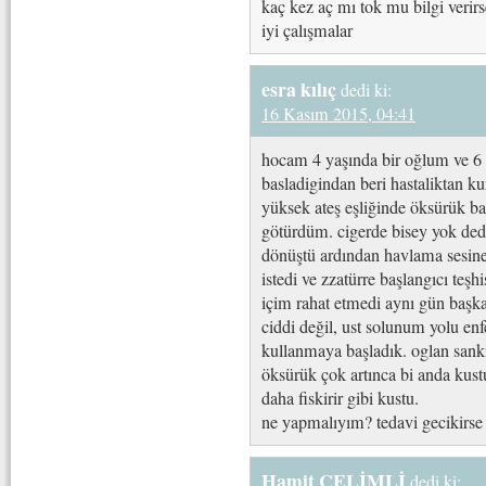
kaç kez aç mı tok mu bilgi verirs
iyi çalışmalar
esra kılıç
dedi ki:
16 Kasım 2015, 04:41
hocam 4 yaşında bir oğlum ve 6 
basladigindan beri hastaliktan ku
yüksek ateş eşliğinde öksürük baş
götürdüm. cigerde bisey yok dedi
dönüştü ardından havlama sesine. 
istedi ve zzatürre başlangıcı teşh
içim rahat etmedi aynı gün başk
ciddi değil, ust solunum yolu enf
kullanmaya başladık. oglan sanki
öksürük çok artınca bi anda kus
daha fiskirir gibi kustu.
ne yapmalıyım? tedavi gecikirse 
Hamit CELİMLİ
dedi ki: