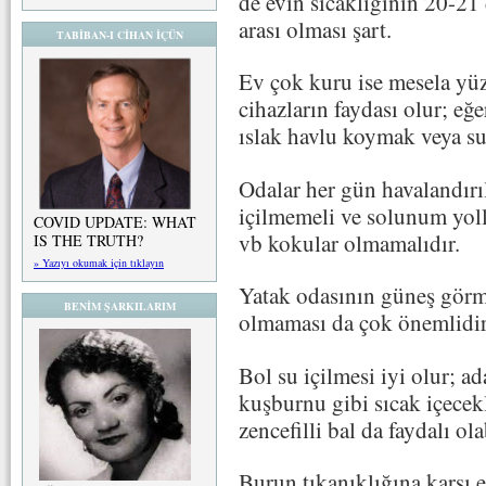
de evin sıcaklığının 20-21
arası olması şart.
TABİBAN-I CİHAN İÇÜN
Ev çok kuru ise mesela yüz
cihazların faydası olur; eğe
ıslak havlu koymak veya su
Odalar her gün havalandırı
içilmemeli ve solunum yoll
COVID UPDATE: WHAT
vb kokular olmamalıdır.
IS THE TRUTH?
» Yazıyı okumak için tıklayın
Yatak odasının güneş görme
BENİM ŞARKILARIM
olmaması da çok önemlidir
Bol su içilmesi iyi olur; a
kuşburnu gibi sıcak içecekle
zencefilli bal da faydalı olab
Burun tıkanıklığına karşı e