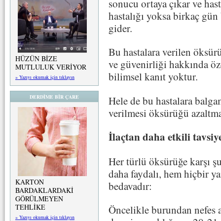
sonucu ortaya çıkar ve hast
hastalığı yoksa birkaç gün 
gider.
Bu hastalara verilen öksürük
HÜZÜN BİZE
ve güvenirliği hakkında öze
MUTLULUK VERİYOR
bilimsel kanıt yoktur.
» Yazıyı okumak için tıklayın
DERDİME BİR ÇARE
Hele de bu hastalara balga
verilmesi öksürüğü azaltmak
İlaçtan daha etkili tavsiy
Her türlü öksürüğe karşı ş
daha faydalı, hem hiçbir ya
KARTON
bedavadır:
BARDAKLARDAKİ
GÖRÜLMEYEN
TEHLİKE
Öncelikle burundan nefes a
» Yazıyı okumak için tıklayın