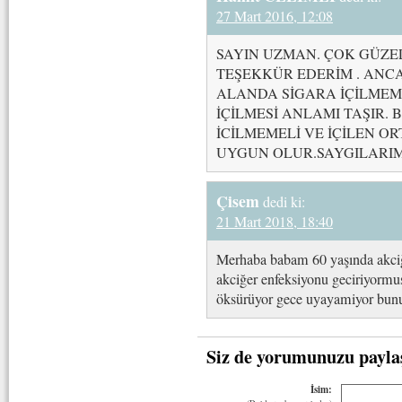
27 Mart 2016, 12:08
SAYIN UZMAN. ÇOK GÜZE
TEŞEKKÜR EDERİM . ANCA
ALANDA SİGARA İÇİLMEME
İÇİLMESİ ANLAMI TAŞIR.
İCİLMEMELİ VE İÇİLEN 
UYGUN OLUR.SAYGILARI
Çisem
dedi ki:
21 Mart 2018, 18:40
Merhaba babam 60 yaşında akciğe
akciğer enfeksiyonu geciriyormus
öksürüyor gece uyayamiyor bunu
Siz de yorumunuzu payla
İsim: