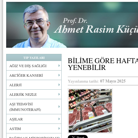
TIP YAZILARI
BİLİME GÖRE HAFTA
YENEBİLİR
AĞIZ VE DİŞ SAĞLIĞI
AKCİĞER KANSERİ
07 Mayıs 2025
Yayınlanma tarihi:
ALERJİ
ALERJİK NEZLE
AŞI TEDAVİSİ
(İMMUNOTERAPİ)
AŞILAR
ASTIM