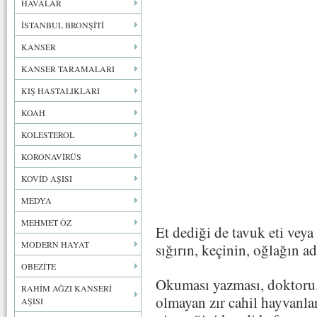
HAVALAR
İSTANBUL BRONŞİTİ
KANSER
KANSER TARAMALARI
KIŞ HASTALIKLARI
KOAH
KOLESTEROL
KORONAVİRÜS
KOVİD AŞISI
MEDYA
MEHMET ÖZ
Et dediği de tavuk eti vey
MODERN HAYAT
sığırın, keçinin, oğlağın ad
OBEZİTE
Okuması yazması, doktoru,
RAHİM AĞZI KANSERİ
olmayan zır cahil hayvanla
AŞISI