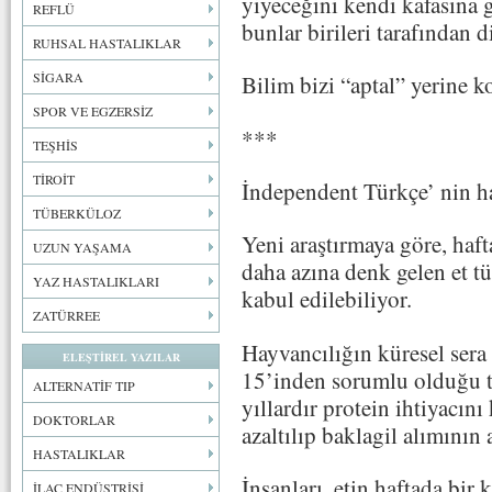
yiyeceğini kendi kafasına 
REFLÜ
bunlar birileri tarafından di
RUHSAL HASTALIKLAR
SİGARA
Bilim bizi “aptal” yerine k
SPOR VE EGZERSİZ
***
TEŞHİS
TİROİT
İndependent Türkçe’ nin h
TÜBERKÜLOZ
Yeni araştırmaya göre, haf
UZUN YAŞAMA
daha azına denk gelen et tü
YAZ HASTALIKLARI
kabul edilebiliyor.
ZATÜRREE
Hayvancılığın küresel sera
ELEŞTİREL YAZILAR
15’inden sorumlu olduğu t
ALTERNATİF TIP
yıllardır protein ihtiyacını
DOKTORLAR
azaltılıp baklagil alımının
HASTALIKLAR
İnsanları, etin haftada bir 
İLAÇ ENDÜSTRİSİ