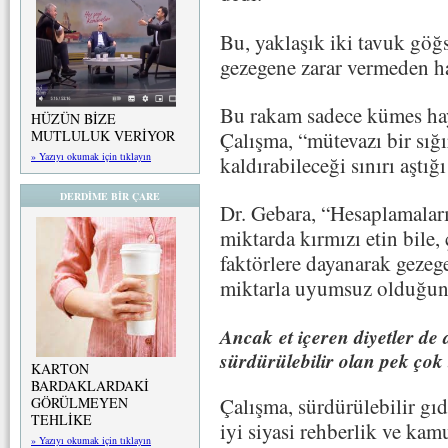
Bu, yaklaşık iki tavuk göğs
gezegene zarar vermeden haf
Bu rakam sadece kümes hayv
HÜZÜN BİZE
MUTLULUK VERİYOR
Çalışma, “mütevazı bir sığı
» Yazıyı okumak için tıklayın
kaldırabileceği sınırı aştığ
DERDİME BİR ÇARE
Dr. Gebara, “Hesaplamaları
miktarda kırmızı etin bile,
faktörlere dayanarak gezeg
miktarla uyumsuz olduğunu
Ancak et içeren diyetler de
sürdürülebilir olan pek çok
KARTON
BARDAKLARDAKİ
Çalışma, sürdürülebilir gıd
GÖRÜLMEYEN
TEHLİKE
iyi siyasi rehberlik ve kam
» Yazıyı okumak için tıklayın