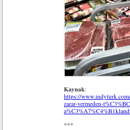
Kaynak
:
https://www.indyturk.
zarar-vermeden-t%C3%BCk
a%C3%A7%C4%B1klan
***