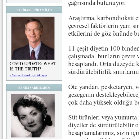
çağrısında bulunuyor.
TABİBAN-I CİHAN İÇÜN
Araştırma, karbondioksit em
çevresel faktörlerin yanı sı
etkilerini de göz önünde 
11 çeşit diyetin 100 binde
çalışmada, bunların çevre v
hesaplandı. Orta düzeyde k
COVID UPDATE: WHAT
IS THE TRUTH?
sürdürülebilirlik sınırların
» Yazıyı okumak için tıklayın
Öte yandan, pesketaryen, ve
BENİM ŞARKILARIM
gezegenin destekleyebileceğ
çok daha yüksek olduğu bel
Süt ürünleri veya yumurta i
diyetler de sürdürülebilir 
hesaplamalarımız, sizin iç