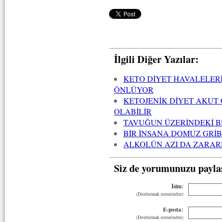
İlgili Diğer Yazılar:
KETO DİYET HAVALELER
ÖNLÜYOR
KETOJENİK DİYET AKUT
OLABİLİR
TAVUĞUN ÜZERİNDEKİ B
BİR İNSANA DOMUZ GRİ
ALKOLÜN AZI DA ZARAR
Siz de yorumunuzu payla
İsim:
(Doldurmak zorunludur)
E-posta:
(Doldurmak zorunludur)