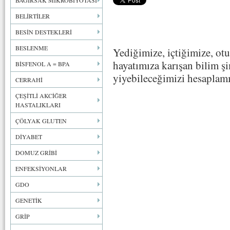
BAĞIRSAK MİKROBİYOTASI
BELİRTİLER
BESİN DESTEKLERİ
BESLENME
Yediğimize, içtiğimize, ot
hayatımıza karışan bilim şi
BİSFENOL A = BPA
yiyebileceğimizi hesaplamı
CERRAHİ
ÇEŞİTLİ AKCİĞER
HASTALIKLARI
ÇÖLYAK GLUTEN
DİYABET
DOMUZ GRİBİ
ENFEKSİYONLAR
GDO
GENETİK
GRİP