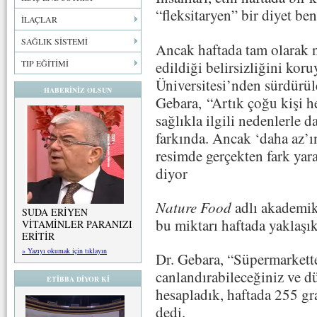
“fleksitaryen” bir diyet be
İLAÇLAR
SAĞLIK SİSTEMİ
Ancak haftada tam olarak n
edildiği belirsizliğini ko
TIP EĞİTİMİ
Üniversitesi’nden sürdürü
HABERİNİZ OLSUN
Gebara, “Artık çoğu kişi 
sağlıkla ilgili nedenlerle 
farkında. Ancak ‘daha az’
resimde gerçekten fark yar
diyor
Nature Food
adlı akademik
SUDA ERİYEN
bu miktarı haftada yaklaşık
VİTAMİNLER PARANIZI
ERİTİR
» Yazıyı okumak için tıklayın
Dr. Gebara, “Süpermarket
canlandırabileceğiniz ve d
ETİBBA DİYOR Kİ
hesapladık, haftada 255 g
dedi.