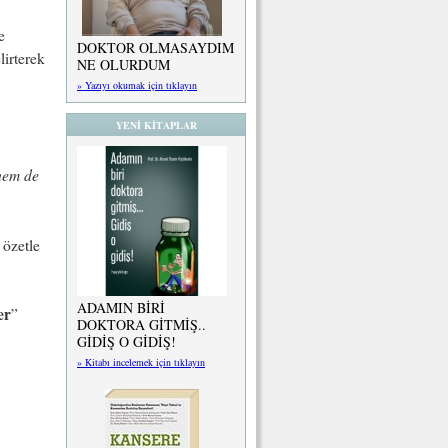
e
DOKTOR OLMASAYDIM
lirterek
NE OLURDUM
» Yazıyı okumak için tıklayın
YENİ KİTAPLAR
 hem de
 özetle
ADAMIN BİRİ
er
”
DOKTORA GİTMİŞ..
GİDİŞ O GİDİŞ!
» Kitabı incelemek için tıklayın