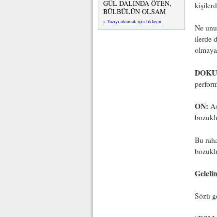
GÜL DALINDA ÖTEN,
kişiler
BÜLBÜLÜN OLSAM
» Yazıyı okumak için tıklayın
Ne unut
ilerde 
olmaya
DOKU
perform
ON:
As
bozuklu
Bu raha
bozukl
Geleli
Sözü ge