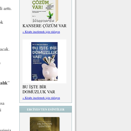
i arttı.
ok
KANSERE ÇÖZÜM VAR
» Kitabı incelemek için tıklayın
lacak.
n
alık
”
BU İŞTE BİR
DOMUZLUK VAR
» Kitabı incelemek için tıklayın
ısa
i
ERCİYES'TEN ESİNTİLER
erimiz