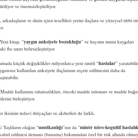
tiriliyor ve önemsizleştiriliyor.
 arkadaşların ve dinin içten tesellileri yerini ilaçlara ve yüzeysel tıbbi rit
or.
yaygın anksiyete bozukluğu
Yeni kitap, “
” ve hayatın mutat kaygıları
ki flu sınırı belirsizleştiriyor.
hastalar
mada küçük değişiklikler milyonlarca yeni sinirli “
” yaratabili
ygunsuz kullanılan anksiyete ilaçlarının reçete edilmesini daha da
ştırabilir.
Madde kullanımı rahatsızlıkları, önceki madde istismarı ve madde bağım
lerini birleştiriyor.
r ikisinin tedavi ihtiyaçları ve akıbetleri de farklı.
:
unutkanlığı
minör nöro-kognitif hastalı
Yaşlıların olağan “
”nın da “
kabul edilmesi demans (bunama) bakımından özel bir risk altında olma