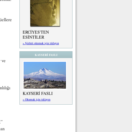
üellere
ERCİYES'TEN
ESİNTİLER
» Şiirleri okumak için tıklayın
KAYSERİ FASLI
r ve
lılığı
KAYSERİ FASLI
» Okumak için tıklayın
k
”
yan