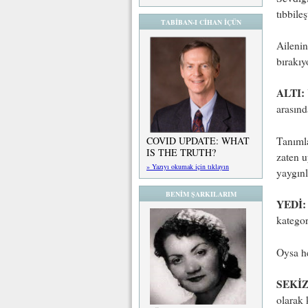
tıbbileş
TABİBAN-I CİHAN İÇÜN
Ailenin,
bırakıy
ALTI:
arasında
Tanımla
COVID UPDATE: WHAT
IS THE TRUTH?
zaten u
» Yazıyı okumak için tıklayın
yaygınla
BENİM ŞARKILARIM
YEDİ:
kategori
Oysa he
SEKİZ
olarak 