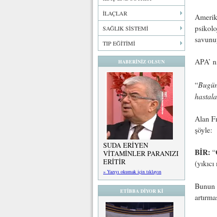
İLAÇLAR
Amerika
psikolo
SAĞLIK SİSTEMİ
savunu
TIP EĞİTİMİ
APA’ nı
HABERİNİZ OLSUN
Bugünk
“
hastala
Alan Fr
şöyle:
SUDA ERİYEN
BİR:
“
VİTAMİNLER PARANIZI
ERİTİR
(yıkıcı
» Yazıyı okumak için tıklayın
Bunun h
ETİBBA DİYOR Kİ
artırma