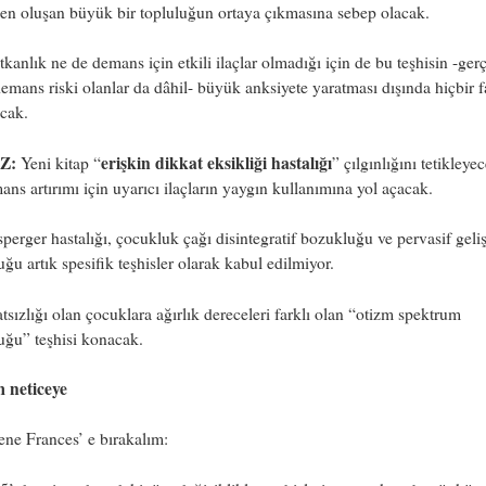
den oluşan büyük bir topluluğun ortaya çıkmasına sebep olacak.
kanlık ne de demans için etkili ilaçlar olmadığı için de bu teşhisin -ger
demans riski olanlar da dâhil- büyük anksiyete yaratması dışında hiçbir 
cak.
Z:
erişkin dikkat eksikliği hastalığı
Yeni kitap “
” çılgınlığını tetikleye
ans artırımı için uyarıcı ilaçların yaygın kullanımına yol açacak.
perger hastalığı, çocukluk çağı disintegratif bozukluğu ve pervasif geli
ğu artık spesifik teşhisler olarak kabul edilmiyor.
tsızlığı olan çocuklara ağırlık dereceleri farklı olan “otizm spektrum
uğu” teşhisi konacak.
m neticeye
ne Frances’ e bırakalım: