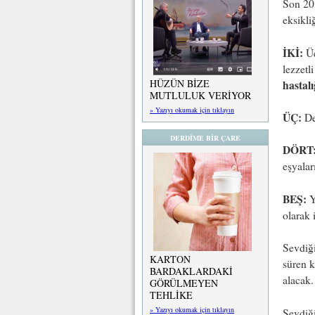
Son 20 
eksikliğ
İKİ:
Üç
lezzetl
HÜZÜN BİZE
hastalı
MUTLULUK VERİYOR
» Yazıyı okumak için tıklayın
ÜÇ:
Der
DERDİME BİR ÇARE
DÖRT
eşyalar
BEŞ:
Y
olarak 
Sevdiği
KARTON
süren k
BARDAKLARDAKİ
alacak.
GÖRÜLMEYEN
TEHLİKE
» Yazıyı okumak için tıklayın
Sevdiği