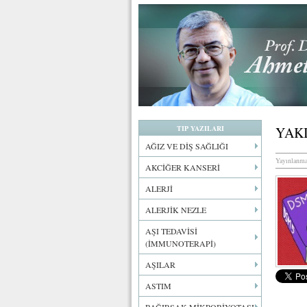
TIP YAZILARI
YAK
AĞIZ VE DİŞ SAĞLIĞI
Yayınlanma
AKCİĞER KANSERİ
ALERJİ
ALERJİK NEZLE
AŞI TEDAVİSİ
(İMMUNOTERAPİ)
AŞILAR
ASTIM