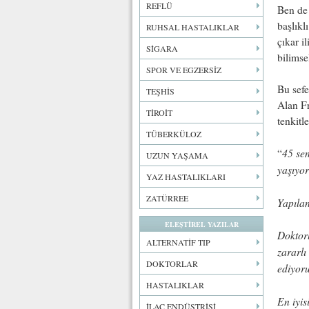
REFLÜ
Ben de
başlıkl
RUHSAL HASTALIKLAR
çıkar i
SİGARA
bilimse
SPOR VE EGZERSİZ
Bu sefe
TEŞHİS
Alan Fr
TİROİT
tenkitl
TÜBERKÜLOZ
45 sen
“
UZUN YAŞAMA
yaşıyo
YAZ HASTALIKLARI
ZATÜRREE
Yapılan
ELEŞTİREL YAZILAR
Doktorl
ALTERNATİF TIP
zararlı
DOKTORLAR
ediyor
HASTALIKLAR
En iyis
İLAÇ ENDÜSTRİSİ