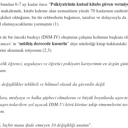
Psikiyatrinin kutsal kitabı güven vermiy
 bundan 6-7 ay kadar önce “
ı makalemde, kitabı kaleme alan uzmanların yüzde 70 kadarının endüstri
lişkileri olduğunu, bu tür rehberlerin bağımsız, tarafsız ve dolayısıyla da
l olamayacaklarını yazmıştım (1).
r de bir önceki baskıyı (DSM-IV) oluşturan çalışma kolunun başkanı ol
müthiş derecede kusurlu
ances’ in “
” diye nitelediği kitap hakkındaki
erini aktarmak istiyorum (2,3).
elik öğrenci, uygulayıcı ve öğretici psikiyatri kariyerimin en üzgün günl
rum.
 değişiklikler tehlikeli ve bilimsel olarak da güvenilir değil.
ara, medyaya ve halka şüpheci olmalarını ve büyük boyutlarda aşırı-te
 aşırı-tedavilere yol açacak DSM-5’i körü körüne takip etmemelerini tav
um.
i, hiçbir mana ifade etmeyen 10 değişikliği unutun
”.