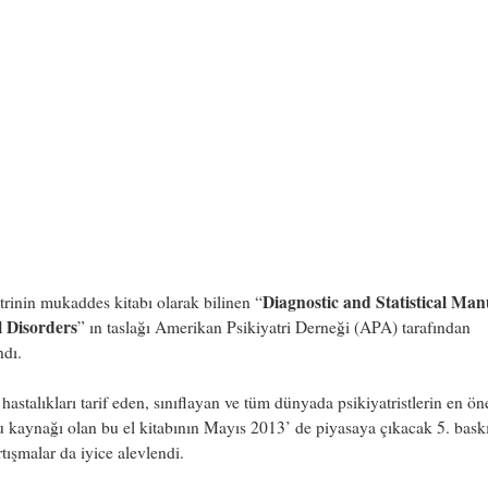
Diagnostic and Statistical Man
trinin mukaddes kitabı olarak bilinen “
 Disorders
” ın taslağı Amerikan Psikiyatri Derneği (APA) tarafından
ndı.
hastalıkları tarif eden, sınıflayan ve tüm dünyada psikiyatristlerin en ön
 kaynağı olan bu el kitabının Mayıs 2013’ de piyasaya çıkacak 5. baskıs
artışmalar da iyice alevlendi.