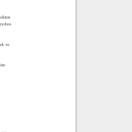
çekten
faydası
cek ve
şim