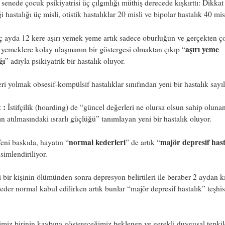
senede çocuk psikiyatrisi üç çılgınlığı müthiş derecede kışkırttı: Dikkat
i hastalığı üç misli, otistik hastalıklar 20 misli ve bipolar hastalık 40 misl
 ayda 12 kere aşırı yemek yeme artık sadece oburluğun ve gerçekten ç
aşırı yeme
i yemeklere kolay ulaşmanın bir göstergesi olmaktan çıkıp “
ğı
” adıyla psikiyatrik bir hastalık oluyor.
i yolmak obsesif-kompülsif hastalıklar sınıfından yeni bir hastalık sayı
:
:
İstifçilik (hoarding) de “güncel değerleri ne olursa olsun sahip oluna
ın atılmasındaki ısrarlı güçlüğü” tanımlayan yeni bir hastalık oluyor.
normal kederleri
majör depresif hast
eni baskıda, hayatın “
” de artık “
isimlendiriliyor.
 bir kişinin ölümünden sonra depresyon belirtileri ile beraber 2 aydan k
eder normal kabul edilirken artık bunlar “majör depresif hastalık” teşhis
miz birinin kaybına göstereceğimiz beklenen ve gerekli duygusal tepkil