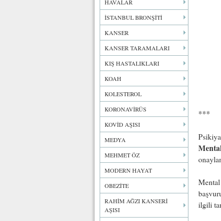
HAVALAR
İSTANBUL BRONŞİTİ
KANSER
KANSER TARAMALARI
KIŞ HASTALIKLARI
KOAH
KOLESTEROL
KORONAVİRÜS
***
KOVİD AŞISI
Psikiya
MEDYA
Mental
MEHMET ÖZ
onayla
MODERN HAYAT
Mental 
OBEZİTE
başvuru
RAHİM AĞZI KANSERİ
ilgili t
AŞISI