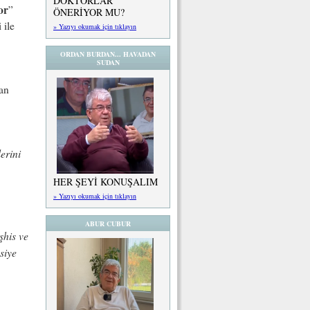
DOKTORLAR
or
”
ÖNERİYOR MU?
 ile
» Yazıyı okumak için tıklayın
ORDAN BURDAN... HAVADAN
SUDAN
an
erini
HER ŞEYİ KONUŞALIM
» Yazıyı okumak için tıklayın
ABUR CUBUR
şhis ve
siye