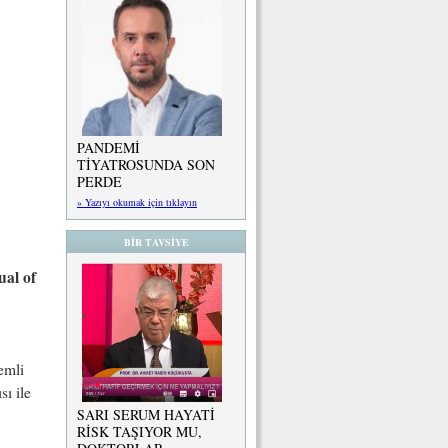
PANDEMİ
TİYATROSUNDA SON
PERDE
» Yazıyı okumak için tıklayın
BİR TAVSİYE
ual of
emli
ı ile
SARI SERUM HAYATİ
RİSK TAŞIYOR MU,