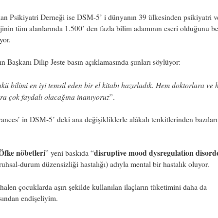
n Psikiyatri Derneği ise DSM-5’ i dünyanın 39 ülkesinden psikiyatri v
jinin tüm alanlarında 1.500’ den fazla bilim adamının eseri olduğunu be
yor.
n Başkanı Dilip Jeste basın açıklamasında şunları söylüyor:
ü bilimi en iyi temsil eden bir el kitabı hazırladık. Hem doktorlara ve
ra çok faydalı olacağına inanıyoruz
”.
ances’ in DSM-5’ deki ana değişikliklerle alâkalı tenkitlerinden bazıları
Öfke nöbetleri
disruptive mood dysregulation disord
” yeni baskıda “
 ruhsal-durum düzensizliği hastalığı) adıyla mental bir hastalık oluyor.
alen çocuklarda aşırı şekilde kullanılan ilaçların tüketimini daha da
sından endişeliyim.