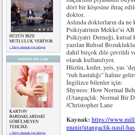
dört bir köşesine ihraç edild
doktor.
Aslında doktorların da ne k
Psikiyatrinin Mekke’si A
Psikiyatri Derneği, kutsal 
HÜZÜN BİZE
MUTLULUK VERİYOR
yazılan Ruhsal Bozukluklar
» Yazıyı okumak için tıklayın
dahil birçok dile çevrildi v
olarak kullanılıyor.
DERDİME BİR ÇARE
Hüzün, keder, yeis, yas ‘d
“ruh hastalığı” haline geli
İngilizce bilenler için:
Shyness: How Normal Beha
(Utangaçlık: Normal Bir Da
/Christopher Lane
KARTON
BARDAKLARDAKİ
Kaynak:
https://www.mill
GÖRÜLMEYEN
munir/utangaclik-nasil-has
TEHLİKE
» Yazıyı okumak için tıklayın