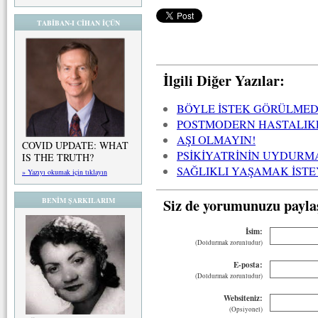
TABİBAN-I CİHAN İÇÜN
İlgili Diğer Yazılar:
BÖYLE İSTEK GÖRÜLMED
POSTMODERN HASTALIK
AŞI OLMAYIN!
COVID UPDATE: WHAT
PSİKİYATRİNİN UYDURM
IS THE TRUTH?
SAĞLIKLI YAŞAMAK İST
» Yazıyı okumak için tıklayın
Siz de yorumunuzu payla
BENİM ŞARKILARIM
İsim:
(Doldurmak zorunludur)
E-posta:
(Doldurmak zorunludur)
Websiteniz:
(Opsiyonel)