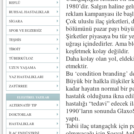
REFLÜ
1980’dir. Salgın haline gel
RUHSAL HASTALIKLAR
reklam kampanyası ile başl
Çok uluslu ilaç şirketleri,
SİGARA
bölümünü pazar payı büyük,
SPOR VE EGZERSİZ
Şirketler piyasaya bu tür y
TEŞHİS
uğraşı içindedirler. Ama bl
TİROİT
keşfetmek kolay değildir.
Daha kolay olan yol, eldeki 
TÜBERKÜLOZ
etmektir.
UZUN YAŞAMA
Bu ‘condition branding’ de
YAZ HASTALIKLARI
Büyük bir halkla ilişkiler 
ZATÜRREE
kadar hayatın normal bir p
hastalık olduğuna ikna edi
ELEŞTİREL YAZILAR
hastalığı “tedavi” edecek il
ALTERNATİF TIP
1990’ların sonunda GlaxoSm
DOKTORLAR
yaptı.
HASTALIKLAR
Tabii ilaç utangaçlık için 
olmayacağı için Sosyal An
İLAÇ ENDÜSTRİSİ