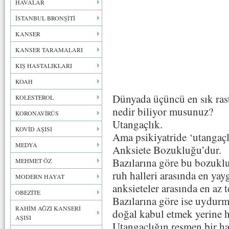
HAVALAR
İSTANBUL BRONŞİTİ
KANSER
KANSER TARAMALARI
KIŞ HASTALIKLARI
KOAH
Dünyada üçüncü en sık ras
KOLESTEROL
nedir biliyor musunuz?
KORONAVİRÜS
Utangaçlık.
KOVİD AŞISI
Ama psikiyatride ‘utangaçlı
MEDYA
Anksiete Bozukluğu’dur.
Bazılarına göre bu bozuklu
MEHMET ÖZ
ruh halleri arasında en yay
MODERN HAYAT
anksieteler arasında en az t
OBEZİTE
Bazılarına göre ise uydurma
RAHİM AĞZI KANSERİ
doğal kabul etmek yerine h
AŞISI
Utangaçlığın resmen bir has