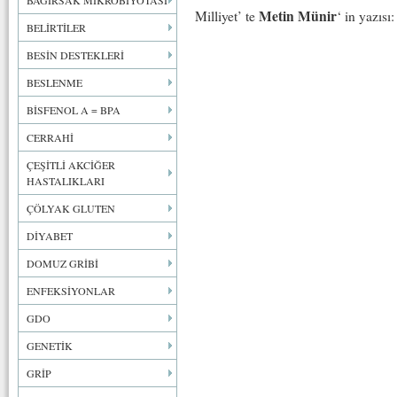
BAĞIRSAK MİKROBİYOTASI
Metin Münir
Milliyet’ te
‘ in yazısı:
BELİRTİLER
BESİN DESTEKLERİ
BESLENME
BİSFENOL A = BPA
CERRAHİ
ÇEŞİTLİ AKCİĞER
HASTALIKLARI
ÇÖLYAK GLUTEN
DİYABET
DOMUZ GRİBİ
ENFEKSİYONLAR
GDO
GENETİK
GRİP