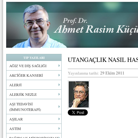
TIP YAZILARI
UTANGAÇLIK NASIL HAS
AĞIZ VE DİŞ SAĞLIĞI
29 Ekim 2011
Yayınlanma tarihi:
AKCİĞER KANSERİ
ALERJİ
ALERJİK NEZLE
AŞI TEDAVİSİ
(İMMUNOTERAPİ)
AŞILAR
ASTIM