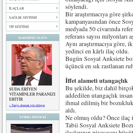
söylendi.
İLAÇLAR
Bir araştırmacıya göre şirke
SAĞLIK SİSTEMİ
kampanyasından önce Sosy
TIP EĞİTİMİ
medyada 50 civarında refe
referans sayısı milyonları aş
HABERİNİZ OLSUN
Aynı araştırmacıya göre, i
yedinci en kârlı ilaç oldu.
Bugün Sosyal Anksiete bo
üçüncü en sık rastlanan ruh
İffet alameti utangaçlık
Bu şekilde, biz dahil birçok
SUDA ERİYEN
addedilen utangaçlık insa
VİTAMİNLER PARANIZI
ERİTİR
ihmal edilmiş bir bozukluk 
» Yazıyı okumak için tıklayın
aldı.
Ne olmuş oldu? Önce ilaç ic
ETİBBA DİYOR Kİ
Tabii Sosyal Anksiete Bo
ilaçlarının piyasasını büy