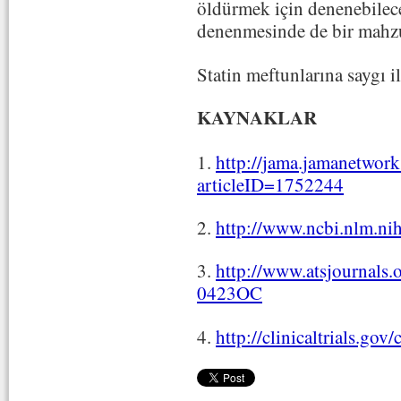
öldürmek için denenebileceğ
denenmesinde de bir mahzu
Statin meftunlarına saygı 
KAYNAKLAR
1.
http://jama.jamanetwork
articleID=1752244
2.
http://www.ncbi.nlm.n
3.
http://www.atsjournals
0423OC
4.
http://clinicaltrials.g