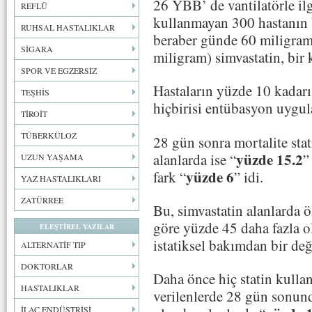
26 YBB’ de vantilatörle ilg
REFLÜ
kullanmayan 300 hastanın b
RUHSAL HASTALIKLAR
beraber günde 60 miligram 
SİGARA
miligram) simvastatin, bir k
SPOR VE EGZERSİZ
Hastaların yüzde 10 kadarı
TEŞHİS
hiçbirisi entübasyon uygul
TİROİT
TÜBERKÜLOZ
28 gün sonra mortalite stat
yüzde 15.2
alanlarda ise “
”
UZUN YAŞAMA
yüzde 6
fark “
” idi.
YAZ HASTALIKLARI
ZATÜRREE
Bu, simvastatin alanlarda 
göre yüzde 45 daha fazla 
ELEŞTİREL YAZILAR
istatiksel bakımdan bir değ
ALTERNATİF TIP
DOKTORLAR
Daha önce hiç statin kullan
HASTALIKLAR
verilenlerde 28 gün sonund
İLAÇ ENDÜSTRİSİ