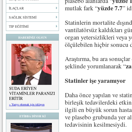
yüzde 
plasebo alanlarda “
yüzde 7.7
mutlak fark “
” id
İLAÇLAR
SAĞLIK SİSTEMİ
Statinlerin mortalite dışın
TIP EĞİTİMİ
vantilatörsüz kaldıkları g
organ yetersizlikleri veya 
HABERİNİZ OLSUN
ölçülebilen hiçbir sonucu d
Araştırma, bu ara sonuçlar
z
şeklinde yorumlanarak “
Statinler işe yaramıyor
SUDA ERİYEN
VİTAMİNLER PARANIZI
Daha önce yapılan ve stati
ERİTİR
birleşik tedavilerdeki etkin
» Yazıyı okumak için tıklayın
ilgili en büyük sorun hasta
ve plasebo grubunda yer al
ETİBBA DİYOR Kİ
tedavisinin kesilmesiydi.