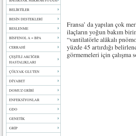
BAĞIRSAK MİKROBİYOTASI
BELİRTİLER
BESİN DESTEKLERİ
Fransa’ da yapılan çok merk
BESLENME
ilaçların yoğun bakım biri
BİSFENOL A = BPA
“vantilatörle alâkalı pnöm
yüzde 45 artırdığı belirlend
CERRAHİ
görmemeleri için çalışma so
ÇEŞİTLİ AKCİĞER
HASTALIKLARI
ÇÖLYAK GLUTEN
DİYABET
DOMUZ GRİBİ
ENFEKSİYONLAR
GDO
GENETİK
GRİP