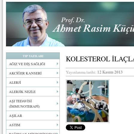
TIP YAZILARI
KOLESTEROL İLAÇL
AĞIZ VE DİŞ SAĞLIĞI
12 Kasım 2013
Yayınlanma tarihi:
AKCİĞER KANSERİ
ALERJİ
ALERJİK NEZLE
AŞI TEDAVİSİ
(İMMUNOTERAPİ)
AŞILAR
ASTIM