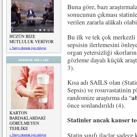
Buna göre, bazı araştırmala
sonucunun çıkması statinl
verilen zararla alâkalı olabi
Bu ilk ve tek çok merkezli 
HÜZÜN BİZE
MUTLULUK VERİYOR
sepsisin ilerlemesini önley
» Yazıyı okumak için tıklayın
organ yetersizliği skorları
gözleme dayalı küçük araştı
DERDİME BİR ÇARE
3).
Kısa adı SAILS olan (Stati
Sepsis) ve rosuvastatinin p
ab
randomize araştırma da “
önce sonlandırıldı (4).
KARTON
BARDAKLARDAKİ
Statinler ancak kanser te
GÖRÜLMEYEN
TEHLİKE
Statin sınıfı ilaçlar sadece
» Yazıyı okumak için tıklayın