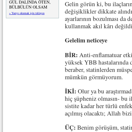
GÜL DALINDA ÖTEN,
Gelin görün ki, bu ilaçların
BÜLBÜLÜN OLSAM
değişiklikler dikkate alın
» Yazıyı okumak için tıklayın
ayarlarının bozulması da de
kullanmak akıl kârı değildi
Gelelim neticeye
BİR:
Anti-enflamatuar etkil
yüksek YBB hastalarında 
beraber, statinlerden müsp
mümkün görmüyorum.
İKİ:
Olur ya bu araştırmada
hiç şüpheniz olmasın- bu il
sistite kadar her türlü enf
açılmış olacaktı; Allah biz
ÜÇ:
Benim görüşüm, statin