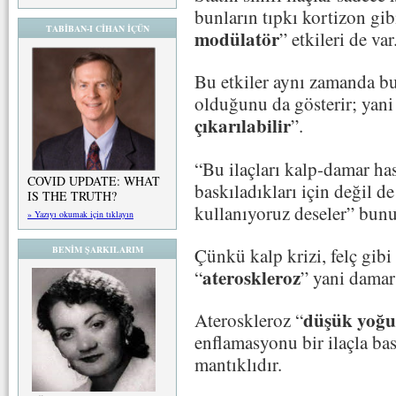
bunların tıpkı kortizon gib
TABİBAN-I CİHAN İÇÜN
modülatör
” etkileri de var
Bu etkiler aynı zamanda bu 
olduğunu da gösterir; yani
çıkarılabilir
”.
“Bu ilaçları kalp-damar has
COVID UPDATE: WHAT
baskıladıkları için değil de
IS THE TRUTH?
kullanıyoruz deseler” bun
» Yazıyı okumak için tıklayın
BENİM ŞARKILARIM
Çünkü kalp krizi, felç gibi
ateroskleroz
“
” yani damar 
düşük yoğu
Ateroskleroz “
enflamasyonu bir ilaçla bas
mantıklıdır.