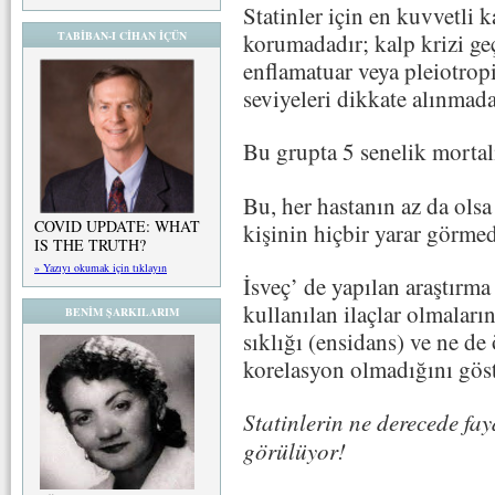
Statinler için en kuvvetli ka
korumadadır; kalp krizi geç
TABİBAN-I CİHAN İÇÜN
enflamatuar veya pleiotropi
seviyeleri dikkate alınmad
Bu grupta 5 senelik mortal
Bu, her hastanın az da ols
COVID UPDATE: WHAT
kişinin hiçbir yarar görmed
IS THE TRUTH?
» Yazıyı okumak için tıklayın
İsveç’ de yapılan araştırma
kullanılan ilaçlar olmaları
BENİM ŞARKILARIM
sıklığı (ensidans) ve ne de
korelasyon olmadığını göst
Statinlerin ne derecede fay
görülüyor!