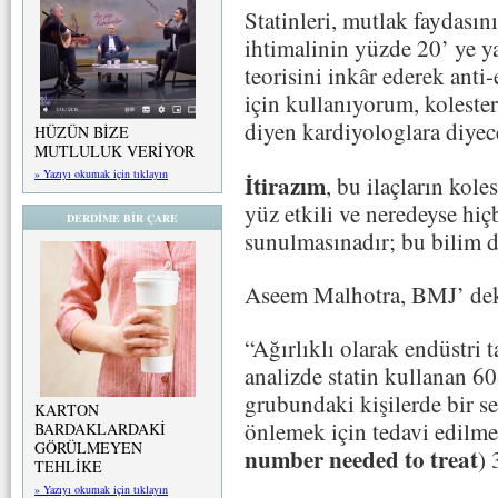
Statinleri, mutlak faydası
ihtimalinin yüzde 20’ ye y
teorisini inkâr ederek anti
için kullanıyorum, kolester
diyen kardiyologlara diyec
HÜZÜN BİZE
MUTLULUK VERİYOR
» Yazıyı okumak için tıklayın
İtirazım
, bu ilaçların kol
yüz etkili ve neredeyse hiç
DERDİME BİR ÇARE
sunulmasınadır; bu bilim d
Aseem Malhotra, BMJ’ deki
“Ağırlıklı olarak endüstri 
analizde statin kullanan 60
grubundaki kişilerde bir s
KARTON
önlemek için tedavi edilmes
BARDAKLARDAKİ
GÖRÜLMEYEN
number needed to treat
) 
TEHLİKE
» Yazıyı okumak için tıklayın