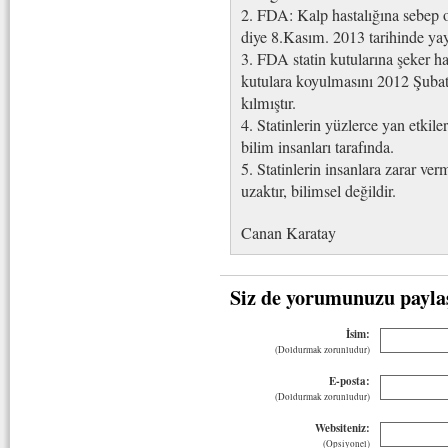
2. FDA: Kalp hastalığına seb
diye 8.Kasım. 2013 tarihinde yay
3. FDA statin kutularına şeker ha
kutulara koyulmasını 2012 Şubat 
kılmıştır.
4. Statinlerin yüzlerce yan etkil
bilim insanları tarafında.
5. Statinlerin insanlara zarar
uzaktır, bilimsel değildir.
Canan Karatay
Siz de yorumunuzu payla
İsim:
(Doldurmak zorunludur)
E-posta:
(Doldurmak zorunludur)
Websiteniz:
(Opsiyonel)