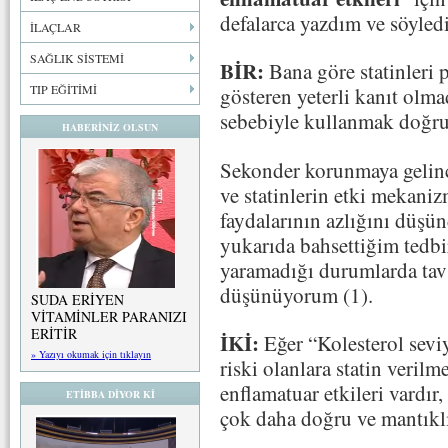
defalarca yazdım ve söyled
İLAÇLAR
SAĞLIK SİSTEMİ
BİR:
Bana göre statinleri 
TIP EĞİTİMİ
gösteren yeterli kanıt olmad
sebebiyle kullanmak doğru 
HABERİNİZ OLSUN
Sekonder korunmaya gelinc
ve statinlerin etki mekanizm
faydalarının azlığını düşü
yukarıda bahsettiğim tedbi
yaramadığı durumlarda tav
düşünüyorum (1).
SUDA ERİYEN
VİTAMİNLER PARANIZI
ERİTİR
İKİ:
Eğer “Kolesterol seviy
» Yazıyı okumak için tıklayın
riski olanlara statin verilm
enflamatuar etkileri vardır,
ETİBBA DİYOR Kİ
çok daha doğru ve mantıklı 