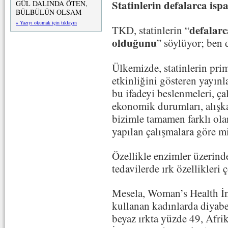
Statinlerin defalarca ispa
GÜL DALINDA ÖTEN,
BÜLBÜLÜN OLSAM
» Yazıyı okumak için tıklayın
defalarc
TKD, statinlerin “
olduğunu
” söylüyor; ben
Ülkemizde, statinlerin pr
etkinliğini gösteren yayın
bu ifadeyi beslenmeleri, çal
ekonomik durumları, alışka
bizimle tamamen farklı ol
yapılan çalışmalara göre m
Özellikle enzimler üzerinde
tedavilerde ırk özellikleri 
Mesela, Woman’s Health İni
kullanan kadınlarda diyabet
beyaz ırkta yüzde 49, Afri