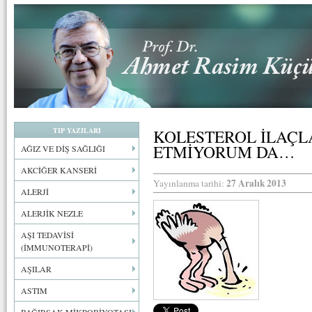
TIP YAZILARI
KOLESTEROL İLAÇL
ETMİYORUM DA…
AĞIZ VE DİŞ SAĞLIĞI
AKCİĞER KANSERİ
27 Aralık 2013
Yayınlanma tarihi:
ALERJİ
ALERJİK NEZLE
AŞI TEDAVİSİ
(İMMUNOTERAPİ)
AŞILAR
ASTIM