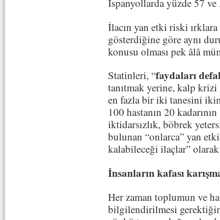
İspanyollarda yüzde 57 ve 
İlacın yan etki riski ırkla
gösterdiğine göre aynı duru
konusu olması pek âlâ müm
faydaları defal
Statinleri, “
tanıtmak yerine, kalp krizi
en fazla bir iki tanesini ik
100 hastanın 20 kadarının 
iktidarsızlık, böbrek yeters
bulunan “onlarca” yan etki
kalabileceği ilaçlar” olar
İnsanların kafası karışm
Her zaman toplumun ve has
bilgilendirilmesi gerektiği