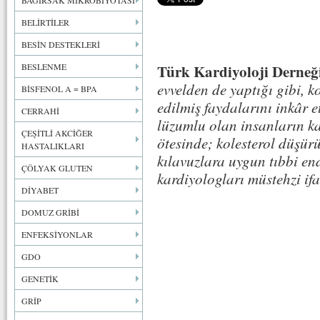
BAĞIRSAK MİKROBİYOTASI
BELİRTİLER
BESİN DESTEKLERİ
BESLENME
Türk Kardiyoloji Derneğ
evvelden de yaptığı gibi, ko
BİSFENOL A = BPA
edilmiş faydalarını inkâr e
CERRAHİ
lüzumlu olan insanların ka
ÇEŞİTLİ AKCİĞER
ötesinde; kolesterol düşür
HASTALIKLARI
kılavuzlara uygun tıbbi en
ÇÖLYAK GLUTEN
kardiyologları müstehzi ifad
DİYABET
DOMUZ GRİBİ
ENFEKSİYONLAR
GDO
GENETİK
GRİP