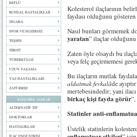
REFLÜ
Kolesterol ilaçlarının beli
RUHSAL HASTALIKLAR
faydası olduğunu gösteren a
SİGARA
Nasıl bunları görmemek do
SPOR VE EGZERSİZ
yaratan
” ilaçlar olduğun
TEŞHİS
TİROİT
Zaten öyle olsaydı bu ilaçla
veya felç geçirmemesi gere
TÜBERKÜLOZ
UZUN YAŞAMA
Bu ilaçların mutlak faydala
YAZ HASTALIKLARI
aldatmak fevkal
â
de ayıptı
ZATÜRREE
mertebesindedir; yani ilacı
birkaç kişi fayda görür
”,
ELEŞTİREL YAZILAR
ALTERNATİF TIP
Statinler anti-enflamatuar 
DOKTORLAR
HASTALIKLAR
Üstelik statinlerin kolester
enflamatuar etkileri
” içi
İLAÇ ENDÜSTRİSİ