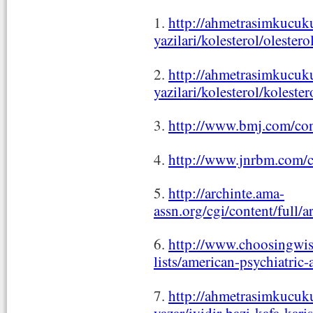
1.
http://ahmetrasimkucuku
yazilari/kolesterol/oleste
2.
http://ahmetrasimkucuku
yazilari/kolesterol/kolest
3.
http://www.bmj.com/co
4.
http://www.jnrbm.com/c
5.
http://archinte.ama-
assn.org/cgi/content/full
6.
http://www.choosingwise
lists/american-psychiatric-
7.
http://ahmetrasimkucuk
yazar/iyidir-bazi-kafa-karis