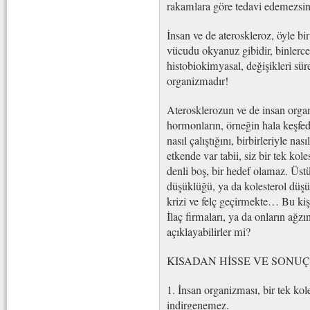
rakamlara göre tedavi edemezsini
İnsan ve de ateroskleroz, öyle bi
vücudu okyanuz gibidir, binlerce
histobiokimyasal, değişikleri süre
organizmadır!
Aterosklerozun ve de insan organ
hormonların, örneğin hala keşfed
nasıl çalıştığını, birbirleriyle nas
etkende var tabii, siz bir tek ko
denli boş, bir hedef olamaz. Üstü
düşüklüğü, ya da kolesterol düşük
krizi ve felç geçirmekte… Bu kiş
İlaç firmaları, ya da onların ağz
açıklayabilirler mi?
KISADAN HİSSE VE SONUÇ
1. İnsan organizması, bir tek kol
indirgenemez.