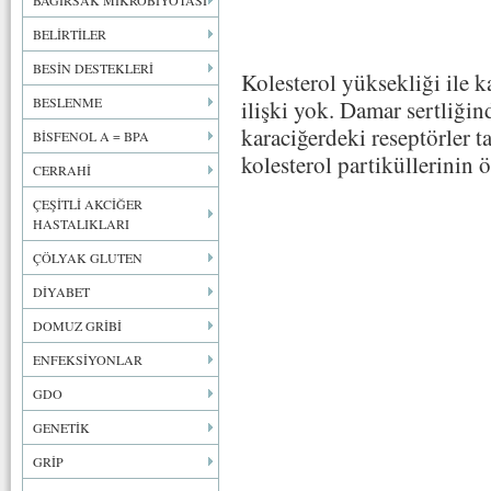
BAĞIRSAK MİKROBİYOTASI
BELİRTİLER
BESİN DESTEKLERİ
Kolesterol yüksekliği ile k
BESLENME
ilişki yok. Damar sertliğin
karaciğerdeki reseptörler 
BİSFENOL A = BPA
kolesterol partiküllerinin 
CERRAHİ
ÇEŞİTLİ AKCİĞER
HASTALIKLARI
ÇÖLYAK GLUTEN
DİYABET
DOMUZ GRİBİ
ENFEKSİYONLAR
GDO
GENETİK
GRİP