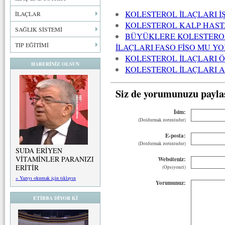
KOLESTEROL İLAÇLARI 
İLAÇLAR
KOLESTEROL KALP HAST
SAĞLIK SİSTEMİ
BÜYÜKLERE KOLESTEROL
TIP EĞİTİMİ
İLAÇLARI FASO FİSO MU Y
KOLESTEROL İLAÇLARI 
HABERİNİZ OLSUN
KOLESTEROL İLAÇLARI 
Siz de yorumunuzu payla
İsim:
(Doldurmak zorunludur)
E-posta:
(Doldurmak zorunludur)
SUDA ERİYEN
VİTAMİNLER PARANIZI
Websiteniz:
ERİTİR
(Opsiyonel)
» Yazıyı okumak için tıklayın
Yorumunuz:
ETİBBA DİYOR Kİ