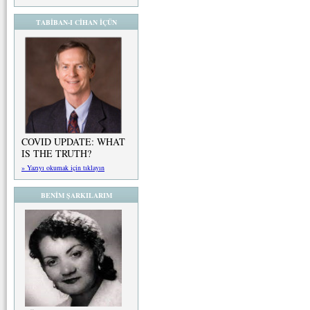
TABİBAN-I CİHAN İÇÜN
COVID UPDATE: WHAT
IS THE TRUTH?
» Yazıyı okumak için tıklayın
BENİM ŞARKILARIM