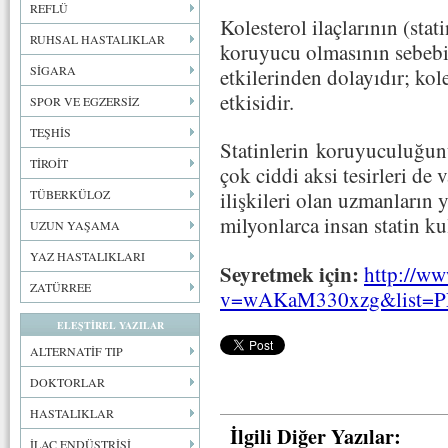
REFLÜ
Kolesterol ilaçlarının (stat
RUHSAL HASTALIKLAR
koruyucu olmasının sebebi 
SİGARA
etkilerinden dolayıdır; kol
etkisidir.
SPOR VE EGZERSİZ
TEŞHİS
Statinlerin koruyuculuğun
TİROİT
çok ciddi aksi tesirleri de
TÜBERKÜLOZ
ilişkileri olan uzmanların
milyonlarca insan statin ku
UZUN YAŞAMA
YAZ HASTALIKLARI
Seyretmek için:
http://w
ZATÜRREE
v=wAKaM330xzg&list=
ELEŞTİREL YAZILAR
ALTERNATİF TIP
DOKTORLAR
HASTALIKLAR
İlgili Diğer Yazılar:
İLAÇ ENDÜSTRİSİ