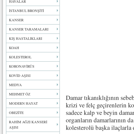
HAVALAR
İSTANBUL BRONŞİTİ
KANSER
KANSER TARAMALARI
KIŞ HASTALIKLARI
KOAH
KOLESTEROL
KORONAVİRÜS
KOVİD AŞISI
MEDYA
MEHMET ÖZ
Damar tıkanıklığının sebeb
MODERN HAYAT
krizi ve felç geçirenlerin 
sadece kalp ve beyin damar
OBEZİTE
organların damarlarının da 
RAHİM AĞZI KANSERİ
kolesterolü başka ilaçlarla
AŞISI