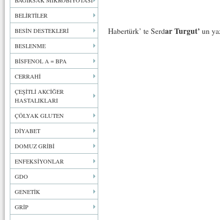
BAĞIRSAK MİKROBİYOTASI
BELİRTİLER
ar Turgut’
Habertürk’ te Serd
un yaz
BESİN DESTEKLERİ
BESLENME
BİSFENOL A = BPA
CERRAHİ
ÇEŞİTLİ AKCİĞER
HASTALIKLARI
ÇÖLYAK GLUTEN
DİYABET
DOMUZ GRİBİ
ENFEKSİYONLAR
GDO
GENETİK
GRİP