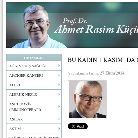
TIP YAZILARI
BU KADIN 1 KASIM’ DA
AĞIZ VE DİŞ SAĞLIĞI
27 Ekim 2014
Yayınlanma tarihi:
AKCİĞER KANSERİ
ALERJİ
ALERJİK NEZLE
AŞI TEDAVİSİ
(İMMUNOTERAPİ)
AŞILAR
ASTIM