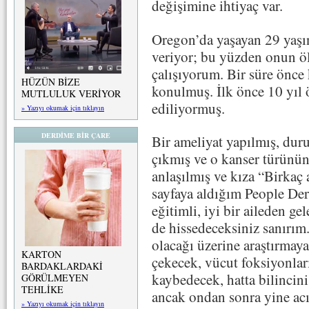
değişimine ihtiyaç var.
Oregon’da yaşayan 29 yaşı
veriyor; bu yüzden onun ö
çalışıyorum. Bir süre önce 
HÜZÜN BİZE
konulmuş. İlk önce 10 yıl
MUTLULUK VERİYOR
ediliyormuş.
» Yazıyı okumak için tıklayın
DERDİME BİR ÇARE
Bir ameliyat yapılmış, dur
çıkmış ve o kanser türünün
anlaşılmış ve kıza “Birkaç
sayfaya aldığım People Der
eğitimli, iyi bir aileden ge
de hissedeceksiniz sanırım.
olacağı üzerine araştırmay
KARTON
çekecek, vücut foksiyonla
BARDAKLARDAKİ
kaybedecek, hatta bilincini
GÖRÜLMEYEN
TEHLİKE
ancak ondan sonra yine acı
» Yazıyı okumak için tıklayın