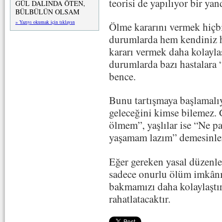
teorisi de yapılıyor bir yan
GÜL DALINDA ÖTEN,
BÜLBÜLÜN OLSAM
» Yazıyı okumak için tıklayın
Ölme kararını vermek hiçb
durumlarda hem kendiniz 
kararı vermek daha kolayla
durumlarda bazı hastalara
bence.
Bunu tartışmaya başlamal
geleceğini kimse bilemez. 
ölmem”, yaşlılar ise “Ne p
yaşamam lazım” demesinler 
Eğer gereken yasal düzenle
sadece onurlu ölüm imkânı
bakmamızı daha kolaylaştır
rahatlatacaktır.