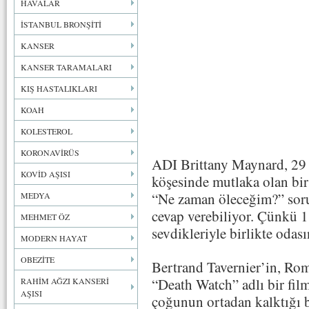
HAVALAR
İSTANBUL BRONŞİTİ
KANSER
KANSER TARAMALARI
KIŞ HASTALIKLARI
KOAH
KOLESTEROL
KORONAVİRÜS
ADI Brittany Maynard, 29 
KOVİD AŞISI
köşesinde mutlaka olan bir 
“Ne zaman öleceğim?” sorus
MEDYA
cevap verebiliyor. Çünkü 1
MEHMET ÖZ
sevdikleriyle birlikte odas
MODERN HAYAT
OBEZİTE
Bertrand Tavernier’in, Ro
“Death Watch” adlı bir film
RAHİM AĞZI KANSERİ
AŞISI
çoğunun ortadan kalktığı b