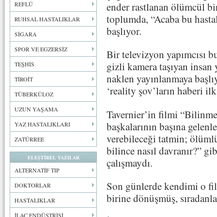
ender rastlanan ölümcül bir
REFLÜ
toplumda, “Acaba bu hasta
RUHSAL HASTALIKLAR
başlıyor.
SİGARA
SPOR VE EGZERSİZ
Bir televizyon yapımcısı bu
gizli kamera taşıyan insan 
TEŞHİS
naklen yayınlanmaya başlı
TİROİT
‘reality şov’ların haberi il
TÜBERKÜLOZ
UZUN YAŞAMA
Tavernier’in filmi “Bilin
başkalarının başına gelenl
YAZ HASTALIKLARI
verebileceği tatmin; ölüml
ZATÜRREE
bilince nasıl davranır?” gi
ELEŞTİREL YAZILAR
çalışmaydı.
ALTERNATİF TIP
Son günlerde kendimi o fil
DOKTORLAR
birine dönüşmüş, sıradanla
HASTALIKLAR
İLAÇ ENDÜSTRİSİ