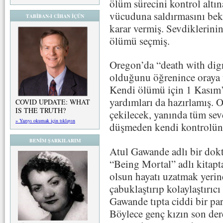
ölüm sürecini kontrol altın
vücuduna saldırmasını be
TABİBAN-I CİHAN İÇÜN
karar vermiş. Sevdiklerinin
ölümü seçmiş.
Oregon’da “death with dign
olduğunu öğrenince oraya t
Kendi ölümü için 1 Kasım’
yardımları da hazırlamış. 
COVID UPDATE: WHAT
IS THE TRUTH?
çekilecek, yanında tüm sev
» Yazıyı okumak için tıklayın
düşmeden kendi kontrolün
BENİM ŞARKILARIM
Atul Gawande adlı bir dokto
“Being Mortal” adlı kitapt
olsun hayatı uzatmak yeri
çabuklaştırıp kolaylaştırıc
Gawande tıpta ciddi bir pa
Böylece genç kızın son de