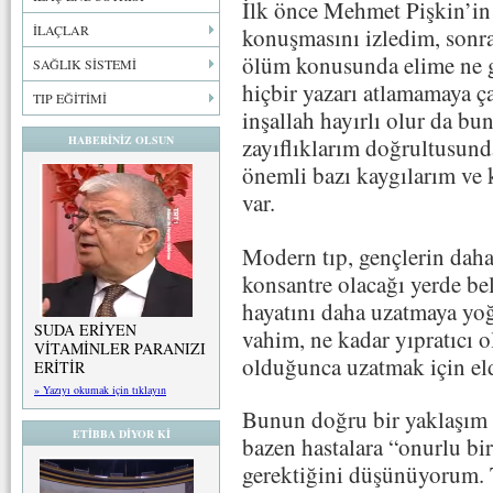
İlk önce Mehmet Pişkin’in
İLAÇLAR
konuşmasını izledim, sonra
ölüm konusunda elime ne 
SAĞLIK SİSTEMİ
hiçbir yazarı atlamamaya ça
TIP EĞİTİMİ
inşallah hayırlı olur da bu
HABERİNİZ OLSUN
zayıflıklarım doğrultusun
önemli bazı kaygılarım ve
var.
Modern tıp, gençlerin daha
konsantre olacağı yerde bel
hayatını daha uzatmaya yoğ
SUDA ERİYEN
vahim, ne kadar yıpratıcı 
VİTAMİNLER PARANIZI
olduğunca uzatmak için eld
ERİTİR
» Yazıyı okumak için tıklayın
Bunun doğru bir yaklaşım 
ETİBBA DİYOR Kİ
bazen hastalara “onurlu bir
gerektiğini düşünüyorum. T