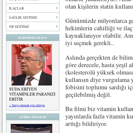
olan kişilerin statin kull
İLAÇLAR
SAĞLIK SİSTEMİ
Günümüzde milyonlarca gen
hekimlerin cahilliği ve ila
TIP EĞİTİMİ
kaynaklanıyor olabilir. A
HABERİNİZ OLSUN
iyi seçmek gerekli..
Aslında gerçekten de bilim
göre derecele, hasta yeşil 
(kolesterolü yüksek olması
kullansın diye vurgulama 
fobisini toplumu sardığı iç
SUDA ERİYEN
geçilebilmiş değil.
VİTAMİNLER PARANIZI
ERİTİR
» Yazıyı okumak için tıklayın
Bu filmi biz vitamin kull
yayınlarda fazla vitamin k
ETİBBA DİYOR Kİ
arttığı bildiriyor.