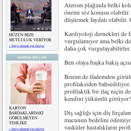
Aterom plağında belki kole
önemi söz konusu olabilir.
düşürmek faydalı olabilir. 
Kardiyoloji dernekleri de f
HÜZÜN BİZE
vurgulamıyor ama belki de
MUTLULUK VERİYOR
» Yazıyı okumak için tıklayın
daha çok vurgulayabilirler.
DERDİME BİR ÇARE
Ben olaya başka bakış açıs
Benim de ifademden görüld
profilaksiden bahsediliyor
profilaktik bir ilaç niçin 
kendini yükümlü görüyor
KARTON
Diş sağlığı için diş fırçala
BARDAKLARDAKİ
GÖRÜLMEYEN
macunun bedelini ödemiyor
TEHLİKE
vasküler hastalıkların prof
» Yazıyı okumak için tıklayın