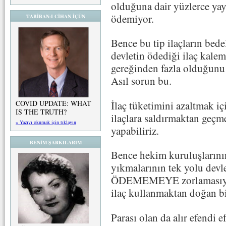
olduğuna dair yüzlerce yay
ödemiyor.
TABİBAN-I CİHAN İÇÜN
Bence bu tip ilaçların bede
devletin ödediği ilaç kale
gereğinden fazla olduğunu
Asıl sorun bu.
İlaç tüketimini azaltmak iç
COVID UPDATE: WHAT
IS THE TRUTH?
ilaçlara saldırmaktan geçme
» Yazıyı okumak için tıklayın
yapabiliriz.
BENİM ŞARKILARIM
Bence hekim kuruluşlarının
yıkmalarının tek yolu devle
ÖDEMEMEYE zorlamasıyla s
ilaç kullanmaktan doğan bi
Parası olan da alır efendi e