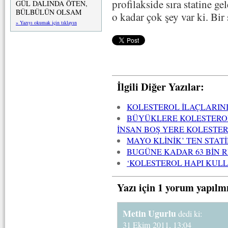
profilakside sıra statine g
GÜL DALINDA ÖTEN,
BÜLBÜLÜN OLSAM
o kadar çok şey var ki. Bir 
» Yazıyı okumak için tıklayın
İlgili Diğer Yazılar:
KOLESTEROL İLAÇLARIN
BÜYÜKLERE KOLESTEROL
İNSAN BOŞ YERE KOLESTERO
MAYO KLİNİK’ TEN STATİ
BUGÜNE KADAR 63 BİN 
‘KOLESTEROL HAPI KULL
Yazı için 1 yorum yapılm
Metin Ugurlu
dedi ki:
31 Ekim 2011, 13:04