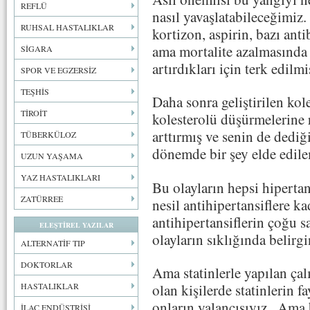
REFLÜ
nasıl yavaşlatabileceğimiz.
RUHSAL HASTALIKLAR
kortizon, aspirin, bazı ant
ama mortalite azalmasında 
SİGARA
artırdıkları için terk edilmi
SPOR VE EGZERSİZ
TEŞHİS
Daha sonra geliştirilen kol
TİROİT
kolesterolü düşürmelerine 
arttırmış ve senin de dedi
TÜBERKÜLOZ
dönemde bir şey elde edil
UZUN YAŞAMA
YAZ HASTALIKLARI
Bu olayların hepsi hiperta
ZATÜRREE
nesil antihipertansiflere ka
antihipertansiflerin çoğu s
ELEŞTİREL YAZILAR
olayların sıklığında belirg
ALTERNATİF TIP
DOKTORLAR
Ama statinlerle yapılan çal
olan kişilerde statinlerin 
HASTALIKLAR
onların yalancısıyız.. Ama
İLAÇ ENDÜSTRİSİ