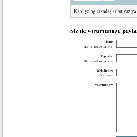
Kardiyolog arkadaşlar bu yazıy
Siz de yorumunuzu payla
İsim:
(Doldurmak zorunludur)
E-posta:
(Doldurmak zorunludur)
Websiteniz:
(Opsiyonel)
Yorumunuz: