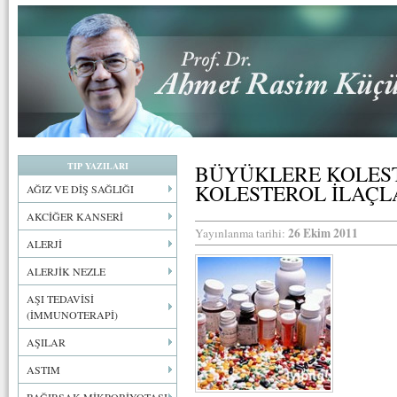
TIP YAZILARI
BÜYÜKLERE KOLEST
KOLESTEROL İLAÇL
AĞIZ VE DİŞ SAĞLIĞI
AKCİĞER KANSERİ
26 Ekim 2011
Yayınlanma tarihi:
ALERJİ
ALERJİK NEZLE
AŞI TEDAVİSİ
(İMMUNOTERAPİ)
AŞILAR
ASTIM