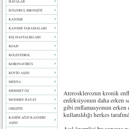
HAVALAR
İSTANBUL BRONŞİTİ
KANSER
KANSER TARAMALARI
KIŞ HASTALIKLARI
KOAH
KOLESTEROL
KORONAVİRÜS
KOVİD AŞISI
MEDYA
MEHMET ÖZ
Aterosklerozun kronik enfl
enfeksiyonun daha erken s
MODERN HAYAT
gibi enflamasyonun erken 
OBEZİTE
kullanıldığı herkes tarafın
RAHİM AĞZI KANSERİ
AŞISI
Asıl önemlisi bu yangıyı n