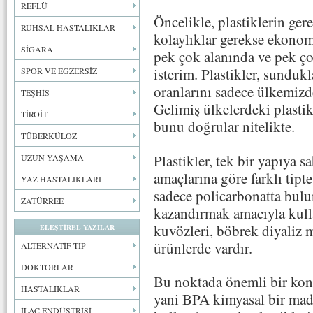
REFLÜ
Öncelikle, plastiklerin ger
RUHSAL HASTALIKLAR
kolaylıklar gerekse ekonom
SİGARA
pek çok alanında ve pek ço
isterim. Plastikler, sunduk
SPOR VE EGZERSİZ
oranlarını sadece ülkemizd
TEŞHİS
Gelimiş ülkelerdeki plasti
TİROİT
bunu doğrular nitelikte.
TÜBERKÜLOZ
Plastikler, tek bir yapıya s
UZUN YAŞAMA
amaçlarına göre farklı tipt
YAZ HASTALIKLARI
sadece policarbonatta bulunu
ZATÜRREE
kazandırmak amacıyla kul
kuvözleri, böbrek diyaliz 
ELEŞTİREL YAZILAR
ürünlerde vardır.
ALTERNATİF TIP
DOKTORLAR
Bu noktada önemli bir kon
HASTALIKLAR
yani BPA kimyasal bir madd
İLAÇ ENDÜSTRİSİ