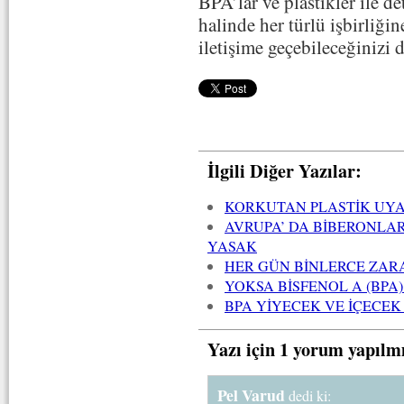
BPA’lar ve plastikler ile d
halinde her türlü işbirliği
iletişime geçebileceğinizi 
İlgili Diğer Yazılar:
KORKUTAN PLASTİK UYA
AVRUPA’ DA BİBERONLA
YASAK
HER GÜN BİNLERCE ZAR
YOKSA BİSFENOL A (BPA)
BPA YİYECEK VE İÇECE
Yazı için 1 yorum yapılm
Pel Varud
dedi ki: