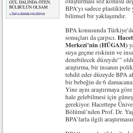
oluşturması söz konusu de
GÜL DALINDA ÖTEN,
BPA’yı sadece plastiklerl
BÜLBÜLÜN OLSAM
» Yazıyı okumak için tıklayın
bilimsel bir yaklaşımdır.
BPA konusunda Türkiye’de 
Hacet
sonuçları da çarpıcı.
Merkezi’nin (HÜGAM)
y
suya geçme riskinin ve insa
denebilecek düzeyde’” old
araştırma, bir insanın pol
tehdit eder düzeyde BPA a
bir bebeğin de 6 damacana 
Yine aynı araştırmaya göre
hale gelebilmesi için güneş
gerekiyor. Hacettepe Ünive
Bölümü’nden Prof. Dr. Ya
BPA’larla ilgili araştırmasın