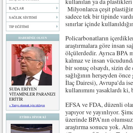
kullanılan ya da plastikleri
Milyonlarca çeşit plastiği
İLAÇLAR
sadece tek bir tipinde vardı
SAĞLIK SİSTEMİ
sınırlar içinde kullanıldığ
TIP EĞİTİMİ
Policarbonatların içerdikl
HABERİNİZ OLSUN
araştırmalara göre insan s
ölçülerdedir. Ayrıca BPA m
kalmaz ve insan vücudunda 
bir sonuç olsaydı, sizin de 
sağlığının herşeyden önc
İlaç Dairesi), Avrupa’da i
kullanımını yasaklardı ki, 
SUDA ERİYEN
VİTAMİNLER PARANIZI
ERİTİR
EFSA ve FDA, düzenli olara
» Yazıyı okumak için tıklayın
yapıyor ve yayınlıyor. Şimd
ETİBBA DİYOR Kİ
üzerinde BPA’nın olumsuz e
araştırma sonucu yok. Alm