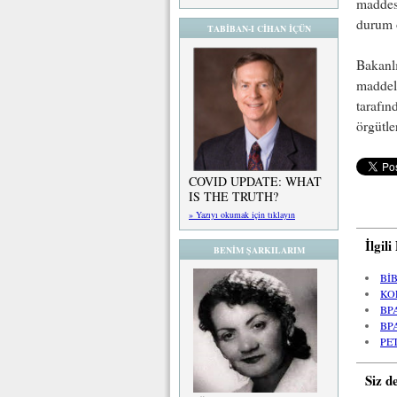
maddesi
durum o
TABİBAN-I CİHAN İÇÜN
Bakanlı
maddele
tarafın
örgütle
COVID UPDATE: WHAT
IS THE TRUTH?
» Yazıyı okumak için tıklayın
İlgil
BENİM ŞARKILARIM
Bİ
KO
BP
BP
PE
Siz d