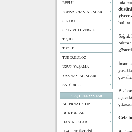
hitabe
REFLÜ
düşün
RUHSAL HASTALIKLAR
yiyece
SİGARA
bulunm
SPOR VE EGZERSİZ
Sağlık
TEŞHİS
bilimse
TİROİT
gösterd
TÜBERKÜLOZ
İnsan s
UZUN YAŞAMA
yasakla
YAZ HASTALIKLARI
çuvalla
ZATÜRREE
Bisfeno
ELEŞTİREL YAZILAR
açacakt
çıkacak
ALTERNATİF TIP
DOKTORLAR
Geleli
HASTALIKLAR
Bisfeno
İLAÇ ENDÜSTRİSİ