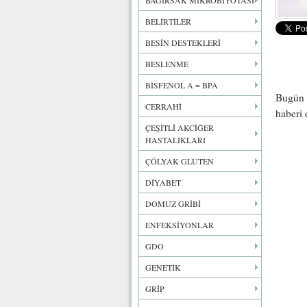
BAĞIRSAK MİKROBİYOTASI
BELİRTİLER
BESİN DESTEKLERİ
BESLENME
BİSFENOL A = BPA
Bugün
CERRAHİ
haberi
ÇEŞİTLİ AKCİĞER
HASTALIKLARI
ÇÖLYAK GLUTEN
DİYABET
DOMUZ GRİBİ
ENFEKSİYONLAR
GDO
GENETİK
GRİP