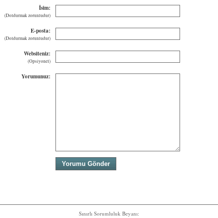
İsim:
(Doldurmak zorunludur)
E-posta:
(Doldurmak zorunludur)
Websiteniz:
(Opsiyonel)
Yorumunuz:
Sınırlı Sorumluluk Beyanı: