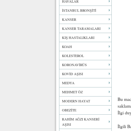
HAVALAR
İSTANBUL BRONŞİTİ
KANSER
KANSER TARAMALARI
KIŞ HASTALIKLARI
KOAH
KOLESTEROL
KORONAVİRÜS
KOVİD AŞISI
MEDYA
MEHMET ÖZ
Bu mad
MODERN HAYAT
saklama
OBEZİTE
İlgi du
RAHİM AĞZI KANSERİ
AŞISI
İlgili 