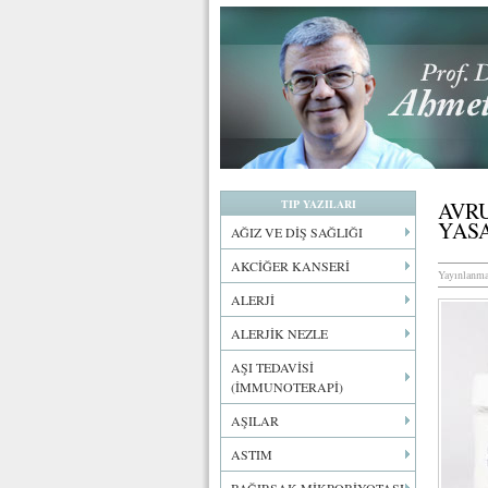
TIP YAZILARI
AVRU
YAS
AĞIZ VE DİŞ SAĞLIĞI
AKCİĞER KANSERİ
Yayınlanma
ALERJİ
ALERJİK NEZLE
AŞI TEDAVİSİ
(İMMUNOTERAPİ)
AŞILAR
ASTIM