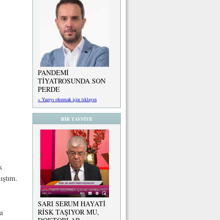
PANDEMİ
TİYATROSUNDA SON
PERDE
» Yazıyı okumak için tıklayın
BİR TAVSİYE
k
ıştım.
SARI SERUM HAYATİ
a
RİSK TAŞIYOR MU,