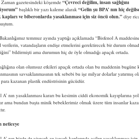
“Çevreci değilim, insan sağlığını
n Zaman gazetesindeki köşemde
üyorum”
“
Gelin şu BPA’ nın hiç değils
başlıklı bir yazı kaleme alarak
k kapları ve biberonlarda yasaklanması için siz öncü olun.”
diye ric
uştum.
 Bakanlığımız temmuz ayında yaptığı açıklamada “Bisfenol A maddesine 
l verilerin, vatandaşların endişe etmelerini gerektirecek bir durum olmad
iğini” bildirmişti ama durumun hiç de öyle olmadığı apaçık ortada.
ağlığına olan olumsuz etkileri apaçık ortada olan bu maddenin bugüne 
nmasının savsaklanmasının tek sebebi bu işe milyar dolarlar yatırmış ol
 para kazanan plastik endüstrisinin gücüdür.
l A’ nın yasaklanması kararı bu kesimin ciddi ekonomik kayıplarına yol
ır ama bundan başta minik bebeklerimiz olmak üzere tüm insanlar kaza
tır.
m neticeye
l A’ nın bizde de yiyecek ve içecek kaplarında acilen yasaklanması için 