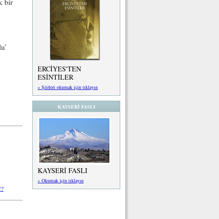
k bir
lu’
ERCİYES'TEN
ESİNTİLER
» Şiirleri okumak için tıklayın
KAYSERİ FASLI
KAYSERİ FASLI
» Okumak için tıklayın
?