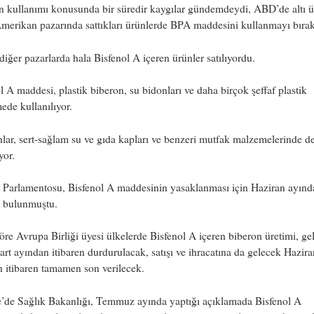
 kullanımı konusunda bir süredir kaygılar gündemdeydi, ABD’de altı ür
merikan pazarında sattıkları ürünlerde BPA maddesini kullanmayı bırak
iğer pazarlarda hala Bisfenol A içeren ürünler satılıyordu.
l A maddesi, plastik biberon, su bidonları ve daha birçok şeffaf plastik
de kullanılıyor.
lar, sert-sağlam su ve gıda kapları ve benzeri mutfak malzemelerinde d
yor.
 Parlamentosu, Bisfenol A maddesinin yasaklanması için Haziran ayınd
a bulunmuştu.
re Avrupa Birliği üyesi ülkelerde Bisfenol A içeren biberon üretimi, ge
art ayından itibaren durdurulacak, satışı ve ihracatına da gelecek Hazira
 itibaren tamamen son verilecek.
e’de Sağlık Bakanlığı, Temmuz ayında yaptığı açıklamada Bisfenol A