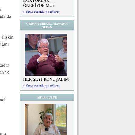
DOKTORLAR
ÖNERİYOR MU?
e
» Yazıyı okumak için tıklayın
ada da
ORDAN BURDAN... HAVADAN
SUDAN
ilişkin
ığını
kadar
an ve
HER ŞEYİ KONUŞALIM
» Yazıyı okumak için tıklayın
ABUR CUBUR
nçlı
ilgi