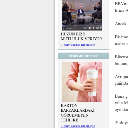
BPA’nın
firma A
Ancak d
HÜZÜN BİZE
Bisfeno
MUTLULUK VERİYOR
malzeme
» Yazıyı okumak için tıklayın
Biberon
DERDİME BİR ÇARE
bulunu
Avrupa
çağrıd
Buna gö
yılın M
KARTON
ayından
BARDAKLARDAKİ
GÖRÜLMEYEN
TEHLİKE
Türkiy
» Yazıyı okumak için tıklayın