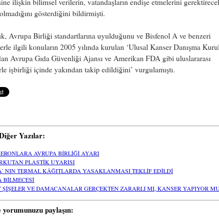
ne ilişkin bilimsel verilerin, vatandaşların endişe etmelerini gerektirece
lmadığını gösterdiğini bildirmişti.
k, Avrupa Birliği standartlarına uyulduğunu ve Bisfenol A ve benzeri
rle ilgili konuların 2005 yılında kurulan ‘Ulusal Kanser Danışma Kuru
dan Avrupa Gıda Güvenliği Ajansı ve Amerikan FDA gibi uluslararası
rle işbirliği içinde yakından takip edildiğini’ vurgulamıştı.
i Diğer Yazılar:
BERONLARA AVRUPA BİRLİĞİ AYARI
RKUTAN PLASTİK UYARISI
A’ NIN TERMAL KÂĞITLARDA YASAKLANMASI TEKLİF EDİLDİ
A BİLMECESİ
T ŞİŞELER VE DAMACANALAR GERÇEKTEN ZARARLI MI, KANSER YAPIYOR MU
e yorumunuzu paylaşın: