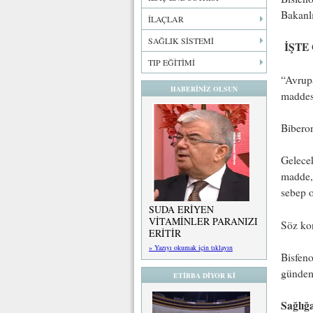
Bakanlı
İLAÇLAR
SAĞLIK SİSTEMİ
İŞTE
TIP EĞİTİMİ
“Avrupa
HABERİNİZ OLSUN
maddesi
Biberon
Gelecek
madde, 
sebep o
SUDA ERİYEN
VİTAMİNLER PARANIZI
Söz ko
ERİTİR
» Yazıyı okumak için tıklayın
Bisfeno
gündeme
ETİBBA DİYOR Kİ
Sağlığ