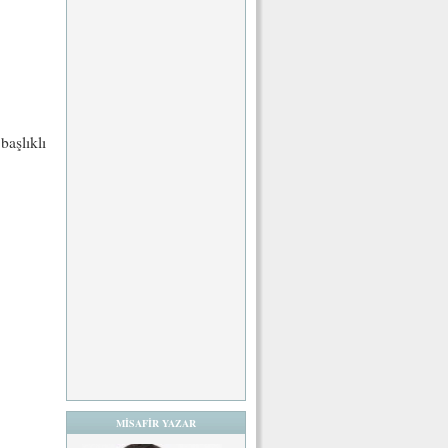
başlıklı
MİSAFİR YAZAR