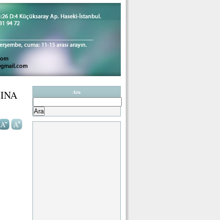
MINA
Ara
Arama: