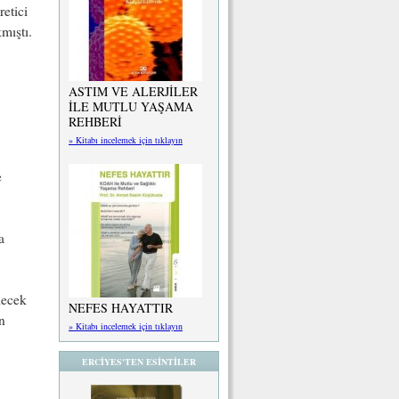
etici
mıştı.
ASTIM VE ALERJİLER
İLE MUTLU YAŞAMA
REHBERİ
» Kitabı incelemek için tıklayın
e
a
lecek
NEFES HAYATTIR
n
» Kitabı incelemek için tıklayın
ERCİYES'TEN ESİNTİLER