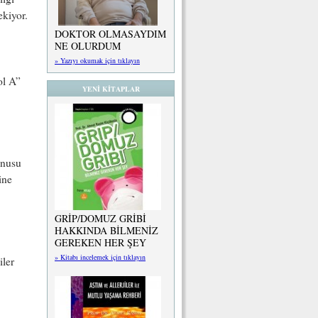
ekiyor.
DOKTOR OLMASAYDIM
NE OLURDUM
» Yazıyı okumak için tıklayın
ol A”
YENİ KİTAPLAR
onusu
ine
GRİP/DOMUZ GRİBİ
HAKKINDA BİLMENİZ
GEREKEN HER ŞEY
» Kitabı incelemek için tıklayın
iler
.