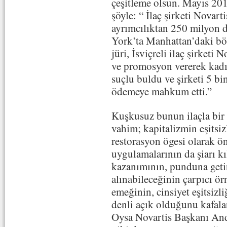
çeşitleme olsun. Mayıs 20
şöyle: “ İlaç şirketi Novar
ayrımcılıktan 250 milyon d
York’ta Manhattan’daki b
jüri, İsviçreli ilaç şirketi
ve promosyon vererek kadı
suçlu buldu ve şirketi 5 b
ödemeye mahkum etti.”
Kuşkusuz bunun ilaçla bir
vahim; kapitalizmin eşitsiz
restorasyon ögesi olarak ön
uygulamalarının da şiarı kıl
kazanımının, punduna getiri
alınabileceğinin çarpıcı ö
emeğinin, cinsiyet eşitsiz
denli açık olduğunu kafala
Oysa Novartis Başkanı An