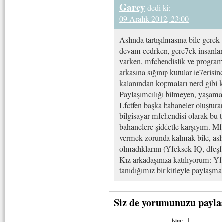
Garey
dedi ki:
09 Aralık 2012, 23:00
Aslında tartışılmasına bile gere
devam eedrken, gere7ek insanlar
varken, mfchendislik ve programc
arkasına sığınıp kutular ie7erisi
kalanından kopmaları nerd gibi 
Paylaşımcılığı bilmeyen, yaşamay
Lfctfen başka bahaneler oluştur
bilgisayar mfchendisi olarak bu 
bahanelere şiddetle karşıyım. Mf
vermek zorunda kalmak bile, aslı
olmadıklarını (Yfcksek IQ, dfcşf
Kız arkadaşınıza katılıyorum: Yf
tanıdığımız bir kitleyle paylaş
Siz de yorumunuzu payla
İsim: