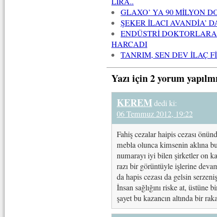
LİRA..
GLAXO’ YA 90 MİLYON D
ŞEKER İLACI AVANDİA’ D
ENDÜSTRİ DOKTORLARA 
HARCADI
TANRIM, SEN DEV İLAÇ 
Yazı için 2 yorum yapılm
KEREM
dedi ki:
06 Temmuz 2012, 19:22
Fahiş cezalar haipis cezası önün
mebla olunca kimsenin aklına bu 
numarayı iyi bilen şirketler on
razı bir görüntüyle işlerine devam
da hapis cezası da gelsin serzeniş
İnsan sağlığını riske at, üstüne b
şayet bu kazancın altında bir rak