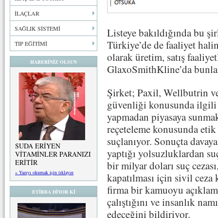
İLAÇLAR
SAĞLIK SİSTEMİ
Listeye bakıldığında bu şi
Türkiye’de de faaliyet hali
TIP EĞİTİMİ
olarak üretim, satış faaliye
HABERİNİZ OLSUN
GlaxoSmithKline’da bunla
Şirket; Paxil, Wellbutrin ve
güvenliği konusunda ilgili
yapmadan piyasaya sunmakla
reçeteleme konusunda etik
suçlanıyor. Sonuçta davay
SUDA ERİYEN
yaptığı yolsuzluklardan su
VİTAMİNLER PARANIZI
ERİTİR
bir milyar doları suç cezas
» Yazıyı okumak için tıklayın
kapatılması için sivil cez
firma bir kamuoyu açıklama
ETİBBA DİYOR Kİ
çalıştığını ve insanlık na
edeceğini bildiriyor.