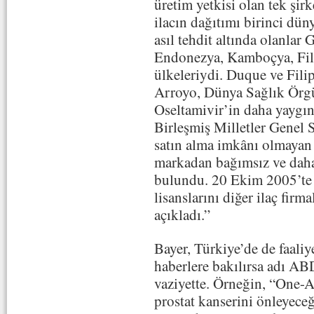
üretim yetkisi olan tek şirk
ilacın dağıtımı birinci dün
asıl tehdit altında olanla
Endonezya, Kamboçya, Fili
ülkeleriydi. Duque ve Fili
Arroyo, Dünya Sağlık Örg
Oseltamivir’in daha yaygın 
Birleşmiş Milletler Genel 
satın alma imkânı olmayan 
markadan bağımsız ve daha
bulundu. 20 Ekim 2005’te 
lisanslarını diğer ilaç firm
açıkladı.”
Bayer, Türkiye’de de faaliy
haberlere bakılırsa adı AB
vaziyette. Örneğin, “One-A
prostat kanserini önleyeceğ