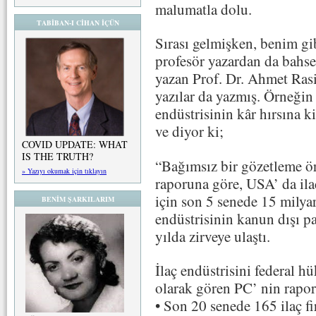
malumatla dolu.
TABİBAN-I CİHAN İÇÜN
Sırası gelmişken, benim g
profesör yazardan da bahs
yazan Prof. Dr. Ahmet Ras
yazılar da yazmış. Örneğin
endüstrisinin kâr hırsına k
ve diyor ki;
COVID UPDATE: WHAT
IS THE TRUTH?
“Bağımsız bir gözetleme ör
» Yazıyı okumak için tıklayın
raporuna göre, USA’ da ilaç
için son 5 senede 15 milyar
BENİM ŞARKILARIM
endüstrisinin kanun dışı pa
yılda zirveye ulaştı.
İlaç endüstrisini federal 
olarak gören PC’ nin rapor
• Son 20 senede 165 ilaç fi