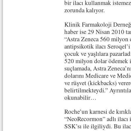
bir ilacı kullanmak isteme
zorunda kalıyor.
Klinik Farmakoloji Derneği
haber ise 29 Nisan 2010 tar
“Astra Zeneca 560 milyon 
antipsikotik ilacı Seroqel’
çocuk ve yaşlılara pazarl
520 milyon dolar ödemek i
suçlamada, Astra Zeneca’nı
dolarını Medicare ve Medic
ve rüşvet (kickbacks) verer
belirtilmekteydi.” Ayrıntıl
okunabilir…
Roche’un karnesi de kırık
“NeoRecormon” adlı ilacı i
SSK’sı ile ilgiliydi. Bu ila