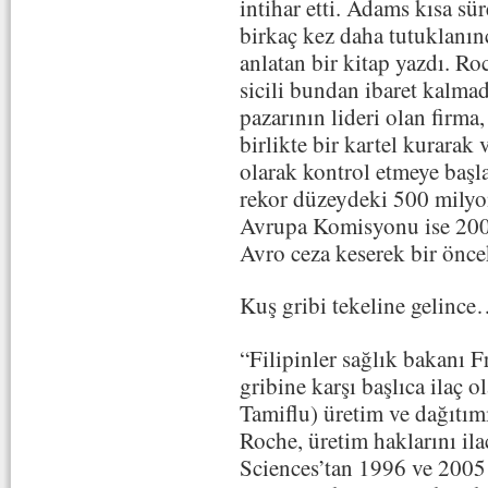
intihar etti. Adams kısa sür
birkaç kez daha tutuklanınc
anlatan bir kitap yazdı. Ro
sicili bundan ibaret kalma
pazarının lideri olan firm
birlikte bir kartel kurarak 
olarak kontrol etmeye başl
rekor düzeydeki 500 milyon 
Avrupa Komisyonu ise 2001
Avro ceza keserek bir öncek
Kuş gribi tekeline gelinc
“Filipinler sağlık bakanı 
gribine karşı başlıca ilaç o
Tamiflu) üretim ve dağıtımın
Roche, üretim haklarını ila
Sciences’tan 1996 ve 2005 