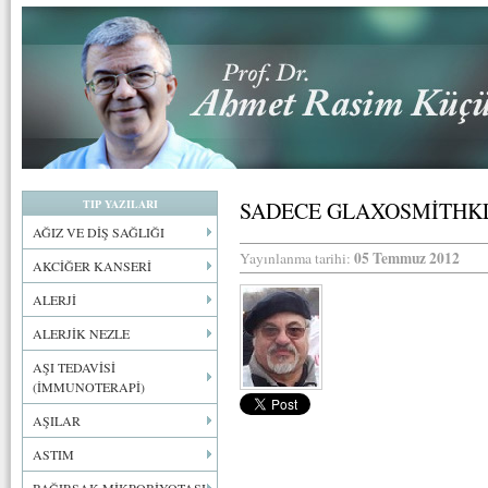
TIP YAZILARI
SADECE GLAXOSMİTHK
AĞIZ VE DİŞ SAĞLIĞI
05 Temmuz 2012
Yayınlanma tarihi:
AKCİĞER KANSERİ
ALERJİ
ALERJİK NEZLE
AŞI TEDAVİSİ
(İMMUNOTERAPİ)
AŞILAR
ASTIM