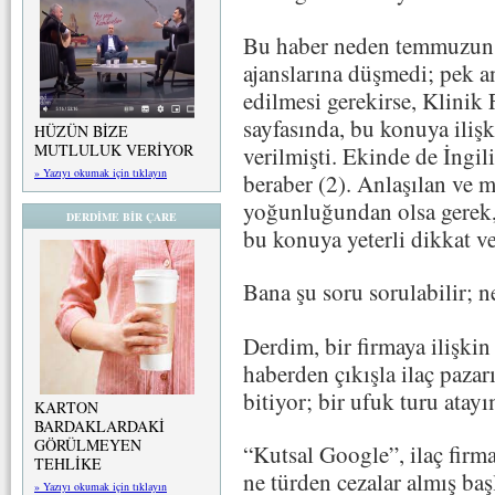
Bu haber neden temmuzun b
ajanslarına düşmedi; pek an
edilmesi gerekirse, Klinik
sayfasında, bu konuya iliş
HÜZÜN BİZE
MUTLULUK VERİYOR
verilmişti. Ekinde de İngil
» Yazıyı okumak için tıklayın
beraber (2). Anlaşılan ve
yoğunluğundan olsa gerek, 
DERDİME BİR ÇARE
bu konuya yeterli dikkat v
Bana şu soru sorulabilir; n
Derdim, bir firmaya ilişkin 
haberden çıkışla ilaç paza
bitiyor; bir ufuk turu atay
KARTON
BARDAKLARDAKİ
GÖRÜLMEYEN
“Kutsal Google”, ilaç firma
TEHLİKE
ne türden cezalar almış başl
» Yazıyı okumak için tıklayın