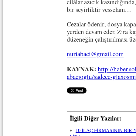
cilâlar azıcık kazındığında
bir seyirliktir vesselam…
Cezalar ödenir; dosya kapan
yerden devam eder. Zira kap
düzeneğin çalıştırılması üz
nuriabaci@gmail.com
KAYNAK:
http://haber.so
abacioglu/sadece-glaxosmi
İlgili Diğer Yazılar:
10 İLAÇ FİRMASININ BİR