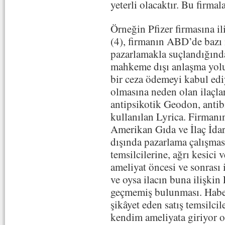
yeterli olacaktır. Bu firmal
Örneğin Pfizer firmasına il
(4), firmanın ABD’de bazı il
pazarlamakla suçlandığında
mahkeme dışı anlaşma yolun
bir ceza ödemeyi kabul ed
olmasına neden olan ilaçlar
antipsikotik Geodon, antib
kullanılan Lyrica. Firmanın
Amerikan Gıda ve İlaç İda
dışında pazarlama çalışmas
temsilcilerine, ağrı kesici v
ameliyat öncesi ve sonrası 
ve oysa ilacın buna ilişki
geçmemiş bulunması. Haber
şikâyet eden satış temsilc
kendim ameliyata giriyor o