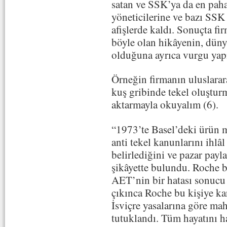
satan ve SSK’ya da en paha
yöneticilerine ve bazı SSK 
afişlerde kaldı. Sonuçta fir
böyle olan hikâyenin, dünya
olduğuna ayrıca vurgu yap
Örneğin firmanın uluslarar
kuş gribinde tekel oluştur
aktarmayla okuyalım (6).
“1973’te Basel’deki ürün
anti tekel kanunlarını ihlâl 
belirlediğini ve pazar payl
şikâyette bulundu. Roche b
AET’nin bir hatası sonucu 
çıkınca Roche bu kişiye ka
İsviçre yasalarına göre m
tutuklandı. Tüm hayatını ha