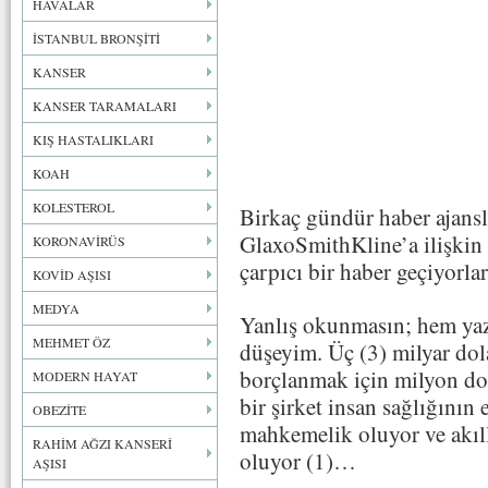
HAVALAR
İSTANBUL BRONŞİTİ
KANSER
KANSER TARAMALARI
KIŞ HASTALIKLARI
KOAH
KOLESTEROL
Birkaç gündür haber ajanslar
GlaxoSmithKline’a ilişkin t
KORONAVİRÜS
çarpıcı bir haber geçiyorl
KOVİD AŞISI
MEDYA
Yanlış okunmasın; hem yazı
MEHMET ÖZ
düşeyim. Üç (3) milyar dol
borçlanmak için milyon dolar
MODERN HAYAT
bir şirket insan sağlığının
OBEZİTE
mahkemelik oluyor ve akıl
RAHİM AĞZI KANSERİ
oluyor (1)…
AŞISI