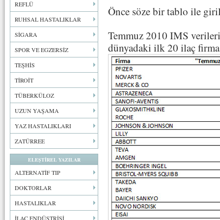
REFLÜ
Önce söze bir tablo ile gir
RUHSAL HASTALIKLAR
Temmuz 2010 IMS verileri
SİGARA
dünyadaki ilk 20 ilaç firmas
SPOR VE EGZERSİZ
TEŞHİS
TİROİT
TÜBERKÜLOZ
UZUN YAŞAMA
YAZ HASTALIKLARI
ZATÜRREE
ELEŞTİREL YAZILAR
ALTERNATİF TIP
DOKTORLAR
HASTALIKLAR
İLAÇ ENDÜSTRİSİ