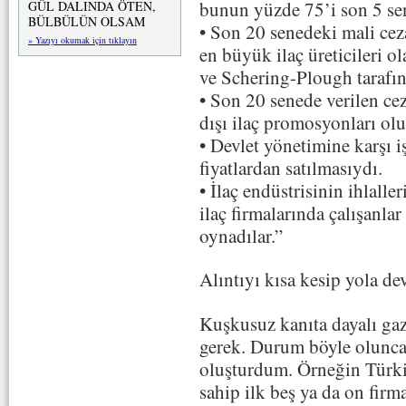
bunun yüzde 75’i son 5 sen
GÜL DALINDA ÖTEN,
BÜLBÜLÜN OLSAM
• Son 20 senedeki mali cez
» Yazıyı okumak için tıklayın
en büyük ilaç üreticileri o
ve Schering-Plough tarafı
• Son 20 senede verilen ce
dışı ilaç promosyonları ol
• Devlet yönetimine karşı i
fiyatlardan satılmasıydı.
• İlaç endüstrisinin ihlall
ilaç firmalarında çalışanla
oynadılar.”
Alıntıyı kısa kesip yola 
Kuşkusuz kanıta dayalı ga
gerek. Durum böyle olunca
oluşturdum. Örneğin Türki
sahip ilk beş ya da on firm