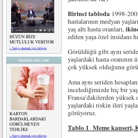
Birinci tabloda
1998-2002
hastalarının medyan yaşları
ikin
yaş altı hasta oranları,
edilen yaşa özel insidans hı
HÜZÜN BİZE
MUTLULUK VERİYOR
» Yazıyı okumak için tıklayın
Görüldüğü gibi aynı seride
yaşlardaki hasta oranının 
DERDİME BİR ÇARE
çok yüksek olduğunu görü
Ama aynı seriden hesaplanm
incelediğimizde hiç bir yaş
Fransa’dakilerden yüksek o
yaşlardaki riskin ileri ya
görüyoruz.
KARTON
BARDAKLARDAKİ
GÖRÜLMEYEN
Tablo 1 Meme kanseri, 
TEHLİKE
» Yazıyı okumak için tıklayın