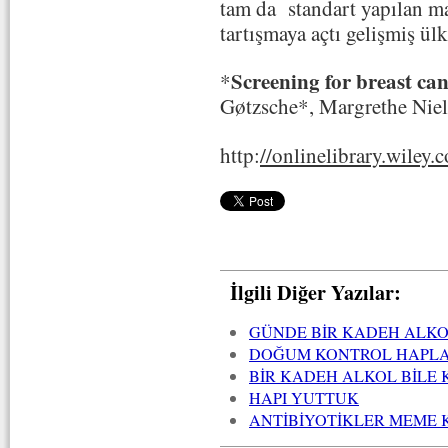
tam da standart yapılan m
tartışmaya açtı gelişmiş ülk
Screening for breast c
*
Gøtzsche*, Margrethe Nie
http:
//onlinelibrary.wile
İlgili Diğer Yazılar:
GÜNDE BİR KADEH ALKOL
DOĞUM KONTROL HAPLAR
BİR KADEH ALKOL BİLE 
HAPI YUTTUK
ANTİBİYOTİKLER MEME K