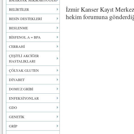
BAĞIRSAK MİKROBİYOTASI
İzmir Kanser Kayıt Merkez
BELİRTİLER
hekim forumuna gönderdiğ
BESİN DESTEKLERİ
BESLENME
BİSFENOL A = BPA
CERRAHİ
ÇEŞİTLİ AKCİĞER
HASTALIKLARI
ÇÖLYAK GLUTEN
DİYABET
DOMUZ GRİBİ
ENFEKSİYONLAR
GDO
GENETİK
GRİP