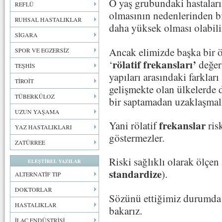
O yaş grubundaki hastaları
REFLÜ
olmasının nedenlerinden bir
RUHSAL HASTALIKLAR
daha yüksek olması olabili
SİGARA
Ancak elimizde başka bir 
SPOR VE EGZERSİZ
rölatif frekansları’
‘
değer
TEŞHİS
yapıları arasındaki farkları
TİROİT
gelişmekte olan ülkelerde 
TÜBERKÜLOZ
bir saptamadan uzaklaşmal
UZUN YAŞAMA
frekanslar
Yani rölatif
ris
YAZ HASTALIKLARI
göstermezler.
ZATÜRREE
Riski sağlıklı olarak ölçen 
ELEŞTİREL YAZILAR
standardize
).
ALTERNATİF TIP
DOKTORLAR
Sözünü ettiğimiz durumda i
HASTALIKLAR
bakarız.
İLAÇ ENDÜSTRİSİ