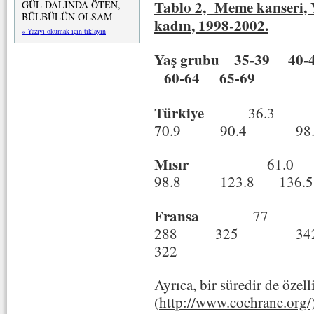
Tablo 2, Meme kanseri, Y
GÜL DALINDA ÖTEN,
BÜLBÜLÜN OLSAM
kadın, 1998-2002.
» Yazıyı okumak için tıklayın
Yaş grubu 35-39 40
60-64 65-69
Türkiye
36.
70.9 90.4 98.
Mısır
61.
98.8 123.8 136
Fransa
77 1
288 325 
Ayrıca, bir süredir de öze
(
http://www.cochrane.org/