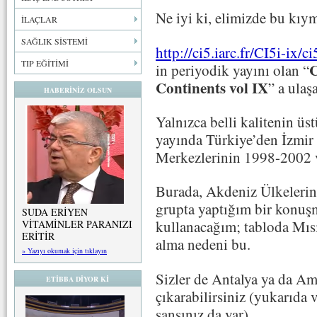
Ne iyi ki, elimizde bu kıym
İLAÇLAR
SAĞLIK SİSTEMİ
http://ci5.iarc.fr/CI5i-ix/c
TIP EĞİTİMİ
C
in periyodik yayını olan “
Continents vol IX
” a ulaşa
HABERİNİZ OLSUN
Yalnızca belli kalitenin üs
yayında Türkiye’den İzmir
Merkezlerinin 1998-2002 ve
Burada, Akdeniz Ülkelerind
grupta yaptığım bir konuşm
SUDA ERİYEN
kullanacağım; tabloda Mısı
VİTAMİNLER PARANIZI
ERİTİR
alma nedeni bu.
» Yazıyı okumak için tıklayın
Sizler de Antalya ya da Ame
ETİBBA DİYOR Kİ
çıkarabilirsiniz (yukarıda
şansınız da var)