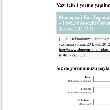
Yazı için 1 yorum yapılm
Mamografi Kaç Yaşında B
– Prof.Dr.Ayşegül Özde
02 Aralık 2012, 23:31
[…] 6. Hekimforumu. Mamografi 
yazılarına yorum. 20 Eylül, 2012
http://www.ahmetrasimkucukusta
istatistikleri/
[…]
Siz de yorumunuzu payla
İsim:
(Doldurmak zorunludur)
E-posta:
(Doldurmak zorunludur)
Websiteniz:
(Opsiyonel)