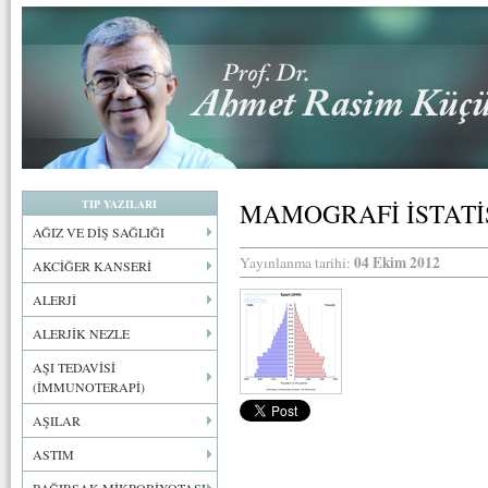
TIP YAZILARI
MAMOGRAFİ İSTATİ
AĞIZ VE DİŞ SAĞLIĞI
04 Ekim 2012
Yayınlanma tarihi:
AKCİĞER KANSERİ
ALERJİ
ALERJİK NEZLE
AŞI TEDAVİSİ
(İMMUNOTERAPİ)
AŞILAR
ASTIM