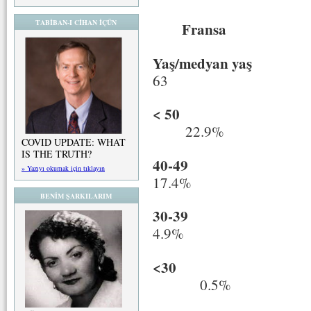
Türki
TABİBAN-I CİHAN İÇÜN
Fransa
Yaş/medyan yaş
5
63
< 
22.9%
COVID UPDATE: WHAT
IS THE TRUTH?
40-49
26.7
» Yazıyı okumak için tıklayın
17.4%
BENİM ŞARKILARIM
30-39
12.3
4.9%
<30
1.6
0.5%