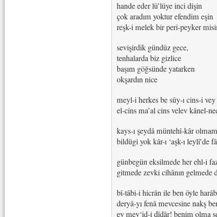
hande eder lü’lüye inci dişin
çok aradım yoktur efendim eşin
reşk-i melek bir peri-peyker misi
sevişirdik gündüz gece,
tenhalarda biz gizlice
başım göğsünde yatarken
okşardın nice
meyl-i herkes be sûy-ı cins-i vey 
el-cins ma’al cins velev kânel-ne
kays-ı şeydâ müntehî-kâr olmamış
bildügi yok kâr-ı ‘aşk-ı leylî′de f
günbegün eksilmede her ehl‐i fazl
gitmede zevki cihânın gelmede 
bî-tâbi-i hicrân ile ben öyle harâ
deryâ-yı fenâ mevcesine nakş be
ey mev‘id-i dîdâr! benim olma s