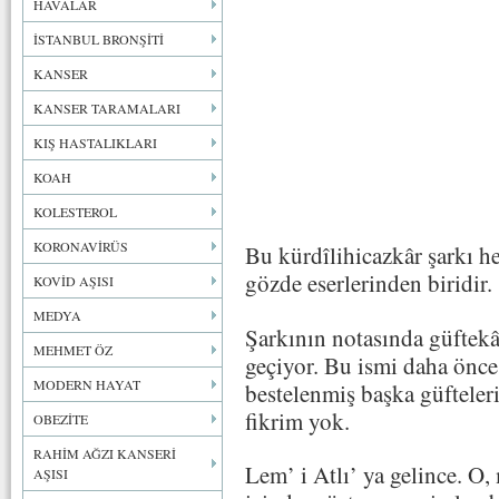
HAVALAR
İSTANBUL BRONŞİTİ
KANSER
KANSER TARAMALARI
KIŞ HASTALIKLARI
KOAH
KOLESTEROL
KORONAVİRÜS
Bu kürdîlihicazkâr şarkı h
gözde eserlerinden biridir.
KOVİD AŞISI
MEDYA
Şarkının notasında güftekâ
MEHMET ÖZ
geçiyor. Bu ismi daha önc
MODERN HAYAT
bestelenmiş başka güfteler
fikrim yok.
OBEZİTE
RAHİM AĞZI KANSERİ
Lem’ i Atlı’ ya gelince. O
AŞISI