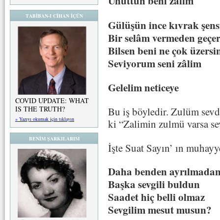
Unuttun beni zâlim
TABİBAN-I CİHAN İÇÜN
Gülüşün ince kıvrak şens
Bir selâm vermeden geçer
Bilsen beni ne çok üzersi
Seviyorum seni zâlim
Gelelim neticeye
COVID UPDATE: WHAT
IS THE TRUTH?
Bu iş böyledir. Zulüm sevd
» Yazıyı okumak için tıklayın
ki “Zalimin zulmü varsa sev
BENİM ŞARKILARIM
İşte Suat Sayın’ ın muhayye
Daha benden ayrılmada
Başka sevgili buldun
Saadet hiç belli olmaz
Sevgilim mesut musun?