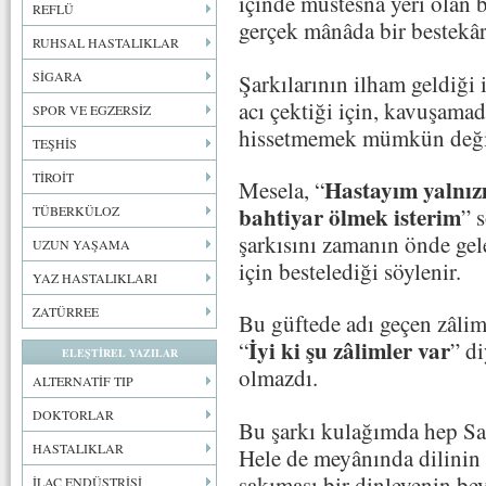
içinde müstesna yeri olan b
REFLÜ
gerçek mânâda bir bestekâr
RUHSAL HASTALIKLAR
SİGARA
Şarkılarının ilham geldiği 
acı çektiği için, kavuşama
SPOR VE EGZERSİZ
hissetmemek mümkün değil
TEŞHİS
TİROİT
Hastayım yalnız
Mesela, “
bahtiyar ölmek isterim
” 
TÜBERKÜLOZ
şarkısını zamanın önde ge
UZUN YAŞAMA
için bestelediği söylenir.
YAZ HASTALIKLARI
ZATÜRREE
Bu güftede adı geçen zâli
İyi ki şu zâlimler var
“
” d
ELEŞTİREL YAZILAR
olmazdı.
ALTERNATİF TIP
DOKTORLAR
Bu şarkı kulağımda hep Sab
HASTALIKLAR
Hele de meyânında dilinin 
şakıması bir dinleyenin be
İLAÇ ENDÜSTRİSİ