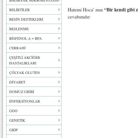
BAĞIRSAK MİKROBİYOTASI
“Bir kendi gibi 
Hatemi Hoca’ mın
BELİRTİLER
cevabımdır:
BESİN DESTEKLERİ
BESLENME
BİSFENOL A = BPA
CERRAHİ
ÇEŞİTLİ AKCİĞER
HASTALIKLARI
ÇÖLYAK GLUTEN
DİYABET
DOMUZ GRİBİ
ENFEKSİYONLAR
GDO
GENETİK
GRİP