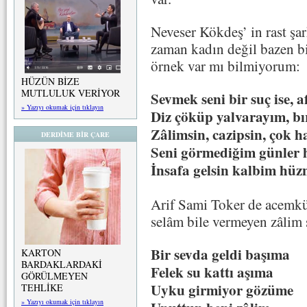
Neveser Kökdeş’ in rast şa
zaman kadın değil bazen bi
örnek var mı bilmiyorum:
HÜZÜN BİZE
MUTLULUK VERİYOR
Sevmek seni bir suç ise, a
» Yazıyı okumak için tıklayın
Diz çöküp yalvarayım, bı
Zâlimsin, cazipsin, çok h
DERDİME BİR ÇARE
Seni görmediğim günler 
İnsafa gelsin kalbim hü
Arif Sami Toker de acemkü
selâm bile vermeyen zâlim 
Bir sevda geldi başıma
KARTON
BARDAKLARDAKİ
Felek su kattı aşıma
GÖRÜLMEYEN
Uyku girmiyor gözüme
TEHLİKE
» Yazıyı okumak için tıklayın