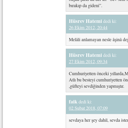
bırakıp da gideni”.
Hüsrev Hatemi
dedi ki:
26 Ekim 2012, 20:44
Melâli anlamayan nesle âşinâ d
Hüsrev Hatemi
dedi ki:
27 Ekim 2012, 09:34
Cumhuriyetten önceki yıllarda,M
Atlı bu besteyi cumhuriyetten ö
,güfteyi sevdiğinden yapmıştır.
faik
dedi ki:
02 Şubat 2018, 07:09
sevdaya her şey dahil, sevda ist