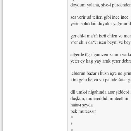
doydum yalana, şîve-i pür-fende
ses verir ud telleri gibi ince ince,
yerin solukları duyulur yağmur d
ger ehl-i ma‘nì iseñ ehlen ve me
v’er ehl-i da‘vì iseñ beynì ve be
ciğerde tîg-i gamzen zahmı var
yeter ey kaşı yay artık yeter de
leblerüň bāzār-ı ĥüsn içre ne şīrī
kim gehī ĥelvā vü pālūde śatar g
dil umk-i nigahında arar şiddet-i
düşkün, mütereddid, müteellim,
hatır-ı şeyda
pek müteessir
*
*
*