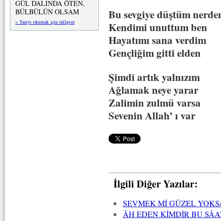
GÜL DALINDA ÖTEN,
Bu sevgiye düştüm nerde
BÜLBÜLÜN OLSAM
» Yazıyı okumak için tıklayın
Kendimi unuttum ben
Hayatımı sana verdim
Gençliğim gitti elden
Şimdi artık yalnızım
Ağlamak neye yarar
Zalimin zulmü varsa
Sevenin Allah’ ı var
İlgili Diğer Yazılar:
SEVMEK Mİ GÜZEL YOKSA
ÂH EDEN KİMDİR BU SÂ