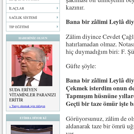
kazınır.
İLAÇLAR
SAĞLIK SİSTEMİ
Bana bir zâlimi Leylâ diy
TIP EĞİTİMİ
Zâlim diyince Cevdet Çağla
HABERİNİZ OLSUN
hatırlamadan olmaz. Notası
hiç duymadığım biri: F. Şü
Güfte şöyle:
Bana bir zâlimi Leylâ diy
Çekmek isterdim onun de
SUDA ERİYEN
Tapmışım hüsnüne yıllar
VİTAMİNLER PARANIZI
ERİTİR
Geçti bir taze ömür işte
» Yazıyı okumak için tıklayın
Görüyorsunuz, zâlim de ol
ETİBBA DİYOR Kİ
aldanarak taze bir ömrü uğ
var.