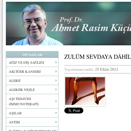
TIP YAZILARI
ZULÜM SEVDAYA DÂHİL
AĞIZ VE DİŞ SAĞLIĞI
25 Ekim 2012
Yayınlanma tarihi:
AKCİĞER KANSERİ
ALERJİ
ALERJİK NEZLE
AŞI TEDAVİSİ
(İMMUNOTERAPİ)
AŞILAR
ASTIM