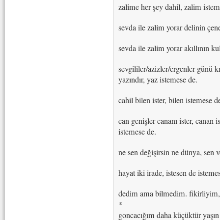
zalime her şey dahil, zalim istem
sevda ile zalim yorar delinin çenes
sevda ile zalim yorar akıllının kul
sevgililer/azizler/ergenler günü kı
yazındır, yaz istemese de.
cahil bilen ister, bilen istemese de
can genişler cananı ister, canan i
istemese de.
ne sen değişirsin ne dünya, sen 
hayat iki irade, istesen de isteme
dedim ama bilmedim. fikirliyim
*
goncacığım daha küçüktür yaşın