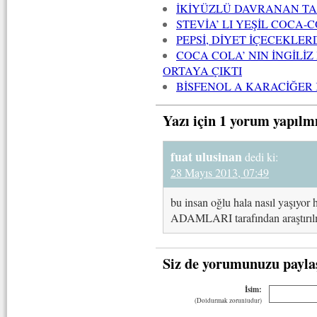
İKİYÜZLÜ DAVRANAN TA
STEVİA’ LI YEŞİL COCA
PEPSİ, DİYET İÇECEKLE
COCA COLA’ NIN İNGİLİ
ORTAYA ÇIKTI
BİSFENOL A KARACİĞER
Yazı için 1 yorum yapılm
fuat ulusinan
dedi ki:
28 Mayıs 2013, 07:49
bu insan oğlu hala nasıl yaşıyo
ADAMLARI tarafından araştırı
Siz de yorumunuzu payla
İsim:
(Doldurmak zorunludur)