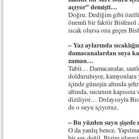
açıyor” demişti…
Doğru. Dediğim gibi özelli
önemli bir faktör Bisfenol
sıcak olursa ona geçen Bisf
– Yaz aylarında sıcaklığı
damacanalardan suya kar
zaman…
Tabii… Damacanalar, saatl
dolduruluyor, kamyonlara 
içinde güneşin altında şehr
altında, sucunun kapısına v
diziliyor… Dolayısıyla Bis
de o suyu içiyoruz.
– Bu yüzden suyu şişede 
O da yanlış bence. Yapılma
bir şey değil. Bizim idarec