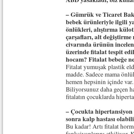
– Gümrük ve Ticaret Baka
bebek ürünleriyle ilgili
önlükleri, alıştırma külo
çarşafları, alt değiştirm
civarında ürünün incelen
üzerinde fitalat tespit ed
hocam? Fitalat bebeğe n
Fitalat yumuşak plastik eld
madde. Sadece mama önlükl
hemen hepsinin içinde var.
Biliyorsunuz daha geçen haf
fitalatın çocuklarda hiperta
– Çocukta hipertansiyon 
sonra kalp hastası olabil
Bu kadar! Artı fitalat ho
fonksiyonlarını etkiliyor. K