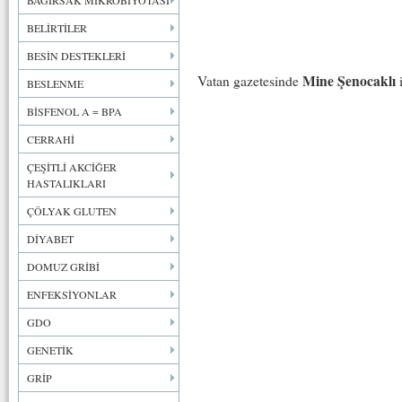
BAĞIRSAK MİKROBİYOTASI
BELİRTİLER
BESİN DESTEKLERİ
Mine Şenocaklı
Vatan gazetesinde
i
BESLENME
BİSFENOL A = BPA
CERRAHİ
ÇEŞİTLİ AKCİĞER
HASTALIKLARI
ÇÖLYAK GLUTEN
DİYABET
DOMUZ GRİBİ
ENFEKSİYONLAR
GDO
GENETİK
GRİP