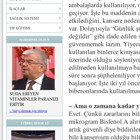
ambalajlarda kullanılıyor, 
İLAÇLAR
geçiyor. İşte bu maddenin 
SAĞLIK SİSTEMİ
etkilediğini, kansere nede
var. Dolayısıyla “Günlük şu 
TIP EĞİTİMİ
değildir” gibi ifade edilen 
HABERİNİZ OLSUN
güvenmemek lazım. Yiyecekl
kullanılan binlerce kimyas
üzerinde olduğu söyleniyo
edilmeden kullanılmaya baş
süre sonra şüpheleniliyor 
başlanıyor. İşte iki yıl ön
biberonlarında kullanılmas
SUDA ERİYEN
VİTAMİNLER PARANIZI
– Ama o zamana kadar yıl
ERİTİR
» Yazıyı okumak için tıklayın
Evet. Çünkü zararlarını b
mikrogram Bisfenol A alır
ETİBBA DİYOR Kİ
artık güvenli diye bildiri
bile kanserojen olduğu bili