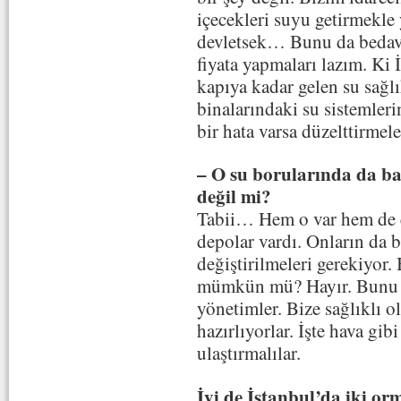
içecekleri suyu getirmekle
devletsek… Bunu da bedava
fiyata yapmaları lazım. Ki
kapıya kadar gelen su sağlı
binalarındaki su sistemlerin
bir hata varsa düzelttirmele
– O su borularında da ba
değil mi?
Tabii… Hem o var hem de e
depolar vardı. Onların da b
değiştirilmeleri gerekiyor
mümkün mü? Hayır. Bunu 
yönetimler. Bize sağlıklı 
hazırlıyorlar. İşte hava gib
ulaştırmalılar.
İyi de İstanbul’da iki or