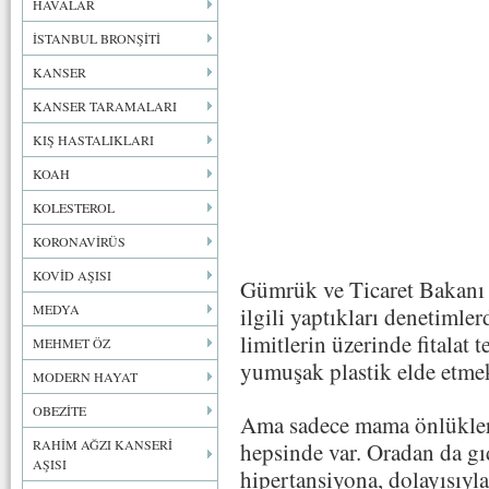
HAVALAR
İSTANBUL BRONŞİTİ
KANSER
KANSER TARAMALARI
KIŞ HASTALIKLARI
KOAH
KOLESTEROL
KORONAVİRÜS
KOVİD AŞISI
Gümrük ve Ticaret Bakanı H
MEDYA
ilgili yaptıkları denetimle
limitlerin üzerinde fitalat t
MEHMET ÖZ
yumuşak plastik elde etme
MODERN HAYAT
OBEZİTE
Ama sadece mama önlükler
RAHİM AĞZI KANSERİ
hepsinde var. Oradan da gı
AŞISI
hipertansiyona, dolayısıyla