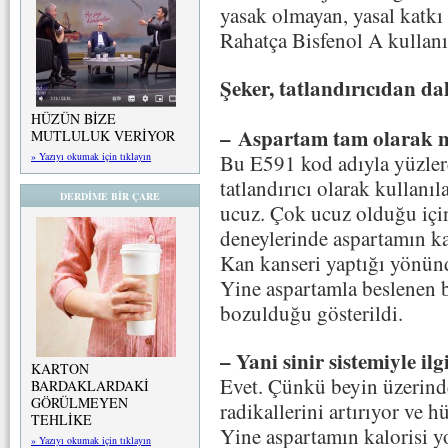
yasak olmayan, yasal katkı
Rahatça Bisfenol A kullanı
Şeker, tatlandırıcıdan da
HÜZÜN BİZE
– Aspartam tam olarak 
MUTLULUK VERİYOR
Bu E591 kod adıyla yüzlerc
» Yazıyı okumak için tıklayın
tatlandırıcı olarak kullanı
DERDİME BİR ÇARE
ucuz. Çok ucuz olduğu için
deneylerinde aspartamın ka
Kan kanseri yaptığı yönünde
Yine aspartamla beslenen 
bozulduğu gösterildi.
– Yani sinir sistemiyle il
KARTON
Evet. Çünkü beyin üzerinde
BARDAKLARDAKİ
GÖRÜLMEYEN
radikallerini artırıyor ve h
TEHLİKE
Yine aspartamın kalorisi y
» Yazıyı okumak için tıklayın