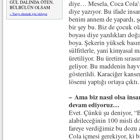
GÜL DALINDA ÖTEN,
diye… Mesela, Coca Cola’n
BÜLBÜLÜN OLSAM
diye yazıyor. Bu ifade ins
» Yazıyı okumak için tıklayın
benim annem de yapardı, şe
bir şey bu. Biz de çocuk o
boyası diye yazdıkları doğa
boya. Şekerin yüksek basın
sülfitlerle, yani kimyasal
üretiliyor. Bu üretim sıra
geliyor. Bu maddenin hayv
gösterildi. Karaciğer kanser
lösemi yaptığı ortaya çıktı.
– Ama biz nasıl olsa insa
devam ediyoruz…
Evet. Çünkü şu deniyor, “
alabileceğinin 100 misli do
fareye verdiğimiz bu dozu 
Cola içmesi gerekiyor, ki 