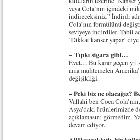
kutuların üzerine ‘Kanser y
veya Cola’nın içindeki mik
indireceksiniz.” İndirdi a
Cola’nın formülünü değiştir
seviyeye indirdiler. Tabii
‘Dikkat kanser yapar’ diye
– Tıpkı sigara gibi…
Evet… Bu karar geçen yıl sa
ama muhtemelen Amerika’nın
değişikliği.
– Peki biz ne olacağız?
Vallahi ben Coca Cola’nın,
Asya’daki ürünlerimizde de
açıklamasını görmedim. Yan
devam ediyor.
ABD yasakladı, biz kulla