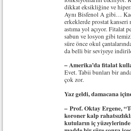
dikkat eksikliğine ve hipe
Aynı Bisfenol A gibi… Kad
erkeklerde prostat kanseri r
astıma yol açıyor. Fitalat 
sabun ve losyon gibi temiz
süre önce okul çantaların
da belli bir seviyeye indir
– Amerika’da fitalat ku
Evet. Tabii bunları bir an
çok zor.
Yaz geldi, damacana için
– Prof. Oktay Ergene, “T
koroner kalp rahatsızlık
kutuların iç yüzeylerinde
madde bir süre sonra içec