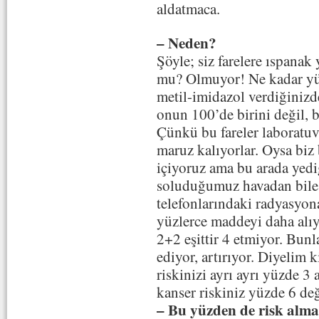
aldatmaca.
– Neden?
Şöyle; siz farelere ıspanak
mu? Olmuyor! Ne kadar yü
metil-imidazol verdiğinizd
onun 100’de birini değil, 
Çünkü bu fareler laboratuv
maruz kalıyorlar. Oysa biz 
içiyoruz ama bu arada yedi
soluduğumuz havadan bile,
telefonlarındaki radyasyon
yüzlerce maddeyi daha alıyo
2+2 eşittir 4 etmiyor. Bunla
ediyor, artırıyor. Diyelim k
riskinizi ayrı ayrı yüzde 3 
kanser riskiniz yüzde 6 değ
– Bu yüzden de risk alm