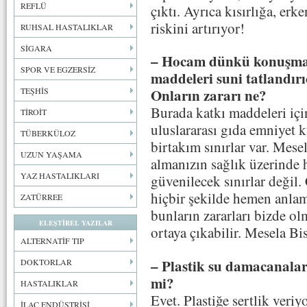
REFLÜ
çıktı. Ayrıca kısırlığa, er
riskini artırıyor!
RUHSAL HASTALIKLAR
SİGARA
– Hocam dünkü konuşmam
SPOR VE EGZERSİZ
maddeleri suni tatlandırı
TEŞHİS
Onların zararı ne?
Burada katkı maddeleri içi
TİROİT
uluslararası gıda emniyet 
TÜBERKÜLOZ
birtakım sınırlar var. Mes
UZUN YAŞAMA
almanızın sağlık üzerinde 
YAZ HASTALIKLARI
güvenilecek sınırlar değil.
hiçbir şekilde hemen anla
ZATÜRREE
bunların zararları bizde ol
ELEŞTİREL YAZILAR
ortaya çıkabilir. Mesela B
ALTERNATİF TIP
– Plastik su damacanalar
DOKTORLAR
mi?
HASTALIKLAR
Evet. Plastiğe sertlik ver
İLAÇ ENDÜSTRİSİ