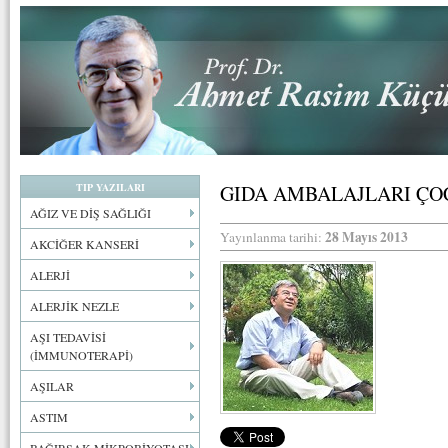
TIP YAZILARI
GIDA AMBALAJLARI ÇO
AĞIZ VE DİŞ SAĞLIĞI
28 Mayıs 2013
Yayınlanma tarihi:
AKCİĞER KANSERİ
ALERJİ
ALERJİK NEZLE
AŞI TEDAVİSİ
(İMMUNOTERAPİ)
AŞILAR
ASTIM