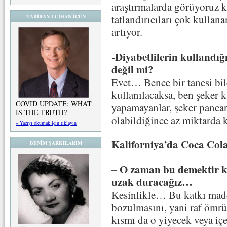
araştırmalarda görüyoruz ki
tatlandırıcıları çok kullana
TABİBAN-I CİHAN İÇÜN
artıyor.
-Diyabetlilerin kullandığ
değil mi?
Evet… Bence bir tanesi bile
kullanılacaksa, ben şeker 
COVID UPDATE: WHAT
yapamayanlar, şeker pancar
IS THE TRUTH?
olabildiğince az miktarda k
» Yazıyı okumak için tıklayın
Kaliforniya’da Coca Col
BENİM ŞARKILARIM
– O zaman bu demektir ki
uzak duracağız…
Kesinlikle… Bu katkı madd
bozulmasını, yani raf ömrü
kısmı da o yiyecek veya içe