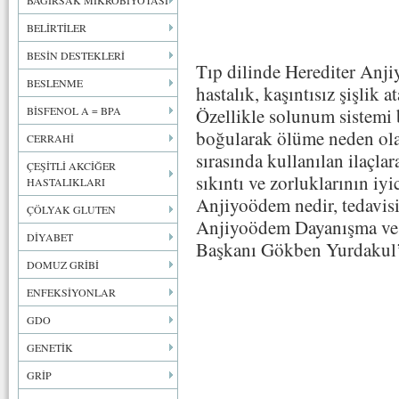
BAĞIRSAK MİKROBİYOTASI
BELİRTİLER
BESİN DESTEKLERİ
Tıp dilinde Herediter Anj
BESLENME
hastalık, kaşıntısız şişlik a
BİSFENOL A = BPA
Özellikle solunum sistemi
boğularak ölüme neden olab
CERRAHİ
sırasında kullanılan ilaçlar
ÇEŞİTLİ AKCİĞER
sıkıntı ve zorluklarının iyi
HASTALIKLARI
Anjiyoödem nedir, tedavis
ÇÖLYAK GLUTEN
Anjiyoödem Dayanışma ve
DİYABET
Başkanı Gökben Yurdakul’u
DOMUZ GRİBİ
ENFEKSİYONLAR
GDO
GENETİK
GRİP