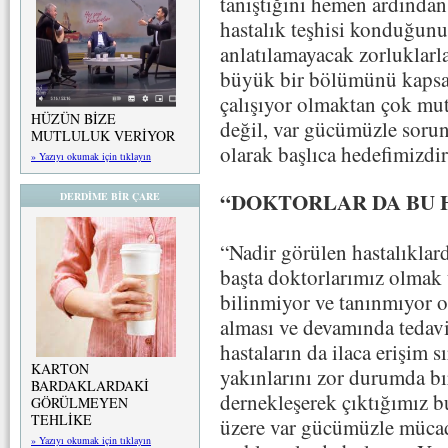
tanıştığını hemen ardından
hastalık teşhisi konduğunu
anlatılamayacak zorluklarl
büyük bir bölümünü kapsa
çalışıyor olmaktan çok mu
HÜZÜN BİZE
değil, var gücümüzle soru
MUTLULUK VERİYOR
olarak başlıca hedefimizdir
» Yazıyı okumak için tıklayın
“DOKTORLAR DA BU 
DERDİME BİR ÇARE
“Nadir görülen hastalıkla
başta doktorlarımız olmak 
bilinmiyor ve tanınmıyor ol
alması ve devamında tedavi
hastaların da ilaca erişim s
KARTON
yakınlarını zor durumda b
BARDAKLARDAKİ
dernekleşerek çıktığımız b
GÖRÜLMEYEN
TEHLİKE
üzere var gücümüzle mücad
» Yazıyı okumak için tıklayın