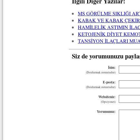
İlgili Diğer Yazılar:
MS GÖRÜLME SIKLIĞI AR
KABAK VE KABAK ÇEKİ
HAMİLELİK ASTIMIN İLAC
KETOJENİK DİYET KEMOT
TANSİYON İLAÇLARI MU
Siz de yorumunuzu payla
İsim:
(Doldurmak zorunludur)
E-posta:
(Doldurmak zorunludur)
Websiteniz:
(Opsiyonel)
Yorumunuz: