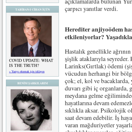
açıklamalarda bulunan Yurd
çarpıcı yanıtlar verdi.
TABİBAN-I CİHAN İÇÜN
Herediter anjiyoödem has
etkileniyorlar? Yaşadıkla
Hastalık genellikle ağrının 
şişlik ataklarıyla seyreder
COVID UPDATE: WHAT
Larinks(Gırtlak) ödemi (şi
IS THE TRUTH?
» Yazıyı okumak için tıklayın
vücudun herhangi bir bölges
çok; el, kol ve bacaklarda,
BENİM ŞARKILARIM
duvarı gibi iç organlarda,
meydana gelme eğiliminded
hayatlarına devam edemezle
sıklıkla aksar. Psikolojik 
saat devam edebilir. İş haya
varan mağduriyetler yaşarla