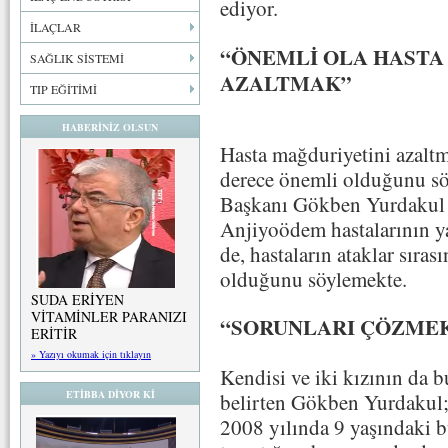
ediyor.
İLAÇLAR
“ÖNEMLİ OLA HASTA
SAĞLIK SİSTEMİ
AZALTMAK”
TIP EĞİTİMİ
HABERİNİZ OLSUN
Hasta mağduriyetini azaltm
derece önemli olduğunu 
Başkanı Gökben Yurdakul 
Anjiyoödem hastalarının y
de, hastaların ataklar sıras
olduğunu söylemekte.
SUDA ERİYEN
VİTAMİNLER PARANIZI
“SORUNLARI ÇÖZMEK
ERİTİR
» Yazıyı okumak için tıklayın
Kendisi ve iki kızının da 
ETİBBA DİYOR Kİ
belirten Gökben Yurdakul;
2008 yılında 9 yaşındaki b