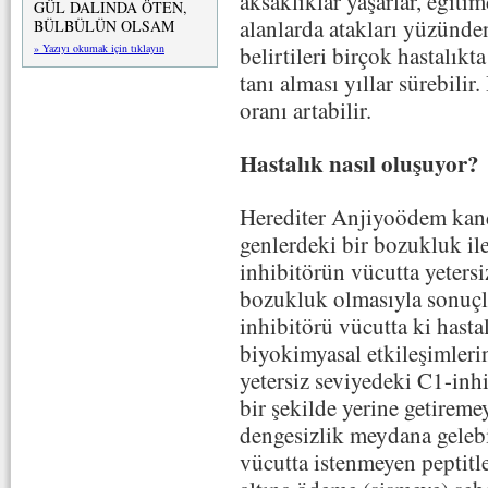
aksaklıklar yaşarlar, eğitim
GÜL DALINDA ÖTEN,
alanlarda atakları yüzünden
BÜLBÜLÜN OLSAM
» Yazıyı okumak için tıklayın
belirtileri birçok hastalık
tanı alması yıllar sürebili
oranı artabilir.
Hastalık nasıl oluşuyor?
Herediter Anjiyoödem kan
genlerdeki bir bozukluk ile
inhibitörün vücutta yeters
bozukluk olmasıyla sonuçl
inhibitörü vücutta ki hast
biyokimyasal etkileşimleri
yetersiz seviyedeki C1-inh
bir şekilde yerine getireme
dengesizlik meydana geleb
vücutta istenmeyen peptitl