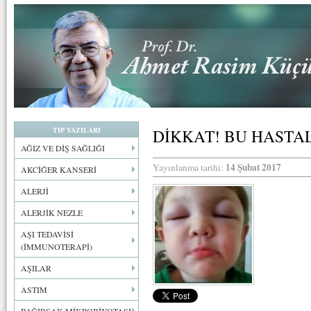
TIP YAZILARI
DİKKAT! BU HAST
AĞIZ VE DİŞ SAĞLIĞI
14 Şubat 2017
Yayınlanma tarihi:
AKCİĞER KANSERİ
ALERJİ
ALERJİK NEZLE
AŞI TEDAVİSİ
(İMMUNOTERAPİ)
AŞILAR
ASTIM