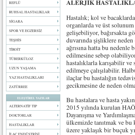
ALERJİK HASTALIKL
REFLÜ
RUHSAL HASTALIKLAR
Hastalık; kol ve bacaklarda
SİGARA
organlarda ve üst solunum 
SPOR VE EGZERSİZ
gelişebiliyor, bağırsakta g
duvarında şişliklere neden 
TEŞHİS
ağrısına hatta bu nedenle b
TİROİT
edilmesine sebep olabiliyor.
TÜBERKÜLOZ
hastalıklarla karışabilir ve
UZUN YAŞAMA
edilmeye çalışılabilir. Halb
ilaçlar bu hastalığın tedavi
YAZ HASTALIKLARI
gecikmesine de neden olma
ZATÜRREE
Bu hastalara ve hasta yakı
ELEŞTİREL YAZILAR
2015 yılında kurulan HA
ALTERNATİF TIP
Dayanışma ve Yardımlaşma D
DOKTORLAR
ülkemizde tanıtmak ve bu k
HASTALIKLAR
üzere yaklaşık bir buçuk yı
İLAÇ ENDÜSTRİSİ