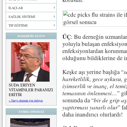
İLAÇLAR
SAĞLIK SİSTEMİ
TIP EĞİTİMİ
ÜÇ
: Bu derneğin uzmanlar
HABERİNİZ OLSUN
yoluyla bulaşan enfeksiyo
enfeksiyonlardan korunmanı
olduğunu bildiklerine de 
Keşke aşı yerine başlığa “
s
hareketlilik, gece uykusu,
iyimserlik ve inanç, el tem
SUDA ERİYEN
VİTAMİNLER PARANIZI
temasının önlenmesi…
” gi
ERİTİR
sonunda da “
bir de grip aş
» Yazıyı okumak için tıklayın
yaptırması yararlı olur
” f
ETİBBA DİYOR Kİ
daha inandırıcı olurlardı!