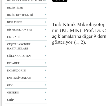
BAĞIRSAK MİKROBİYOTASI
BELİRTİLER
BESİN DESTEKLERİ
BESLENME
Türk Klinik Mikrobiyoloji 
nin (KLİMİK) Prof. Dr. Can
BİSFENOL A = BPA
açıklamalarına diğer 9 dern
CERRAHİ
gösteriyor (1, 2).
ÇEŞİTLİ AKCİĞER
HASTALIKLARI
ÇÖLYAK GLUTEN
DİYABET
DOMUZ GRİBİ
ENFEKSİYONLAR
GDO
GENETİK
GRİP