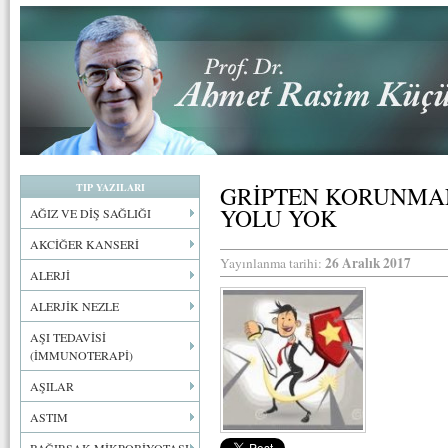
TIP YAZILARI
GRİPTEN KORUNMAN
YOLU YOK
AĞIZ VE DİŞ SAĞLIĞI
AKCİĞER KANSERİ
26 Aralık 2017
Yayınlanma tarihi:
ALERJİ
ALERJİK NEZLE
AŞI TEDAVİSİ
(İMMUNOTERAPİ)
AŞILAR
ASTIM