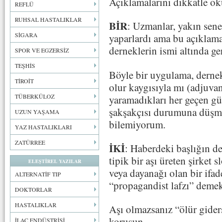
Açıklamalarını dikkatle 
REFLÜ
RUHSAL HASTALIKLAR
BİR
: Uzmanlar, yakın sene
SİGARA
yaparlardı ama bu açıklamal
derneklerin ismi altında ge
SPOR VE EGZERSİZ
TEŞHİS
Böyle bir uygulama, dernek
TİROİT
olur kaygısıyla mı (adjuvan
TÜBERKÜLOZ
yaramadıkları her geçen gün
şakşakçısı durumuna düşmek
UZUN YAŞAMA
bilemiyorum.
YAZ HASTALIKLARI
ZATÜRREE
İKİ
: Haberdeki başlığın 
tipik bir aşı üreten şirket 
ELEŞTİREL YAZILAR
veya dayanağı olan bir ifad
ALTERNATİF TIP
“propagandist lafzı” demek
DOKTORLAR
HASTALIKLAR
Aşı olmazsanız “ölür giders
korusun.
İLAÇ ENDÜSTRİSİ