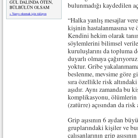
GÜL DALINDA ÖTEN,
bulunmadığı kaydedilen aç
BÜLBÜLÜN OLSAM
» Yazıyı okumak için tıklayın
“Halka yanlış mesajlar ver
kişinin hastalanmasına ve 
Kendini hekim olarak tanı
söylemlerini bilimsel veri
kuruluşlarını da topluma 
duyarlı olmaya çağırıyoruz
yoktur. Gribe yakalanmamak 
beslenme, mevsime göre giy
sıra özellikle risk altındak
aşıdır. Aynı zamanda bu kiş
komplikasyonu, ölümlerin
(zatürre) açısından da risk 
Grip aşısının 6 aydan büyü
gruplarındaki kişiler ve bun
çalışanlarının grip aşısını