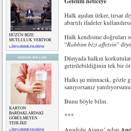
Gelelim neticeye
Halk aşıdan ürker, tırsar d
abartılı ifadeler kullanılı
HÜZÜN BİZE
Halk kendisine doğruları sö
MUTLULUK VERİYOR
“
Rabbim bizi affetsin
” diye
» Yazıyı okumak için tıklayın
Dünyada halkın korkutulara
DERDİME BİR ÇARE
getirilebildiğinin tek bir ö
Halkı şu minnacık, gözle g
sanıyorsanız yanılıyorsunu
Bunu böyle bilin.
KARTON
BARDAKLARDAKİ
***
GÖRÜLMEYEN
TEHLİKE
And
Anadolu Ajansı’ ndan
» Yazıyı okumak için tıklayın