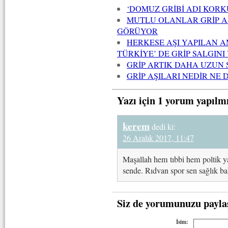
‘DOMUZ GRİBİ ADI KOR
MUTLU OLANLAR GRİP A
GÖRÜYOR
HERKESE AŞI YAPILAN A
TÜRKİYE’ DE GRİP SALGINI
GRİP ARTIK DAHA UZUN
GRİP AŞILARI NEDİR NE 
Yazı için 1 yorum yapılm
kerem
dedi ki:
26 Aralık 2017, 11:47
Maşallah hem tıbbi hem poltik y
sende. Rıdvan spor sen sağlık bak
Siz de yorumunuzu payla
İsim: