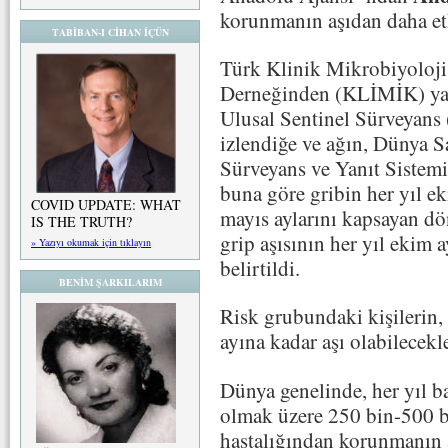
korunmanın aşıdan daha etki
TABİBAN-I CİHAN İÇÜN
Türk Klinik Mikrobiyoloji 
Derneğinden (KLİMİK) yapı
Ulusal Sentinel Sürveyans (
izlendiğe ve ağın, Dünya 
Sürveyans ve Yanıt Sistemi
buna göre gribin her yıl ek
COVID UPDATE: WHAT
mayıs aylarını kapsayan d
IS THE TRUTH?
grip aşısının her yıl ekim 
» Yazıyı okumak için tıklayın
belirtildi.
BENİM ŞARKILARIM
Risk grubundaki kişilerin,
ayına kadar aşı olabilecekl
Dünya genelinde, her yıl ba
olmak üzere 250 bin-500 b
hastalığından korunmanın a