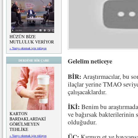
HÜZÜN BİZE
MUTLULUK VERİYOR
» Yazıyı okumak için tıklayın
Gelelim neticeye
DERDİME BİR ÇARE
BİR:
Araştırmacılar, bu so
ilaçlar yerine TMAO seviye
çalışacaklardır.
İKİ:
Benim bu araştırmada
ve bağırsak bakterilerinin 
KARTON
BARDAKLARDAKİ
olduğudur.
GÖRÜLMEYEN
TEHLİKE
ÜÇ:
Kırmızı et ve hayvansal
» Yazıyı okumak için tıklayın