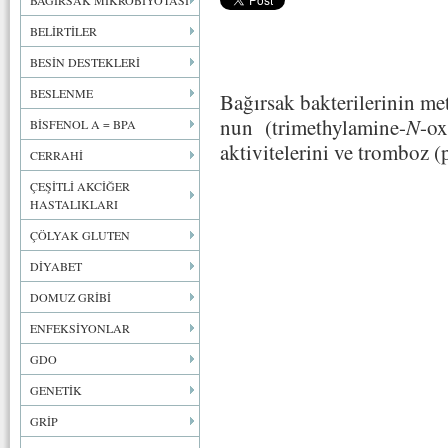
BAĞIRSAK MİKROBİYOTASI
BELİRTİLER
BESİN DESTEKLERİ
BESLENME
Bağırsak bakterilerinin m
nun (trimethylamine-
N
-ox
BİSFENOL A = BPA
aktivitelerini ve tromboz (pı
CERRAHİ
ÇEŞİTLİ AKCİĞER
HASTALIKLARI
ÇÖLYAK GLUTEN
DİYABET
DOMUZ GRİBİ
ENFEKSİYONLAR
GDO
GENETİK
GRİP