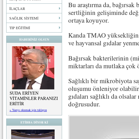
Bu araştırma da, bağırsak 
İLAÇLAR
sertliğinin gelişiminde de
SAĞLIK SİSTEMİ
ortaya koyuyor.
TIP EĞİTİMİ
Kanda TMAO yüksekliğinin 
HABERİNİZ OLSUN
ve hayvansal gıdalar yenme
Bağırsak bakterilerinin (
miktarları da mutlaka çok 
Sağlıklı bir mikrobiyota 
oluşumu önleniyor olabilir
SUDA ERİYEN
gıdaları sağlıklı da olsal
VİTAMİNLER PARANIZI
doğrusudur.
ERİTİR
» Yazıyı okumak için tıklayın
ETİBBA DİYOR Kİ