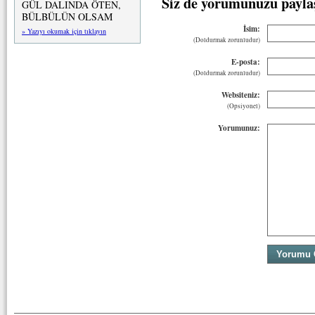
Siz de yorumunuzu payla
GÜL DALINDA ÖTEN,
BÜLBÜLÜN OLSAM
İsim:
» Yazıyı okumak için tıklayın
(Doldurmak zorunludur)
E-posta:
(Doldurmak zorunludur)
Websiteniz:
(Opsiyonel)
Yorumunuz: