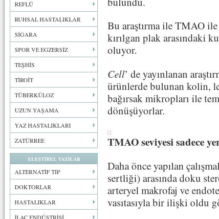
bulundu.
REFLÜ
RUHSAL HASTALIKLAR
Bu araştırma ile TMAO ile 
SİGARA
kırılgan plak arasındaki ku
oluyor.
SPOR VE EGZERSİZ
TEŞHİS
Cell
’ de yayınlanan araştı
TİROİT
ürünlerde bulunan kolin, le
TÜBERKÜLOZ
bağırsak mikropları ile te
dönüşüyorlar.
UZUN YAŞAMA
YAZ HASTALIKLARI
TMAO seviyesi sadece yen
ZATÜRREE
ELEŞTİREL YAZILAR
Daha önce yapılan çalışma
ALTERNATİF TIP
sertliği) arasında doku ste
DOKTORLAR
arteryel makrofaj ve endot
vasıtasıyla bir ilişki oldu g
HASTALIKLAR
İLAÇ ENDÜSTRİSİ