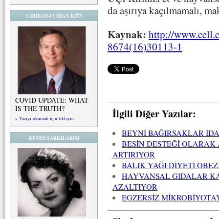
da aşırıya kaçılmamalı, ma
TABİBAN-I CİHAN İÇÜN
Kaynak:
http://www.cell.
8674(16)30113-1
COVID UPDATE: WHAT
IS THE TRUTH?
İlgili Diğer Yazılar:
» Yazıyı okumak için tıklayın
BEYNİ BAĞIRSAKLAR İD
BENİM ŞARKILARIM
BESİN DESTEĞİ OLARAK 
ARTIRIYOR
BALIK YAĞI DİYETİ OBE
HAYVANSAL GIDALAR KA
AZALTIYOR
EGZERSİZ MİKROBİYOTAY