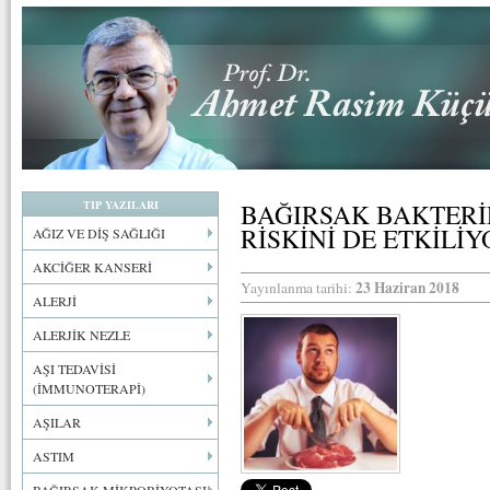
TIP YAZILARI
BAĞIRSAK BAKTERİL
RİSKİNİ DE ETKİLİY
AĞIZ VE DİŞ SAĞLIĞI
AKCİĞER KANSERİ
23 Haziran 2018
Yayınlanma tarihi:
ALERJİ
ALERJİK NEZLE
AŞI TEDAVİSİ
(İMMUNOTERAPİ)
AŞILAR
ASTIM