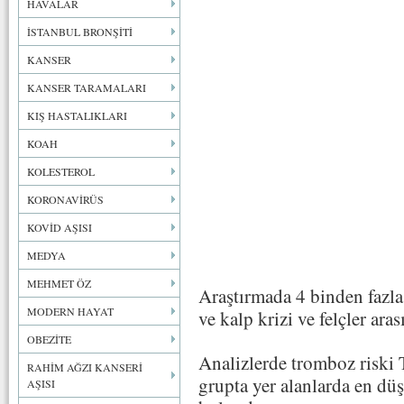
HAVALAR
İSTANBUL BRONŞİTİ
KANSER
KANSER TARAMALARI
KIŞ HASTALIKLARI
KOAH
KOLESTEROL
KORONAVİRÜS
KOVİD AŞISI
MEDYA
MEHMET ÖZ
Araştırmada 4 binden fazl
MODERN HAYAT
ve kalp krizi ve felçler aras
OBEZİTE
Analizlerde tromboz riski
RAHİM AĞZI KANSERİ
grupta yer alanlarda en düş
AŞISI