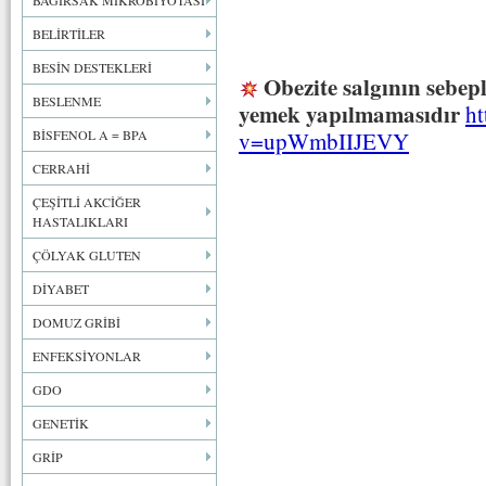
BAĞIRSAK MİKROBİYOTASI
BELİRTİLER
BESİN DESTEKLERİ
Obezite salgının sebepl
BESLENME
yemek yapılmamasıdır
ht
BİSFENOL A = BPA
v=upWmbIIJEVY
CERRAHİ
ÇEŞİTLİ AKCİĞER
HASTALIKLARI
ÇÖLYAK GLUTEN
DİYABET
DOMUZ GRİBİ
ENFEKSİYONLAR
GDO
GENETİK
GRİP