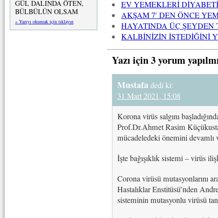
GÜL DALINDA ÖTEN,
EV YEMEKLERİ DİYABET
BÜLBÜLÜN OLSAM
AKŞAM 7′ DEN ÖNCE YE
» Yazıyı okumak için tıklayın
HAYATINDA ÜÇ ŞEYDEN 
KALBİNİZİN İSTEDİĞİNİ Y
Yazı için 3 yorum yapılm
Mustafa
dedi ki:
31 Mart 2021, 15:08
Korona virüs salgını başladığın
Prof.Dr.Ahmet Rasim Küçükusta g
mücadeledeki önemini devamlı v
İşte bağışıklık sistemi – virüs iliş
Corona virüsü mutasyonlarını ar
Hastalıklar Enstitüsü’nden Andre
sisteminin mutasyonlu virüsü tanı