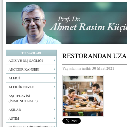
TIP YAZILARI
RESTORANDAN UZA
AĞIZ VE DİŞ SAĞLIĞI
30 Mart 2021
Yayınlanma tarihi:
AKCİĞER KANSERİ
ALERJİ
ALERJİK NEZLE
AŞI TEDAVİSİ
(İMMUNOTERAPİ)
AŞILAR
ASTIM