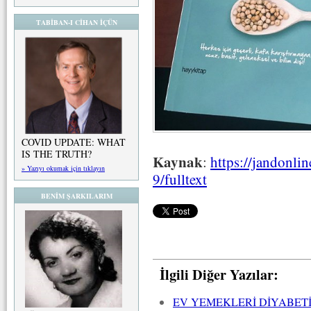
TABİBAN-I CİHAN İÇÜN
COVID UPDATE: WHAT
IS THE TRUTH?
Kaynak
:
https://jandonli
» Yazıyı okumak için tıklayın
9/fulltext
BENİM ŞARKILARIM
İlgili Diğer Yazılar:
EV YEMEKLERİ DİYABET