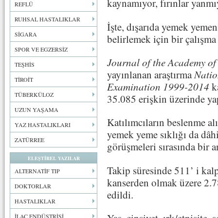
kaynamıyor, fırınlar yanmı
REFLÜ
RUHSAL HASTALIKLAR
İşte, dışarıda yemek yemen
SİGARA
belirlemek için bir çalışma 
SPOR VE EGZERSİZ
Journal of the Academy of 
TEŞHİS
yayınlanan araştırma
Natio
TİROİT
Examination 1999-2014
k
TÜBERKÜLOZ
35.085 erişkin üzerinde y
UZUN YAŞAMA
Katılımcıların beslenme alı
YAZ HASTALIKLARI
yemek yeme sıklığı da dâh
ZATÜRREE
görüşmeleri sırasında bir an
ELEŞTİREL YAZILAR
Takip süresinde 511’ i kal
ALTERNATİF TIP
kanserden olmak üzere 2.78
DOKTORLAR
edildi.
HASTALIKLAR
İLAÇ ENDÜSTRİSİ