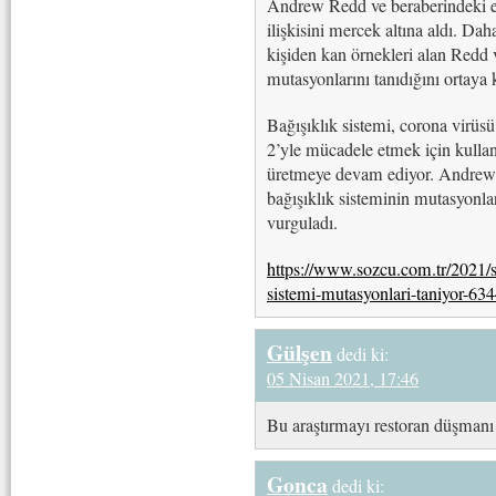
Andrew Redd ve beraberindeki ek
ilişkisini mercek altına aldı. Da
kişiden kan örnekleri alan Redd v
mutasyonlarını tanıdığını ortaya
Bağışıklık sistemi, corona virüs
2’yle mücadele etmek için kullan
üretmeye devam ediyor. Andrew R
bağışıklık sisteminin mutasyonlar
vurguladı.
https://www.sozcu.com.tr/2021/sa
sistemi-mutasyonlari-taniyor-63
Gülşen
dedi ki:
05 Nisan 2021, 17:46
Bu araştırmayı restoran düşmanı
Gonca
dedi ki: