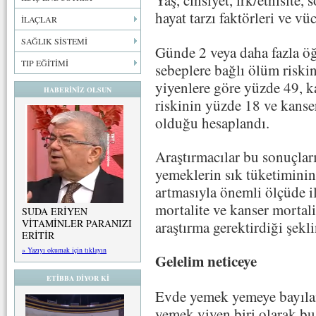
Yaş, cinsiyet, ırk/etnisite
hayat tarzı faktörleri ve vü
İLAÇLAR
SAĞLIK SİSTEMİ
Günde 2 veya daha fazla ö
TIP EĞİTİMİ
sebeplere bağlı ölüm riski
yiyenlere göre yüzde 49, 
HABERİNİZ OLSUN
riskinin yüzde 18 ve kanse
olduğu hesaplandı.
Araştırmacılar bu sonuçlar
yemeklerin sık tüketiminin
artmasıyla önemli ölçüde i
mortalite ve kanser mortal
SUDA ERİYEN
VİTAMİNLER PARANIZI
araştırma gerektirdiği şekl
ERİTİR
» Yazıyı okumak için tıklayın
Gelelim neticeye
ETİBBA DİYOR Kİ
Evde yemek yemeye bayılan,
yemek yiyen biri olarak bu 