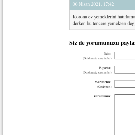
06 Nisan 2021, 17:42
Korona ev yemeklerini hatırlama
derken bu tencere yemekleri deği
Siz de yorumunuzu payla
İsim:
(Doldurmak zorunludur)
E-posta:
(Doldurmak zorunludur)
Websiteniz:
(Opsiyonel)
Yorumunuz: