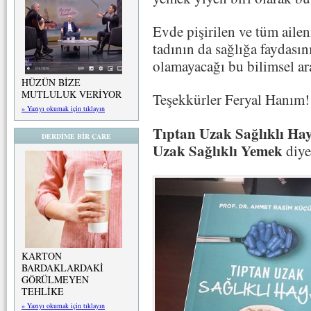
Evde pişirilen ve tüm aile
tadının da sağlığa faydasın
olamayacağı bu bilimsel ara
HÜZÜN BİZE
MUTLULUK VERİYOR
Teşekkürler Feryal Hanım!
» Yazıyı okumak için tıklayın
Tıptan Uzak Sağlıklı Ha
DERDİME BİR ÇARE
Uzak Sağlıklı Yemek
diye
KARTON
BARDAKLARDAKİ
GÖRÜLMEYEN
TEHLİKE
» Yazıyı okumak için tıklayın