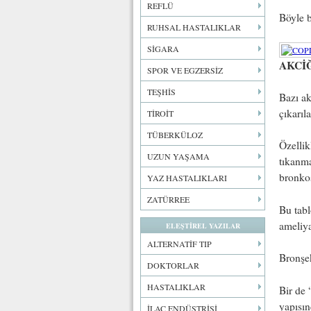
REFLÜ
Böyle b
RUHSAL HASTALIKLAR
SİGARA
AKCİ
SPOR VE EGZERSİZ
TEŞHİS
Bazı ak
çıkarı
TİROİT
TÜBERKÜLOZ
Özellik
UZUN YAŞAMA
tıkanma
bronkos
YAZ HASTALIKLARI
ZATÜRREE
Bu tabl
ameliya
ELEŞTİREL YAZILAR
ALTERNATİF TIP
Bronşek
DOKTORLAR
HASTALIKLAR
Bir de 
yapısın
İLAÇ ENDÜSTRİSİ