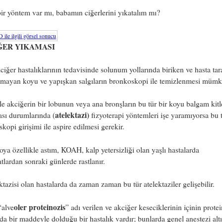
ir yöntem var mı, babamın ciğerlerini yıkatalım mı?
ĞER YIKAMASI
ciğer hastalıklarının
tedavisinde solunum yollarında biriken ve hasta ta
lamayan koyu ve yapışkan salgıların bronkoskopi ile temizlenmesi müm
le akciğerin bir lobunun veya ana bronşların bu tür bir koyu balgam kitle
atelektazi)
sı durumlarında (
fizyoterapi yöntemleri işe yaramıyorsa bu 
kopi girişimi ile aspire edilmesi gerekir.
oya özellikle astım, KOAH, kalp yetersizliği olan yaşlı hastalarda
tlardan sonraki günlerde rastlanır.
tazisi olan hastalarda da zaman zaman bu tür atelektaziler gelişebilir.
oler proteinozis
“alve
” adı verilen ve akciğer keseciklerinin içinin prote
da bir maddeyle dolduğu bir hastalık vardır; bunlarda genel anestezi alt