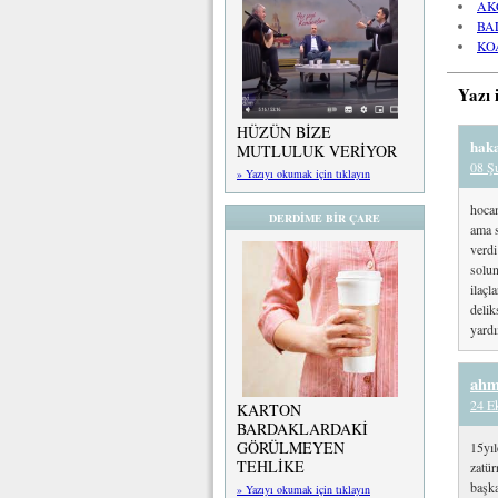
AK
BA
KO
Yazı 
HÜZÜN BİZE
hak
MUTLULUK VERİYOR
08 Ş
» Yazıyı okumak için tıklayın
hocam
DERDİME BİR ÇARE
ama s
verdi
solun
ilaçl
deli
yardı
ahm
24 E
KARTON
BARDAKLARDAKİ
GÖRÜLMEYEN
15yıl
TEHLİKE
zatür
başka
» Yazıyı okumak için tıklayın