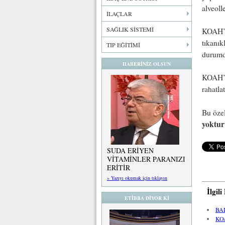
alveoll
İLAÇLAR
SAĞLIK SİSTEMİ
KOAH’ d
tıkanık
TIP EĞİTİMİ
durumd
HABERİNİZ OLSUN
KOAH’ l
rahatla
Bu öze
yoktur;
SUDA ERİYEN
VİTAMİNLER PARANIZI
ERİTİR
» Yazıyı okumak için tıklayın
İlgil
ETİBBA DİYOR Kİ
BA
KO