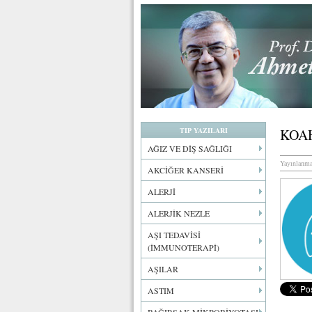
TIP YAZILARI
KOAH
AĞIZ VE DİŞ SAĞLIĞI
Yayınlanma
AKCİĞER KANSERİ
ALERJİ
ALERJİK NEZLE
AŞI TEDAVİSİ
(İMMUNOTERAPİ)
AŞILAR
ASTIM