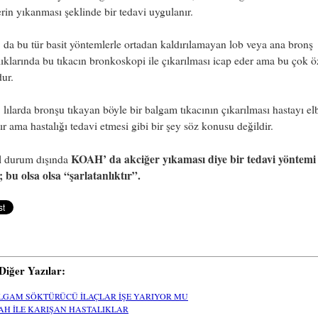
erin yıkanması şeklinde bir tedavi uygulanır.
a bu tür basit yöntemlerle ortadan kaldırılamayan lob veya ana bronş
lıklarında bu tıkacın bronkoskopi ile çıkarılması icap eder ama bu çok öz
ur.
ılarda bronşu tıkayan böyle bir balgam tıkacının çıkarılması hastayı elb
tır ama hastalığı tedavi etmesi gibi bir şey söz konusu değildir.
KOAH’ da akciğer yıkaması diye bir tedavi yöntemi
l durum dışında
 bu olsa olsa “şarlatanlıktır”.
i Diğer Yazılar:
LGAM SÖKTÜRÜCÜ İLAÇLAR İŞE YARIYOR MU
AH İLE KARIŞAN HASTALIKLAR