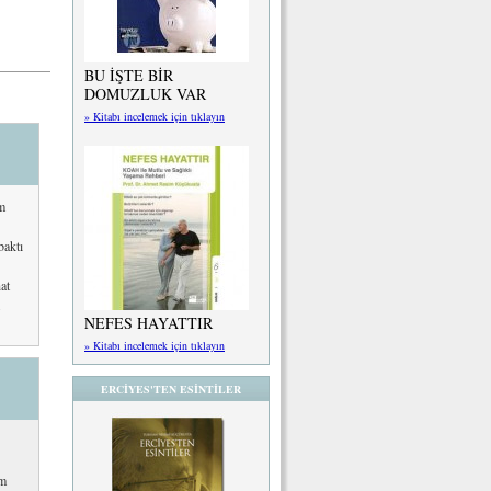
BU İŞTE BİR
DOMUZLUK VAR
» Kitabı incelemek için tıklayın
im
baktı
at
NEFES HAYATTIR
» Kitabı incelemek için tıklayın
ERCİYES'TEN ESİNTİLER
am