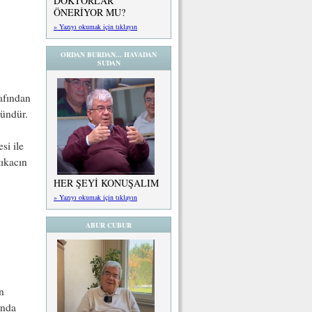
DOKTORLAR
ÖNERİYOR MU?
» Yazıyı okumak için tıklayın
ORDAN BURDAN... HAVADAN
SUDAN
rafından
kündür.
si ile
tıkacın
HER ŞEYİ KONUŞALIM
» Yazıyı okumak için tıklayın
ABUR CUBUR
in
ında