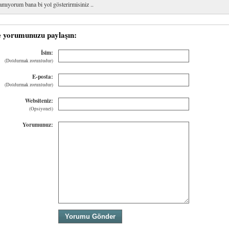
amıyorum bana bi yol gösterirmisiniz ..
e yorumunuzu paylaşın:
İsim:
(Doldurmak zorunludur)
E-posta:
(Doldurmak zorunludur)
Websiteniz:
(Opsiyonel)
Yorumunuz: