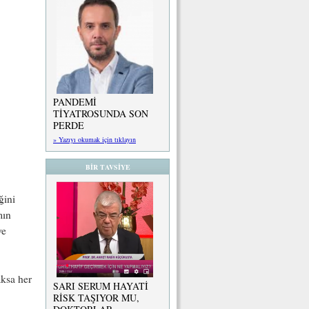
PANDEMİ
TİYATROSUNDA SON
PERDE
» Yazıyı okumak için tıklayın
BİR TAVSİYE
ğini
mın
ve
aksa her
SARI SERUM HAYATİ
RİSK TAŞIYOR MU,