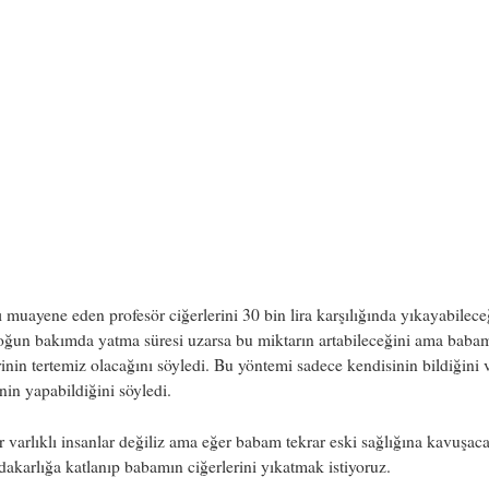
muayene eden profesör ciğerlerini 30 bin lira karşılığında yıkayabilece
oğun bakımda yatma süresi uzarsa bu miktarın artabileceğini ama baba
rinin tertemiz olacağını söyledi. Bu yöntemi sadece kendisinin bildiğini 
nin yapabildiğini söyledi.
 varlıklı insanlar değiliz ama eğer babam tekrar eski sağlığına kavuşac
edakarlığa katlanıp babamın ciğerlerini yıkatmak istiyoruz.