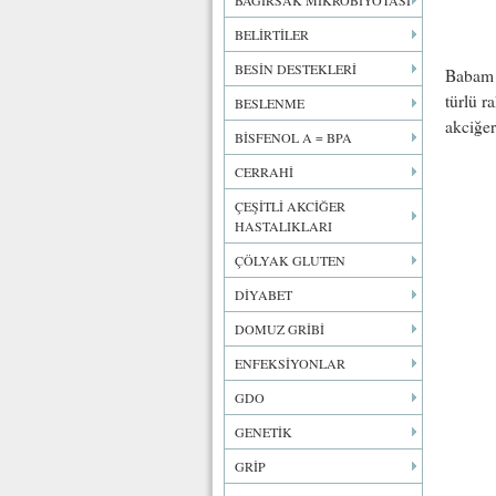
BAĞIRSAK MİKROBİYOTASI
BELİRTİLER
BESİN DESTEKLERİ
Babam 5
türlü r
BESLENME
akciğer
BİSFENOL A = BPA
CERRAHİ
ÇEŞİTLİ AKCİĞER
HASTALIKLARI
ÇÖLYAK GLUTEN
DİYABET
DOMUZ GRİBİ
ENFEKSİYONLAR
GDO
GENETİK
GRİP