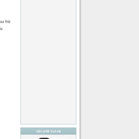
ma bir
de
MİSAFİR YAZAR