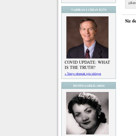
çıkar
TABİBAN-I CİHAN İÇÜN
Siz d
COVID UPDATE: WHAT
IS THE TRUTH?
» Yazıyı okumak için tıklayın
BENİM ŞARKILARIM