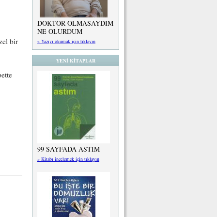
DOKTOR OLMASAYDIM
NE OLURDUM
el bir
» Yazıyı okumak için tıklayın
YENİ KİTAPLAR
ette
99 SAYFADA ASTIM
» Kitabı incelemek için tıklayın