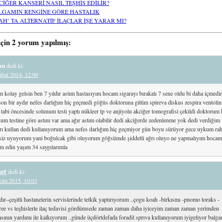
CİĞER KANSERİ NASIL TEŞHİS EDİLİR?
LGAMIN RENGİNE GÖRE HASTALIK
AH’ TA ALTERNATİF İLAÇLAR İŞE YARAR MI?
için 2 yorum yapılmış:
an
dedi ki:
ubat 2014, 12:00
 kolay gelsin ben 7 yıldır astım hastasıyım hocam sigarayı bırakalı 7 sene oldu bi daha içmed
on bir aydır nefes darlığım hiç geçmedi göğüs doktoruna gittim spireva diskus zespira ventolin
 tabi öncesinde solunum testi yaptı nükleer tp ve anjiyolu akciğer tomografisi çekildi doktorum 
um testine göre astım var ama ağır astım olabilir dedi akciğerde zedenlenme yok dedi verdiğim
arı kullan dedi kullanıyorum ama nefes darlığım hiç geçmiyor gün boyu sürüyor gece uykum rah
ksiz uyuyorum yani boğulcak gibi oluyorum göğsümde şiddetli ağrı oluyo ne yapmalıyım hocam
m edin yaşım 34 saygılarımla
et
dedi ki:
kim 2015, 10:03
dır–çeşitli hastanelerin servislerinde tetkik yaptırıyorum ..çogu koah -birkısmı -pnomo toraks -
ree vs teşhislerle ilaç tedavisi gördümsede zaman zaman daha iyiceyim zaman zaman yerimden
sının yardımı ile kalkıyorum ..günde üçdörtdefada foradil sprıva kullanıyorum iyigeliyor balg