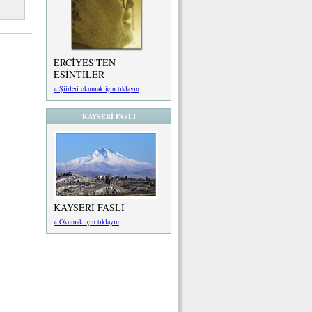
ERCİYES'TEN
ESİNTİLER
» Şiirleri okumak için tıklayın
KAYSERİ FASLI
KAYSERİ FASLI
» Okumak için tıklayın