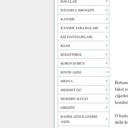
HAVALAR
İSTANBUL BRONŞİTİ
KANSER
KANSER TARAMALARI
KIŞ HASTALIKLARI
KOAH
KOLESTEROL
KORONAVİRÜS
KOVİD AŞISI
MEDYA
Babamı 
fakat y
MEHMET ÖZ
ciğerle
MODERN HAYAT
kendisi
OBEZİTE
O kadar
RAHİM AĞZI KANSERİ
türlü f
AŞISI