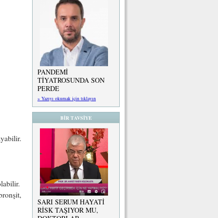
PANDEMİ
TİYATROSUNDA SON
PERDE
» Yazıyı okumak için tıklayın
BİR TAVSİYE
yabilir.
abilir.
ronşit,
SARI SERUM HAYATİ
RİSK TAŞIYOR MU,