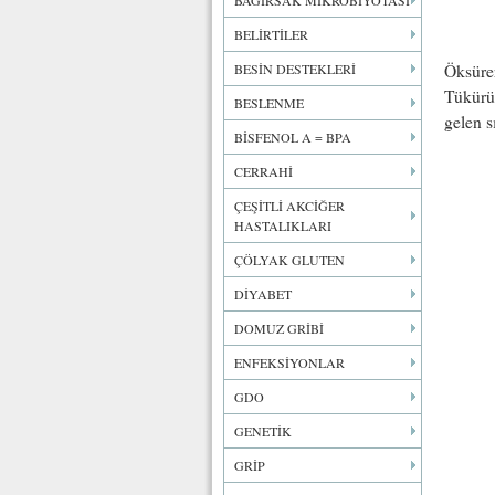
BAĞIRSAK MİKROBİYOTASI
BELİRTİLER
BESİN DESTEKLERİ
Öksürer
Tükürük
BESLENME
gelen s
BİSFENOL A = BPA
CERRAHİ
ÇEŞİTLİ AKCİĞER
HASTALIKLARI
ÇÖLYAK GLUTEN
DİYABET
DOMUZ GRİBİ
ENFEKSİYONLAR
GDO
GENETİK
GRİP