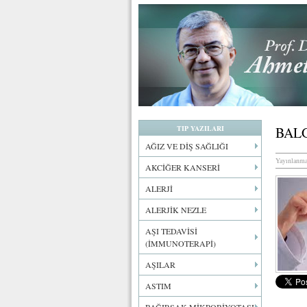
TIP YAZILARI
BAL
AĞIZ VE DİŞ SAĞLIĞI
Yayınlanma
AKCİĞER KANSERİ
ALERJİ
ALERJİK NEZLE
AŞI TEDAVİSİ
(İMMUNOTERAPİ)
AŞILAR
ASTIM