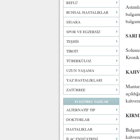
REFLÜ
Astımlı
RUHSAL HASTALIKLAR
balgamd
balgaml
SİGARA
SPOR VE EGZERSİZ
SARI
TEŞHİS
Solunum
TİROİT
Kronik 
TÜBERKÜLOZ
UZUN YAŞAMA
KAHV
YAZ HASTALIKLARI
Mantarl
ZATÜRREE
açıldığ
kahver
ELEŞTİREL YAZILAR
ALTERNATİF TIP
KIRM
DOKTORLAR
Balgama
HASTALIKLAR
kahvere
İLAÇ ENDÜSTRİSİ