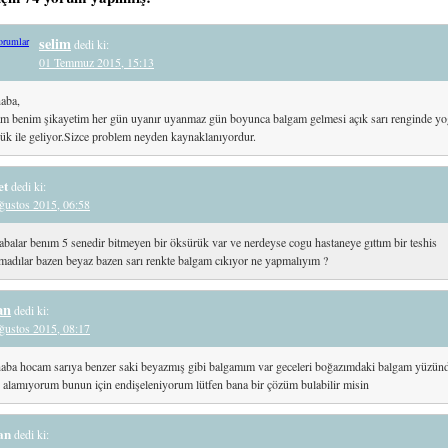
selim
orumlar
dedi ki:
01 Temmuz 2015, 15:13
aba,
m benim şikayetim her gün uyanır uyanmaz gün boyunca balgam gelmesi açık sarı renginde y
ük ile geliyor.Sizce problem neyden kaynaklanıyordur.
et
dedi ki:
ğustos 2015, 06:58
balar benım 5 senedir bitmeyen bir öksürük var ve nerdeyse cogu hastaneye gıttım bir teshis
adılar bazen beyaz bazen sarı renkte balgam cıkıyor ne yapmalıyım ?
an
dedi ki:
ğustos 2015, 08:17
aba hocam sarıya benzer saki beyazmış gibi balgamım var geceleri boğazımdaki balgam yüzün
 alamıyorum bunun için endişeleniyorum lütfen bana bir çözüm bulabilir misin
an
dedi ki: