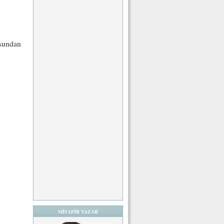
usundan
MİSAFİR YAZAR