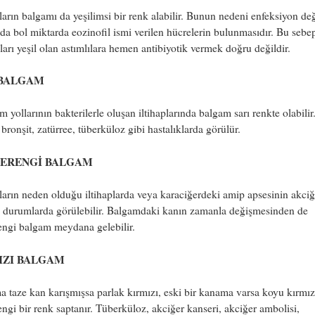
ların balgamı da yeşilimsi bir renk alabilir. Bunun nedeni enfeksiyon değ
a bol miktarda eozinofil ismi verilen hücrelerin bulunmasıdır. Bu sebep
arı yeşil olan astımlılara hemen antibiyotik vermek doğru değildir.
 BALGAM
 yollarının bakterilerle oluşan iltihaplarında balgam sarı renkte olabilir
bronşit, zatürree, tüberküloz gibi hastalıklarda görülür.
ERENGİ BALGAM
arın neden olduğu iltihaplarda veya karaciğerdeki amip apsesinin akciğ
ı durumlarda görülebilir. Balgamdaki kanın zamanla değişmesinden de
engi balgam meydana gelebilir.
IZI BALGAM
 taze kan karışmışsa parlak kırmızı, eski bir kanama varsa koyu kırmız
ngi bir renk saptanır. Tüberküloz, akciğer kanseri, akciğer ambolisi,