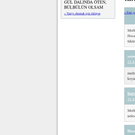
GÜL DALINDA ÖTEN,
BÜLBÜLÜN OLSAM
« Eski y
» Yazıyı okumak için tıklayın
Merh
Hoca
tükür
sam
15 A
merha
koyam
bar
24 A
Merh
nefes
Has