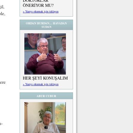
DOKTORLAR
ÖNERİYOR MU?
il,
» Yazıyı okumak için tıklayın
le,
ORDAN BURDAN... HAVADAN
SUDAN
.
HER ŞEYİ KONUŞALIM
ere
» Yazıyı okumak için tıklayın
ABUR CUBUR
ı-