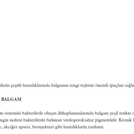
lerin çeşitli hastalıklarında balgamın rengi teşhiste önemli ipuçları sağla
L BALGAM
 sistemini bakterilerle oluşan iltihaplanmalarında balgam yeşil renkte ol
engin nedeni bakterilerde bulunan verdoperoksidaz pigmentidir. Kronik b
e, akciğer apsesi, bronşektazi gibi hastalıklarda rastlanır.