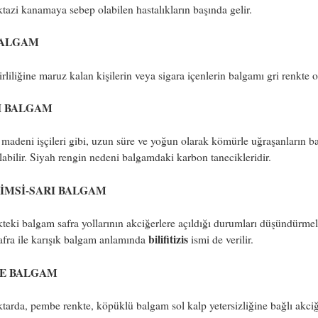
tazi kanamaya sebep olabilen hastalıkların başında gelir.
BALGAM
rliliğine maruz kalan kişilerin veya sigara içenlerin balgamı gri renkte ol
H BALGAM
adeni işçileri gibi, uzun süre ve yoğun olarak kömürle uğraşanların b
labilir. Siyah rengin nedeni balgamdaki karbon tanecikleridir.
LİMSİ-SARI BALGAM
teki balgam safra yollarının akciğerlere açıldığı durumları düşündürmeli
bilifitizis
fra ile karışık balgam anlamında
ismi de verilir.
E BALGAM
tarda, pembe renkte, köpüklü balgam sol kalp yetersizliğine bağlı akci