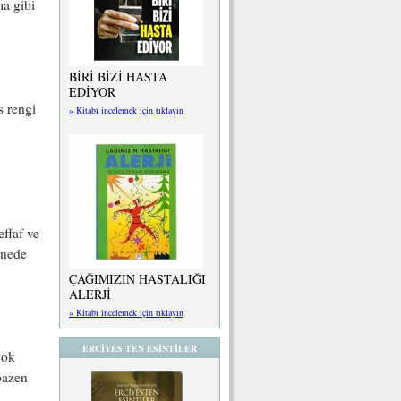
ma gibi
BİRİ BİZİ HASTA
EDİYOR
s rengi
» Kitabı incelemek için tıklayın
effaf ve
anede
ÇAĞIMIZIN HASTALIĞI
ALERJİ
» Kitabı incelemek için tıklayın
ERCİYES'TEN ESİNTİLER
çok
bazen