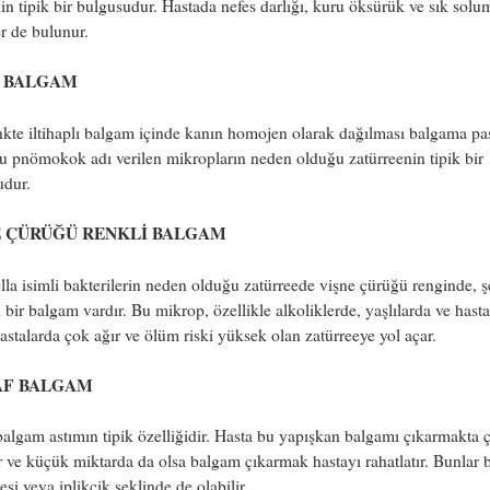
n tipik bir bulgusudur. Hastada nefes darlığı, kuru öksürük ve sık solu
ler de bulunur.
I BALGAM
nkte iltihaplı balgam içinde kanın homojen olarak dağılması balgama pa
Bu pnömokok adı verilen mikropların neden olduğu zatürreenin tipik bir
udur.
E ÇÜRÜĞÜ RENKLİ BALGAM
lla isimli bakterilerin neden olduğu zatürreede vişne çürüğü renginde, ş
 bir balgam vardır. Bu mikrop, özellikle alkoliklerde, yaşlılarda ve hast
astalarda çok ağır ve ölüm riski yüksek olan zatürreeye yol açar.
AF BALGAM
balgam astımın tipik özelliğidir. Hasta bu yapışkan balgamı çıkarmakta 
r ve küçük miktarda da olsa balgam çıkarmak hastayı rahatlatır. Bunlar 
nesi veya iplikçik şeklinde de olabilir.