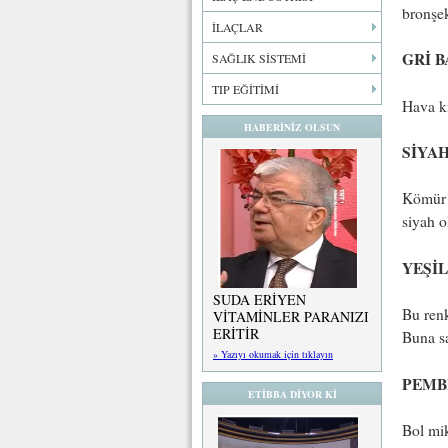
bronşek
İLAÇLAR
GRİ 
SAĞLIK SİSTEMİ
TIP EĞİTİMİ
Hava ki
HABERİNİZ OLSUN
SİYA
Kömür m
siyah o
YEŞİ
SUDA ERİYEN
Bu renk
VİTAMİNLER PARANIZI
ERİTİR
Buna sa
» Yazıyı okumak için tıklayın
PEMB
ETİBBA DİYOR Kİ
Bol mik