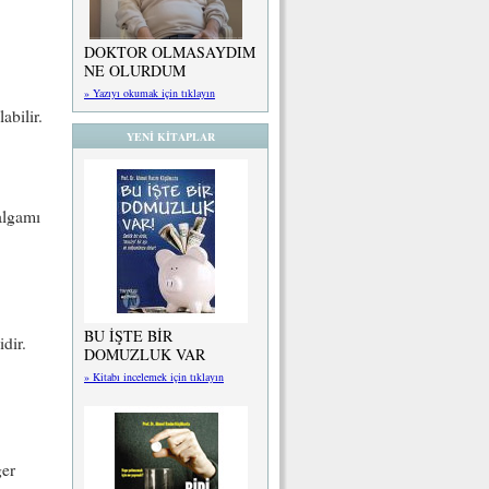
DOKTOR OLMASAYDIM
NE OLURDUM
» Yazıyı okumak için tıklayın
abilir.
YENİ KİTAPLAR
algamı
BU İŞTE BİR
dir.
DOMUZLUK VAR
» Kitabı incelemek için tıklayın
ğer