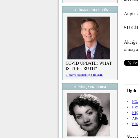
TABİBAN-I CİHAN İÇÜN
Atipik 
SU G
Akciğer
olmayan
COVID UPDATE: WHAT
IS THE TRUTH?
» Yazıyı okumak için tıklayın
BENİM ŞARKILARIM
İlgil
KO
BR
KI
AK
BR
Yazı 