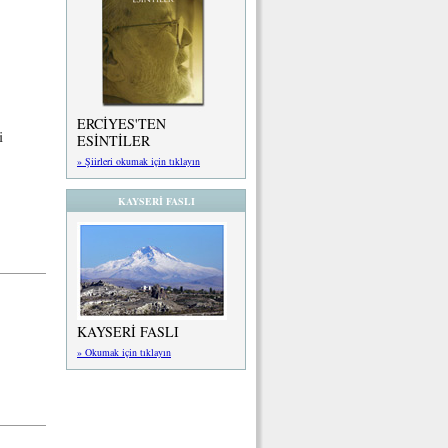
ERCİYES'TEN
i
ESİNTİLER
» Şiirleri okumak için tıklayın
KAYSERİ FASLI
KAYSERİ FASLI
» Okumak için tıklayın