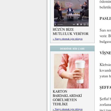
ödemini
belirti
PASL
HÜZÜN BİZE
Sarı re
MUTLULUK VERİYOR
verir. 
» Yazıyı okumak için tıklayın
bulgus
DERDİME BİR ÇARE
VİŞN
Klebsie
kıvamlı
yatan h
ŞEFF
KARTON
BARDAKLARDAKİ
Şeffaf 
GÖRÜLMEYEN
TEHLİKE
zorlanı
» Yazıyı okumak için tıklayın
inci ta