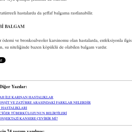
zatürreeli hastalarda da şeffaf balgama rastlanabilir.
İBİ BALGAM
 ödemi ve bronkoalveoler karsinomu olan hastalarda, enfeksiyonla ilgis
, su niteliğinde bazen köpüklü de olabilen balgam vardır.
i Diğer Yazılar:
AH İLE KARIŞAN HASTALIKLAR
ONŞİT VE ZATÜRRE ARASINDAKİ FARKLAR NELERDİR
Ş HASTALIKLARI
CİĞER TÜBERKÜLOZUNUN BELİRTİLERİ
ONŞEKTAZİ KANSERE ÇEVİRİR Mİ?
için 74 yorum yapılmış: