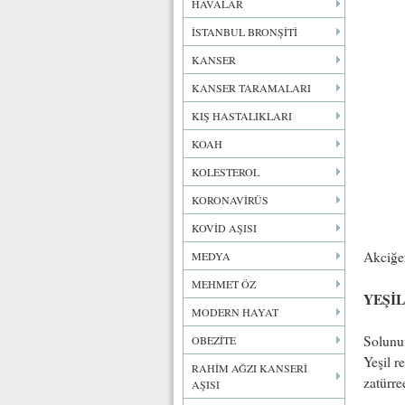
HAVALAR
İSTANBUL BRONŞİTİ
KANSER
KANSER TARAMALARI
KIŞ HASTALIKLARI
KOAH
KOLESTEROL
KORONAVİRÜS
KOVİD AŞISI
Akciğer
MEDYA
MEHMET ÖZ
YEŞİ
MODERN HAYAT
Solunum
OBEZİTE
Yeşil r
RAHİM AĞZI KANSERİ
zatürre
AŞISI