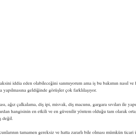
ksini iddia eden olabileceğini sanmıyorum ama iş bu bakımın nasıl ve 
la yapılmasına geldiğinde görüşler çok farklılaşıyor.
çası, ağız çalkalama, diş ipi, misvak, diş macunu, gargara sıvıları ile yap
rdan hangisinin en etkili ve en güvenilir yöntem olduğu tam olarak ort
 değil.
unlarının tamamen gereksiz ve hatta zararlı bile olması mümkün ticari 