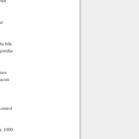
rdır
ut
da bile
görülür
ması
macun
Kontrol
ak 1000