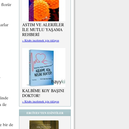
florür
arlar
ASTIM VE ALERJİLER
İLE MUTLU YAŞAMA
REHBERİ
» Kitabı incelemek için tıklayın
r
KALBİME KOY BAŞINI
DOKTOR!
linde
» Kitabı incelemek için tıklayın
 ile
ERCİYES'TEN ESİNTİLER
e bir de