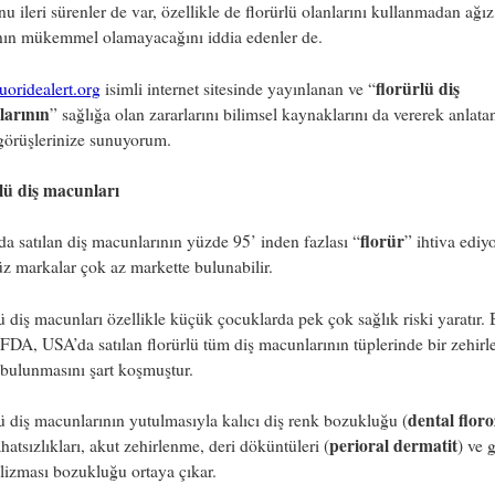
u ileri sürenler de var, özellikle de florürlü olanlarını kullanmadan ağız
ının mükemmel olamayacağını iddia edenler de.
florürlü diş
luoridealert.org
isimli internet sitesinde yayınlanan ve “
arının
” sağlığa olan zararlarını bilimsel kaynaklarını da vererek anlatan
görüşlerinize sunuyorum.
lü diş macunları
florür
a satılan diş macunlarının yüzde 95’ inden fazlası “
” ihtiva ediyo
üz markalar çok az markette bulunabilir.
ü diş macunları özellikle küçük çocuklarda pek çok sağlık riski yaratır.
 FDA, USA’da satılan florürlü tüm diş macunlarının tüplerinde bir zehir
 bulunmasını şart koşmuştur.
dental floro
ü diş macunlarının yutulmasıyla kalıcı diş renk bozukluğu (
perioral dermatit
hatsızlıkları, akut zehirlenme, deri döküntüleri (
) ve 
izması bozukluğu ortaya çıkar.