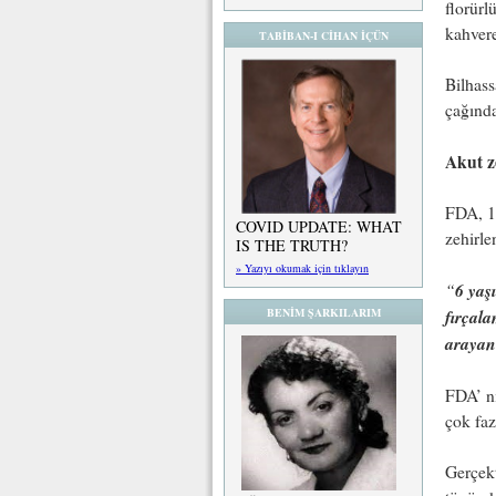
florürl
kahvere
TABİBAN-I CİHAN İÇÜN
Bilhass
çağında
Akut z
FDA, 19
COVID UPDATE: WHAT
zehirle
IS THE TRUTH?
» Yazıyı okumak için tıklayın
“
6 yaş
BENİM ŞARKILARIM
fırçala
arayanı
FDA’ nı
çok faz
Gerçekt