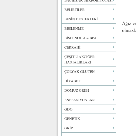
BAĞIRSAK MİKROBİYOTASI
BELİRTİLER
BESİN DESTEKLERİ
Ağız ve
BESLENME
olmazl
BİSFENOL A = BPA
CERRAHİ
ÇEŞİTLİ AKCİĞER
HASTALIKLARI
ÇÖLYAK GLUTEN
DİYABET
DOMUZ GRİBİ
ENFEKSİYONLAR
GDO
GENETİK
GRİP