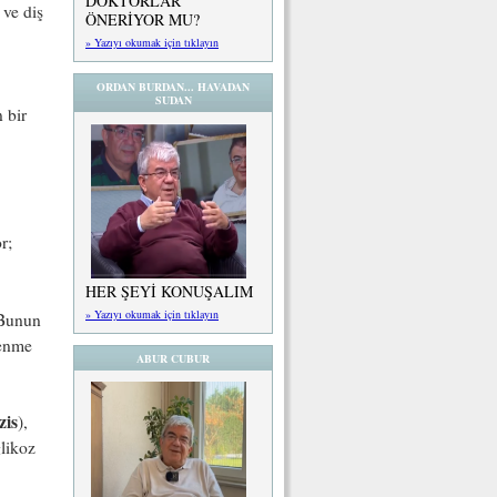
DOKTORLAR
 ve diş
ÖNERİYOR MU?
» Yazıyı okumak için tıklayın
ORDAN BURDAN... HAVADAN
SUDAN
 bir
r;
HER ŞEYİ KONUŞALIM
» Yazıyı okumak için tıklayın
 Bunun
lenme
ABUR CUBUR
zis
),
glikoz