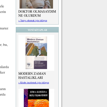
rle
erin
DOKTOR OLMASAYDIM
NE OLURDUM
» Yazıyı okumak için tıklayın
 maruz
YENİ KİTAPLAR
r; bu,
mlarda
eker
MODERN ZAMAN
HASTALIKLARI
» Kitabı incelemek için tıklayın
arın
arda