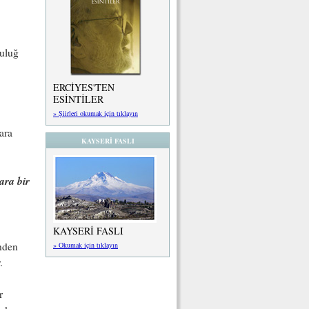
buluğ
ERCİYES'TEN
ESİNTİLER
» Şiirleri okumak için tıklayın
ara
KAYSERİ FASLI
ara bir
KAYSERİ FASLI
nden
» Okumak için tıklayın
.
r