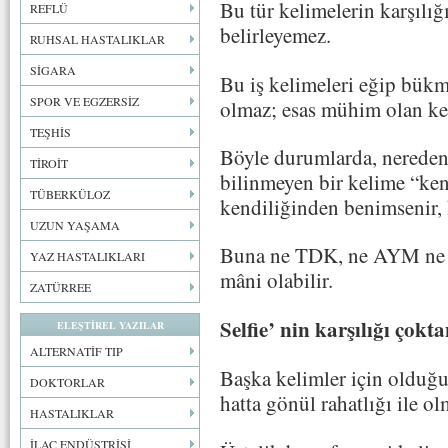
Bu tür kelimelerin karşılığ
REFLÜ
belirleyemez.
RUHSAL HASTALIKLAR
SİGARA
Bu iş kelimeleri eğip bükme
SPOR VE EGZERSİZ
olmaz; esas mühim olan ke
TEŞHİS
Böyle durumlarda, nereden
TİROİT
bilinmeyen bir kelime “ken
TÜBERKÜLOZ
kendiliğinden benimsenir, h
UZUN YAŞAMA
Buna ne TDK, ne AYM ne A
YAZ HASTALIKLARI
mâni olabilir.
ZATÜRREE
Selfie’ nin karşılığı çok
ELEŞTİREL YAZILAR
ALTERNATİF TIP
Başka kelimler için olduğu 
DOKTORLAR
hatta gönül rahatlığı ile ol
HASTALIKLAR
İLAÇ ENDÜSTRİSİ