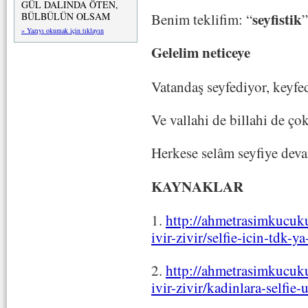
GÜL DALINDA ÖTEN,
seyfistik
Benim teklifim: “
”
BÜLBÜLÜN OLSAM
» Yazıyı okumak için tıklayın
Gelelim neticeye
Vatandaş seyfediyor, keyfe
Ve vallahi de billahi de çok
Herkese selâm seyfiye dev
KAYNAKLAR
1.
http://ahmetrasimkucuk
ivir-zivir/selfie-icin-tdk-y
2.
http://ahmetrasimkucuk
ivir-zivir/kadinlara-selfie