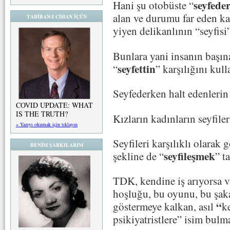
seyfede
Hani şu otobüste “
alan ve durumu far eden ka
TABİBAN-I CİHAN İÇÜN
yiyen delikanlının “seyfisi
Bunlara yani insanın başına 
seyfettin
“
” karşılığını kul
Seyfederken halt edenlerin s
COVID UPDATE: WHAT
IS THE TRUTH?
Kızların kadınların seyfiler
» Yazıyı okumak için tıklayın
Seyfileri karşılıklı olarak
BENİM ŞARKILARIM
seyfileşmek
şekline de “
” t
TDK, kendine iş arıyorsa v
hoşluğu, bu oyunu, bu şaka
“
göstermeye kalkan,
asıl
k
psikiyatristlere” isim bulma