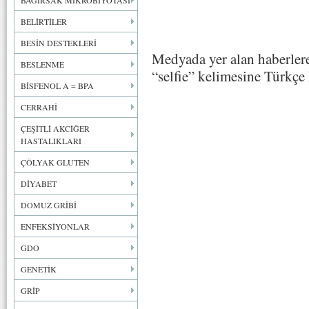
BAĞIRSAK MİKROBİYOTASI
BELİRTİLER
BESİN DESTEKLERİ
Medyada yer alan haberle
BESLENME
“selfie” kelimesine Türkçe k
BİSFENOL A = BPA
CERRAHİ
ÇEŞİTLİ AKCİĞER
HASTALIKLARI
ÇÖLYAK GLUTEN
DİYABET
DOMUZ GRİBİ
ENFEKSİYONLAR
GDO
GENETİK
GRİP