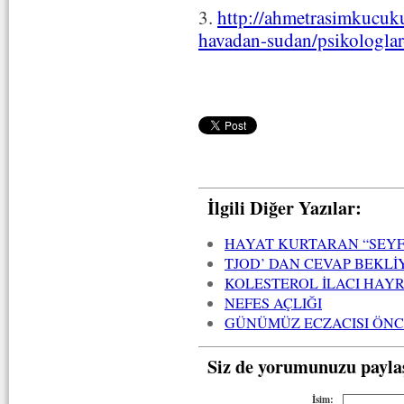
3.
http://ahmetrasimkucuk
havadan-sudan/psikologlar-
İlgili Diğer Yazılar:
HAYAT KURTARAN “SEYF
TJOD’ DAN CEVAP BEKL
KOLESTEROL İLACI HAYR
NEFES AÇLIĞI
GÜNÜMÜZ ECZACISI ÖNC
Siz de yorumunuzu payla
İsim: