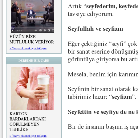
seyfederim, keyfed
Artık “
tavsiye ediyorum.
Seyfullah ve seyfizm
HÜZÜN BİZE
MUTLULUK VERİYOR
Eğer çektiğiniz “seyfi” çok 
» Yazıyı okumak için tıklayın
bir sanat eserine dönüşmüş 
görüntüye giriyorsa bu artı
DERDİME BİR ÇARE
Mesela, benim için karımın 
Seyfinin bir sanat olarak 
seyfizm
tabirimiz hazır: “
”.
eyfettin ve seyfiye de ne 
S
KARTON
BARDAKLARDAKİ
GÖRÜLMEYEN
Bir de insanın başına iş aç
TEHLİKE
» Yazıyı okumak için tıklayın