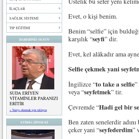
Üstelik bu sefer yeni kelim
İLAÇLAR
Evet, o kişi benim.
SAĞLIK SİSTEMİ
TIP EĞİTİMİ
Benim “selfie” için buldu
seyfi
karşılık “
” dir.
HABERİNİZ OLSUN
Evet, kel alâkadır ama ayne
Selfie çekmek yani seyfe
to take a selfie
İngilizce “
”
seyfetmek
veya “
” tir.
SUDA ERİYEN
VİTAMİNLER PARANIZI
ERİTİR
Hadi gel bir s
Çevremde “
» Yazıyı okumak için tıklayın
Ben zaten senelerdir adın
ETİBBA DİYOR Kİ
seyfederdim
çeker yani “
” 