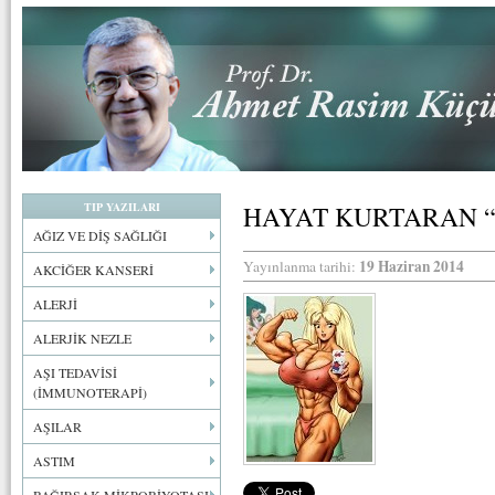
TIP YAZILARI
HAYAT KURTARAN “
AĞIZ VE DİŞ SAĞLIĞI
19 Haziran 2014
Yayınlanma tarihi:
AKCİĞER KANSERİ
ALERJİ
ALERJİK NEZLE
AŞI TEDAVİSİ
(İMMUNOTERAPİ)
AŞILAR
ASTIM