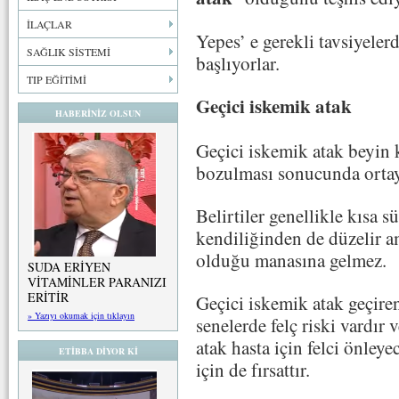
İLAÇLAR
Yepes’ e gerekli tavsiyeler
SAĞLIK SİSTEMİ
başlıyorlar.
TIP EĞİTİMİ
Geçici iskemik atak
HABERİNİZ OLSUN
Geçici iskemik atak beyin 
bozulması sonucunda ortaya
Belirtiler genellikle kısa s
kendiliğinden de düzelir 
olduğu manasına gelmez.
SUDA ERİYEN
VİTAMİNLER PARANIZI
ERİTİR
Geçici iskemik atak geçiren
» Yazıyı okumak için tıklayın
senelerde felç riski vardır
atak hasta için felci önleye
ETİBBA DİYOR Kİ
için de fırsattır.