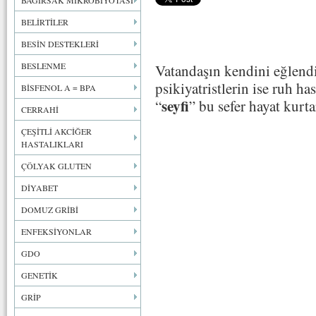
BAĞIRSAK MİKROBİYOTASI
BELİRTİLER
BESİN DESTEKLERİ
BESLENME
Vatandaşın kendini eğlendi
psikiyatristlerin ise ruh ha
BİSFENOL A = BPA
seyfi
“
” bu sefer hayat kurta
CERRAHİ
ÇEŞİTLİ AKCİĞER
HASTALIKLARI
ÇÖLYAK GLUTEN
DİYABET
DOMUZ GRİBİ
ENFEKSİYONLAR
GDO
GENETİK
GRİP