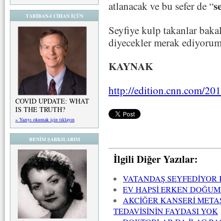
se
atlanacak ve bu sefer de “
TABİBAN-I CİHAN İÇÜN
Seyfiye kulp takanlar baka
diyecekler merak ediyorum
KAYNAK
http://edition.cnn.com/201
COVID UPDATE: WHAT
IS THE TRUTH?
» Yazıyı okumak için tıklayın
BENİM ŞARKILARIM
İlgili Diğer Yazılar:
VATANDAŞ SEYFEDİYOR
EV HAPSİ ERKEN DOĞUM
AKCİĞER KANSERİ META
TEDAVİSİNİN FAYDASI YOK