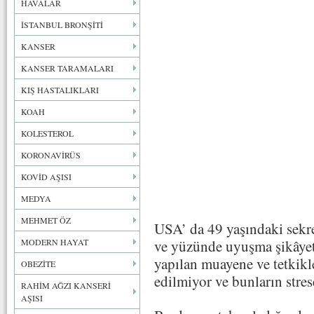
HAVALAR
İSTANBUL BRONŞİTİ
KANSER
KANSER TARAMALARI
KIŞ HASTALIKLARI
KOAH
KOLESTEROL
KORONAVİRÜS
KOVİD AŞISI
MEDYA
MEHMET ÖZ
USA’ da 49 yaşındaki sekr
MODERN HAYAT
ve yüzünde uyuşma şikâyetl
yapılan muayene ve tetkikl
OBEZİTE
edilmiyor ve bunların stres
RAHİM AĞZI KANSERİ
AŞISI