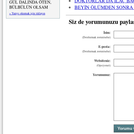
DOKTORLAR DA İLAÇ BA
GÜL DALINDA ÖTEN,
BEYİN ÖLÜMDEN SONRA 
BÜLBÜLÜN OLSAM
» Yazıyı okumak için tıklayın
Siz de yorumunuzu payla
İsim:
(Doldurmak zorunludur)
E-posta:
(Doldurmak zorunludur)
Websiteniz:
(Opsiyonel)
Yorumunuz: