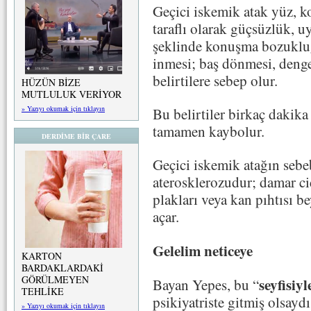
Geçici iskemik atak yüz, ko
taraflı olarak güçsüzlük, 
şeklinde konuşma bozukluğ
inmesi; baş dönmesi, deng
belirtilere sebep olur.
HÜZÜN BİZE
MUTLULUK VERİYOR
» Yazıyı okumak için tıklayın
Bu belirtiler birkaç dakika 
tamamen kaybolur.
DERDİME BİR ÇARE
Geçici iskemik atağın sebe
aterosklerozudur; damar c
plakları veya kan pıhtısı 
açar.
Gelelim neticeye
KARTON
BARDAKLARDAKİ
GÖRÜLMEYEN
seyfisiyl
Bayan Yepes, bu “
TEHLİKE
psikiyatriste gitmiş olsay
» Yazıyı okumak için tıklayın