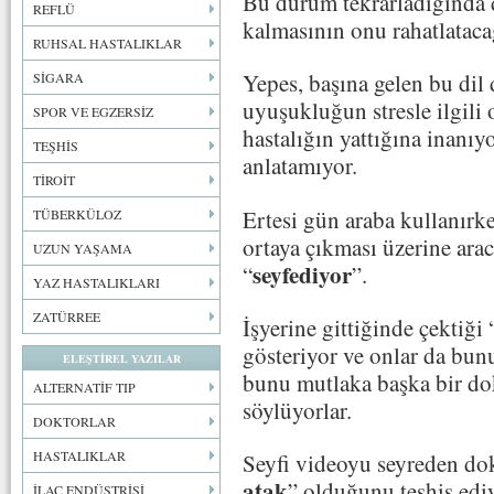
Bu durum tekrarladığında d
REFLÜ
kalmasının onu rahatlatacağ
RUHSAL HASTALIKLAR
Yepes, başına gelen bu di
SİGARA
uyuşukluğun stresle ilgili
SPOR VE EGZERSİZ
hastalığın yattığına inanıy
TEŞHİS
anlatamıyor.
TİROİT
Ertesi gün araba kullanırk
TÜBERKÜLOZ
ortaya çıkması üzerine ara
UZUN YAŞAMA
seyfediyor
“
”.
YAZ HASTALIKLARI
ZATÜRREE
İşyerine gittiğinde çektiği 
gösteriyor ve onlar da bun
ELEŞTİREL YAZILAR
bunu mutlaka başka bir do
ALTERNATİF TIP
söylüyorlar.
DOKTORLAR
HASTALIKLAR
Seyfi videoyu seyreden dok
atak
” olduğunu teşhis ediy
İLAÇ ENDÜSTRİSİ