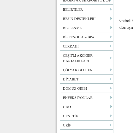
BAĞIRSAK MİKROBİYOTASI
BELİRTİLER
BESİN DESTEKLERİ
Gebelik
dönüşme
BESLENME
BİSFENOL A = BPA
CERRAHİ
ÇEŞİTLİ AKCİĞER
HASTALIKLARI
ÇÖLYAK GLUTEN
DİYABET
DOMUZ GRİBİ
ENFEKSİYONLAR
GDO
GENETİK
GRİP