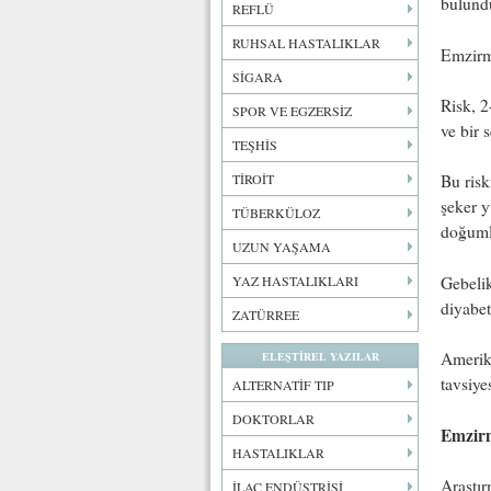
bulund
REFLÜ
RUHSAL HASTALIKLAR
Emzirme
SİGARA
Risk, 2
SPOR VE EGZERSİZ
ve bir 
TEŞHİS
TİROİT
Bu risk
şeker y
TÜBERKÜLOZ
doğuml
UZUN YAŞAMA
Gebelik
YAZ HASTALIKLARI
diyabet
ZATÜRREE
Amerika
ELEŞTİREL YAZILAR
tavsiye
ALTERNATİF TIP
DOKTORLAR
Emzirm
HASTALIKLAR
Araştır
İLAÇ ENDÜSTRİSİ