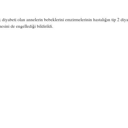
 diyabeti olan annelerin bebeklerini emzirmelerinin hastalığın tip 2 diy
sini de engellediği bildirildi.