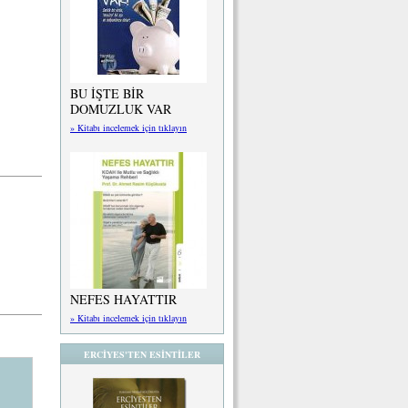
BU İŞTE BİR
DOMUZLUK VAR
» Kitabı incelemek için tıklayın
NEFES HAYATTIR
» Kitabı incelemek için tıklayın
ERCİYES'TEN ESİNTİLER