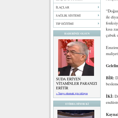
İLAÇLAR
“Doğum
SAĞLIK SİSTEMİ
ile diy
fonksiy
TIP EĞİTİMİ
kısa z
HABERİNİZ OLSUN
çabuk 
Emzirme
maliyetl
Geleli
BİR:
Do
SUDA ERİYEN
VİTAMİNLER PARANIZI
besleme
ERİTİR
» Yazıyı okumak için tıklayın
İKİ:
Da
endüstr
ETİBBA DİYOR Kİ
Kayna