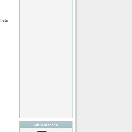
abete
MİSAFİR YAZAR