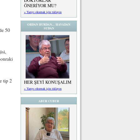
DOKTORLAR
ÖNERİYOR MU?
» Yazıyı okumak için tıklayın
ORDAN BURDAN... HAVADAN
SUDAN
de 50
isi,
sonraki
 tip 2
HER ŞEYİ KONUŞALIM
» Yazıyı okumak için tıklayın
ABUR CUBUR