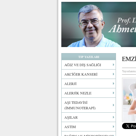
TIP YAZILARI
EMZİ
AĞIZ VE DİŞ SAĞLIĞI
Yayınlanma
AKCİĞER KANSERİ
ALERJİ
ALERJİK NEZLE
AŞI TEDAVİSİ
(İMMUNOTERAPİ)
AŞILAR
ASTIM