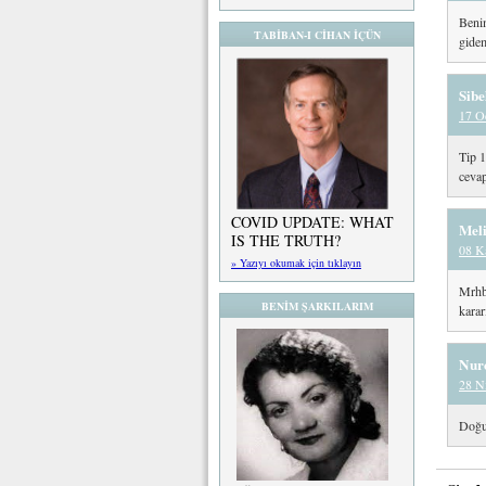
Benim
TABİBAN-I CİHAN İÇÜN
gidem
Sibe
17 O
Tip 1
cevap
COVID UPDATE: WHAT
Meli
IS THE TRUTH?
08 K
» Yazıyı okumak için tıklayın
Mrhb 
BENİM ŞARKILARIM
karar
Nur
28 N
Doğum