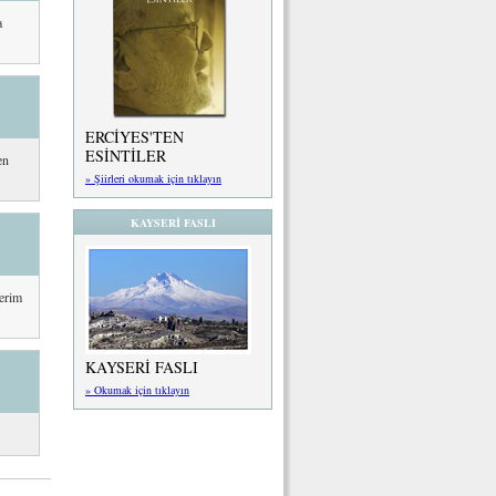
a
ERCİYES'TEN
ESİNTİLER
en
» Şiirleri okumak için tıklayın
KAYSERİ FASLI
lerim
KAYSERİ FASLI
» Okumak için tıklayın