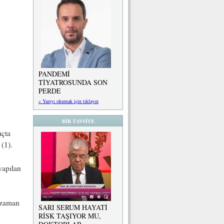
PANDEMİ
TİYATROSUNDA SON
PERDE
» Yazıyı okumak için tıklayın
BİR TAVSİYE
ıçta
 (1).
yapılan
 zaman
SARI SERUM HAYATİ
RİSK TAŞIYOR MU,