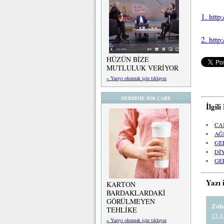
1. http
2. htt
HÜZÜN BİZE
MUTLULUK VERİYOR
» Yazıyı okumak için tıklayın
DERDİME BİR ÇARE
İlgil
CA
AĞ
GE
Dİ
GE
Yazı 
KARTON
BARDAKLARDAKİ
GÖRÜLMEYEN
Zuh
TEHLİKE
13 A
» Yazıyı okumak için tıklayın