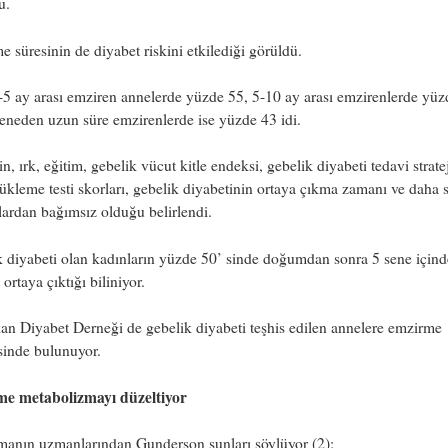
u.
 süresinin de diyabet riskini etkilediği görüldü.
-5 ay arası emziren annelerde yüzde 55, 5-10 ay arası emzirenlerde yüz
seneden uzun süre emzirenlerde ise yüzde 43 idi.
in, ırk, eğitim, gebelik vücut kitle endeksi, gebelik diyabeti tedavi stratej
ükleme testi skorları, gebelik diyabetinin ortaya çıkma zamanı ve daha 
ardan bağımsız olduğu belirlendi.
 diyabeti olan kadınların yüzde 50’ sinde doğumdan sonra 5 sene içinde
 ortaya çıktığı biliniyor.
n Diyabet Derneği de gebelik diyabeti teşhis edilen annelere emzirme
sinde bulunuyor.
e metabolizmayı düzeltiyor
manın uzmanlarından Gunderson şunları söylüyor (2):