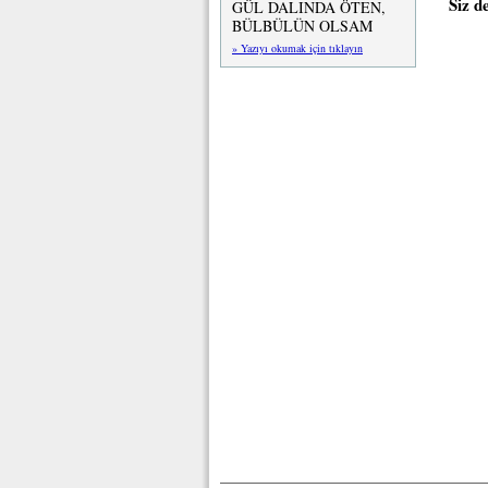
Siz d
GÜL DALINDA ÖTEN,
BÜLBÜLÜN OLSAM
» Yazıyı okumak için tıklayın