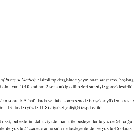
of Internal Medicine
isimli tıp dergisinde yayınlanan araştırma, başlang
i olmayan 1010 kadının 2 sene takip edilmeleri suretiyle gerçekleştirildi
n sonra 6-9. haftalarda ve daha sonra senede bir şeker yükleme resti 
in 113’ ünde (yüzde 11.8) diyabet geliştiği tespit edildi.
 riski, bebeklerini daha ziyade mama ile besleyenlerde yüzde 64, çoğu
lerde yüzde 54,sadece anne sütü ile besleyenlerde ise yüzde 46 olarak