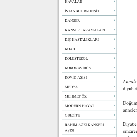
HAVALAR
İSTANBUL BRONŞİTİ
KANSER
KANSER TARAMALARI
KIŞ HASTALIKLARI
KOAH
KOLESTEROL
KORONAVİRÜS
KOVİD AŞISI
Annals 
MEDYA
diyabet
MEHMET ÖZ
Doğumda
MODERN HAYAT
anneler
OBEZİTE
Diyabet
RAHİM AĞZI KANSERİ
AŞISI
emziren