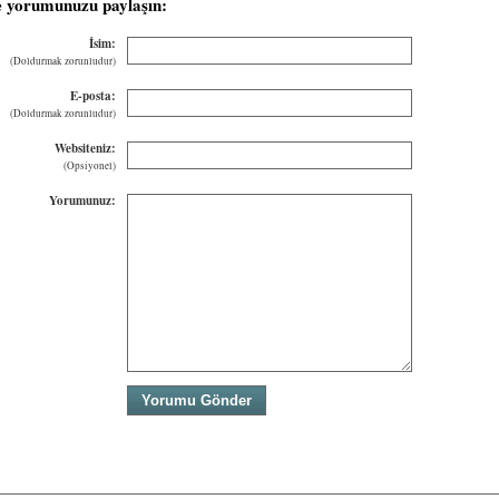
e yorumunuzu paylaşın:
İsim:
(Doldurmak zorunludur)
E-posta:
(Doldurmak zorunludur)
Websiteniz:
(Opsiyonel)
Yorumunuz: