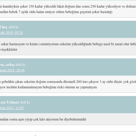
 hamileyken şeker 150 kadar yükseldi fakat doğum dan sonra 250 kadar yükseliyor ve doktar
edim bebek 7 aylık oldu halan emiyor sütten bebeğime geçermi şeker hastalığı
l koç
dedi ki:
cak 2018, 05:24
 seker hastasıyım ve kizim i emziriyorum sekerim yükseldiğinde bebege nasil bi zarari olur lütf
 teşekkürler
sa, arkış
dedi ki:
asım 2018, 20:46
gebelikte çıkan sekerim doğum sonrasında düsmedi 200 lere çıkıyor 3 ay oldu düşüs yok göz
ıyor insülün kullanmalımıyım bebeğime riski olurmu ne yapmalıyım
can Yılmaz
dedi ki:
isan 2021, 11:05
dan sonra aşırı yiyip çok kilo alıyorum bu diyebettenmidir