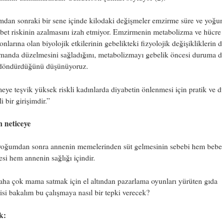
dan sonraki bir sene içinde kilodaki değişmeler emzirme süre ve yoğu
abet riskinin azalmasını izah etmiyor. Emzirmenin metabolizma ve hücre
onlarına olan biyolojik etkilerinin gebelikteki fizyolojik değişikliklerin 
amanda düzelmesini sağladığını, metabolizmayı gebelik öncesi duruma 
döndürdüğünü düşünüyoruz.
ye teşvik yüksek riskli kadınlarda diyabetin önlenmesi için pratik ve 
i bir girişimdir.”
m neticeye
ğumdan sonra annenin memelerinden süt gelmesinin sebebi hem bebe
si hem annenin sağlığı içindir.
ha çok mama satmak için el altından pazarlama oyunları yürüten gıda
isi bakalım bu çalışmaya nasıl bir tepki verecek?
k: