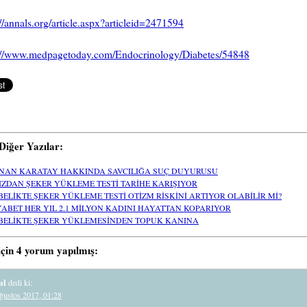
://annals.org/article.aspx?articleid=2471594
p://www.medpagetoday.com/Endocrinology/Diabetes/54848
i Diğer Yazılar:
NAN KARATAY HAKKINDA SAVCILIĞA SUÇ DUYURUSU
IZDAN ŞEKER YÜKLEME TESTİ TARİHE KARIŞIYOR
BELİKTE ŞEKER YÜKLEME TESTİ OTİZM RİSKİNİ ARTIYOR OLABİLİR Mİ?
YABET HER YIL 2.1 MİLYON KADINI HAYATTAN KOPARIYOR
BELİKTE ŞEKER YÜKLEMESİNDEN TOPUK KANINA
için 4 yorum yapılmış:
al
dedi ki:
ğustos 2017, 01:28