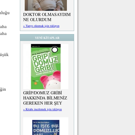
nluğu
DOKTOR OLMASAYDIM
NE OLURDUM
daha
» Yazıyı okumak için tıklayın
daha
YENİ KİTAPLAR
düşük
ğin
GRİP/DOMUZ GRİBİ
HAKKINDA BİLMENİZ
GEREKEN HER ŞEY
» Kitabı incelemek için tıklayın