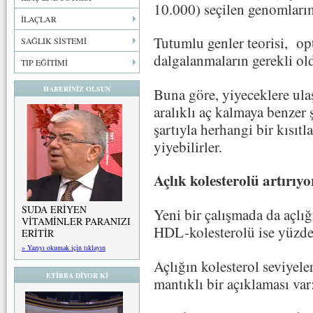
10.000) seçilen genomlarım
İLAÇLAR
Tutumlu genler teorisi, op
SAĞLIK SİSTEMİ
dalgalanmaların gerekli o
TIP EĞİTİMİ
HABERİNİZ OLSUN
Buna göre, yiyeceklere ul
aralıklı aç kalmaya benzer 
şartıyla herhangi bir kısıt
yiyebilirler.
Açlık kolesterolü artırıyo
SUDA ERİYEN
Yeni bir çalışmada da açlı
VİTAMİNLER PARANIZI
HDL-kolesterolü ise yüzde 6
ERİTİR
» Yazıyı okumak için tıklayın
Açlığın kolesterol seviyele
ETİBBA DİYOR Kİ
mantıklı bir açıklaması var