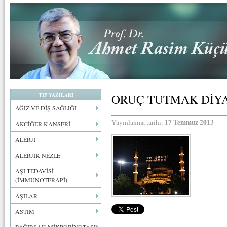
TIP YAZILARI
ORUÇ TUTMAK DİY
AĞIZ VE DİŞ SAĞLIĞI
17 Temmuz 2013
Yayınlanma tarihi:
AKCİĞER KANSERİ
ALERJİ
ALERJİK NEZLE
AŞI TEDAVİSİ
(İMMUNOTERAPİ)
AŞILAR
ASTIM