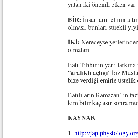
yatan iki önemli etken var:
BİR:
İnsanların elinin altı
olması, bunları sürekli yiy
İKİ:
Neredeyse yerlerinden
olmaları
Batı Tıbbının yeni farkına 
aralıklı açlığı
“
” biz Müslü
bize verdiği emirle üstelik
Batılıların Ramazan’ ın fazi
kim bilir kaç asır sonra m
KAYNAK
1.
http://jap.physiology.or