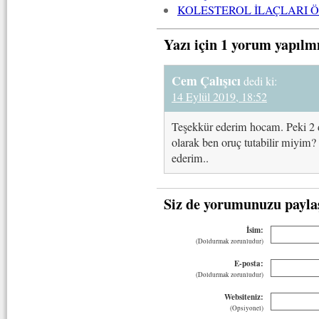
KOLESTEROL İLAÇLARI 
Yazı için 1 yorum yapılm
Cem Çalışıcı
dedi ki:
14 Eylül 2019, 18:52
Teşekkür ederim hocam. Peki 2 da
olarak ben oruç tutabilir miyi
ederim..
Siz de yorumunuzu payla
İsim:
(Doldurmak zorunludur)
E-posta:
(Doldurmak zorunludur)
Websiteniz:
(Opsiyonel)