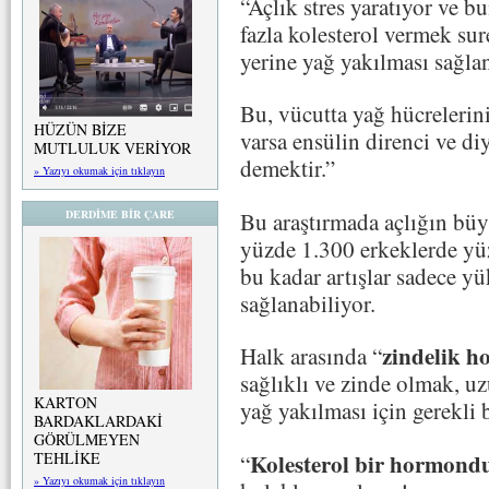
“Açlık stres yaratıyor ve 
fazla kolesterol vermek sur
yerine yağ yakılması sağla
Bu, vücutta yağ hücrelerini
HÜZÜN BİZE
varsa ensülin direnci ve di
MUTLULUK VERİYOR
demektir.”
» Yazıyı okumak için tıklayın
Bu araştırmada açlığın b
DERDİME BİR ÇARE
yüzde 1.300 erkeklerde yüzd
bu kadar artışlar sadece y
sağlanabiliyor.
zindelik 
Halk arasında “
sağlıklı ve zinde olmak, u
KARTON
yağ yakılması için gerekli
BARDAKLARDAKİ
GÖRÜLMEYEN
Kolesterol bir hormond
TEHLİKE
“
» Yazıyı okumak için tıklayın