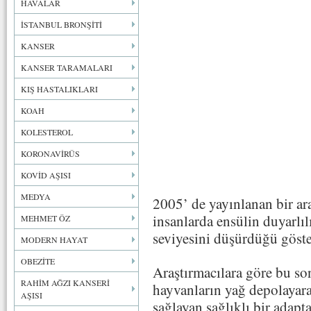
HAVALAR
İSTANBUL BRONŞİTİ
KANSER
KANSER TARAMALARI
KIŞ HASTALIKLARI
KOAH
KOLESTEROL
KORONAVİRÜS
KOVİD AŞISI
MEDYA
2005’ de yayınlanan bir ara
insanlarda ensülin duyarlıl
MEHMET ÖZ
seviyesini düşürdüğü göster
MODERN HAYAT
OBEZİTE
Araştırmacılara göre bu s
RAHİM AĞZI KANSERİ
hayvanların yağ depolayara
AŞISI
sağlayan sağlıklı bir ada