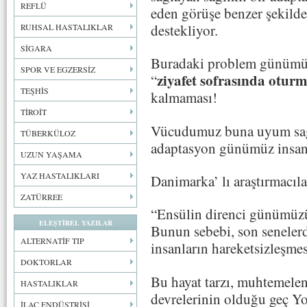
REFLÜ
eden görüşe benzer şekilde
destekliyor.
RUHSAL HASTALIKLAR
SİGARA
Buradaki problem günümüz 
SPOR VE EGZERSİZ
ziyafet sofrasında oturm
“
TEŞHİS
kalmaması!
TİROİT
Vücudumuz buna uyum sağl
TÜBERKÜLOZ
adaptasyon günümüz insanı
UZUN YAŞAMA
YAZ HASTALIKLARI
Danimarka’ lı araştırmacıla
ZATÜRREE
“Ensülin direnci günümüzü
ELEŞTİREL YAZILAR
Bunun sebebi, son senelerd
ALTERNATİF TIP
insanların hareketsizleşmes
DOKTORLAR
Bu hayat tarzı, muhtemelen
HASTALIKLAR
devrelerinin olduğu geç Y
İLAÇ ENDÜSTRİSİ