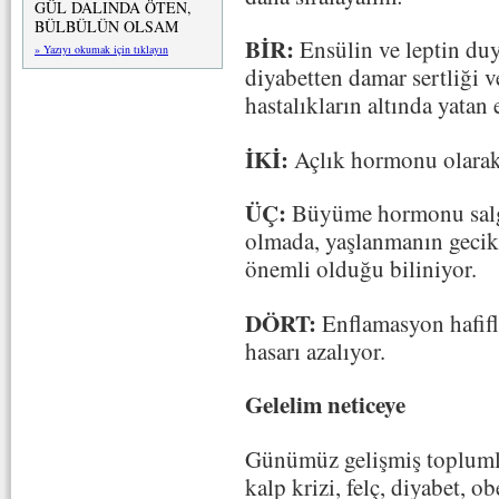
GÜL DALINDA ÖTEN,
BÜLBÜLÜN OLSAM
BİR:
Ensülin ve leptin duya
» Yazıyı okumak için tıklayın
diyabetten damar sertliği 
hastalıkların altında yatan
İKİ:
Açlık hormonu olarak b
ÜÇ:
Büyüme hormonu salgıs
olmada, yaşlanmanın gecik
önemli olduğu biliniyor.
DÖRT:
Enflamasyon hafifli
hasarı azalıyor.
Gelelim neticeye
Günümüz gelişmiş toplumlar
kalp krizi, felç, diyabet, o