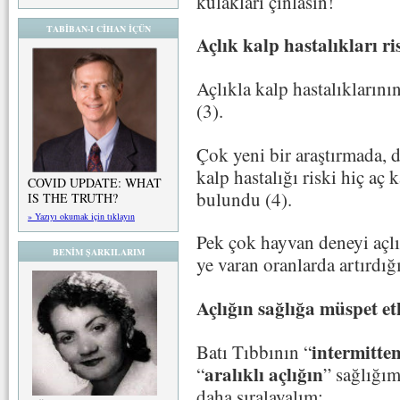
kulakları çınlasın!
TABİBAN-I CİHAN İÇÜN
Açlık kalp hastalıkları ri
Açlıkla kalp hastalıklarının
(3).
Çok yeni bir araştırmada, 
kalp hastalığı riski hiç aç
COVID UPDATE: WHAT
bulundu (4).
IS THE TRUTH?
» Yazıyı okumak için tıklayın
Pek çok hayvan deneyi açl
BENİM ŞARKILARIM
ye varan oranlarda artırdığı
Açlığın sağlığa müspet et
intermitten
Batı Tıbbının “
aralıklı açlığın
“
” sağlığım
daha sıralayalım: