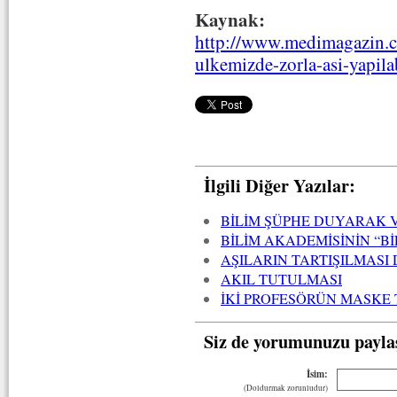
Kaynak:
http://www.medimagazin.co
ulkemizde-zorla-asi-yapil
İlgili Diğer Yazılar:
BİLİM ŞÜPHE DUYARAK V
BİLİM AKADEMİSİNİN “BİL
AŞILARIN TARTIŞILMASI 
AKIL TUTULMASI
İKİ PROFESÖRÜN MASKE 
Siz de yorumunuzu payla
İsim:
(Doldurmak zorunludur)