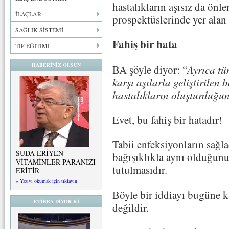
hastalıkların aşısız da önle
İLAÇLAR
prospektüslerinde yer alan y
SAĞLIK SİSTEMİ
Fahiş bir hata
TIP EĞİTİMİ
HABERİNİZ OLSUN
BA şöyle diyor: “
Ayrıca tü
karşı aşılarla geliştirilen 
hastalıkların oluşturduğun
Evet, bu fahiş bir hatadır!
Tabii enfeksiyonların sağla
SUDA ERİYEN
bağışıklıkla aynı olduğunu
VİTAMİNLER PARANIZI
tutulmasıdır.
ERİTİR
» Yazıyı okumak için tıklayın
Böyle bir iddiayı bugüne kad
ETİBBA DİYOR Kİ
değildir.