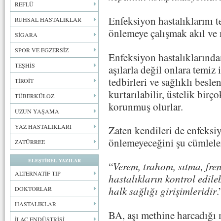
REFLÜ
Enfeksiyon hastalıklarını t
RUHSAL HASTALIKLAR
önlemeye çalışmak akıl ve 
SİGARA
SPOR VE EGZERSİZ
Enfeksiyon hastalıklarında
TEŞHİS
aşılarla değil onlara temiz
tedbirleri ve sağlıklı besl
TİROİT
kurtarılabilir, üstelik bir
TÜBERKÜLOZ
korunmuş olurlar.
UZUN YAŞAMA
YAZ HASTALIKLARI
Zaten kendileri de enfeksiy
önlemeyeceğini şu cümleler
ZATÜRREE
ELEŞTİREL YAZILAR
“
Verem, trahom, sıtma, fren
ALTERNATİF TIP
hastalıkların kontrol edile
halk sağlığı girişimleridir
.
DOKTORLAR
HASTALIKLAR
BA, aşı methine harcadığı 
İLAÇ ENDÜSTRİSİ