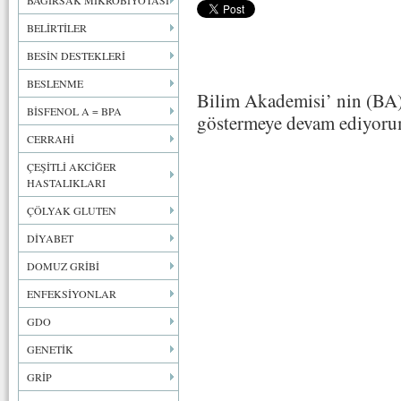
BAĞIRSAK MİKROBİYOTASI
BELİRTİLER
BESİN DESTEKLERİ
BESLENME
Bilim Akademisi’ nin (BA) a
BİSFENOL A = BPA
göstermeye devam ediyoru
CERRAHİ
ÇEŞİTLİ AKCİĞER
HASTALIKLARI
ÇÖLYAK GLUTEN
DİYABET
DOMUZ GRİBİ
ENFEKSİYONLAR
GDO
GENETİK
GRİP