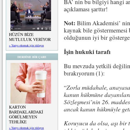
BA’ nin bu bilgiyi hangi a
açıklaması şarttır!
Not:
Bilim Akademisi’ nin a
kaynak bile göstermemesi b
HÜZÜN BİZE
olduğunun iyi bir gösterges
MUTLULUK VERİYOR
» Yazıyı okumak için tıklayın
İşin hukuki tarafı
DERDİME BİR ÇARE
Bu mevzuda yetkili değili
bırakıyorum (1):
“
Zorla müdahale, anayasal
kanun hükmüne dayanılarak
Sözleşmesi’nin 26. maddes
KARTON
ancak kanun hükmüyle getir
BARDAKLARDAKİ
GÖRÜLMEYEN
TEHLİKE
Koruyucu da olsa, aşı bir 
» Yazıyı okumak için tıklayın