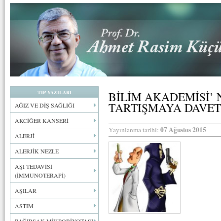
TIP YAZILARI
BİLİM AKADEMİSİ’
TARTIŞMAYA DAVET
AĞIZ VE DİŞ SAĞLIĞI
AKCİĞER KANSERİ
07 Ağustos 2015
Yayınlanma tarihi:
ALERJİ
ALERJİK NEZLE
AŞI TEDAVİSİ
(İMMUNOTERAPİ)
AŞILAR
ASTIM