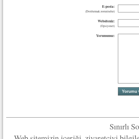
E-posta:
(Doldurmak zorunludur)
Websiteniz:
(Opsiyonel)
Yorumunuz:
Sınırlı S
Web sitemizin içeriği, ziyaretçiyi bilgi