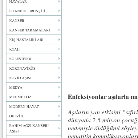
HAVALAR
İSTANBUL BRONŞİTİ
KANSER
KANSER TARAMALARI
KIŞ HASTALIKLARI
KOAH
KOLESTEROL
KORONAVİRÜS
KOVİD AŞISI
MEDYA
Enfeksiyonlar aşılarla mı
MEHMET ÖZ
MODERN HAYAT
Aşıların yan etkisini “sıf
OBEZİTE
dünyada 2.5 milyon çocuğu
RAHİM AĞZI KANSERİ
nedeniyle öldüğünü söyleyi
AŞISI
hepatitin komplikasyonların