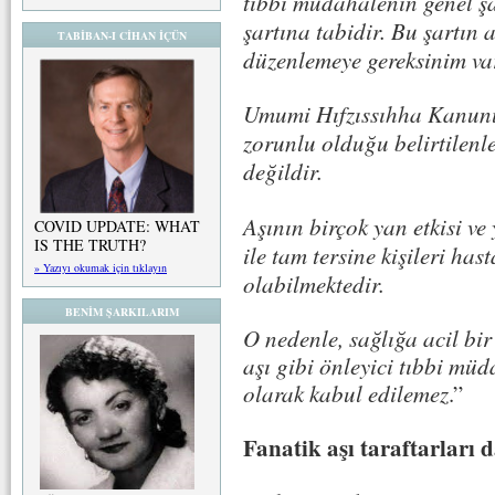
tıbbi müdahalenin genel ş
şartına tabidir. Bu şartın 
TABİBAN-I CİHAN İÇÜN
düzenlemeye gereksinim var
Umumi Hıfzıssıhha Kanunu’n
zorunlu olduğu belirtilenle
değildir.
Aşının birçok yan etkisi ve
COVID UPDATE: WHAT
IS THE TRUTH?
ile tam tersine kişileri ha
» Yazıyı okumak için tıklayın
olabilmektedir.
BENİM ŞARKILARIM
O nedenle, sağlığa acil b
aşı gibi önleyici tıbbi m
olarak kabul edilemez
.”
Fanatik aşı taraftarları d