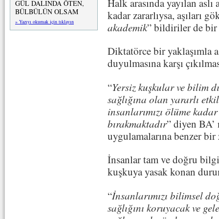
Halk arasında yayılan aslı 
GÜL DALINDA ÖTEN,
BÜLBÜLÜN OLSAM
kadar zararlıysa, aşıları gö
» Yazıyı okumak için tıklayın
akademik
” bildiriler de bir
Diktatörce bir yaklaşımla a
duyulmasına karşı çıkılması
“
Yersiz kuşkular ve bilim d
sağlığına olan yararlı etki
insanlarımızı ölüme kadar 
bırakmaktadır
” diyen BA’ n
uygulamalarına benzer bir 
İnsanlar tam ve doğru bilgi
kuşkuya yasak konan durum
“
İnsanlarımızı bilimsel doğ
sağlığını koruyacak ve gele