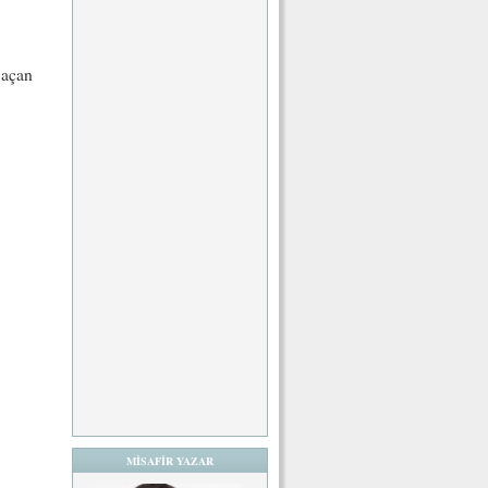
 açan
MİSAFİR YAZAR