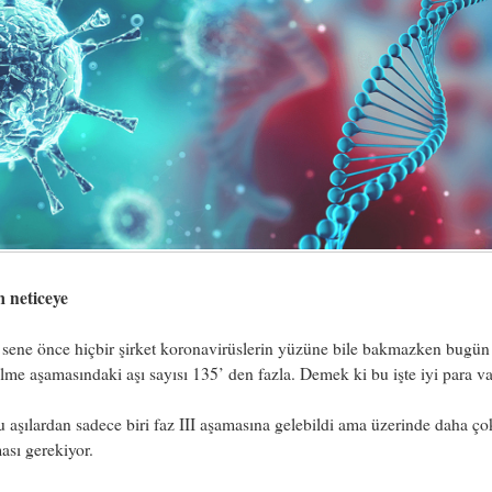
m neticeye
sene önce hiçbir şirket koronavirüslerin yüzüne bile bakmazken bugün
rilme aşamasındaki aşı sayısı 135’ den fazla. Demek ki bu işte iyi para va
 aşılardan sadece biri faz III aşamasına gelebildi ama üzerinde daha ço
ması gerekiyor.