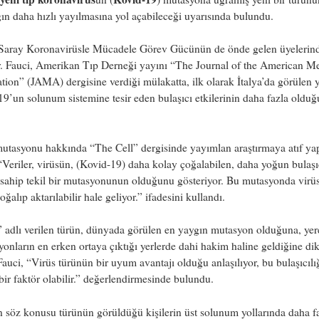
ğın daha hızlı yayılmasına yol açabileceği uyarısında bulundu.
Saray Koronavirüsle Mücadele Görev Gücünün de önde gelen üyelerind
r. Fauci, Amerikan Tıp Derneği yayını “The Journal of the American M
tion” (JAMA) dergisine verdiği mülakatta, ilk olarak İtalya’da görülen y
9’un solunum sistemine tesir eden bulaşıcı etkilerinin daha fazla oldu
mutasyonu hakkında “The Cell” dergisinde yayımlan araştırmaya atıf ya
“Veriler, virüsün, (Kovid-19) daha kolay çoğalabilen, daha yoğun bulaşı
 sahip tekil bir mutasyonunun olduğunu gösteriyor. Bu mutasyonda virü
oğalıp aktarılabilir hale geliyor.” ifadesini kullandı.
adlı verilen türün, dünyada görülen en yaygın mutasyon olduğuna, yer
yonların en erken ortaya çıktığı yerlerde dahi hakim haline geldiğine dik
auci, “Virüs türünün bir uyum avantajı olduğu anlaşılıyor, bu bulaşıcılı
 bir faktör olabilir.” değerlendirmesinde bulundu.
 söz konusu türünün görüldüğü kişilerin üst solunum yollarında daha f