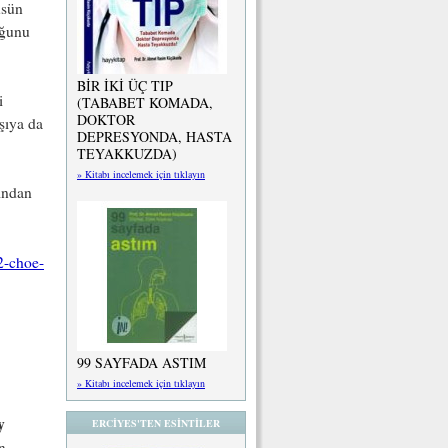
üsün
uğunu
BİR İKİ ÜÇ TIP
i
(TABABET KOMADA,
DOKTOR
şıya da
DEPRESYONDA, HASTA
TEYAKKUZDA)
» Kitabı incelemek için tıklayın
ından
2-choe-
99 SAYFADA ASTIM
» Kitabı incelemek için tıklayın
y
ERCİYES'TEN ESİNTİLER
n,