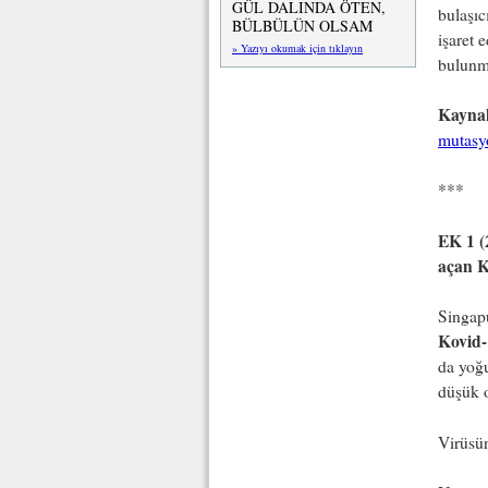
GÜL DALINDA ÖTEN,
bulaşıc
BÜLBÜLÜN OLSAM
işaret 
» Yazıyı okumak için tıklayın
bulunma
Kayna
mutasyo
***
EK 1 (
açan K
Singapu
Kovid-
da yoğu
düşük 
Virüsün