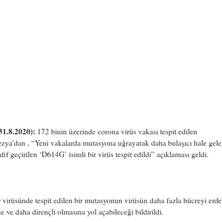
31.8.2020):
172 binin üzerinde corona virüs vakası tespit edilen
ya’dan , “Yeni vakalarda mutasyona uğrayarak daha bulaşıcı hale gele
fif geçirilen ‘D614G’ isimli bir virüs tespit edildi” açıklaması geldi.
irüsünde tespit edilen bir mutasyonun virüsün daha fazla hücreyi enfe
e ve daha dirençli olmasına yol açabileceği bildirildi.