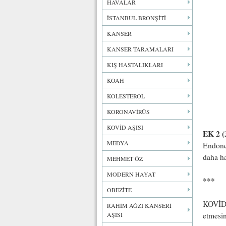
HAVALAR
İSTANBUL BRONŞİTİ
KANSER
KANSER TARAMALARI
KIŞ HASTALIKLARI
KOAH
KOLESTEROL
KORONAVİRÜS
KOVİD AŞISI
EK 2 (
MEDYA
Endonez
daha ha
MEHMET ÖZ
MODERN HAYAT
***
OBEZİTE
KOVİD v
RAHİM AĞZI KANSERİ
AŞISI
etmesin