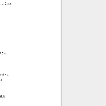
ırdığına
 yol
,
esi ya
ha
ldi.