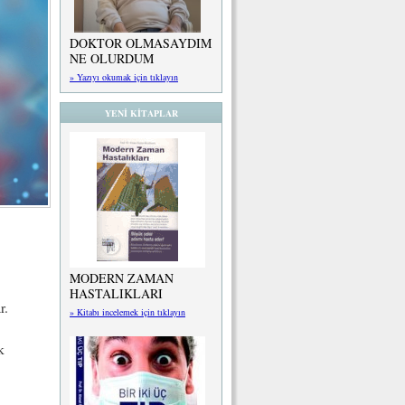
DOKTOR OLMASAYDIM
NE OLURDUM
» Yazıyı okumak için tıklayın
YENİ KİTAPLAR
MODERN ZAMAN
HASTALIKLARI
r.
» Kitabı incelemek için tıklayın
k