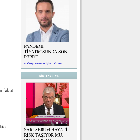
PANDEMİ
TİYATROSUNDA SON
PERDE
» Yazıyı okumak için tıklayın
BİR TAVSİYE
n fakat
kte
SARI SERUM HAYATİ
RİSK TAŞIYOR MU,