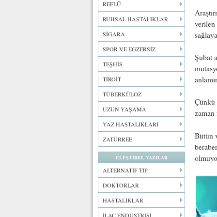
REFLÜ
Araştır
RUHSAL HASTALIKLAR
verilen
sağlaya
SİGARA
SPOR VE EGZERSİZ
Şubat a
TEŞHİS
mutasyo
anlamı
TİROİT
TÜBERKÜLOZ
Çünkü h
UZUN YAŞAMA
zaman f
YAZ HASTALIKLARI
Bütün v
ZATÜRREE
beraber
olmuyo
ELEŞTİREL YAZILAR
ALTERNATİF TIP
DOKTORLAR
HASTALIKLAR
İLAÇ ENDÜSTRİSİ