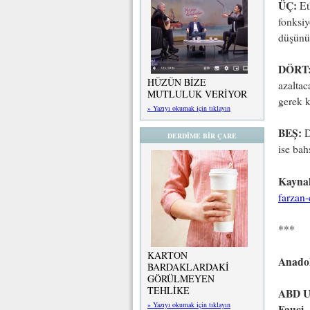
ÜÇ:
Et
fonksiy
düşünü
DÖRT
HÜZÜN BİZE
azalta
MUTLULUK VERİYOR
gerek 
» Yazıyı okumak için tıklayın
BEŞ:
D
DERDİME BİR ÇARE
ise ba
Kayna
farzan-
***
KARTON
Anadol
BARDAKLARDAKİ
GÖRÜLMEYEN
TEHLİKE
ABD Ul
» Yazıyı okumak için tıklayın
Fauci,