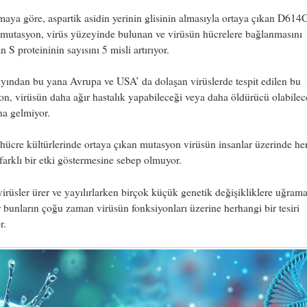
maya göre, aspartik asidin yerinin glisinin almasıyla ortaya çıkan D614
 mutasyon, virüs yüzeyinde bulunan ve virüsün hücrelere bağlanmasını
n S proteininin sayısını 5 misli artırıyor.
yından bu yana Avrupa ve USA’ da dolaşan virüslerde tespit edilen bu
n, virüsün daha ağır hastalık yapabileceği veya daha öldürücü olabilec
na gelmiyor.
ücre kültürlerinde ortaya çıkan mutasyon virüsün insanlar üzerinde he
arklı bir etki göstermesine sebep olmuyor.
irüsler ürer ve yayılırlarken birçok küçük genetik değişikliklere uğram
 bunların çoğu zaman virüsün fonksiyonları üzerine herhangi bir tesiri
r.