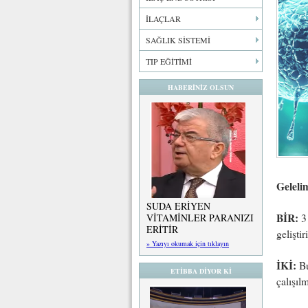
İLAÇLAR
SAĞLIK SİSTEMİ
TIP EĞİTİMİ
HABERİNİZ OLSUN
Geleli
SUDA ERİYEN
BİR:
3 
VİTAMİNLER PARANIZI
ERİTİR
gelişti
» Yazıyı okumak için tıklayın
İKİ:
Bu
ETİBBA DİYOR Kİ
çalışıl