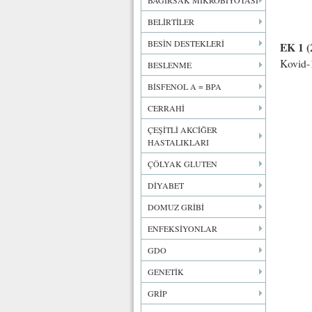
BAĞIRSAK MİKROBİYOTASI
BELİRTİLER
BESİN DESTEKLERİ
EK 1 (
Kovid-
BESLENME
BİSFENOL A = BPA
CERRAHİ
ÇEŞİTLİ AKCİĞER
HASTALIKLARI
ÇÖLYAK GLUTEN
DİYABET
DOMUZ GRİBİ
ENFEKSİYONLAR
GDO
GENETİK
GRİP