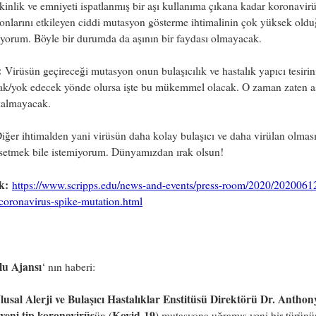
kinlik ve emniyeti ispatlanmış bir aşı kullanıma çıkana kadar koronavir
onlarını etkileyen ciddi mutasyon gösterme ihtimalinin çok yüksek old
yorum. Böyle bir durumda da aşının bir faydası olmayacak.
:
Virüsün geçireceği mutasyon onun bulaşıcılık ve hastalık yapıcı tesirin
cak/yok edecek yönde olursa işte bu mükemmel olacak. O zaman zaten a
kalmayacak.
iğer ihtimalden yani virüsün daha kolay bulaşıcı ve daha virülan olmas
hsetmek bile istemiyorum. Dünyamızdan ırak olsun!
k:
https://www.scripps.edu/news-and-events/press-room/2020/2020061
coronavirus-spike-mutation.html
u Ajansı
‘ nın haberi:
usal Alerji ve Bulaşıcı Hastalıklar Enstitüsü Direktörü Dr. Anthon
yeni tip koronavirüs
Kovid-19
ün (
) mutasyona uğramış yeni bir türünü