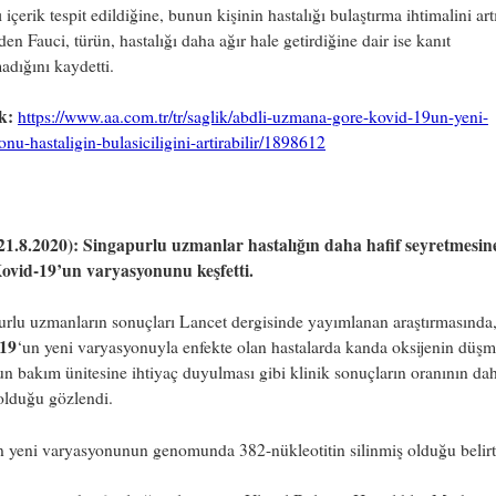
ı içerik tespit edildiğine, bunun kişinin hastalığı bulaştırma ihtimalini art
eden Fauci, türün, hastalığı daha ağır hale getirdiğine dair ise kanıt
dığını kaydetti.
k:
https://www.aa.com.tr/tr/saglik/abdli-uzmana-gore-kovid-19un-yeni-
nu-hastaligin-bulasiciligini-artirabilir/1898612
21.8.2020):
Singapurlu uzmanlar hastalığın daha hafif seyretmesine
ovid-19’un varyasyonunu keşfetti.
rlu uzmanların sonuçları Lancet dergisinde yayımlanan araştırmasında
19
‘un yeni varyasyonuyla enfekte olan hastalarda kanda oksijenin düşm
n bakım ünitesine ihtiyaç duyulması gibi klinik sonuçların oranının da
olduğu gözlendi.
 yeni varyasyonunun genomunda 382-nükleotitin silinmiş olduğu belirti