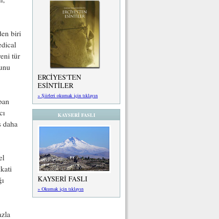
en biri
edical
eni tür
ğunu
ERCİYES'TEN
ESİNTİLER
» Şiirleri okumak için tıklayın
pan
cı
KAYSERİ FASLI
s daha
el
kati
KAYSERİ FASLI
ğı
» Okumak için tıklayın
azla