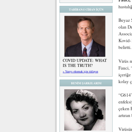
hastalı
TABİBAN-I CİHAN İÇÜN
Beyaz 
olan D
Associa
Kovid-1
belirtti.
COVID UPDATE: WHAT
Virüs 
IS THE TRUTH?
Fauci, 
» Yazıyı okumak için tıklayın
içeriğe
kolay ç
BENİM ŞARKILARIM
“G614” 
enfeksi
çeken F
artıran
Virüsün