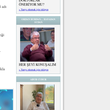
DOKTORLAR
ÖNERİYOR MU?
G adı
» Yazıyı okumak için tıklayın
ORDAN BURDAN... HAVADAN
SUDAN
eği
r
HER ŞEYİ KONUŞALIM
akla
» Yazıyı okumak için tıklayın
ABUR CUBUR