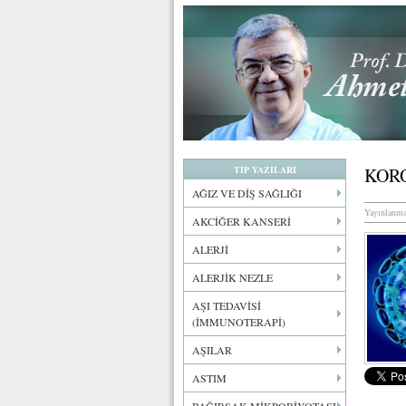
TIP YAZILARI
KOR
AĞIZ VE DİŞ SAĞLIĞI
Yayınlanma
AKCİĞER KANSERİ
ALERJİ
ALERJİK NEZLE
AŞI TEDAVİSİ
(İMMUNOTERAPİ)
AŞILAR
ASTIM