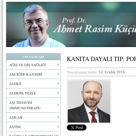
TIP YAZILARI
KANITA DAYALI TIP; PO
AĞIZ VE DİŞ SAĞLIĞI
14 Aralık 2018
Yayınlanma tarihi:
AKCİĞER KANSERİ
ALERJİ
ALERJİK NEZLE
AŞI TEDAVİSİ
(İMMUNOTERAPİ)
AŞILAR
ASTIM