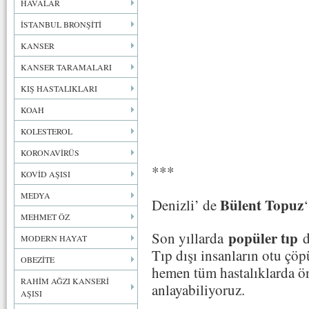
HAVALAR
İSTANBUL BRONŞİTİ
KANSER
KANSER TARAMALARI
KIŞ HASTALIKLARI
KOAH
KOLESTEROL
KORONAVİRÜS
***
KOVİD AŞISI
MEDYA
Bülent Topuz
Denizli’ de
‘
MEHMET ÖZ
popüler tıp
Son yıllarda
d
MODERN HAYAT
Tıp dışı insanların otu çöp
OBEZİTE
hemen tüm hastalıklarda ön
RAHİM AĞZI KANSERİ
anlayabiliyoruz.
AŞISI