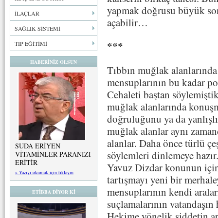
yapmak doğrusu büyük sor
İLAÇLAR
açabilir…
SAĞLIK SİSTEMİ
***
TIP EĞİTİMİ
HABERİNİZ OLSUN
Tıbbın muğlak alanlarında 
mensuplarının bu kadar po
Cehaleti baştan söylemiştik
muğlak alanlarında konuşma
doğruluğunu ya da yanlışlığ
muğlak alanlar aynı zamand
alanlar. Daha önce türlü çeş
SUDA ERİYEN
söylemleri dinlemeye hazır. 
VİTAMİNLER PARANIZI
ERİTİR
Yavuz Dizdar konunun için
» Yazıyı okumak için tıklayın
tartışmayı yeni bir merhale
mensuplarının kendi aralar
ETİBBA DİYOR Kİ
suçlamalarının vatandaşın 
Hekime yönelik şiddetin ar