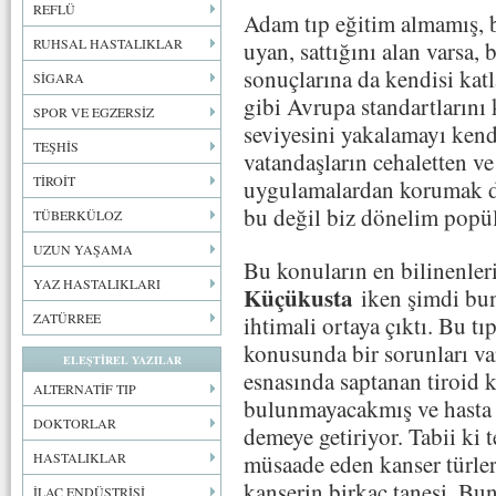
REFLÜ
Adam tıp eğitim almamış, 
RUHSAL HASTALIKLAR
uyan, sattığını alan varsa, 
sonuçlarına da kendisi katl
SİGARA
gibi Avrupa standartlarını
SPOR VE EGZERSİZ
seviyesini yakalamayı kendi
TEŞHİS
vatandaşların cehaletten ve
TİROİT
uygulamalardan korumak de
bu değil biz dönelim popül
TÜBERKÜLOZ
UZUN YAŞAMA
Bu konuların en bilinenle
YAZ HASTALIKLARI
Küçükusta
iken şimdi bu
ZATÜRREE
ihtimali ortaya çıktı. Bu t
konusunda bir sorunları va
ELEŞTİREL YAZILAR
esnasında saptanan tiroid 
ALTERNATİF TIP
bulunmayacakmış ve hasta 
DOKTORLAR
demeye getiriyor. Tabii ki t
müsaade eden kanser türler
HASTALIKLAR
kanserin birkaç tanesi. Bu
İLAÇ ENDÜSTRİSİ