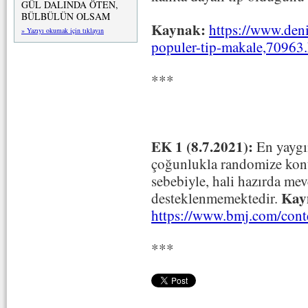
GÜL DALINDA ÖTEN,
BÜLBÜLÜN OLSAM
Kaynak:
https://www.deni
» Yazıyı okumak için tıklayın
populer-tip-makale,70963
***
EK 1 (8.7.2021):
En yaygın
çoğunlukla randomize kontr
sebebiyle, hali hazırda mev
Kay
desteklenmemektedir.
https://www.bmj.com/con
***