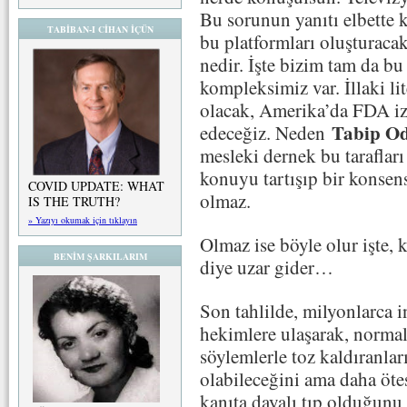
Bu sorunun yanıtı elbette k
TABİBAN-I CİHAN İÇÜN
bu platformları oluşturacak
nedir. İşte bizim tam da bu
kompleksimiz var. İllaki l
olacak, Amerika’da FDA izi
Tabip Od
edeceğiz. Neden
mesleki dernek bu tarafları
konuyu tartışıp bir konsen
COVID UPDATE: WHAT
olmaz.
IS THE TRUTH?
» Yazıyı okumak için tıklayın
Olmaz ise böyle olur işte, k
BENİM ŞARKILARIM
diye uzar gider…
Son tahlilde, milyonlarca 
hekimlere ulaşarak, norma
söylemlerle toz kaldıranlar
olabileceğini ama daha ötes
kanıta dayalı tıp olduğu