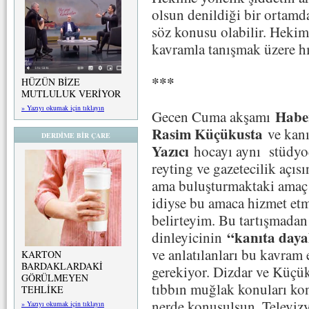
olsun denildiği bir ortamda
söz konusu olabilir. Hekiml
kavramla tanışmak üzere hız
***
HÜZÜN BİZE
MUTLULUK VERİYOR
» Yazıyı okumak için tıklayın
Habe
Gecen Cuma akşamı
Rasim Küçükusta
ve kanı
DERDİME BİR ÇARE
Yazıcı
hocayı aynı stüdyo
reyting ve gazetecilik açıs
ama buluşturmaktaki amaç e
idiyse bu amaca hizmet etm
belirteyim. Bu tartışmadan
“kanıta daya
dinleyicinin
ve anlatılanları bu kavram
KARTON
BARDAKLARDAKİ
gerekiyor. Dizdar ve Küçüku
GÖRÜLMEYEN
tıbbın muğlak konuları k
TEHLİKE
nerde konuşulsun. Televizy
» Yazıyı okumak için tıklayın