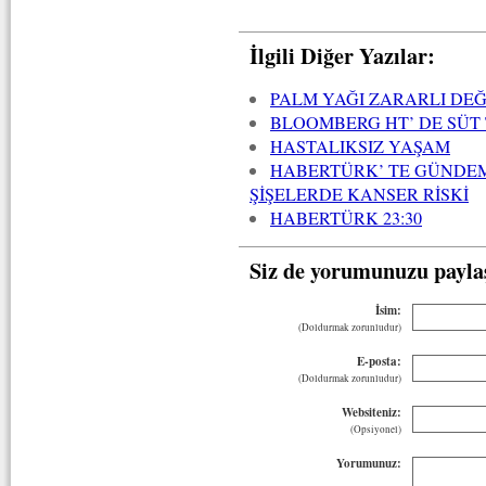
İlgili Diğer Yazılar:
PALM YAĞI ZARARLI DEĞ
BLOOMBERG HT’ DE SÜT 
HASTALIKSIZ YAŞAM
HABERTÜRK’ TE GÜNDEM
ŞİŞELERDE KANSER RİSKİ
HABERTÜRK 23:30
Siz de yorumunuzu payla
İsim:
(Doldurmak zorunludur)
E-posta:
(Doldurmak zorunludur)
Websiteniz:
(Opsiyonel)
Yorumunuz: