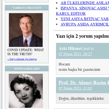
AB ÜLKELERİNDE AŞILA
İSPANYA, SİNOVAC AŞISI
TABİBAN-I CİHAN İÇÜN
KABUL EDİYOR
YENİ AŞIYA İHTİYAÇ VAR
AVRUPA AŞIDA AYRIMCIL
Yazı için 2 yorum yapılm
Aziz Hikmet
dedi ki:
COVID UPDATE: WHAT
07 Nisan 2021, 20:27
IS THE TRUTH?
» Yazıyı okumak için tıklayın
Hocam
resim başka bir gazetecinin
BENİM ŞARKILARIM
Prof. Dr. Ahmet Rasim
07 Nisan 2021, 21:02
Doğru, düzelttim. teşekkürler.