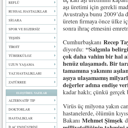
REFLÜ
aşı üretimi için gerekli mad
RUHSAL HASTALIKLAR
Avustralya bunu 2009’da d
üreten firmaya önce ülke iç
SİGARA
sonra ihraç etmesini emretm
SPOR VE EGZERSİZ
TEŞHİS
Recep Ta
Cumhurbaşkanı
TİROİT
“Salgınla belirgi
diyordu:
çok daha vahim bir hal al
TÜBERKÜLOZ
henüz ulaşamadı. Bir tar
UZUN YAŞAMA
tamamına yakınını aşılamı
YAZ HASTALIKLARI
aşıya ulaşamamış milyarl
ZATÜRREE
değerler adına endişe v
kadar haklı; çünkü gerçe
ELEŞTİREL YAZILAR
ALTERNATİF TIP
Virüs üç milyona yakın can
DOKTORLAR
hastanelerde, ölümün kıyıs
HASTALIKLAR
Mehmet Şimşek
Bakanı
d
milliyetçiliğinin tahmini
İLAÇ ENDÜSTRİSİ