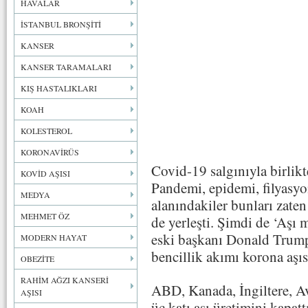
HAVALAR
İSTANBUL BRONŞİTİ
KANSER
KANSER TARAMALARI
KIŞ HASTALIKLARI
KOAH
KOLESTEROL
KORONAVİRÜS
Covid-19 salgınıyla birlikt
KOVİD AŞISI
Pandemi, epidemi, filyasy
MEDYA
alanındakiler bunları zate
MEHMET ÖZ
de yerleşti. Şimdi de ‘Aşı 
eski başkanı Donald Trump’
MODERN HAYAT
bencillik akımı korona aşıs
OBEZİTE
RAHİM AĞZI KANSERİ
ABD, Kanada, İngiltere, Avu
AŞISI
üç katı aşı üretimini kapatt