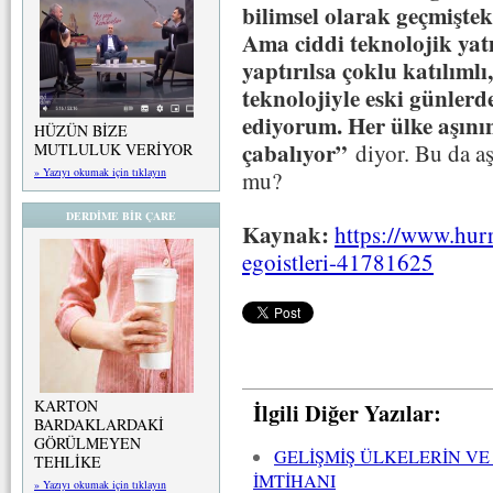
bilimsel olarak geçmişte
Ama ciddi teknolojik yatı
yaptırılsa çoklu katılımlı
teknolojiyle eski günler
ediyorum. Her ülke aşını
HÜZÜN BİZE
çabalıyor”
diyor. Bu da a
MUTLULUK VERİYOR
» Yazıyı okumak için tıklayın
mu?
DERDİME BİR ÇARE
Kaynak:
https://www.hurri
egoistleri-41781625
KARTON
İlgili Diğer Yazılar:
BARDAKLARDAKİ
GÖRÜLMEYEN
GELİŞMİŞ ÜLKELERİN VE
TEHLİKE
İMTİHANI
» Yazıyı okumak için tıklayın