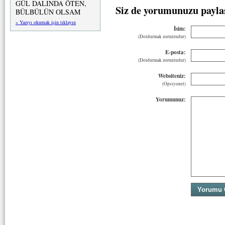
GÜL DALINDA ÖTEN,
Siz de yorumunuzu payla
BÜLBÜLÜN OLSAM
» Yazıyı okumak için tıklayın
İsim:
(Doldurmak zorunludur)
E-posta:
(Doldurmak zorunludur)
Websiteniz:
(Opsiyonel)
Yorumunuz: