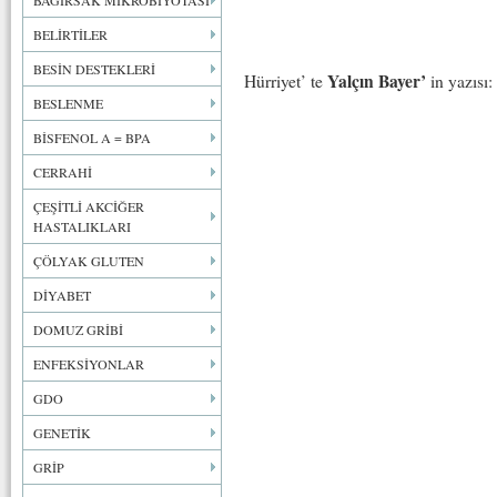
BAĞIRSAK MİKROBİYOTASI
BELİRTİLER
BESİN DESTEKLERİ
Yalçın Bayer’
Hürriyet’ te
in yazısı:
BESLENME
BİSFENOL A = BPA
CERRAHİ
ÇEŞİTLİ AKCİĞER
HASTALIKLARI
ÇÖLYAK GLUTEN
DİYABET
DOMUZ GRİBİ
ENFEKSİYONLAR
GDO
GENETİK
GRİP