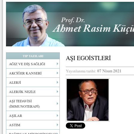
TIP YAZILARI
AŞI EGOİSTLERİ
AĞIZ VE DİŞ SAĞLIĞI
07 Nisan 2021
Yayınlanma tarihi:
AKCİĞER KANSERİ
ALERJİ
ALERJİK NEZLE
AŞI TEDAVİSİ
(İMMUNOTERAPİ)
AŞILAR
ASTIM