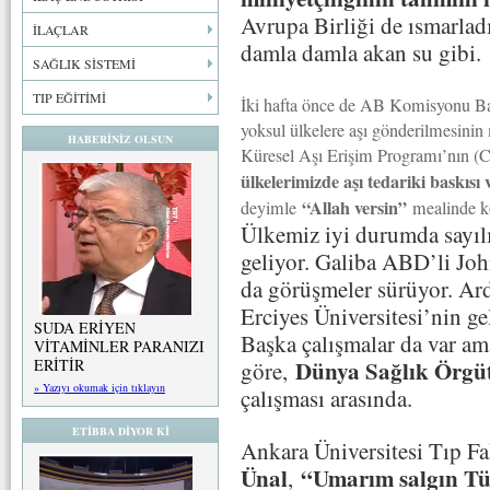
Avrupa Birliği de ısmarladı
İLAÇLAR
damla damla akan su gibi.
SAĞLIK SİSTEMİ
TIP EĞİTİMİ
İki hafta önce de AB Komisyonu B
yoksul ülkelere aşı gönderilmesini
HABERİNİZ OLSUN
Küresel Aşı Erişim Programı’nın (
ülkelerimizde aşı tedariki baskısı 
“Allah versin”
deyimle
mealinde k
Ülkemiz iyi durumda sayılı
geliyor. Galiba ABD’li Jo
da görüşmeler sürüyor. Ardı
Erciyes Üniversitesi’nin ge
SUDA ERİYEN
Başka çalışmalar da var am
VİTAMİNLER PARANIZI
Dünya Sağlık Örgü
ERİTİR
göre,
» Yazıyı okumak için tıklayın
çalışması arasında.
ETİBBA DİYOR Kİ
Ankara Üniversitesi Tıp F
Ünal
“Umarım salgın Tür
,