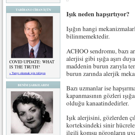
TABİBAN-I CİHAN İÇÜN
Işık neden hapşırtıyor?
Işığın hangi mekanizmalarl
bilinmemektedir.
ACHOO sendromu, bazı araşt
alerjisi gibi ışığa aşırı du
COVID UPDATE: WHAT
maddenin burun zarıyla tem
IS THE TRUTH?
burun zarında alerjik meka
» Yazıyı okumak için tıklayın
BENİM ŞARKILARIM
Bazı uzmanlar ise hapşırma
kapanmasının gözleri ışığ
olduğu kanaatindedirler.
Işık alerjisini, gözlerden ç
korteksindeki sinir hücrele
ilgili komşu nöronların uya