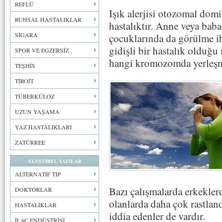
REFLÜ
Işık alerjisi otozomal dom
RUHSAL HASTALIKLAR
hastalıktır. Anne veya baba
SİGARA
çocuklarında da görülme ih
gidişli bir hastalık olduğ
SPOR VE EGZERSİZ
hangi kromozomda yerleşmi
TEŞHİS
TİROİT
TÜBERKÜLOZ
UZUN YAŞAMA
YAZ HASTALIKLARI
ZATÜRREE
ELEŞTİREL YAZILAR
ALTERNATİF TIP
Bazı çalışmalarda erkekler
DOKTORLAR
olanlarda daha çok rastland
HASTALIKLAR
iddia edenler de vardır.
İLAÇ ENDÜSTRİSİ