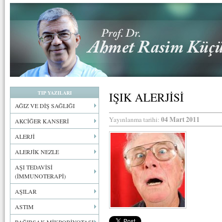
TIP YAZILARI
IŞIK ALERJİSİ
AĞIZ VE DİŞ SAĞLIĞI
04 Mart 2011
Yayınlanma tarihi:
AKCİĞER KANSERİ
ALERJİ
ALERJİK NEZLE
AŞI TEDAVİSİ
(İMMUNOTERAPİ)
AŞILAR
ASTIM