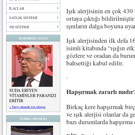
İLAÇLAR
Işık alerjisinin en çok 43
ortaya çıktığı bildirilmişt
SAĞLIK SİSTEMİ
ışınların dalga boyuna uyar
TIP EĞİTİMİ
HABERİNİZ OLSUN
Işık alerjisinden ilk defa
isimli kitabında “ışığın et
gözlere ve oradan da buru
bahsettiği kabul edilir.
Hapşırmak zararlı mıdır
SUDA ERİYEN
VİTAMİNLER PARANIZI
ERİTİR
Birkaç kere hapşırmak birço
» Yazıyı okumak için tıklayın
ve ışık alerjisi olanlar da 
ETİBBA DİYOR Kİ
bazı durumlarda hapşırma ci