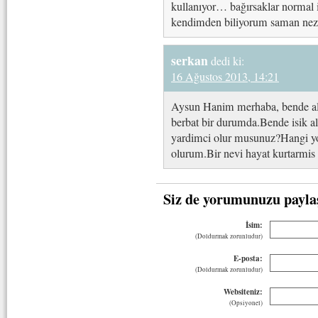
kullanıyor… bağırsaklar normal 
kendimden biliyorum saman ne
serkan
dedi ki:
16 Ağustos 2013, 14:21
Aysun Hanim merhaba, bende aler
berbat bir durumda.Bende isik ale
yardimci olur musunuz?Hangi yolu
olurum.Bir nevi hayat kurtarmis 
Siz de yorumunuzu payla
İsim:
(Doldurmak zorunludur)
E-posta:
(Doldurmak zorunludur)
Websiteniz:
(Opsiyonel)