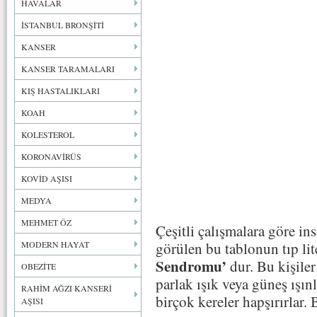
HAVALAR
İSTANBUL BRONŞİTİ
KANSER
KANSER TARAMALARI
KIŞ HASTALIKLARI
KOAH
KOLESTEROL
KORONAVİRÜS
KOVİD AŞISI
MEDYA
MEHMET ÖZ
Çeşitli çalışmalara göre in
MODERN HAYAT
görülen bu tablonun tıp li
Sendromu’
dur. Bu kişiler
OBEZİTE
parlak ışık veya güneş ışın
RAHİM AĞZI KANSERİ
birçok kereler hapşırırlar. 
AŞISI