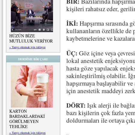
BİR:
Bazılarında hapşırma 
kişileri rahatsız eder, gerili
İKİ:
Hapşırma sırasında gö
kullananların özellikle de 
HÜZÜN BİZE
kaybetmelerine ve kazalara 
MUTLULUK VERİYOR
» Yazıyı okumak için tıklayın
ÜÇ:
Göz içine veya çevresi
lokal anestetik enjeksiyonu
DERDİME BİR ÇARE
hasta göze yapılacak enjek
sakinleştirilmiş olabilir. İ
hapşırmaya başlayabilir ve
için anestetik maddeyi zer
DÖRT:
Işık alerji ile bağl
KARTON
bazı kişilerin çok fazla ye
BARDAKLARDAKİ
doldurmaları ile ortaya çık
GÖRÜLMEYEN
TEHLİKE
» Yazıyı okumak için tıklayın