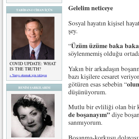
Gelelim neticeye
TABİBAN-I CİHAN İÇÜN
Sosyal hayatın kişisel haya
şey.
Üzüm üzüme baka baka 
“
söylenmemiş olduğu ortad
COVID UPDATE: WHAT
Yakın bir arkadaşın boşan
IS THE TRUTH?
bazı kişilere cesaret veriy
» Yazıyı okumak için tıklayın
olum
götüren esas sebebin “
BENİM ŞARKILARIM
düşünüyorum.
Mutlu bir evliliği olan bir
de boşanayım”
diye boşa
sanmıyorum.
Boşanma-korkusu dolayısıyl