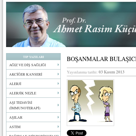
TIP YAZILARI
BOŞANMALAR BULAŞICI
AĞIZ VE DİŞ SAĞLIĞI
03 Kasım 2013
Yayınlanma tarihi:
AKCİĞER KANSERİ
ALERJİ
ALERJİK NEZLE
AŞI TEDAVİSİ
(İMMUNOTERAPİ)
AŞILAR
ASTIM