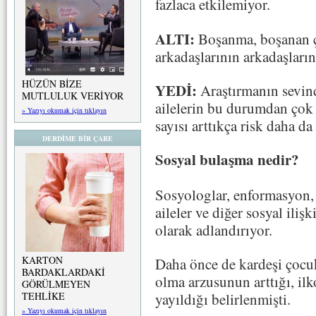
fazlaca etkilemiyor.
ALTI:
Boşanma, boşanan çi
arkadaşlarının arkadaşlarını
HÜZÜN BİZE
YEDİ:
Araştırmanın sevindi
MUTLULUK VERİYOR
ailelerin bu durumdan çok 
» Yazıyı okumak için tıklayın
sayısı arttıkça risk daha da
DERDİME BİR ÇARE
Sosyal bulaşma nedir?
Sosyologlar, enformasyon, 
aileler ve diğer sosyal ilişk
olarak adlandırıyor.
KARTON
Daha önce de kardeşi çocuk
BARDAKLARDAKİ
olma arzusunun arttığı, il
GÖRÜLMEYEN
TEHLİKE
yayıldığı belirlenmişti.
» Yazıyı okumak için tıklayın