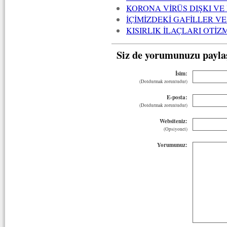
KORONA VİRÜS DIŞKI VE
İÇİMİZDEKİ GAFİLLER V
KISIRLIK İLAÇLARI OTİZ
Siz de yorumunuzu payla
İsim:
(Doldurmak zorunludur)
E-posta:
(Doldurmak zorunludur)
Websiteniz:
(Opsiyonel)
Yorumunuz: