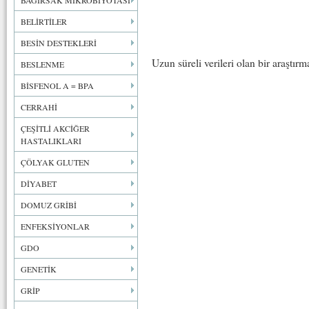
BAĞIRSAK MİKROBİYOTASI
BELİRTİLER
BESİN DESTEKLERİ
Uzun süreli verileri olan bir araştır
BESLENME
BİSFENOL A = BPA
CERRAHİ
ÇEŞİTLİ AKCİĞER
HASTALIKLARI
ÇÖLYAK GLUTEN
DİYABET
DOMUZ GRİBİ
ENFEKSİYONLAR
GDO
GENETİK
GRİP