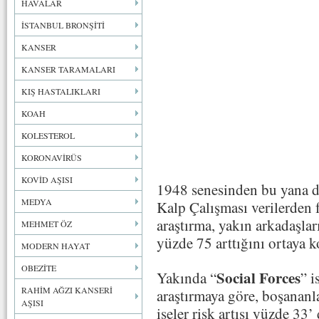
HAVALAR
İSTANBUL BRONŞİTİ
KANSER
KANSER TARAMALARI
KIŞ HASTALIKLARI
KOAH
KOLESTEROL
KORONAVİRÜS
KOVİD AŞISI
1948 senesinden bu yana 
MEDYA
Kalp Çalışması verilerden f
araştırma, yakın arkadaşla
MEHMET ÖZ
yüzde 75 arttığını ortaya 
MODERN HAYAT
OBEZİTE
Social Forces
Yakında “
” i
RAHİM AĞZI KANSERİ
araştırmaya göre, boşananla
AŞISI
iseler risk artışı yüzde 33’ 