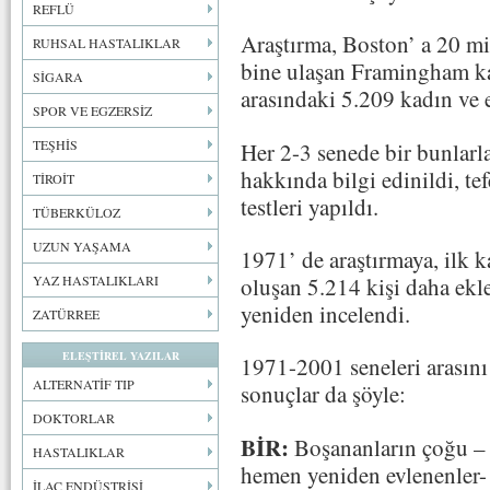
REFLÜ
Araştırma, Boston’ a 20 m
RUHSAL HASTALIKLAR
bine ulaşan Framingham ka
SİGARA
arasındaki 5.209 kadın ve 
SPOR VE EGZERSİZ
TEŞHİS
Her 2-3 senede bir bunlarl
hakkında bilgi edinildi, te
TİROİT
testleri yapıldı.
TÜBERKÜLOZ
UZUN YAŞAMA
1971’ de araştırmaya, ilk k
oluşan 5.214 kişi daha ekl
YAZ HASTALIKLARI
yeniden incelendi.
ZATÜRREE
ELEŞTİREL YAZILAR
1971-2001 seneleri arasını
ALTERNATİF TIP
sonuçlar da şöyle:
DOKTORLAR
BİR:
Boşananların çoğu – 
HASTALIKLAR
hemen yeniden evlenenler- 
İLAÇ ENDÜSTRİSİ