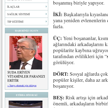
boşanmış biriyle yapıyor.
İLAÇLAR
İKİ:
Başkalarıyla kıyaslan
SAĞLIK SİSTEMİ
yana yeniden evlenenlerin d
TIP EĞİTİMİ
fazla.
HABERİNİZ OLSUN
ÜÇ:
Yeni boşananlar, kısme
ağlarındaki arkadaşlarını 
popülarite kaybına uğruyor 
tarafından evlilikleri için “
görülüyor.
SUDA ERİYEN
DÖRT:
Sosyal ağlarda çok
VİTAMİNLER PARANIZI
popüler kişiler, daha az ar
ERİTİR
boşanıyor.
» Yazıyı okumak için tıklayın
ETİBBA DİYOR Kİ
BEŞ:
Risk artışı için arkad
önemli, arkadaşların birbi