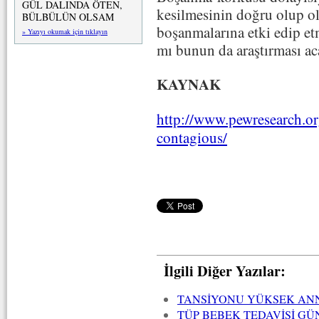
GÜL DALINDA ÖTEN,
kesilmesinin doğru olup o
BÜLBÜLÜN OLSAM
boşanmalarına etki edip e
» Yazıyı okumak için tıklayın
mı bunun da araştırması a
KAYNAK
http://www.pewresearch.or
contagious/
İlgili Diğer Yazılar:
TANSİYONU YÜKSEK AN
TÜP BEBEK TEDAVİSİ G