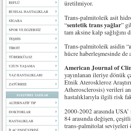
üretilmiyor.
REFLÜ
RUHSAL HASTALIKLAR
Trans-palmitoleik asit hidr
SİGARA
sentetik trans yağlar
“
” gi
SPOR VE EGZERSİZ
tam aksine kalp sağlığını d
TEŞHİS
Trans-palmitoleik asidin “
TİROİT
hücre haberleşmesinde de 
TÜBERKÜLOZ
American Journal of Clin
UZUN YAŞAMA
yayınlanan ileriye dönük 
YAZ HASTALIKLARI
Etnik Ateroskleroz Araştır
ZATÜRREE
Atherosclerosis) verileri a
hastalıklarıyla ilgili risk 
ELEŞTİREL YAZILAR
ALTERNATİF TIP
2000-2002 arasında USA’ nı
DOKTORLAR
84 arasında değişen, çeşitl
HASTALIKLAR
trans-palmitolat seviyeleri
İLAÇ ENDÜSTRİSİ