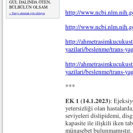
GÜL DALINDA ÖTEN,
BÜLBÜLÜN OLSAM
http://www.ncbi.nlm.nih
» Yazıyı okumak için tıklayın
http://www.ncbi.nlm.nih
http://ahmetrasimkucukust
yazilari/beslenme/trans-ya
http://ahmetrasimkucukust
yazilari/beslenme/trans-ya
***
EK 1 (14.1.2023)
: Ejeksi
yetersizliği olan
hastalarda,
seviyeleri dislipidemi, di
kapasite ile ilişkili iken ta
münasebet bulunmamıştır.