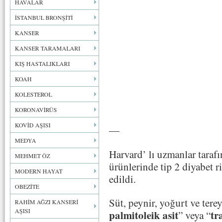
HAVALAR
İSTANBUL BRONŞİTİ
KANSER
KANSER TARAMALARI
KIŞ HASTALIKLARI
KOAH
KOLESTEROL
KORONAVİRÜS
KOVİD AŞISI
—
MEDYA
Harvard’ lı uzmanlar taraf
MEHMET ÖZ
ürünlerinde tip 2 diyabet ri
MODERN HAYAT
edildi.
OBEZİTE
Süt, peynir, yoğurt ve tere
RAHİM AĞZI KANSERİ
AŞISI
palmitoleik asit
tr
” veya “