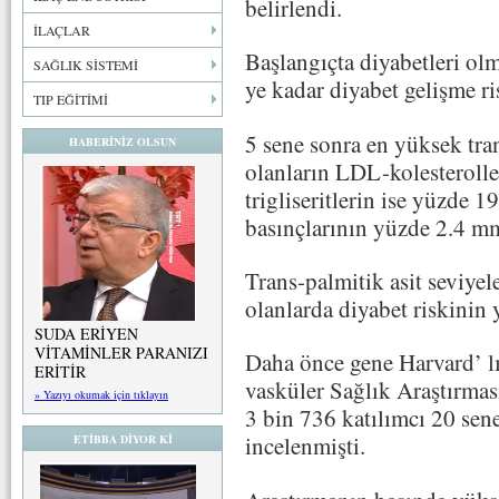
belirlendi.
İLAÇLAR
Başlangıçta diyabetleri o
SAĞLIK SİSTEMİ
ye kadar diyabet gelişme ris
TIP EĞİTİMİ
5 sene sonra en yüksek tran
HABERİNİZ OLSUN
olanların LDL-kolesterolle
trigliseritlerin ise yüzde 1
basınçlarının yüzde 2.4 mm
Trans-palmitik asit seviye
olanlarda diyabet riskinin 
SUDA ERİYEN
VİTAMİNLER PARANIZI
Daha önce gene Harvard’ l
ERİTİR
vasküler Sağlık Araştırmas
» Yazıyı okumak için tıklayın
3 bin 736 katılımcı 20 sene 
incelenmişti.
ETİBBA DİYOR Kİ