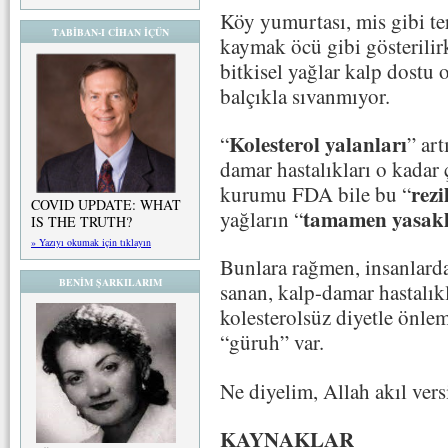
Köy yumurtası, mis gibi ter
TABİBAN-I CİHAN İÇÜN
kaymak öcü gibi gösterilir
bitkisel yağlar kalp dostu 
balçıkla sıvanmıyor.
Kolesterol yalanları
“
” ar
damar hastalıkları o kadar 
rezi
kurumu FDA bile bu “
COVID UPDATE: WHAT
tamamen yasak
yağların “
IS THE TRUTH?
» Yazıyı okumak için tıklayın
Bunlara rağmen, insanlarda
BENİM ŞARKILARIM
sanan, kalp-damar hastalıkla
kolesterolsüz diyetle önle
“güruh” var.
Ne diyelim, Allah akıl vers
KAYNAKLAR