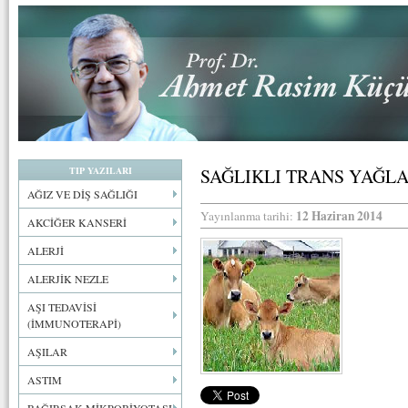
TIP YAZILARI
SAĞLIKLI TRANS YAĞL
AĞIZ VE DİŞ SAĞLIĞI
12 Haziran 2014
Yayınlanma tarihi:
AKCİĞER KANSERİ
ALERJİ
ALERJİK NEZLE
AŞI TEDAVİSİ
(İMMUNOTERAPİ)
AŞILAR
ASTIM