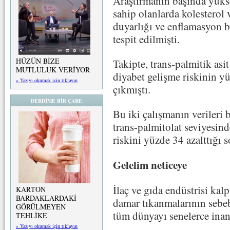
Araştırmanın başında yükse
sahip olanlarda kolesterol 
duyarlığı ve enflamasyon b
tespit edilmişti.
HÜZÜN BİZE
Takipte, trans-palmitik asi
MUTLULUK VERİYOR
diyabet gelişme riskinin y
» Yazıyı okumak için tıklayın
çıkmıştı.
DERDİME BİR ÇARE
Bu iki çalışmanın verileri 
trans-palmitolat seviyesind
riskini yüzde 34 azalttığı 
Gelelim neticeye
İlaç ve gıda endüstrisi kalp
KARTON
BARDAKLARDAKİ
damar tıkanmalarının sebe
GÖRÜLMEYEN
tüm dünyayı senelerce inan
TEHLİKE
» Yazıyı okumak için tıklayın