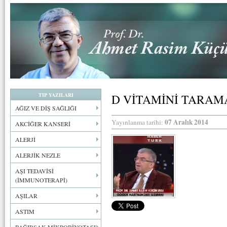
TIP YAZILARI
D VİTAMİNİ TARAMA
AĞIZ VE DİŞ SAĞLIĞI
07 Aralık 2014
Yayınlanma tarihi:
AKCİĞER KANSERİ
ALERJİ
ALERJİK NEZLE
AŞI TEDAVİSİ
(İMMUNOTERAPİ)
AŞILAR
ASTIM