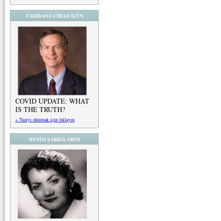
TABİBAN-I CİHAN İÇÜN
COVID UPDATE: WHAT
IS THE TRUTH?
» Yazıyı okumak için tıklayın
BENİM ŞARKILARIM