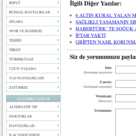
İlgili Diğer Yazılar:
REFLÜ
RUHSAL HASTALIKLAR
6 ALTIN KURAL YALAN M
SAĞLIKLI YAŞAMANIN SI
SİGARA
HABERTÜRK’ TE SOĞUK 
SPOR VE EGZERSİZ
İFTAR VAKTİ
TEŞHİS
GRİPTEN NASIL KORUNM
TİROİT
Siz de yorumunuzu payla
TÜBERKÜLOZ
İsim:
UZUN YAŞAMA
(Doldurmak zorunludur)
YAZ HASTALIKLARI
E-posta:
ZATÜRREE
(Doldurmak zorunludur)
Websiteniz:
ELEŞTİREL YAZILAR
(Opsiyonel)
ALTERNATİF TIP
Yorumunuz:
DOKTORLAR
HASTALIKLAR
İLAÇ ENDÜSTRİSİ