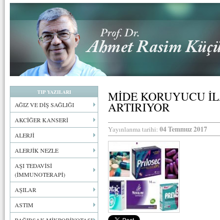
TIP YAZILARI
MİDE KORUYUCU İL
ARTIRIYOR
AĞIZ VE DİŞ SAĞLIĞI
AKCİĞER KANSERİ
04 Temmuz 2017
Yayınlanma tarihi:
ALERJİ
ALERJİK NEZLE
AŞI TEDAVİSİ
(İMMUNOTERAPİ)
AŞILAR
ASTIM