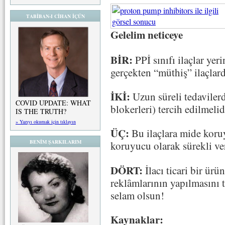
TABİBAN-I CİHAN İÇÜN
Gelelim neticeye
BİR:
PPİ sınıfı ilaçlar yer
gerçekten “müthiş” ilaçlard
İKİ:
Uzun süreli tedavilerd
COVID UPDATE: WHAT
blokerleri) tercih edilmelid
IS THE TRUTH?
» Yazıyı okumak için tıklayın
ÜÇ:
Bu ilaçlara mide koru
BENİM ŞARKILARIM
koruyucu olarak sürekli veri
DÖRT:
İlacı ticari bir ürü
reklȃmlarının yapılmasını 
selam olsun!
Kaynaklar: