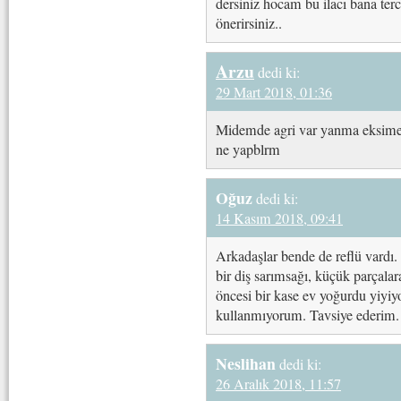
dersiniz hocam bu ilacı bana ter
önerirsiniz..
Arzu
dedi ki:
29 Mart 2018, 01:36
Midemde agri var yanma eksime 
ne yapblrm
Oğuz
dedi ki:
14 Kasım 2018, 09:41
Arkadaşlar bende de reflü vardı
bir diş sarımsağı, küçük parçalar
öncesi bir kase ev yoğurdu yiyiy
kullanmıyorum. Tavsiye ederim.
Neslihan
dedi ki:
26 Aralık 2018, 11:57