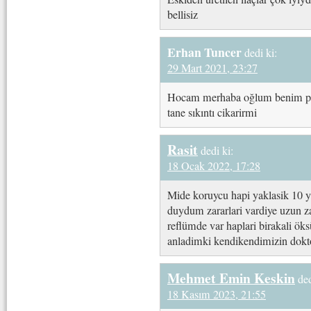
bellisiz
Erhan Tuncer
dedi ki:
29 Mart 2021, 23:27
Hocam merhaba oğlum benim pa
tane sıkıntı cikarirmi
Rasit
dedi ki:
18 Ocak 2022, 17:28
Mide koruycu hapi yaklasik 10 yi
duydum zararlari vardiye uzun z
reflümde var haplari birakali öksü
anladimki kendikendimizin dokt
Mehmet Emin Keskin
ded
18 Kasım 2023, 21:55