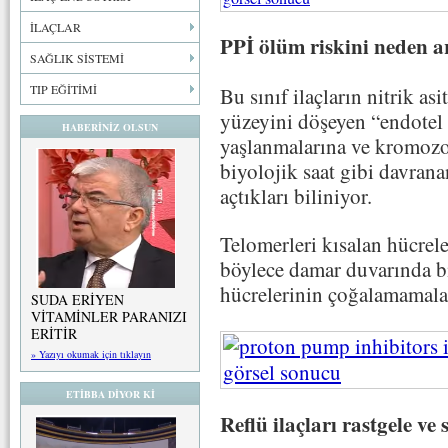
İLAÇLAR
PPİ ölüm riskini neden a
SAĞLIK SİSTEMİ
TIP EĞİTİMİ
Bu sınıf ilaçların nitrik as
yüzeyini döşeyen “endotel 
HABERİNİZ OLSUN
yaşlanmalarına ve kromozo
biyolojik saat gibi davrana
açtıkları biliniyor.
Telomerleri kısalan hücrel
böylece damar duvarında b
hücrelerinin çoğalamamaları
SUDA ERİYEN
VİTAMİNLER PARANIZI
ERİTİR
» Yazıyı okumak için tıklayın
ETİBBA DİYOR Kİ
Reflü ilaçları rastgele ve 