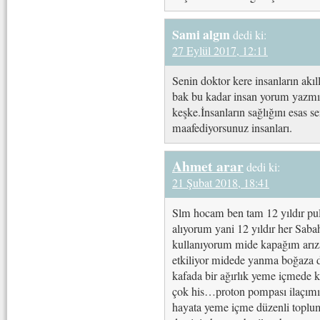
Sami algın
dedi ki:
27 Eylül 2017, 12:11
Senin doktor kere insanların akıll
bak bu kadar insan yorum yazm
keşke.İnsanların sağlığını esas se
maafediyorsunuz insanları.
Ahmet arar
dedi ki:
21 Şubat 2018, 18:41
Slm hocam ben tam 12 yıldır p
alıyorum yani 12 yıldır her Sab
kullanıyorum mide kapağım arıza
etkiliyor midede yanma boğaza 
kafada bir ağırlık yeme içmede k
çok his…proton pompası ilaçımı 
hayata yeme içme düzenli toplu