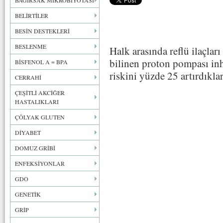
BAĞIRSAK MİKROBİYOTASI
BELİRTİLER
BESİN DESTEKLERİ
BESLENME
Halk arasında reflü ilaçlar
bilinen proton pompası inh
BİSFENOL A = BPA
riskini yüzde 25 artırdıklar
CERRAHİ
ÇEŞİTLİ AKCİĞER
HASTALIKLARI
ÇÖLYAK GLUTEN
DİYABET
DOMUZ GRİBİ
ENFEKSİYONLAR
GDO
GENETİK
GRİP