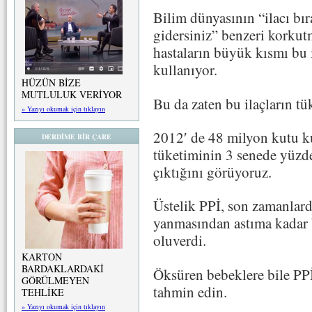
Bilim dünyasının “ilacı b
gidersiniz” benzeri korkut
hastaların büyük kısmı bu i
kullanıyor.
HÜZÜN BİZE
MUTLULUK VERİYOR
Bu da zaten bu ilaçların tü
» Yazıyı okumak için tıklayın
2012′ de 48 milyon kutu kul
DERDİME BİR ÇARE
tüketiminin 3 senede yüzd
çıktığını görüyoruz.
Üstelik PPİ, son zamanlard
yanmasından astıma kadar b
oluverdi.
KARTON
BARDAKLARDAKİ
Öksüren bebeklere bile PPİ 
GÖRÜLMEYEN
tahmin edin.
TEHLİKE
» Yazıyı okumak için tıklayın