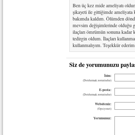
Ben üç kez mide ameliyatı oldum
şikayeti ile gittiğimde ameliyata 
bakımda kaldım. Ölümden döndü
mevsim değişimlerinde olduğu gi
ilaçları ömrümün sonuna kadar k
tedirgin oldum. İlaçları kullan
kullanmalıyım. Teşekkür ederim.
Siz de yorumunuzu payla
İsim:
(Doldurmak zorunludur)
E-posta:
(Doldurmak zorunludur)
Websiteniz:
(Opsiyonel)
Yorumunuz: