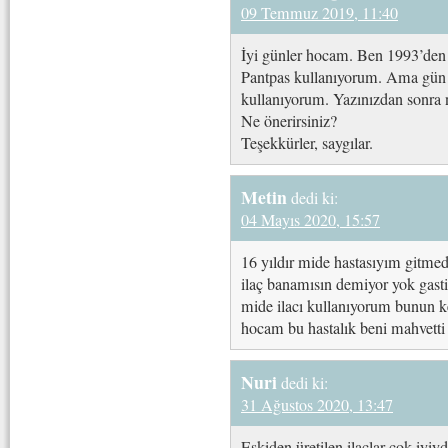
09 Temmuz 2019, 11:40
İyi günler hocam. Ben 1993’den 
Pantpas kullanıyorum. Ama gün a
kullanıyorum. Yazınızdan sonra
Ne önerirsiniz?
Teşekkürler, saygılar.
Metin
dedi ki:
04 Mayıs 2020, 15:57
16 yıldır mide hastasıyım gitmed
ilaç banamısın demiyor yok gastir
mide ilacı kullanıyorum bunun 
hocam bu hastalık beni mahvetti
Nuri
dedi ki:
31 Ağustos 2020, 13:47
Eskiden üretilen ilaçlar çok iyiy