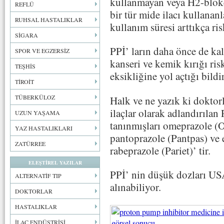
kullanmayan veya H2-bloker
REFLÜ
bir tür mide ilacı kullana
RUHSAL HASTALIKLAR
kullanım süresi arttıkça risk
SİGARA
PPİ’ ların daha önce de kalp
SPOR VE EGZERSİZ
kanseri ve kemik kırığı ri
TEŞHİS
eksikliğine yol açtığı bildir
TİROİT
TÜBERKÜLOZ
Halk ve ne yazık ki doktor
ilaçlar olarak adlandırılan 
UZUN YAŞAMA
tanınmışları omeprazole (O
YAZ HASTALIKLARI
pantoprazole (Pantpas) ve
ZATÜRREE
rabeprazole (Pariet)’ tir.
ELEŞTİREL YAZILAR
PPİ’ nin düşük dozları USA
ALTERNATİF TIP
alınabiliyor.
DOKTORLAR
HASTALIKLAR
İLAÇ ENDÜSTRİSİ