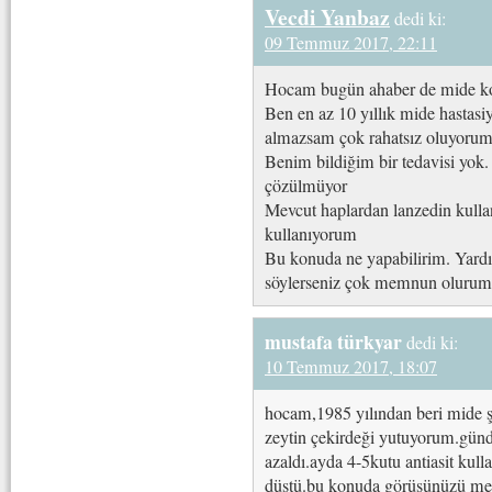
Vecdi Yanbaz
dedi ki:
09 Temmuz 2017, 22:11
Hocam bugün ahaber de mide koru
Ben en az 10 yıllık mide hastas
almazsam çok rahatsız oluyoru
Benim bildiğim bir tedavisi yo
çözülmüyor
Mevcut haplardan lanzedin kulla
kullanıyorum
Bu konuda ne yapabilirim. Yard
söylerseniz çok memnun olurum
mustafa türkyar
dedi ki:
10 Temmuz 2017, 18:07
hocam,1985 yılından beri mide şi
zeytin çekirdeği yutuyorum.günd
azaldı.ayda 4-5kutu antiasit ku
düştü.bu konuda görüşünüzü mer