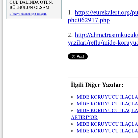
GÜL DALINDA ÖTEN,
BÜLBÜLÜN OLSAM
1.
https://eurekalert.org/
» Yazıyı okumak için tıklayın
phd062917.php
2.
http://ahmetrasimkucuku
yazilari/reflu/mide-koruyucu
İlgili Diğer Yazılar:
MİDE KORUYUCU İLAÇLAR
MİDE KORUYUCU İLAÇLA
MİDE KORUYUCU İLAÇLAR
ARTIRIYOR
MİDE KORUYUCU İLAÇLA
MİDE KORUYUCU İLAÇLA