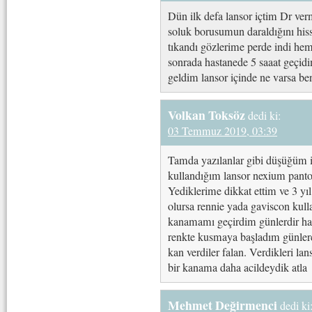
Dün ilk defa lansor içtim Dr vermi
soluk borusumun daraldığını hiss
tıkandı gözlerime perde indi he
sonrada hastanede 5 saaat geçid
geldim lansor içinde ne varsa be
Volkan Toksöz
dedi ki:
03 Temmuz 2019, 03:39
Tamda yazılanlar gibi düşüğüm i
kullandığım lansor nexium pant
Yediklerime dikkat ettim ve 3 yı
olursa rennie yada gaviscon kull
kanamamı geçirdim günlerdir has
renkte kusmaya başladım günlerce
kan verdiler falan. Verdikleri la
bir kanama daha acildeydik atla
Mehmet Değirmenci
dedi ki