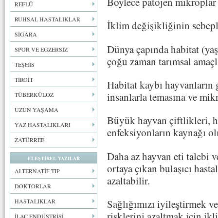
Böylece patojen mikroplar 
REFLÜ
RUHSAL HASTALIKLAR
İklim değişikliğinin sebepl
SİGARA
Dünya çapında habitat (ya
SPOR VE EGZERSİZ
çoğu zaman tarımsal amaçla
TEŞHİS
TİROİT
Habitat kaybı hayvanların 
insanlarla temasına ve mikr
TÜBERKÜLOZ
UZUN YAŞAMA
Büyük hayvan çiftlikleri, 
YAZ HASTALIKLARI
enfeksiyonların kaynağı ol
ZATÜRREE
Daha az hayvan eti talebi v
ELEŞTİREL YAZILAR
ortaya çıkan bulaşıcı hastal
ALTERNATİF TIP
azaltabilir.
DOKTORLAR
HASTALIKLAR
Sağlığımızı iyileştirmek ve
risklerini azaltmak için i
İLAÇ ENDÜSTRİSİ