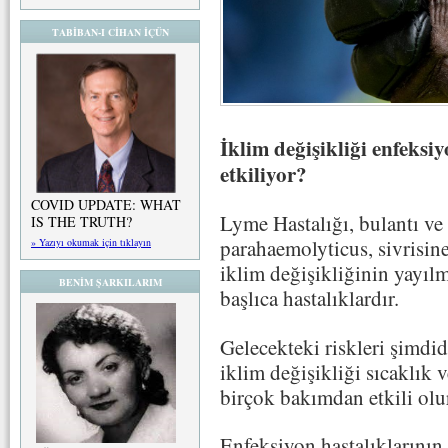
TABİBAN-I CİHAN İÇÜN
İklim değişikliği enfeksiy
etkiliyor?
COVID UPDATE: WHAT
Lyme Hastalığı, bulantı v
IS THE TRUTH?
parahaemolyticus, sivrisin
» Yazıyı okumak için tıklayın
iklim değişikliğinin yayılm
BENİM ŞARKILARIM
başlıca hastalıklardır.
Gelecekteki riskleri şimd
iklim değişikliği sıcaklık
birçok bakımdan etkili olu
Enfeksiyon hastalıklarının 