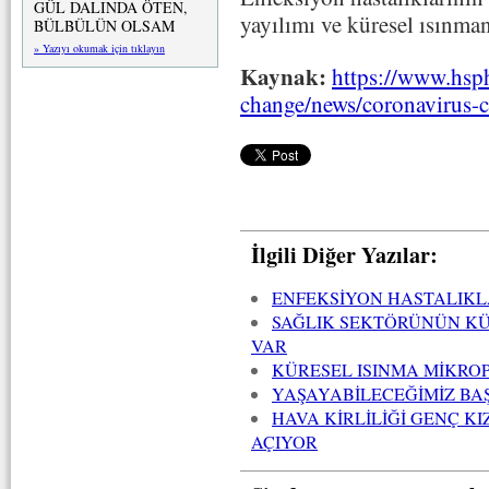
GÜL DALINDA ÖTEN,
yayılımı ve küresel ısınman
BÜLBÜLÜN OLSAM
» Yazıyı okumak için tıklayın
Kaynak:
https://www.hsph
change/news/coronavirus-c
İlgili Diğer Yazılar:
ENFEKSİYON HASTALIKL
SAĞLIK SEKTÖRÜNÜN KÜR
VAR
KÜRESEL ISINMA MİKROP
YAŞAYABİLECEĞİMİZ BA
HAVA KİRLİLİĞİ GENÇ K
AÇIYOR