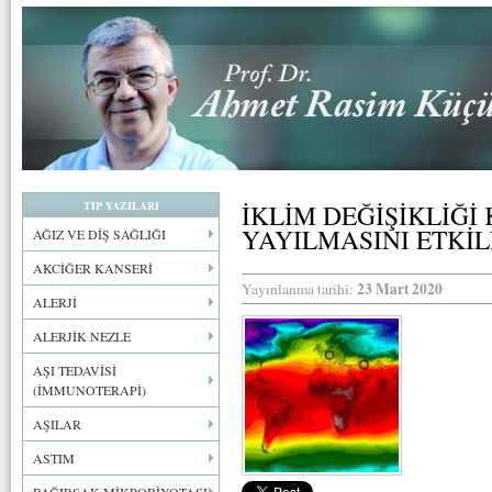
TIP YAZILARI
İKLİM DEĞİŞİKLİĞİ
YAYILMASINI ETKİL
AĞIZ VE DİŞ SAĞLIĞI
AKCİĞER KANSERİ
23 Mart 2020
Yayınlanma tarihi:
ALERJİ
ALERJİK NEZLE
AŞI TEDAVİSİ
(İMMUNOTERAPİ)
AŞILAR
ASTIM