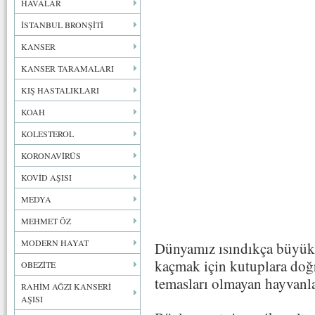
HAVALAR
İSTANBUL BRONŞİTİ
KANSER
KANSER TARAMALARI
KIŞ HASTALIKLARI
KOAH
KOLESTEROL
KORONAVİRÜS
KOVİD AŞISI
MEDYA
MEHMET ÖZ
MODERN HAYAT
Dünyamız ısındıkça büyük 
kaçmak için kutuplara doğr
OBEZİTE
temasları olmayan hayvanlar
RAHİM AĞZI KANSERİ
AŞISI