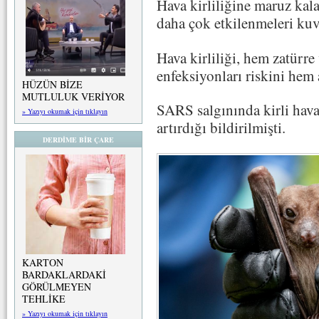
Hava kirliliğine maruz kala
daha çok etkilenmeleri ku
Hava kirliliği, hem zatürre
enfeksiyonları riskini hem a
HÜZÜN BİZE
MUTLULUK VERİYOR
SARS salgınında kirli hava
» Yazıyı okumak için tıklayın
artırdığı bildirilmişti.
DERDİME BİR ÇARE
KARTON
BARDAKLARDAKİ
GÖRÜLMEYEN
TEHLİKE
» Yazıyı okumak için tıklayın