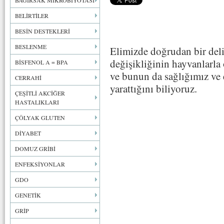
BAĞIRSAK MİKROBİYOTASI
BELİRTİLER
BESİN DESTEKLERİ
BESLENME
Elimizde doğrudan bir del
değişikliğinin hayvanlarla
BİSFENOL A = BPA
ve bunun da sağlığımız ve
CERRAHİ
yarattığını biliyoruz.
ÇEŞİTLİ AKCİĞER
HASTALIKLARI
ÇÖLYAK GLUTEN
DİYABET
DOMUZ GRİBİ
ENFEKSİYONLAR
GDO
GENETİK
GRİP