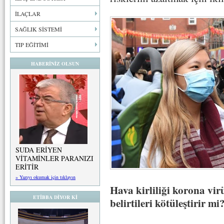
İLAÇLAR
SAĞLIK SİSTEMİ
TIP EĞİTİMİ
HABERİNİZ OLSUN
SUDA ERİYEN
VİTAMİNLER PARANIZI
ERİTİR
» Yazıyı okumak için tıklayın
Hava kirliliği korona virü
ETİBBA DİYOR Kİ
belirtileri kötüleştirir mi