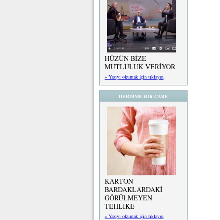
HÜZÜN BİZE
MUTLULUK VERİYOR
» Yazıyı okumak için tıklayın
DERDİME BİR ÇARE
KARTON
BARDAKLARDAKİ
GÖRÜLMEYEN
TEHLİKE
» Yazıyı okumak için tıklayın