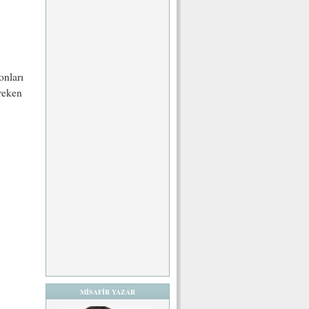
onları
reken
MİSAFİR YAZAR