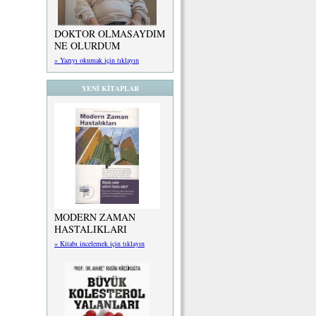
DOKTOR OLMASAYDIM
NE OLURDUM
» Yazıyı okumak için tıklayın
YENİ KİTAPLAR
MODERN ZAMAN
HASTALIKLARI
» Kitabı incelemek için tıklayın