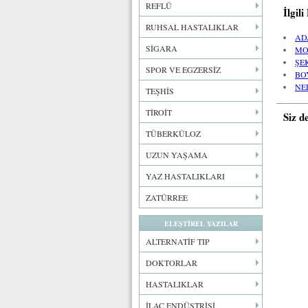
REFLÜ
İlgil
RUHSAL HASTALIKLAR
AD
SİGARA
MO
ŞE
SPOR VE EGZERSİZ
BO
NE
TEŞHİS
TİROİT
Siz d
TÜBERKÜLOZ
UZUN YAŞAMA
YAZ HASTALIKLARI
ZATÜRREE
ELEŞTİREL YAZILAR
ALTERNATİF TIP
DOKTORLAR
HASTALIKLAR
İLAÇ ENDÜSTRİSİ