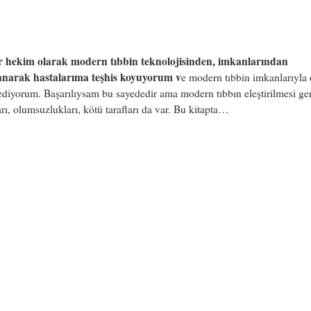
r hekim olarak modern tıbbin teknolojisinden, imkanlarından
anarak hastalarıma teşhis koyuyorum v
e modern tıbbin imkanlarıyla 
ediyorum. Başarılıysam bu sayededir ama modern tıbbın eleştirilmesi ge
arı, olumsuzlukları, kötü tarafları da var. Bu kitapta…