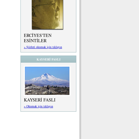
ERCİYES'TEN
ESİNTİLER
» Şiirleri okumak için tıklayın
KAYSERİ FASLI
KAYSERİ FASLI
» Okumak için tıklayın