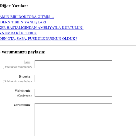
i Diğer Yazılar:
AMIN BİRİ DOKTORA GİTMİŞ…
DERN TIBBIN YANLIŞLARI
KER HASTALIĞINDAN AMELİYATLA KURTULUN!
YNUMDAKİ KELEBEK
DEN OTA, SAPA, PÜSKÜLE DÜŞKÜN OLDUK?
e yorumunuzu paylaşın:
İsim:
(Doldurmak zorunludur)
E-posta:
(Doldurmak zorunludur)
Websiteniz:
(Opsiyonel)
Yorumunuz: