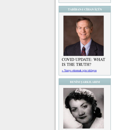
TABİBAN-I CİHAN İÇÜN
COVID UPDATE: WHAT
IS THE TRUTH?
» Yazıyı okumak için tıklayın
BENİM ŞARKILARIM