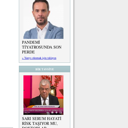
PANDEMİ
TİYATROSUNDA SON
PERDE
» Yazıyı okumak için tıklayın
BİR TAVSİYE
SARI SERUM HAYATİ
RİSK TAŞIYOR MU,