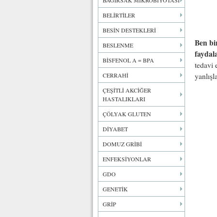
BAĞIRSAK MİKROBİYOTASI
BELİRTİLER
BESİN DESTEKLERİ
Ben bi
BESLENME
faydal
BİSFENOL A = BPA
tedavi 
CERRAHİ
yanlışl
ÇEŞİTLİ AKCİĞER
HASTALIKLARI
ÇÖLYAK GLUTEN
DİYABET
DOMUZ GRİBİ
ENFEKSİYONLAR
GDO
GENETİK
GRİP