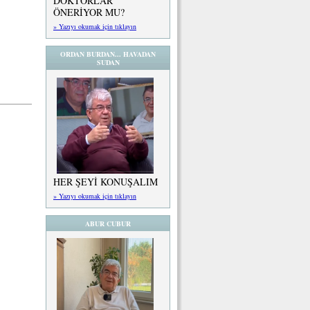
DOKTORLAR
ÖNERİYOR MU?
» Yazıyı okumak için tıklayın
ORDAN BURDAN... HAVADAN
SUDAN
HER ŞEYİ KONUŞALIM
» Yazıyı okumak için tıklayın
ABUR CUBUR