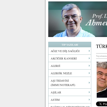
TIP YAZILARI
TÜRK
AĞIZ VE DİŞ SAĞLIĞI
Yayınlanma
AKCİĞER KANSERİ
ALERJİ
ALERJİK NEZLE
AŞI TEDAVİSİ
(İMMUNOTERAPİ)
AŞILAR
ASTIM