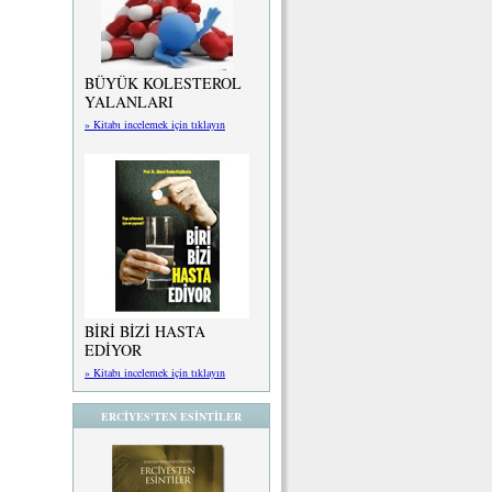
BÜYÜK KOLESTEROL
YALANLARI
» Kitabı incelemek için tıklayın
BİRİ BİZİ HASTA
EDİYOR
» Kitabı incelemek için tıklayın
ERCİYES'TEN ESİNTİLER