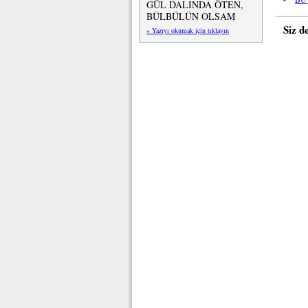
GÜL DALINDA ÖTEN,
BÜLBÜLÜN OLSAM
Siz d
» Yazıyı okumak için tıklayın