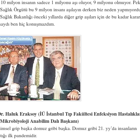
 10 milyon insanın sadece 1 milyonu aşı oluyor, 9 milyonu olmuyor. Pek
Sağlık Örgütü bu 9 milyon insanı aşılayın derken biz neden yapmıyord
Sağlık Bakanlığı önceki yıllarda diğer grip aşıları için de bu kadar karar
saydı ben hiç konuşmazdım.
Dr. Haluk Eraksoy (İÜ İstanbul Tıp Fakültesi Enfeksiyon Hastalıklar
 Mikrobiyoloji Anabilim Dalı Başkanı)
msel grip başka domuz gribi başka. Domuz gribi 21. yy’da insanların
ştığı ilk pandemidir.