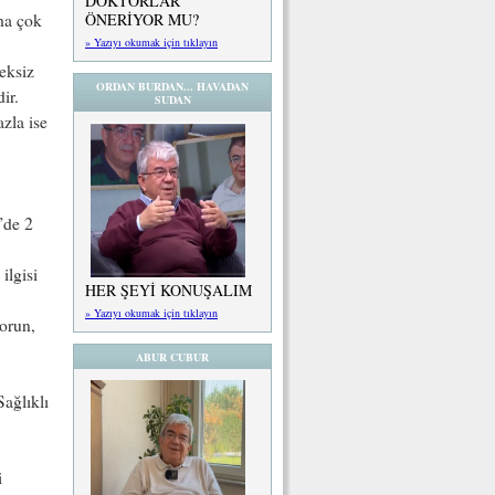
DOKTORLAR
ÖNERİYOR MU?
ha çok
» Yazıyı okumak için tıklayın
eksiz
ORDAN BURDAN... HAVADAN
ir.
SUDAN
azla ise
’de 2
ilgisi
HER ŞEYİ KONUŞALIM
» Yazıyı okumak için tıklayın
orun,
ABUR CUBUR
ağlıklı
i