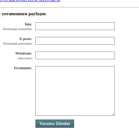
e yorumunuzu paylaşın:
İsim:
(Doldurmak zorunludur)
E-posta:
(Doldurmak zorunludur)
Websiteniz:
(Opsiyonel)
Yorumunuz: