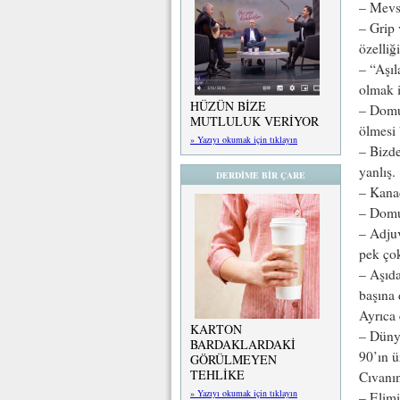
– Mevsi
– Grip 
özelliğ
– “Aşıl
olmak i
HÜZÜN BİZE
– Domuz
MUTLULUK VERİYOR
ölmesi 
» Yazıyı okumak için tıklayın
– Bizde
yanlış.
DERDİME BİR ÇARE
– Kanad
– Domuz
– Adjuv
pek çok
– Aşıda
başına 
Ayrıca 
KARTON
– Dünya
BARDAKLARDAKİ
90’ın ü
GÖRÜLMEYEN
TEHLİKE
Cıvanın
» Yazıyı okumak için tıklayın
– Elimi