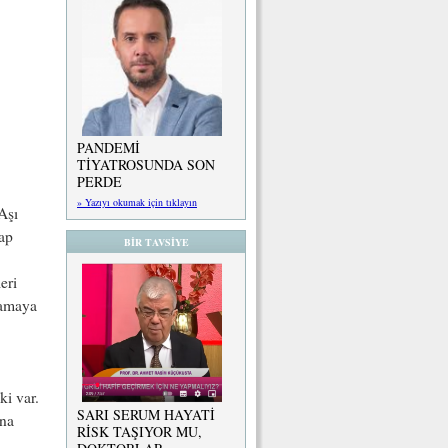
PANDEMİ
TİYATROSUNDA SON
PERDE
» Yazıyı okumak için tıklayın
Aşı
vap
BİR TAVSİYE
eri
mamaya
ki var.
SARI SERUM HAYATİ
ana
RİSK TAŞIYOR MU,