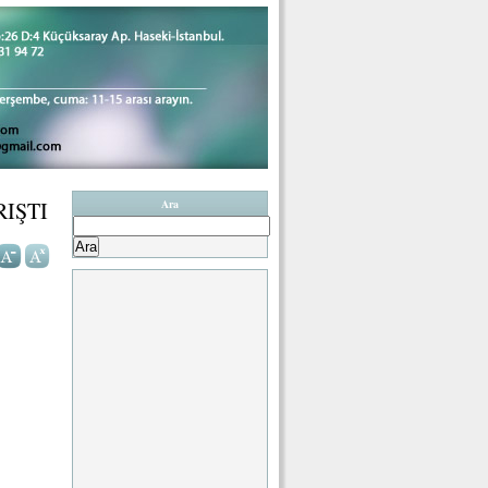
IŞTI
Ara
Arama: