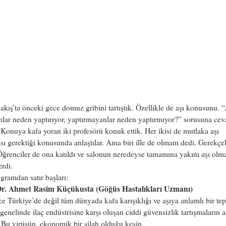
kış’ta önceki gece domuz gribini tartıştık. Özellikle de aşı konusunu. “
nlar neden yaptırıyor, yaptırmayanlar neden yaptırmıyor?” sorusuna ce
 Konuya kafa yoran iki profesörü konuk ettik. Her ikisi de mutlaka aşı
ı gerektiği konusunda anlaştılar. Ama biri ille de olmam dedi. Gerekçel
Öğrenciler de ona katıldı ve salonun neredeyse tamamına yakını aşı ol
erdi.
ogramdan satır başları:
Dr. Ahmet Rasim Küçükusta (Göğüs Hastalıkları Uzmanı)
e Türkiye’de değil tüm dünyada kafa karışıklığı ve aşıya anlamlı bir tep
enelinde ilaç endüstrisine karşı oluşan ciddi güvensizlik tartışmaların 
 Bu virüsün, ekonomik bir silah olduğu kesin.