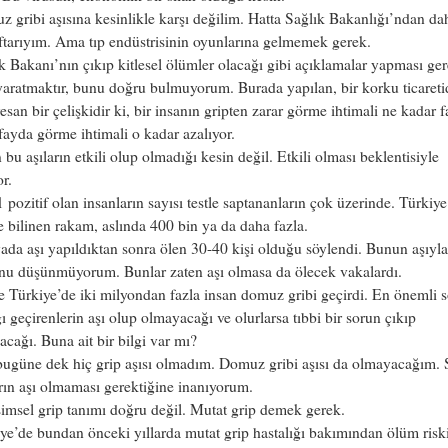
 gribi aşısına kesinlikle karşı değilim. Hatta Sağlık Bakanlığı’ndan da
aftarıyım. Ama tıp endüstrisinin oyunlarına gelmemek gerek.
k Bakanı’nın çıkıp kitlesel ölümler olacağı gibi açıklamalar yapması ger
aratmaktır, bunu doğru bulmuyorum. Burada yapılan, bir korku ticaretid
esan bir çelişkidir ki, bir insanın gripten zarar görme ihtimali ne kadar f
fayda görme ihtimali o kadar azalıyor.
 bu aşıların etkili olup olmadığı kesin değil. Etkili olması beklentisiyle
or.
pozitif olan insanların sayısı testle saptananların çok üzerinde. Türkiye
e bilinen rakam, aslında 400 bin ya da daha fazla.
da aşı yapıldıktan sonra ölen 30-40 kişi olduğu söylendi. Bunun aşıyla 
nu düşünmüyorum. Bunlar zaten aşı olmasa da ölecek vakalardı.
 Türkiye’de iki milyondan fazla insan domuz gribi geçirdi. En önemli s
ğı geçirenlerin aşı olup olmayacağı ve olurlarsa tıbbi bir sorun çıkıp
cağı. Buna ait bir bilgi var mı?
ugüne dek hiç grip aşısı olmadım. Domuz gribi aşısı da olmayacağım. S
rın aşı olmaması gerektiğine inanıyorum.
msel grip tanımı doğru değil. Mutat grip demek gerek.
ye’de bundan önceki yıllarda mutat grip hastalığı bakımından ölüm risk