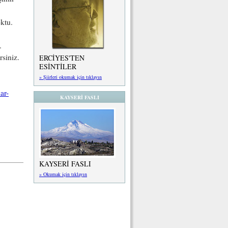
ktu.
.
siniz.
ERCİYES'TEN
ESİNTİLER
» Şiirleri okumak için tıklayın
ar-
KAYSERİ FASLI
KAYSERİ FASLI
» Okumak için tıklayın