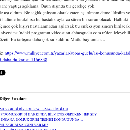
an) yaptığı açıklama. Onun dışında bir gerekçe yok.
e aşı oldum. Bir sağlık çalışanı olarak zaten aşı olmam deme lüksüm yo
 halinde bırakılırsa bu hastalık aylarca süren bir sorun olacak. Halbuki
iğince çok kişiyi hastalanmadan aşılarsak bu enfeksiyon zinciri kırılacak
niversitesi’ndeki programın videosunu abbasguclu.com.tr’den izleyebilir
özeti: Bu tartışma daha çok su kaldırır. Mutlu bayramlar…
k:
https://www.milliyet.com.tr/yazarlar/abbas-guclu/asi-konusunda-kafal
ti-daha-da-karisti-1166838
i Diğer Yazılar:
MUZ GRİBİ BİR LOBİ ÇALIŞMASI İDDİASI
İP/DOMUZ GRİBİ HAKKINDA BİLMENİZ GEREKEN HER ŞEY
R İNSANA DOMUZ GRİBİ TEŞHİSİ KONDUĞUNDA…
MUZ GRİBİ SALGINI VAR MI?
 İŞTE BİR DOMUZLUK SEZİYORUM