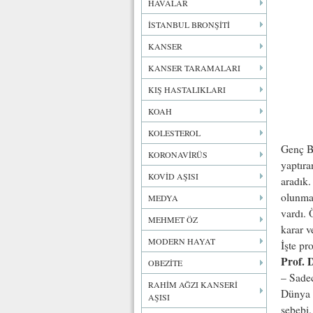
HAVALAR
İSTANBUL BRONŞİTİ
KANSER
KANSER TARAMALARI
KIŞ HASTALIKLARI
KOAH
KOLESTEROL
Genç Ba
KORONAVİRÜS
yaptıra
KOVİD AŞISI
aradık.
olunmas
MEDYA
vardı. 
MEHMET ÖZ
karar v
MODERN HAYAT
İşte pr
Prof. 
OBEZİTE
– Sadec
RAHİM AĞZI KANSERİ
Dünya g
AŞISI
sebebi.