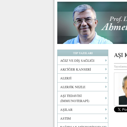
TIP YAZILARI
AŞI 
AĞIZ VE DİŞ SAĞLIĞI
Yayınlanma
AKCİĞER KANSERİ
ALERJİ
ALERJİK NEZLE
AŞI TEDAVİSİ
(İMMUNOTERAPİ)
AŞILAR
ASTIM