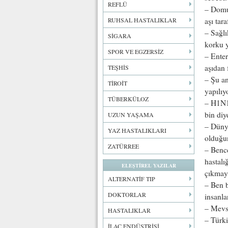
REFLÜ
– Domuz
RUHSAL HASTALIKLAR
aşı tar
– Sağlı
SİGARA
korku y
SPOR VE EGZERSİZ
– Enter
aşıdan 
TEŞHİS
– Şu an
TİROİT
yapılıy
TÜBERKÜLOZ
– H1N1 
bin diy
UZUN YAŞAMA
– Dünya
YAZ HASTALIKLARI
olduğu
ZATÜRREE
– Bence
hastalı
ELEŞTİREL YAZILAR
çıkmaya
ALTERNATİF TIP
– Ben b
DOKTORLAR
insanla
– Mevsi
HASTALIKLAR
– Türki
İLAÇ ENDÜSTRİSİ