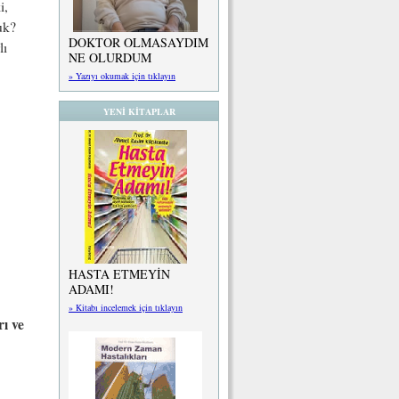
i,
uk?
DOKTOR OLMASAYDIM
lı
NE OLURDUM
» Yazıyı okumak için tıklayın
YENİ KİTAPLAR
HASTA ETMEYİN
ADAMI!
» Kitabı incelemek için tıklayın
ı ve