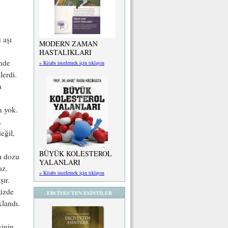
 aşı
MODERN ZAMAN
HASTALIKLARI
inde
» Kitabı incelemek için tıklayın
lerdi.
a
n yok.
.
eğil,
BÜYÜK KOLESTEROL
şı dozu
YALANLARI
az.
» Kitabı incelemek için tıklayın
şır.
Yüzde
ERCİYES'TEN ESİNTİLER
klandı.
şinin