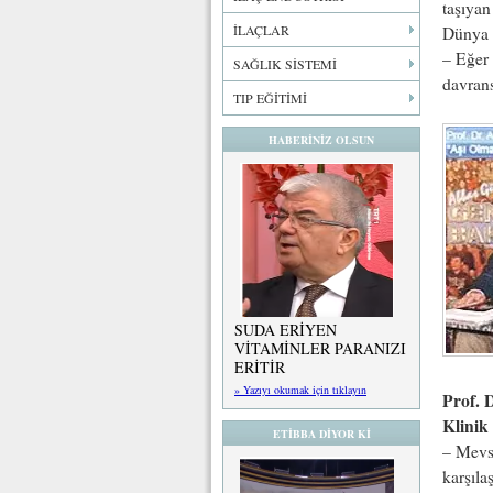
taşıyan
İLAÇLAR
Dünya 
– Eğer 
SAĞLIK SİSTEMİ
davran
TIP EĞİTİMİ
HABERİNİZ OLSUN
SUDA ERİYEN
VİTAMİNLER PARANIZI
ERİTİR
» Yazıyı okumak için tıklayın
Prof. 
Klinik
ETİBBA DİYOR Kİ
– Mevsi
karşıla