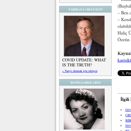
(Başbak
TABİBAN-I CİHAN İÇÜN
– Ben d
– Kendi
olabild
Haliç Ü
Özetin 
Kayna
karisik
COVID UPDATE: WHAT
IS THE TRUTH?
» Yazıyı okumak için tıklayın
BENİM ŞARKILARIM
İlgil
DO
GR
Bİ
DO
BU