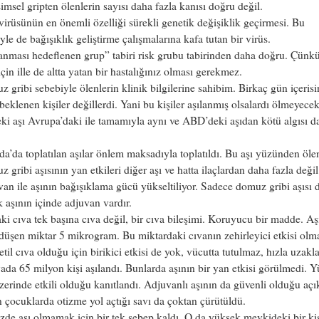
msel gripten ölenlerin sayısı daha fazla kanısı doğru değil.
virüsünün en önemli özelliği sürekli genetik değişiklik geçirmesi. Bu
iyle de bağışıklık geliştirme çalışmalarına kafa tutan bir virüs.
anması hedeflenen grup” tabiri risk grubu tabirinden daha doğru. Çünkü
çin ille de altta yatan bir hastalığınız olması gerekmez.
 gribi sebebiyle ölenlerin klinik bilgilerine sahibim. Birkaç gün içeris
beklenen kişiler değillerdi. Yani bu kişiler aşılanmış olsalardı ölmeyecek
ki aşı Avrupa’daki ile tamamıyla aynı ve ABD’deki aşıdan kötü algısı d
a’da toplatılan aşılar önlem maksadıyla toplatıldı. Bu aşı yüzünden öle
 gribi aşısının yan etkileri diğer aşı ve hatta ilaçlardan daha fazla değil
an ile aşının bağışıklama gücü yükseltiliyor. Sadece domuz gribi aşısı d
 aşının içinde adjuvan vardır.
ki cıva tek başına cıva değil, bir cıva bileşimi. Koruyucu bir madde. A
düşen miktar 5 mikrogram. Bu miktardaki cıvanın zehirleyici etkisi olm
etil cıva olduğu için birikici etkisi de yok, vücutta tutulmaz, hızla uzakla
da 65 milyon kişi aşılandı. Bunlarda aşının bir yan etkisi görülmedi. 
zerinde etkili olduğu kanıtlandı. Adjuvanlı aşının da güvenli olduğu açı
 çocuklarda otizme yol açtığı savı da çoktan çürütüldü.
zde aşı olmamak için bir tek sebep kaldı. O da yüksek mevkideki bir ki