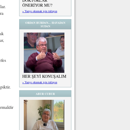
DOKTORLAR
ÖNERİYOR MU?
lar.
» Yazıyı okumak için tıklayın
ra
ORDAN BURDAN... HAVADAN
SUDAN
rak
ur,
efes
HER ŞEYİ KONUŞALIM
» Yazıyı okumak için tıklayın
iktir.
ABUR CUBUR
ormaldir