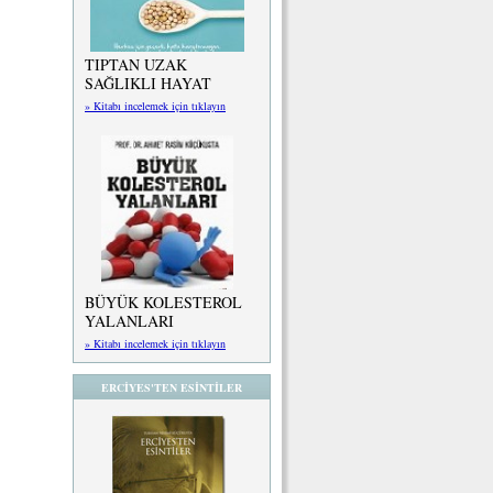
TIPTAN UZAK
SAĞLIKLI HAYAT
» Kitabı incelemek için tıklayın
BÜYÜK KOLESTEROL
YALANLARI
» Kitabı incelemek için tıklayın
ERCİYES'TEN ESİNTİLER