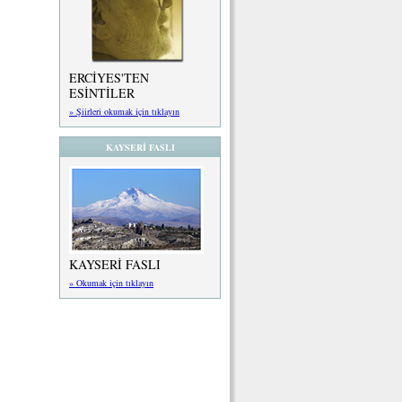
ERCİYES'TEN
ESİNTİLER
» Şiirleri okumak için tıklayın
KAYSERİ FASLI
KAYSERİ FASLI
» Okumak için tıklayın