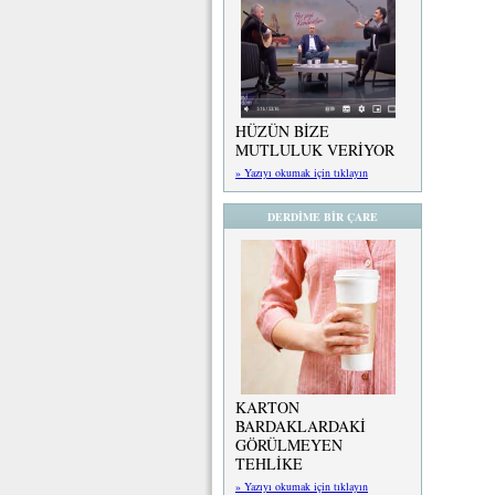
HÜZÜN BİZE
MUTLULUK VERİYOR
» Yazıyı okumak için tıklayın
DERDİME BİR ÇARE
KARTON
BARDAKLARDAKİ
GÖRÜLMEYEN
TEHLİKE
» Yazıyı okumak için tıklayın