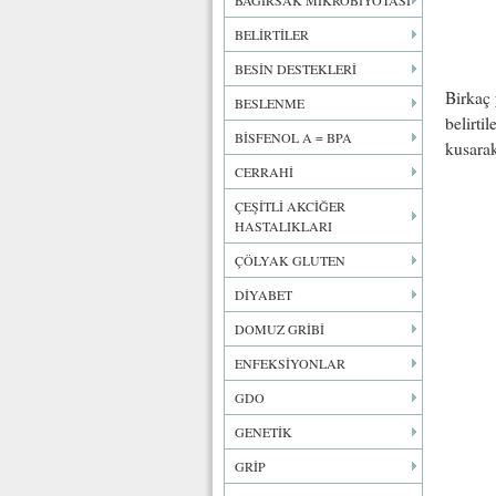
BAĞIRSAK MİKROBİYOTASI
BELİRTİLER
BESİN DESTEKLERİ
Birkaç 
BESLENME
belirti
BİSFENOL A = BPA
kusarak
CERRAHİ
ÇEŞİTLİ AKCİĞER
HASTALIKLARI
ÇÖLYAK GLUTEN
DİYABET
DOMUZ GRİBİ
ENFEKSİYONLAR
GDO
GENETİK
GRİP