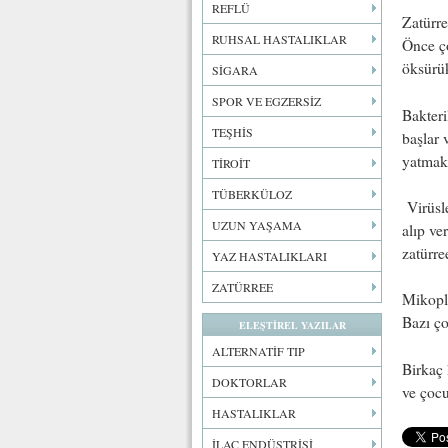
REFLÜ
Zatürre
RUHSAL HASTALIKLAR
Önce ço
öksürük
SİGARA
SPOR VE EGZERSİZ
Bakteri
TEŞHİS
başlar 
yatmak 
TİROİT
TÜBERKÜLOZ
Virüsle
UZUN YAŞAMA
alıp ve
zatürre
YAZ HASTALIKLARI
ZATÜRREE
Mikopla
Bazı ço
ELEŞTİREL YAZILAR
ALTERNATİF TIP
Birkaç 
DOKTORLAR
ve çocu
HASTALIKLAR
İLAÇ ENDÜSTRİSİ