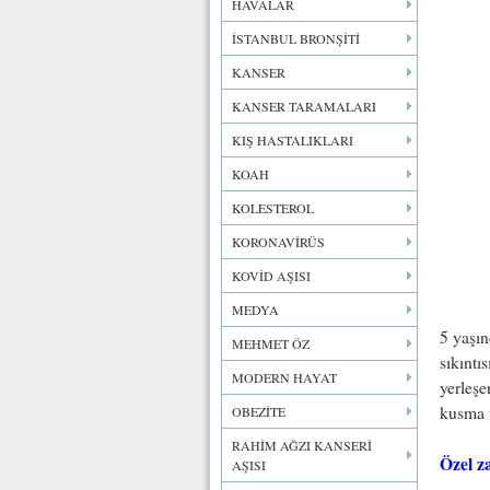
HAVALAR
İSTANBUL BRONŞİTİ
KANSER
KANSER TARAMALARI
KIŞ HASTALIKLARI
KOAH
KOLESTEROL
KORONAVİRÜS
KOVİD AŞISI
MEDYA
5 yaşı
MEHMET ÖZ
sıkıntı
MODERN HAYAT
yerleşe
kusma v
OBEZİTE
RAHİM AĞZI KANSERİ
Özel za
AŞISI