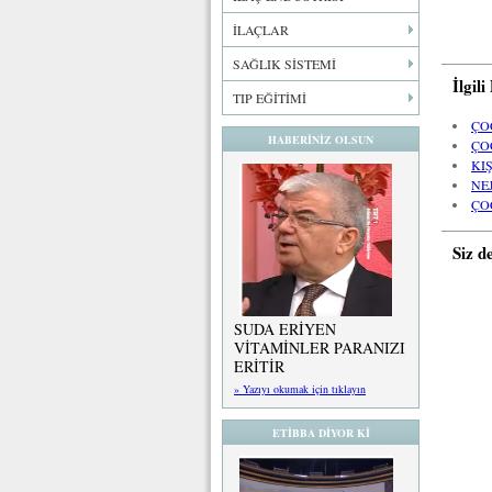
İLAÇLAR
SAĞLIK SİSTEMİ
İlgil
TIP EĞİTİMİ
ÇO
HABERİNİZ OLSUN
ÇO
KI
NE
ÇO
Siz d
SUDA ERİYEN
VİTAMİNLER PARANIZI
ERİTİR
» Yazıyı okumak için tıklayın
ETİBBA DİYOR Kİ