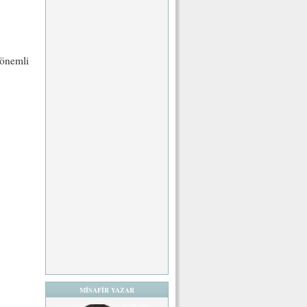
 önemli
MİSAFİR YAZAR