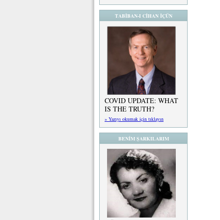
TABİBAN-I CİHAN İÇÜN
COVID UPDATE: WHAT
IS THE TRUTH?
» Yazıyı okumak için tıklayın
BENİM ŞARKILARIM