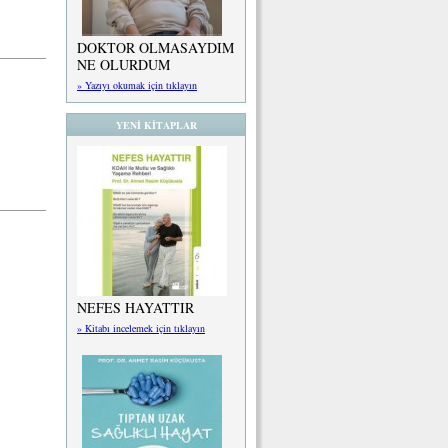
DOKTOR OLMASAYDIM
NE OLURDUM
» Yazıyı okumak için tıklayın
YENİ KİTAPLAR
NEFES HAYATTIR
» Kitabı incelemek için tıklayın