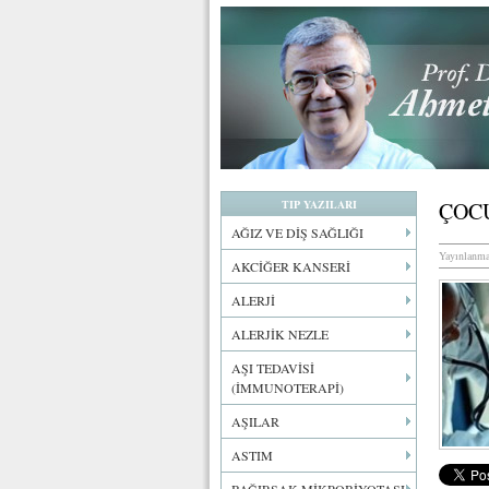
TIP YAZILARI
ÇOC
AĞIZ VE DİŞ SAĞLIĞI
Yayınlanma
AKCİĞER KANSERİ
ALERJİ
ALERJİK NEZLE
AŞI TEDAVİSİ
(İMMUNOTERAPİ)
AŞILAR
ASTIM