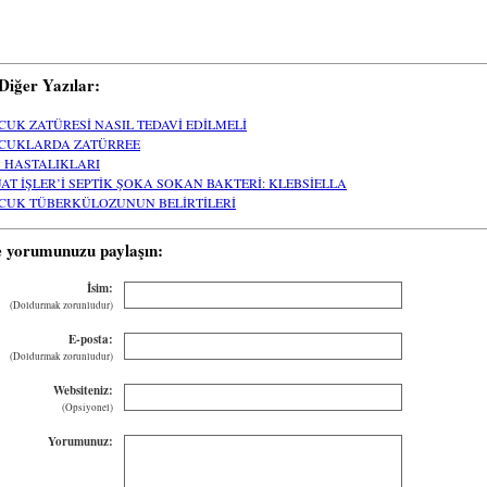
i Diğer Yazılar:
CUK ZATÜRESİ NASIL TEDAVİ EDİLMELİ
CUKLARDA ZATÜRREE
Ş HASTALIKLARI
JAT İŞLER’İ SEPTİK ŞOKA SOKAN BAKTERİ: KLEBSİELLA
CUK TÜBERKÜLOZUNUN BELİRTİLERİ
e yorumunuzu paylaşın:
İsim:
(Doldurmak zorunludur)
E-posta:
(Doldurmak zorunludur)
Websiteniz:
(Opsiyonel)
Yorumunuz: