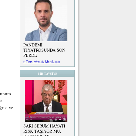
PANDEMİ
TİYATROSUNDA SON
PERDE
» Yazıyı okumak için tıklayın
BİR TAVSİYE
olunum
da
ğrısı ve
SARI SERUM HAYATİ
RİSK TAŞIYOR MU,