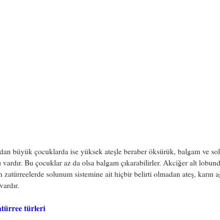
ndan büyük çocuklarda ise yüksek ateşle beraber öksürük, balgam ve s
sı vardır. Bu çocuklar az da olsa balgam çıkarabilirler. Akciğer alt lobun
n zatürreelerde solunum sistemine ait hiçbir belirti olmadan ateş, karın a
ardır.
türree türleri