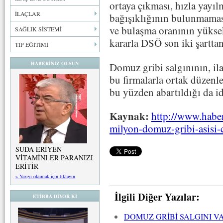
ortaya çıkması, hızla yayıl
İLAÇLAR
bağışıklığının bulunmamas
ve bulaşma oranının yükse
SAĞLIK SİSTEMİ
kararla DSÖ son iki şarttan
TIP EĞİTİMİ
HABERİNİZ OLSUN
Domuz gribi salgınının, ilaç
bu firmalarla ortak düzen
bu yüzden abartıldığı da id
Kaynak:
http://www.habe
milyon-domuz-gribi-asisi-c
SUDA ERİYEN
VİTAMİNLER PARANIZI
ERİTİR
» Yazıyı okumak için tıklayın
İlgili Diğer Yazılar:
ETİBBA DİYOR Kİ
DOMUZ GRİBİ SALGINI VA