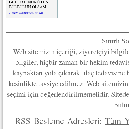
GÜL DALINDA ÖTEN,
BÜLBÜLÜN OLSAM
» Yazıyı okumak için tıklayın
Sınırlı S
Web sitemizin içeriği, ziyaretçiyi bilgi
bilgiler, hiçbir zaman bir hekim tedav
kaynaktan yola çıkarak, ilaç tedavisine
kesinlikte tavsiye edilmez. Web sitemizin 
seçimi için değerlendirilmemelidir. Sited
bulu
RSS Besleme Adresleri:
Tüm Y