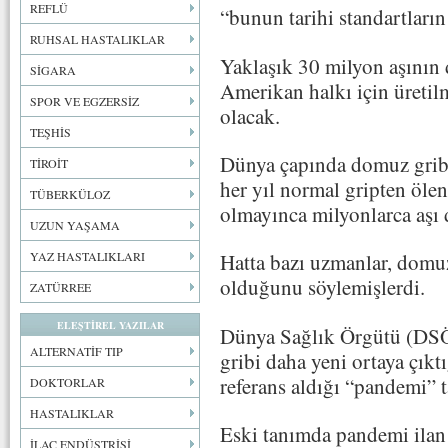
REFLÜ
“bunun tarihi standartların
RUHSAL HASTALIKLAR
Yaklaşık 30 milyon aşının 
SİGARA
Amerikan halkı için üretil
SPOR VE EGZERSİZ
olacak.
TEŞHİS
Dünya çapında domuz gribi
TİROİT
her yıl normal gripten ölen
TÜBERKÜLOZ
olmayınca milyonlarca aşı 
UZUN YAŞAMA
YAZ HASTALIKLARI
Hatta bazı uzmanlar, domuz 
olduğunu söylemişlerdi.
ZATÜRREE
ELEŞTİREL YAZILAR
Dünya Sağlık Örgütü (DSÖ)
ALTERNATİF TIP
gribi daha yeni ortaya çık
referans aldığı “pandemi” t
DOKTORLAR
HASTALIKLAR
Eski tanımda pandemi ilan 
İLAÇ ENDÜSTRİSİ