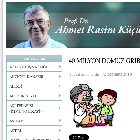
TIP YAZILARI
40 MİLYON DOMUZ GRİBİ
AĞIZ VE DİŞ SAĞLIĞI
02 Temmuz 2010
Yayınlanma tarihi:
AKCİĞER KANSERİ
ALERJİ
ALERJİK NEZLE
AŞI TEDAVİSİ
(İMMUNOTERAPİ)
AŞILAR
ASTIM