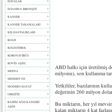
HAVALAR
İSTANBUL BRONŞİTİ
KANSER
KANSER TARAMALARI
KIŞ HASTALIKLARI
KOAH
KOLESTEROL
KORONAVİRÜS
KOVİD AŞISI
ABD halkı için üretilmiş do
MEDYA
milyonu), son kullanma tari
MEHMET ÖZ
Yetkililer, bazılarının kul
MODERN HAYAT
değerinin 260 milyon dolar
OBEZİTE
RAHİM AĞZI KANSERİ
Bu miktarın, her yıl mevsim
AŞISI
kalan miktarın 4 kat fazlası