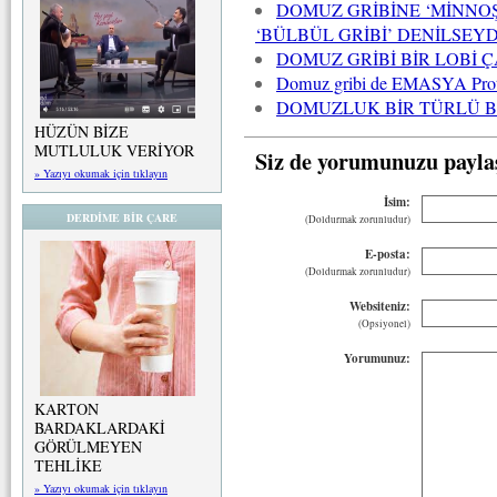
DOMUZ GRİBİNE ‘MİNNOŞ 
‘BÜLBÜL GRİBİ’ DENİLSE
DOMUZ GRİBİ BİR LOBİ Ç
Domuz gribi de EMASYA Proto
DOMUZLUK BİR TÜRLÜ B
HÜZÜN BİZE
MUTLULUK VERİYOR
Siz de yorumunuzu payla
» Yazıyı okumak için tıklayın
İsim:
DERDİME BİR ÇARE
(Doldurmak zorunludur)
E-posta:
(Doldurmak zorunludur)
Websiteniz:
(Opsiyonel)
Yorumunuz:
KARTON
BARDAKLARDAKİ
GÖRÜLMEYEN
TEHLİKE
» Yazıyı okumak için tıklayın