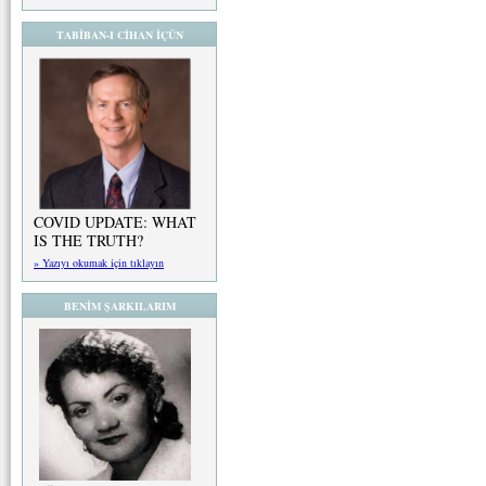
TABİBAN-I CİHAN İÇÜN
COVID UPDATE: WHAT
IS THE TRUTH?
» Yazıyı okumak için tıklayın
BENİM ŞARKILARIM