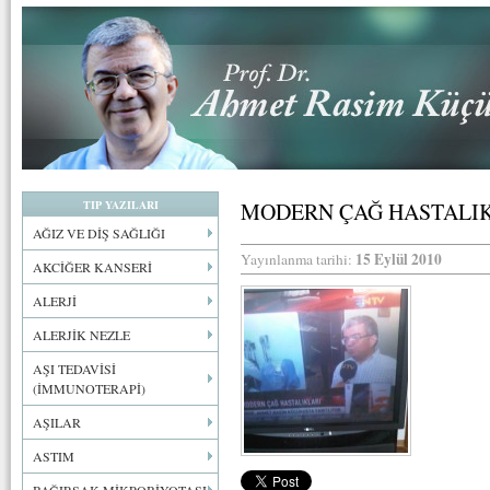
TIP YAZILARI
MODERN ÇAĞ HASTALI
AĞIZ VE DİŞ SAĞLIĞI
15 Eylül 2010
Yayınlanma tarihi:
AKCİĞER KANSERİ
ALERJİ
ALERJİK NEZLE
AŞI TEDAVİSİ
(İMMUNOTERAPİ)
AŞILAR
ASTIM