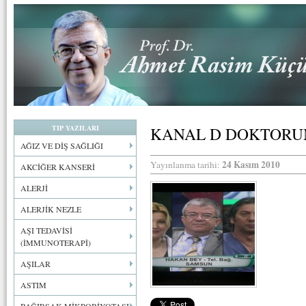
TIP YAZILARI
KANAL D DOKTORU
AĞIZ VE DİŞ SAĞLIĞI
24 Kasım 2010
Yayınlanma tarihi:
AKCİĞER KANSERİ
ALERJİ
ALERJİK NEZLE
AŞI TEDAVİSİ
(İMMUNOTERAPİ)
AŞILAR
ASTIM