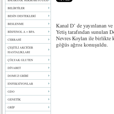
BAĞIRSAK MİKROBİYOTASI
BELİRTİLER
BESİN DESTEKLERİ
BESLENME
Kanal D’ de yayınlanan ve
Yetiş tarafından sunulan D
BİSFENOL A = BPA
Nevres Koylan ile birlikte 
CERRAHİ
göğüs ağrısı konuşuldu.
ÇEŞİTLİ AKCİĞER
HASTALIKLARI
ÇÖLYAK GLUTEN
DİYABET
DOMUZ GRİBİ
ENFEKSİYONLAR
GDO
GENETİK
GRİP