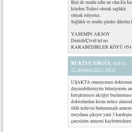
Bizi de mutlu edin ne olur.En kı
köyden.Tedavi olmak sağlıklı
olmak istiyoruz.
Sağlıklı ve mutlu günler dilerim.
YASEMİN AKSOY
Denizli/Çivril tel no
KARABEDİRLER KÖYÜ 0541 
RUKİYE ERGÜL
dedi ki:
17 Ağustos 2013, 19:31
UŞAKTA oturuyorum doktorum p
duyurabilirmiyim bilmiyorum ann
kireşlenmesi akciğer buzlanması
doktorlardan kesin netice alamad
öldü tedavisi bulunamadı annem 8
meydana çıkıyor yani 3 kardeşted
çaresizim annemi kaybetmekte