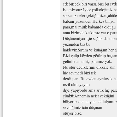
edebilecek biri varsa bizi bu e
istemiyoruz.İyice psikolojimiz b
sorsanız neler çektiğimize şahitl
babam yüzünden.Herkes biliyor 
para,mal mülk babamda olduğu içi
ama bizimde katkımız var o para
Düşünemiyor işte sağlık daha ön
yüzünden biz bu
haldeyiz.Sırtım ve kulağım her 
Bizi gelip köyden götürüp baştan
gelirdik ama hiç paramız yok.
Ne olur dediklerimi dikkate alın
hiç sevmedi bizi tek
derdi para.Bu evden ayrılırsak h
rezil olmayayım
diye yapıyordu ama artık hiç par
çünkü;Annemin neler çektiğini
biliyoruz ondan yana olduğumuz 
sevdiğimiz için düşman
oluyor bize.