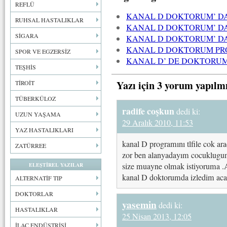
REFLÜ
KANAL D DOKTORUM’ DA
RUHSAL HASTALIKLAR
KANAL D DOKTORUM’ DA
SİGARA
KANAL D DOKTORUM’ DA
KANAL D DOKTORUM P
SPOR VE EGZERSİZ
KANAL D’ DE DOKTORU
TEŞHİS
Yazı için 3 yorum yapılm
TİROİT
TÜBERKÜLOZ
radife coşkun
dedi ki:
UZUN YAŞAMA
29 Aralık 2010, 11:53
YAZ HASTALIKLARI
kanal D programını tlfile cok ar
ZATÜRREE
zor ben alanyadayım cocuklugumd
size muayne olmak istiyoruma .
ELEŞTİREL YAZILAR
kanal D doktorumda izledim aca
ALTERNATİF TIP
DOKTORLAR
yasemin
dedi ki:
HASTALIKLAR
25 Nisan 2013, 12:05
İLAÇ ENDÜSTRİSİ