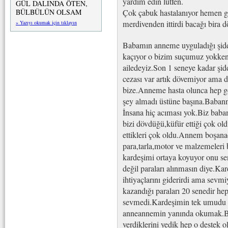
yardım edin lütfen.
GÜL DALINDA ÖTEN,
BÜLBÜLÜN OLSAM
Çok çabuk hastalanıyor hemen 
merdivenden ittirdi bacağı bira 
» Yazıyı okumak için tıklayın
Babamın anneme uyguladığı şidd
kaçıyor o bizim suçumuz yokken 
ailedeyiz.Son 1 seneye kadar ş
cezası var artık dövemiyor ama d
bize.Anneme hasta olunca hep ge
şey almadı üstüne başına.Babannem
İnsana hiç acıması yok.Biz babam
bizi dövdüğü,küfür ettiği çok old
ettikleri çok oldu.Annem boşan
para,tarla,motor ve malzemeleri 
kardeşimi ortaya koyuyor onu se
değil paraları alınmasın diye.Kar
ihtiyaçlarını giderirdi ama sevm
kazandığı paraları 20 senedir hep 
sevmedi.Kardeşimin tek umudu 
anneannemin yanında okumak.Biz
verdiklerini yedik hep o destek 