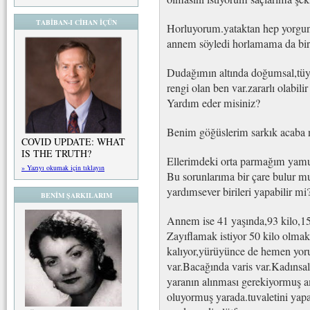
TABİBAN-I CİHAN İÇÜN
Horluyorum.yataktan hep yorgu
annem söyledi horlamama da bir 
Dudağımın altında doğumsal,tüy
rengi olan ben var.zararlı olabil
Yardım eder misiniz?
Benim göğüslerim sarkık acaba n
COVID UPDATE: WHAT
IS THE TRUTH?
Ellerimdeki orta parmağım yam
» Yazıyı okumak için tıklayın
Bu sorunlarıma bir çare bulur m
yardımsever birileri yapabilir mi
BENİM ŞARKILARIM
Annem ise 41 yaşında,93 kilo,156
Zayıflamak istiyor 50 kilo olmak
kalıyor,yürüyünce de hemen yorul
var.Bacağında varis var.Kadınsal 
yaranın alınması gerekiyormuş
oluyormuş yarada.tuvaletini ya