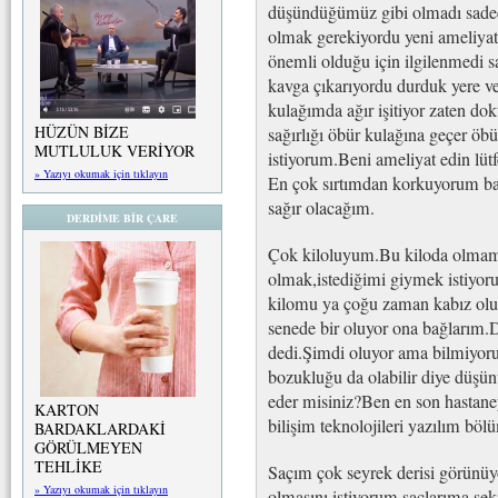
düşündüğümüz gibi olmadı sadece 
olmak gerekiyordu yeni ameliyat
önemli olduğu için ilgilenmedi sa
kavga çıkarıyordu durduk yere v
kulağımda ağır işitiyor zaten do
HÜZÜN BİZE
sağırlığı öbür kulağına geçer 
MUTLULUK VERİYOR
istiyorum.Beni ameliyat edin lütf
» Yazıyı okumak için tıklayın
En çok sırtımdan korkuyorum b
sağır olacağım.
DERDİME BİR ÇARE
Çok kiloluyum.Bu kiloda olmam
olmak,istediğimi giymek istiyo
kilomu ya çoğu zaman kabız olu
senede bir oluyor ona bağlarım.
dedi.Şimdi oluyor ama bilmiyor
bozukluğu da olabilir diye düşün
eder misiniz?Ben en son hastane
KARTON
bilişim teknolojileri yazılım b
BARDAKLARDAKİ
GÖRÜLMEYEN
TEHLİKE
Saçım çok seyrek derisi görünü
» Yazıyı okumak için tıklayın
olmasını istiyorum saçlarıma şek