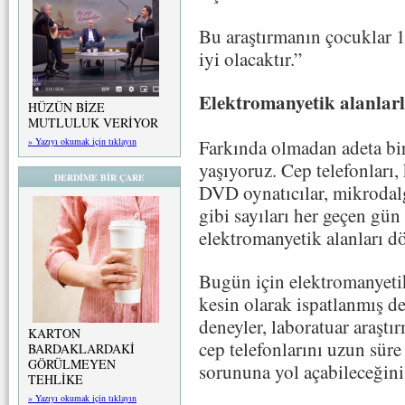
Bu araştırmanın çocuklar 1
iyi olacaktır.”
Elektromanyetik alanlar
HÜZÜN BİZE
MUTLULUK VERİYOR
Farkında olmadan adeta bir
» Yazıyı okumak için tıklayın
yaşıyoruz. Cep telefonları, 
DERDİME BİR ÇARE
DVD oynatıcılar, mikrodalga
gibi sayıları her geçen gün 
elektromanyetik alanları d
Bugün için elektromanyetik
kesin olarak ispatlanmış d
deneyler, laboratuar araştı
KARTON
cep telefonlarını uzun sür
BARDAKLARDAKİ
GÖRÜLMEYEN
sorununa yol açabileceğini
TEHLİKE
» Yazıyı okumak için tıklayın