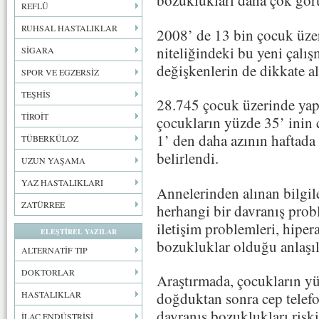
bozuklukları daha çok gör
REFLÜ
RUHSAL HASTALIKLAR
2008’ de 13 bin çocuk üzer
niteliğindeki bu yeni çalı
SİGARA
değişkenlerin de dikkate a
SPOR VE EGZERSİZ
TEŞHİS
28.745 çocuk üzerinde yapı
TİROİT
çocukların yüzde 35’ inin 
1’ den daha azının haftada 
TÜBERKÜLOZ
belirlendi.
UZUN YAŞAMA
YAZ HASTALIKLARI
Annelerinden alınan bilgil
ZATÜRREE
herhangi bir davranış pro
iletişim problemleri, hipera
ELEŞTİREL YAZILAR
bozukluklar olduğu anlaşıl
ALTERNATİF TIP
DOKTORLAR
Araştırmada, çocukların yü
doğduktan sonra cep telef
HASTALIKLAR
davranış bozuklukları risk
İLAÇ ENDÜSTRİSİ