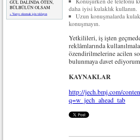
Konuşurken de telefonu ku
GÜL DALINDA ÖTEN,
BÜLBÜLÜN OLSAM
daha iyisi kulaklık kullanın.
» Yazıyı okumak için tıklayın
Uzun konuşmalarda kulak 
konuşmayın.
Yetkilileri, iş işten geçme
reklâmlarında kullanılmala
özendirilmelerine acilen so
bulunmaya davet ediyorum
KAYNAKLAR
http://jech.bmj.com/conte
q=w_jech_ahead_tab