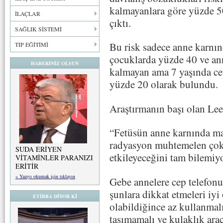
kalmayanlara göre yüzde 5
İLAÇLAR
çıktı.
SAĞLIK SİSTEMİ
Bu risk sadece anne karnın
TIP EĞİTİMİ
çocuklarda yüzde 40 ve an
HABERİNİZ OLSUN
kalmayan ama 7 yaşında cep
yüzde 20 olarak bulundu.
Araştırmanın başı olan Lee
“Fetüsün anne karnında ma
radyasyon muhtemelen çok 
SUDA ERİYEN
etkileyeceğini tam bilemiy
VİTAMİNLER PARANIZI
ERİTİR
» Yazıyı okumak için tıklayın
Gebe annelere cep telefon
şunlara dikkat etmeleri iy
ETİBBA DİYOR Kİ
olabildiğince az kullanmalı
taşımamalı ve kulaklık ara