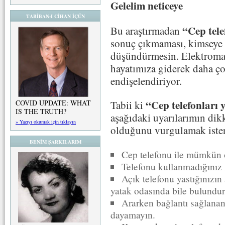
Gelelim neticeye
TABİBAN-I CİHAN İÇÜN
“Cep tele
Bu araştırmadan
sonuç çıkmaması, kimseye b
düşündürmesin. Elektromany
hayatımıza giderek daha ço
endişelendiriyor.
“Cep telefonları 
COVID UPDATE: WHAT
Tabii ki
IS THE TRUTH?
aşağıdaki uyarılarımın dik
» Yazıyı okumak için tıklayın
olduğunu vurgulamak iste
BENİM ŞARKILARIM
Cep telefonu ile mümkün 
Telefonu kullanmadığınız
Açık telefonu yastığınızın
yatak odasında bile bulundu
Ararken bağlantı sağlanan
dayamayın.