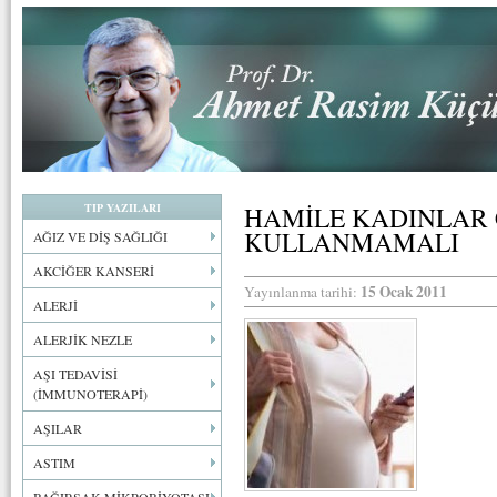
TIP YAZILARI
HAMİLE KADINLAR 
KULLANMAMALI
AĞIZ VE DİŞ SAĞLIĞI
AKCİĞER KANSERİ
15 Ocak 2011
Yayınlanma tarihi:
ALERJİ
ALERJİK NEZLE
AŞI TEDAVİSİ
(İMMUNOTERAPİ)
AŞILAR
ASTIM