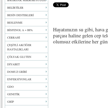
BAĞIRSAK MİKROBİYOTASI
BELİRTİLER
BESİN DESTEKLERİ
BESLENME
Hayatımızın su gibi, hava g
BİSFENOL A = BPA
parçası haline gelen cep te
CERRAHİ
olumsuz etkilerine her gün 
ÇEŞİTLİ AKCİĞER
HASTALIKLARI
ÇÖLYAK GLUTEN
DİYABET
DOMUZ GRİBİ
ENFEKSİYONLAR
GDO
GENETİK
GRİP