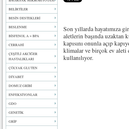
BAĞIRSAK MİKROBİYOTASI
BELİRTİLER
BESİN DESTEKLERİ
BESLENME
Son yıllarda hayatımıza g
aletlerin başında uzaktan k
BİSFENOL A = BPA
kapısını onunla açıp kapıy
CERRAHİ
klimalar ve birçok ev alet
ÇEŞİTLİ AKCİĞER
kullanılıyor.
HASTALIKLARI
ÇÖLYAK GLUTEN
DİYABET
DOMUZ GRİBİ
ENFEKSİYONLAR
GDO
GENETİK
GRİP