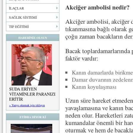
Akciğer ambolisi nedir?
İLAÇLAR
SAĞLIK SİSTEMİ
Akciğer ambolisi, akciğer d
TIP EĞİTİMİ
tıkanmasına bağlı olarak ge
çoğu zaman bacakların deri
HABERİNİZ OLSUN
Bacak toplardamarlarında 
faktör vardır:
Kanın damarlarda birikme
Damar duvarının zedelen
Kanın koyulaşması
SUDA ERİYEN
VİTAMİNLER PARANIZI
Uzun süre hareket etmede
ERİTİR
» Yazıyı okumak için tıklayın
yavaşlamasına ve kanın ba
neden olur. Hareketleri zat
ETİBBA DİYOR Kİ
kumandalar önemli bir hare
oturmak ve hem de bacaklar