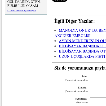
GÜL DALINDA ÖTEN,
BÜLBÜLÜN OLSAM
» Yazıyı okumak için tıklayın
İlgili Diğer Yazılar:
MANOLYA ONUR’ DA BEY
AKCİĞER EMBOLİSİ
AYDIN MENDERES’ İN Ö
BİLGİSAYAR BAŞINDAKİL
BİLGİSAYAR BAŞINDA O
UZUN UÇUŞLARDA PIHTI 
Siz de yorumunuzu payla
İsim:
(Doldurmak zorunludur)
E-posta:
(Doldurmak zorunludur)
Websiteniz:
(Opsiyonel)