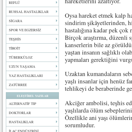
hareketlerini azaltıyor.
REFLÜ
RUHSAL HASTALIKLAR
Oysa hareket etmek kalp has
SİGARA
sindirim şikâyetlerinden, h
hastalığına kadar pek çok ra
SPOR VE EGZERSİZ
Birçok araştırma, düzenli s
TEŞHİS
kanserlerin bile az görüld
TİROİT
yaştan insanın sağlıklı ola
TÜBERKÜLOZ
yapmaları gerektiğini vurg
UZUN YAŞAMA
Uzaktan kumandaların sebep
YAZ HASTALIKLARI
yaşlı insanlar için henüz 
ZATÜRREE
tehlikeyi de beraberinde ge
ELEŞTİREL YAZILAR
Akciğer ambolisi, teşhis e
ALTERNATİF TIP
yaşlılarda ölüm sebeplerini
DOKTORLAR
Özellikle ani yaşı ölümler
HASTALIKLAR
sorumludur.
İLAÇ ENDÜSTRİSİ