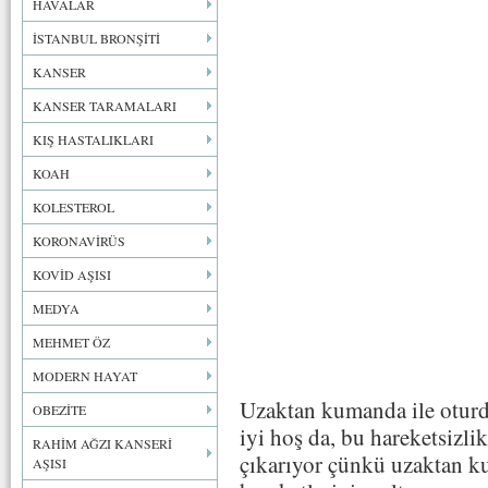
HAVALAR
İSTANBUL BRONŞİTİ
KANSER
KANSER TARAMALARI
KIŞ HASTALIKLARI
KOAH
KOLESTEROL
KORONAVİRÜS
KOVİD AŞISI
MEDYA
MEHMET ÖZ
MODERN HAYAT
Uzaktan kumanda ile otur
OBEZİTE
iyi hoş da, bu hareketsizli
RAHİM AĞZI KANSERİ
çıkarıyor çünkü uzaktan ku
AŞISI