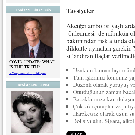
Tavsiyeler
TABİBAN-I CİHAN İÇÜN
Akciğer ambolisi yaşlılard
önlenmesi de mümkün olan 
bakımından risk altında ola
dikkatle uymaları gerekir. 
sulandıran ilaçlar verilmeli
COVID UPDATE: WHAT
IS THE TRUTH?
Uzaktan kumandayı mümk
» Yazıyı okumak için tıklayın
Tüm işlerinizi kendiniz ya
Düzenli olarak yürüyüş ve
BENİM ŞARKILARIM
Oturduğunuz zaman bacakl
Bacaklarınıza kan dolaşımı
Çok sıkı çoraplar ve jarti
Hareketsiz olarak uzun sü
Bol sıvı alın. Sigara, alko