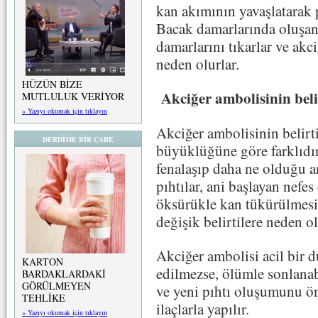
kan akımının yavaşlatarak 
Bacak damarlarında oluşan
damarlarını tıkarlar ve akc
neden olurlar.
HÜZÜN BİZE
Akciğer ambolisinin belir
MUTLULUK VERİYOR
» Yazıyı okumak için tıklayın
Akciğer ambolisinin belirt
DERDİME BİR ÇARE
büyüklüğüne göre farklıdır
fenalaşıp daha ne olduğu a
pıhtılar, ani başlayan nefes
öksürükle kan tükürülmesi, ç
değişik belirtilere neden ol
Akciğer ambolisi acil bir 
KARTON
edilmezse, ölümle sonlanab
BARDAKLARDAKİ
GÖRÜLMEYEN
ve yeni pıhtı oluşumunu önl
TEHLİKE
ilaçlarla yapılır.
» Yazıyı okumak için tıklayın