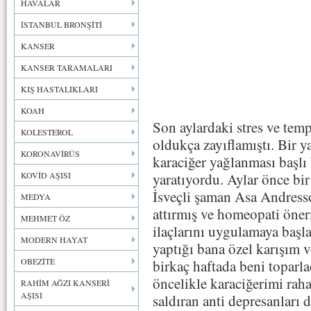
HAVALAR
İSTANBUL BRONŞİTİ
KANSER
KANSER TARAMALARI
KIŞ HASTALIKLARI
KOAH
Son aylardaki stres ve tem
KOLESTEROL
oldukça zayıflamıştı. Bir y
KORONAVİRÜS
karaciğer yağlanması başlı 
KOVİD AŞISI
yaratıyordu. Aylar önce bir
İsveçli şaman Asa Andresso
MEDYA
attırmış ve homeopati öner
MEHMET ÖZ
ilaçlarını uygulamaya başl
MODERN HAYAT
yaptığı bana özel karışım v
OBEZİTE
birkaç haftada beni toparla
öncelikle karaciğerimi raha
RAHİM AĞZI KANSERİ
AŞISI
saldıran anti depresanları 