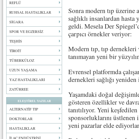
REFLÜ
Sonra modern tıp üzerine 
RUHSAL HASTALIKLAR
sağlıklı insanlardan hasta 
SİGARA
geldi. Mesela Der Spiegel’
SPOR VE EGZERSİZ
çarpıcı örnekler veriyor:
TEŞHİS
Modern tıp, tıp dernekleri v
TİROİT
tanımayan yeni bir yüzyılın 
TÜBERKÜLOZ
Evrensel platformda çalışan 
UZUN YAŞAMA
dernekleri sağlığı yeniden i
YAZ HASTALIKLARI
ZATÜRREE
Yaşamdaki doğal değişimler
gösteren özellikler ve davr
ELEŞTİREL YAZILAR
tanıtılıyor. Yeni keşfedilen 
ALTERNATİF TIP
sponsorluklarını üstlenen i
DOKTORLAR
yeni pazarlar elde ediyorlar
HASTALIKLAR
İLAÇ ENDÜSTRİSİ