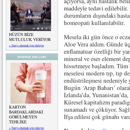
açıyorsa, aynı hastalık beli
maddeyle tedavi edilebilir
durumların dışındaki hast
homeopati kullanılabilir.
HÜZÜN BİZE
Mesela iki gün önce o ecza
MUTLULUK VERİYOR
Aloe Vera aldım. Günde üç 
» Yazıyı okumak için tıklayın
enflamatuar özelliği bir y
mineral ve eser element de
DERDİME BİR ÇARE
hissetmeye başladım. Tüm 
meselesi modern tıp, tıp de
endüstrileşmesi nedeniyle y
Bugün ‘Arap Baharı’ olara
İzlanda’da, Yunanistan’da, 
Küresel kapitalizm paradig
KARTON
sunamadı ve çöküyor. Sağlı
BARDAKLARDAKİ
İfşa edilesi çok günahı vard
GÖRÜLMEYEN
TEHLİKE
» Yazıyı okumak için tıklayın