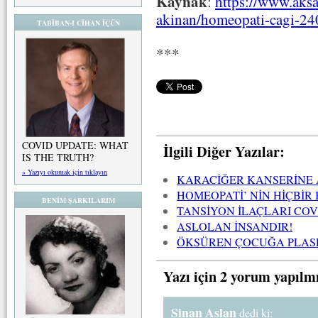
Kaynak
:
https://www.aksa
akinan/homeopati-cagi-2
TABİBAN-I CİHAN İÇÜN
***
COVID UPDATE: WHAT
İlgili Diğer Yazılar:
IS THE TRUTH?
» Yazıyı okumak için tıklayın
KARACİĞER KANSERİNE 
HOMEOPATİ’ NİN HİÇBİR
BENİM ŞARKILARIM
TANSİYON İLAÇLARI COVİ
ASLOLAN İNSANDIR!
ÖKSÜREN ÇOCUĞA PLASE
Yazı için 2 yorum yapılm
Sinan Aslan
dedi ki: