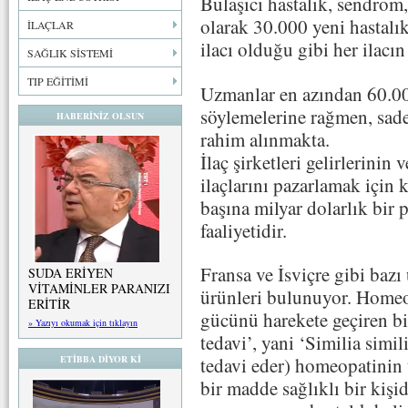
Bulaşıcı hastalık, sendrom,
olarak 30.000 yeni hastalık
İLAÇLAR
ilacı olduğu gibi her ilacın
SAĞLIK SİSTEMİ
TIP EĞİTİMİ
Uzmanlar en azından 60.00
söylemelerine rağmen, sad
HABERİNİZ OLSUN
rahim alınmakta.
İlaç şirketleri gelirlerinin
ilaçlarını pazarlamak için k
başına milyar dolarlık bir
faaliyetidir.
Fransa ve İsviçre gibi baz
SUDA ERİYEN
VİTAMİNLER PARANIZI
ürünleri bulunuyor. Homeo
ERİTİR
gücünü harekete geçiren bir
» Yazıyı okumak için tıklayın
tedavi’, yani ‘Similia simi
ETİBBA DİYOR Kİ
tedavi eder) homeopatinin 
bir madde sağlıklı bir kişid