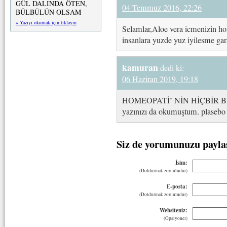
GÜL DALINDA ÖTEN,
04 Temmuz 2016, 22:26
BÜLBÜLÜN OLSAM
» Yazıyı okumak için tıklayın
Selamlar,Aloe vera icmenizin ho
insanlara yuzde yuz iyilesme gar
kamuran
dedi ki:
06 Haziran 2019, 19:18
HOMEOPATİ’ NİN HİÇBİR Bİ
yazınızı da okumuştum. plasebo 
Siz de yorumunuzu payla
İsim:
(Doldurmak zorunludur)
E-posta:
(Doldurmak zorunludur)
Websiteniz:
(Opsiyonel)