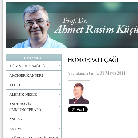
TIP YAZILARI
HOMOEPATİ ÇAĞI
AĞIZ VE DİŞ SAĞLIĞI
31 Mayıs 2011
Yayınlanma tarihi:
AKCİĞER KANSERİ
ALERJİ
ALERJİK NEZLE
AŞI TEDAVİSİ
(İMMUNOTERAPİ)
AŞILAR
ASTIM