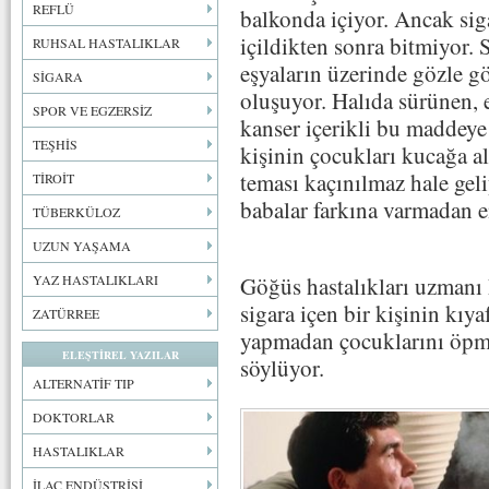
REFLÜ
balkonda içiyor. Ancak siga
içildikten sonra bitmiyor. S
RUHSAL HASTALIKLAR
eşyaların üzerinde gözle g
SİGARA
oluşuyor. Halıda sürünen, 
SPOR VE EGZERSİZ
kanser içerikli bu maddeye 
TEŞHİS
kişinin çocukları kucağa a
teması kaçınılmaz hale geli
TİROİT
babalar farkına varmadan en
TÜBERKÜLOZ
UZUN YAŞAMA
YAZ HASTALIKLARI
Göğüs hastalıkları uzmanı
sigara içen bir kişinin kıy
ZATÜRREE
yapmadan çocuklarını öpm
ELEŞTİREL YAZILAR
söylüyor.
ALTERNATİF TIP
DOKTORLAR
HASTALIKLAR
İLAÇ ENDÜSTRİSİ