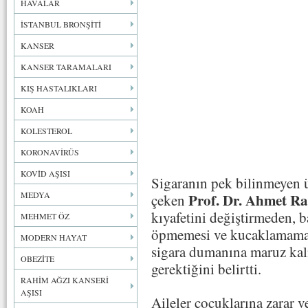
HAVALAR
İSTANBUL BRONŞİTİ
KANSER
KANSER TARAMALARI
KIŞ HASTALIKLARI
KOAH
KOLESTEROL
KORONAVİRÜS
KOVİD AŞISI
Sigaranın pek bilinmeyen 
MEDYA
Prof. Dr. Ahmet R
çeken
kıyafetini değiştirmeden,
MEHMET ÖZ
öpmemesi ve kucaklamaması
MODERN HAYAT
sigara dumanına maruz kal
OBEZİTE
gerektiğini belirtti.
RAHİM AĞZI KANSERİ
AŞISI
Aileler çocuklarına zarar 