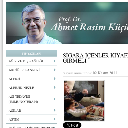
TIP YAZILARI
SİGARA İÇENLER KIYAF
GİRMELİ
AĞIZ VE DİŞ SAĞLIĞI
AKCİĞER KANSERİ
02 Kasım 2011
Yayınlanma tarihi:
ALERJİ
ALERJİK NEZLE
AŞI TEDAVİSİ
(İMMUNOTERAPİ)
AŞILAR
ASTIM