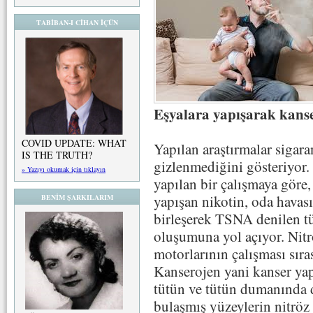
TABİBAN-I CİHAN İÇÜN
Eşyalara yapışarak kans
COVID UPDATE: WHAT
Yapılan araştırmalar sigar
IS THE TRUTH?
gizlenmediğini gösteriyor.
» Yazıyı okumak için tıklayın
yapılan bir çalışmaya göre,
yapışan nikotin, oda havası
BENİM ŞARKILARIM
birleşerek TSNA denilen t
oluşumuna yol açıyor. Nitröz
motorlarının çalışması sıra
Kanserojen yani kanser ya
tütün ve tütün dumanında 
bulaşmış yüzeylerin nitröz