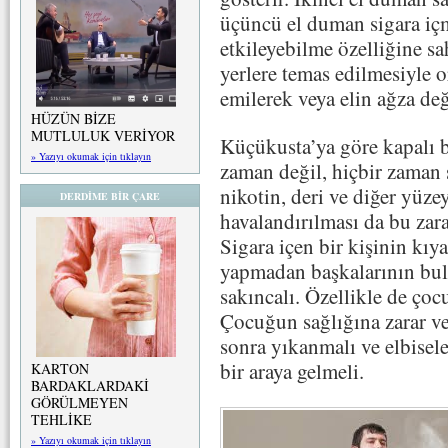
üçüncü el duman sigara iç
etkileyebilme özelliğine s
yerlere temas edilmesiyle 
emilerek veya elin ağza değ
HÜZÜN BİZE
MUTLULUK VERİYOR
Küçükusta’ya göre kapalı b
» Yazıyı okumak için tıklayın
zaman değil, hiçbir zaman 
nikotin, deri ve diğer yüze
DERDİME BİR ÇARE
havalandırılması da bu zar
Sigara içen bir kişinin kıy
yapmadan başkalarının bul
sakıncalı. Özellikle de çoc
Çocuğun sağlığına zarar ve
sonra yıkanmalı ve elbisele
bir araya gelmeli.
KARTON
BARDAKLARDAKİ
GÖRÜLMEYEN
TEHLİKE
» Yazıyı okumak için tıklayın