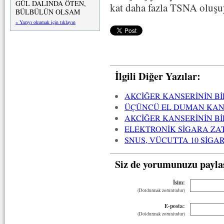
GÜL DALINDA ÖTEN,
kat daha fazla TSNA oluş
BÜLBÜLÜN OLSAM
» Yazıyı okumak için tıklayın
İlgili Diğer Yazılar:
AKCİĞER KANSERİNİN B
ÜÇÜNCÜ EL DUMAN KANS
AKCİĞER KANSERİNİN B
ELEKTRONİK SİGARA ZAT
SNUS, VÜCUTTA 10 SİGAR
Siz de yorumunuzu payla
İsim:
(Doldurmak zorunludur)
E-posta:
(Doldurmak zorunludur)