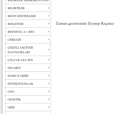
BAĞIRSAK MİKROBİYOTASI
BELİRTİLER
BESİN DESTEKLERİ
Zaman gazetesinde Zeynep Kaçmaz’ 
BESLENME
BİSFENOL A = BPA
CERRAHİ
ÇEŞİTLİ AKCİĞER
HASTALIKLARI
ÇÖLYAK GLUTEN
DİYABET
DOMUZ GRİBİ
ENFEKSİYONLAR
GDO
GENETİK
GRİP