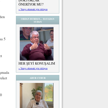
DOKTORLAR
ÖNERİYOR MU?
» Yazıyı okumak için tıklayın
nden
ORDAN BURDAN... HAVADAN
SUDAN
na 5
et
HER ŞEYİ KONUŞALIM
» Yazıyı okumak için tıklayın
aşmada
reket
ABUR CUBUR
50