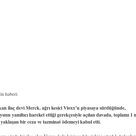
in haberi:
an ilaç devi Merck, ağrı kesici Vioxx’u piyasaya sürdüğünde,
unu yanıltıcı hareket ettiği gerekçesiyle açılan davada, toplamı 1 
 yaklaşan bir ceza ve tazminat ödemeyi kabul etti.
em gözde bir ilaç olan Vioxx, kalp krizi ve felç riskini artırdığı bulgular