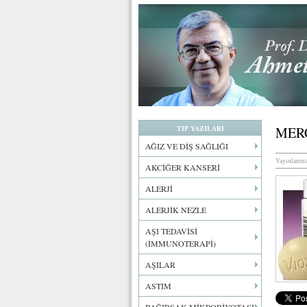
TIP YAZILARI
MER
AĞIZ VE DİŞ SAĞLIĞI
Yayınlanma
AKCİĞER KANSERİ
ALERJİ
ALERJİK NEZLE
AŞI TEDAVİSİ
(İMMUNOTERAPİ)
AŞILAR
ASTIM