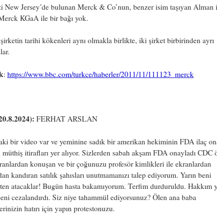
i New Jersey’de bulunan Merck & Co’nun, benzer isim taşıyan Alman i
 Merck KGaA ile bir bağı yok.
 şirketin tarihi kökenleri aynı olmakla birlikte, iki şirket birbirinden ayrı
lar.
k
:
https://www.bbc.com/turkce/haberler/2011/11/111123_merck
20.8.2024):
FERHAT ARSLAN
ki bir video var ve yeminine sadık bir amerikan hekiminin FDA ilaç on
ili müthiş itirafları yer alıyor. Sizlerden sabah akşam FDA onayladı CDC 
ranlardan konuşan ve bir çoğunuzu profesör kimlikleri ile ekranlardan
n kandıran satılık şahısları unutmamanızı talep ediyorum. Yarın beni
ten atacaklar! Bugün hasta bakamıyorum. Terfim durduruldu. Hakkım y
eni cezalandırdı. Siz niye tahammül ediyorsunuz? Ölen ana baba
erinizin hatırı için yapın protestonuzu.