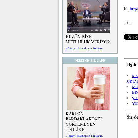
K:
http
***
HÜZÜN BİZE
MUTLULUK VERİYOR
» Yazıyı okumak için tıklayın
DERDİME BİR ÇARE
İlgil
ME
ORTAY
MU
Bİ
ŞU
YOK
KARTON
Siz d
BARDAKLARDAKİ
GÖRÜLMEYEN
TEHLİKE
» Yazıyı okumak için tıklayın