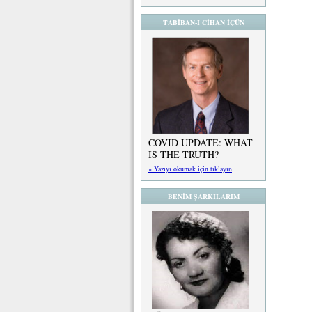
TABİBAN-I CİHAN İÇÜN
COVID UPDATE: WHAT
IS THE TRUTH?
» Yazıyı okumak için tıklayın
BENİM ŞARKILARIM