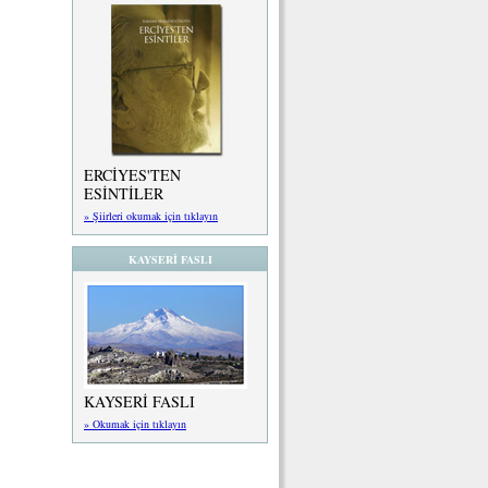
ERCİYES'TEN
ESİNTİLER
» Şiirleri okumak için tıklayın
KAYSERİ FASLI
KAYSERİ FASLI
» Okumak için tıklayın