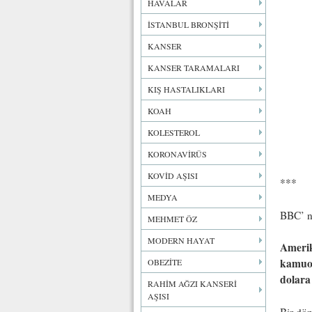
HAVALAR
İSTANBUL BRONŞİTİ
KANSER
KANSER TARAMALARI
KIŞ HASTALIKLARI
KOAH
KOLESTEROL
KORONAVİRÜS
KOVİD AŞISI
***
MEDYA
BBC’ n
MEHMET ÖZ
MODERN HAYAT
Amerik
kamuoy
OBEZİTE
dolara
RAHİM AĞZI KANSERİ
AŞISI
Bir dön