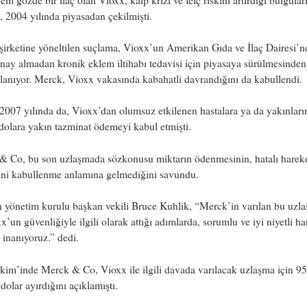
, 2004 yılında piyasadan çekilmişti.
irketine yöneltilen suçlama, Vioxx’un Amerikan Gıda ve İlaç Dairesi’
nay almadan kronik eklem iltihabı tedavisi için piyasaya sürülmesinden
anıyor. Merck, Vioxx vakasında kabahatli davrandığını da kabullendi.
007 yılında da, Vioxx’dan olumsuz etkilenen hastalara ya da yakınları
dolara yakın tazminat ödemeyi kabul etmişti.
& Co, bu son uzlaşmada sözkonusu miktarın ödenmesinin, hatalı harek
ğini kabullenme anlamına gelmediğini savundu.
n yönetim kurulu başkan vekili Bruce Kuhlik, “Merck’in varılan bu uzl
x’un güvenliğiyle ilgili olarak attığı adımlarda, sorumlu ve iyi niyetli ha
e inanıyoruz.” dedi.
im’inde Merck & Co, Vioxx ile ilgili davada varılacak uzlaşma için 9
dolar ayırdığını açıklamıştı.