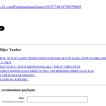
s://x.com/Ferhatarslandr/status/1825774634798559685
i Diğer Yazılar:
RCK’ İN İLAÇLARINI TENKİT EDEN DOKTORLAR İÇİN KARA LİSTE HAZIRLADI
A ÇIKTI
RAT TUZCU’ DAN KARDİYOLOGLARA “TOKAT” GİBİ CEVAP
NLERCE KİŞİNİN KALP KRİZİ VE FELÇ GEÇİRMESİNE SEBEP OLAN İLAÇ
 CÜRETE BAKAR MISINIZ?..
 EDİN BU KİŞİLERİ!..
e yorumunuzu paylaşın:
İsim:
(Doldurmak zorunludur)