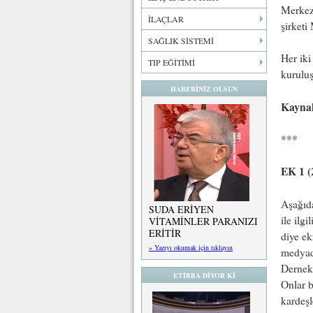
Merkez
İLAÇLAR
şirketi
SAĞLIK SİSTEMİ
Her iki
TIP EĞİTİMİ
kuruluş
HABERİNİZ OLSUN
Kayna
***
EK 1 (
Aşağıda
SUDA ERİYEN
ile ilg
VİTAMİNLER PARANIZI
ERİTİR
diye ek
» Yazıyı okumak için tıklayın
medyada
Dernek
ETİBBA DİYOR Kİ
Onlar b
kardeşl