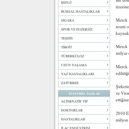
REFLÜ
üzerine
RUHSAL HASTALIKLAR
Merck ş
SİGARA
resmi o
SPOR VE EGZERSİZ
kaynakl
TEŞHİS
Merck 2
TİROİT
milyar 
TÜBERKÜLOZ
UZUN YAŞAMA
Merck 
edildi
YAZ HASTALIKLARI
ZATÜRREE
Şirketi
ve Viox
ELEŞTİREL YAZILAR
ettiğin
ALTERNATİF TIP
DOKTORLAR
2010 Ek
HASTALIKLAR
milyon 
İLAÇ ENDÜSTRİSİ