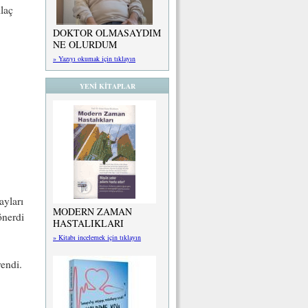
laç
DOKTOR OLMASAYDIM
NE OLURDUM
» Yazıyı okumak için tıklayın
YENİ KİTAPLAR
ayları
MODERN ZAMAN
önerdi
HASTALIKLARI
» Kitabı incelemek için tıklayın
endi.