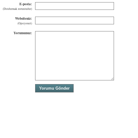
E-posta:
(Doldurmak zorunludur)
Websiteniz:
(Opsiyonel)
Yorumunuz: