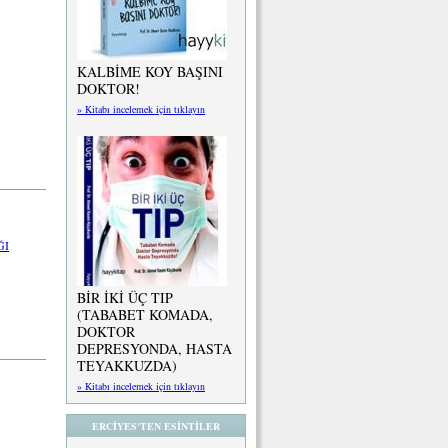
KALBİME KOY BAŞINI
DOKTOR!
» Kitabı incelemek için tıklayın
ĞI
BİR İKİ ÜÇ TIP
(TABABET KOMADA,
DOKTOR
DEPRESYONDA, HASTA
TEYAKKUZDA)
» Kitabı incelemek için tıklayın
ERCİYES'TEN ESİNTİLER