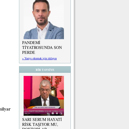
PANDEMİ
TİYATROSUNDA SON
PERDE
» Yazıyı okumak için tıklayın
BİR TAVSİYE
milyar
SARI SERUM HAYATİ
RİSK TAŞIYOR MU,
ı