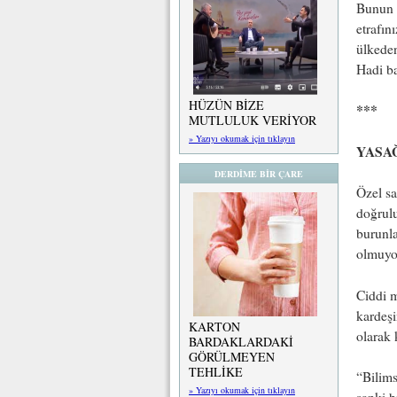
Bunun i
etrafın
ülkeden
Hadi 
HÜZÜN BİZE
***
MUTLULUK VERİYOR
» Yazıyı okumak için tıklayın
YASAĞ
DERDİME BİR ÇARE
Özel sa
doğrulu
burunla
olmuyo
Ciddi m
kardeşi
KARTON
olarak
BARDAKLARDAKİ
GÖRÜLMEYEN
TEHLİKE
“Bilims
» Yazıyı okumak için tıklayın