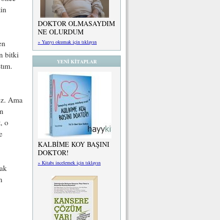
tin
DOKTOR OLMASAYDIM
NE OLURDUM
en
» Yazıyı okumak için tıklayın
 bitki
YENİ KİTAPLAR
ştım.
ez. Ama
in
, o
e
KALBİME KOY BAŞINI
DOKTOR!
» Kitabı incelemek için tıklayın
yak
n