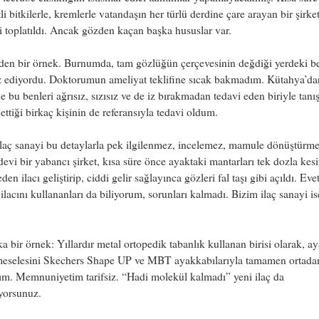
tli bitkilerle, kremlerle vatandaşın her türlü derdine çare arayan bir şirke
i toplatıldı. Ancak gözden kaçan başka hususlar var.
den bir örnek. Burnumda, tam gözlüğün çerçevesinin değdiği yerdeki b
z ediyordu. Doktorumun ameliyat teklifine sıcak bakmadım. Kütahya’dan
le bu benleri ağrısız, sızısız ve de iz bırakmadan tedavi eden biriyle tanı
ettiği birkaç kişinin de referansıyla tedavi oldum.
ilaç sanayi bu detaylarla pek ilgilenmez, incelemez, mamule dönüştürm
evi bir yabancı şirket, kısa süre önce ayaktaki mantarları tek dozla kes
den ilacı geliştirip, ciddi gelir sağlayınca gözleri fal taşı gibi açıldı. Evet
ilacını kullananları da biliyorum, sorunları kalmadı. Bizim ilaç sanayi is
.
a bir örnek: Yıllardır metal ortopedik tabanlık kullanan birisi olarak, a
 meselesini Skechers Shape UP ve MBT ayakkabılarıyla tamamen ortada
ım. Memnuniyetim tarifsiz. “Hadi molekül kalmadı” yeni ilaç da
yorsunuz.