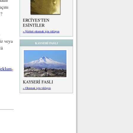
ladır
açını
u?
ERCİYES'TEN
ESİNTİLER
» Şiirleri okumak için tıklayın
e
üz veya
KAYSERİ FASLI
kü
reklam-
KAYSERİ FASLI
» Okumak için tıklayın