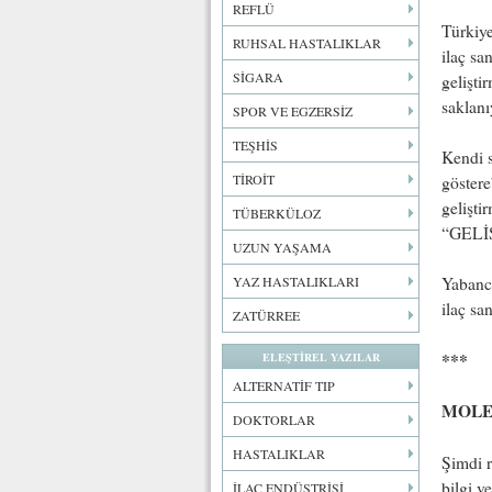
REFLÜ
Türkiye
RUHSAL HASTALIKLAR
ilaç sa
SİGARA
gelişt
saklanı
SPOR VE EGZERSİZ
TEŞHİS
Kendi s
TİROİT
göstere
gelişti
TÜBERKÜLOZ
“GELİŞ
UZUN YAŞAMA
YAZ HASTALIKLARI
Yabancı
ilaç sa
ZATÜRREE
***
ELEŞTİREL YAZILAR
ALTERNATİF TIP
MOLE
DOKTORLAR
HASTALIKLAR
Şimdi r
bilgi v
İLAÇ ENDÜSTRİSİ