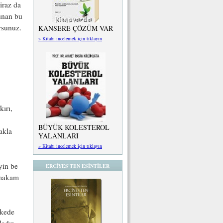
iraz da
lunan bu
rsunuz.
KANSERE ÇÖZÜM VAR
» Kitabı incelemek için tıklayın
kırı,
BÜYÜK KOLESTEROL
akla
YALANLARI
» Kitabı incelemek için tıklayın
yin be
ERCİYES'TEN ESİNTİLER
 makam
lkede