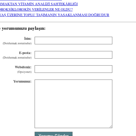
RMAKTAN VİTAMİN ANALİZİ SAHTEKÂRLIĞI
DROKSİKLOROKİN VERİLENLER NE OLDU?
 YAŞ ÜZERİNE TOPLU TAŞIMANIN YASAKLANMASI DOĞRUDUR
e yorumunuzu paylaşın:
İsim:
(Doldurmak zorunludur)
E-posta:
(Doldurmak zorunludur)
Websiteniz:
(Opsiyonel)
Yorumunuz: