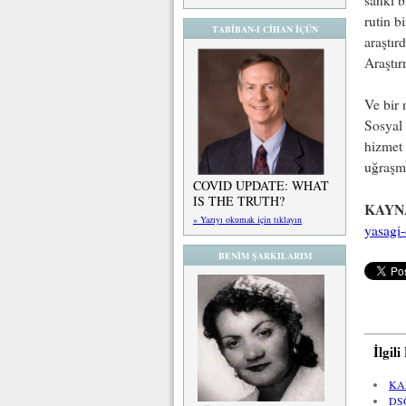
sanki b
rutin b
TABİBAN-I CİHAN İÇÜN
araştır
Araştı
Ve bir 
Sosyal
hizmet 
uğraşma
COVID UPDATE: WHAT
IS THE TRUTH?
KAYN
» Yazıyı okumak için tıklayın
yasagi-
BENİM ŞARKILARIM
İlgil
KA
DS