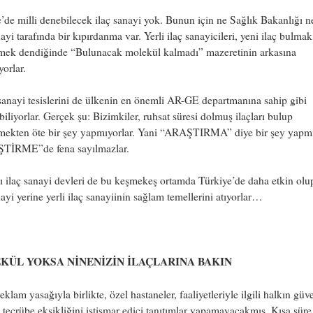
’de milli denebilecek ilaç sanayi yok. Bunun için ne Sağlık Bakanlığı n
nayi tarafında bir kıpırdanma var. Yerli ilaç sanayicileri, yeni ilaç bulmak
irmek dendiğinde “Bulunacak molekül kalmadı” mazeretinin arkasına
yorlar.
anayi tesislerini de ülkenin en önemli AR-GE departmanına sahip gibi
biliyorlar. Gerçek şu: Bizimkiler, ruhsat süresi dolmuş ilaçları bulup
rmekten öte bir şey yapmıyorlar. Yani “ARAŞTIRMA” diye bir şey yapmı
TİRME”de fena sayılmazlar.
 ilaç sanayi devleri de bu keşmekeş ortamda Türkiye’de daha etkin olup
nayi yerine yerli ilaç sanayiinin sağlam temellerini atıyorlar…
KÜL YOKSA NİNENİZİN İLAÇLARINA BAKIN
eklam yasağıyla birlikte, özel hastaneler, faaliyetleriyle ilgili halkın güv
e tecrübe eksikliğini istismar edici tanıtımlar yapamayacakmış. Kısa sür