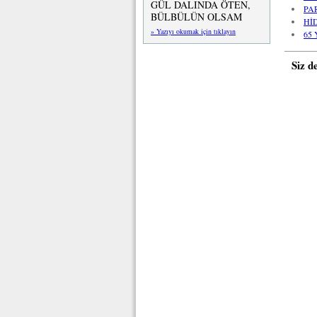
GÜL DALINDA ÖTEN,
PA
BÜLBÜLÜN OLSAM
Hİ
» Yazıyı okumak için tıklayın
65
Siz d