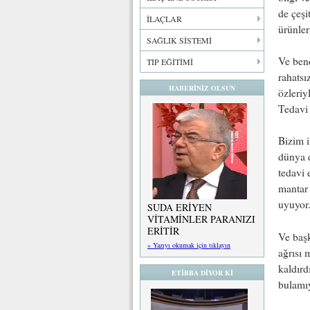
de çeşi
İLAÇLAR
ürünler
SAĞLIK SİSTEMİ
Ve ben
TIP EĞİTİMİ
rahatsı
HABERİNİZ OLSUN
özleriy
Tedavi 
Bizim 
dünya d
tedavi e
mantar 
uyuyor
SUDA ERİYEN
VİTAMİNLER PARANIZI
ERİTİR
Ve başk
» Yazıyı okumak için tıklayın
ağrısı
kaldırd
ETİBBA DİYOR Kİ
bulamı