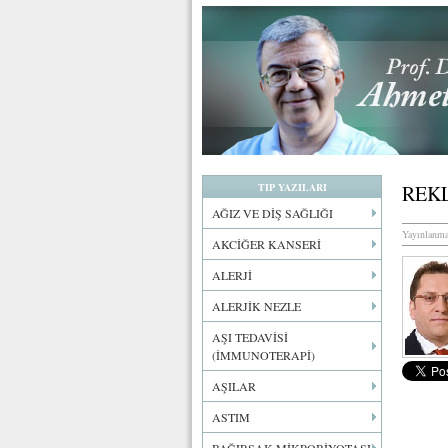
TIP YAZILARI
REK
AĞIZ VE DİŞ SAĞLIĞI
Yayınlanma
AKCİĞER KANSERİ
ALERJİ
ALERJİK NEZLE
AŞI TEDAVİSİ
(İMMUNOTERAPİ)
AŞILAR
ASTIM