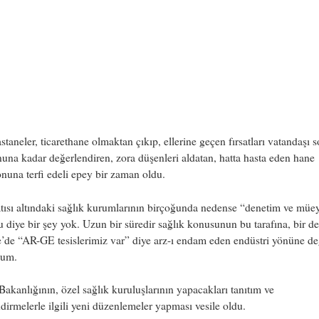
staneler, ticarethane olmaktan çıkıp, ellerine geçen fırsatları vatandaşı
nuna kadar değerlendiren, zora düşenleri aldatan, hatta hasta eden hane
nuna terfi edeli epey bir zaman oldu.
tısı altındaki sağlık kurumlarının birçoğunda nedense “denetim ve müe
 diye bir şey yok. Uzun bir süredir sağlık konusunun bu tarafına, bir de
e’de “AR-GE tesislerimiz var” diye arz-ı endam eden endüstri yönüne d
dum.
Bakanlığının, özel sağlık kuruluşlarının yapacakları tanıtım ve
ndirmelerle ilgili yeni düzenlemeler yapması vesile oldu.