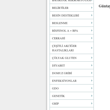
BAĞIRSAK MİKROBİYOTASI
Güntay
BELİRTİLER
BESİN DESTEKLERİ
BESLENME
BİSFENOL A = BPA
CERRAHİ
ÇEŞİTLİ AKCİĞER
HASTALIKLARI
ÇÖLYAK GLUTEN
DİYABET
DOMUZ GRİBİ
ENFEKSİYONLAR
GDO
GENETİK
GRİP