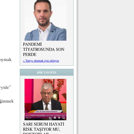
PANDEMİ
TİYATROSUNDA SON
PERDE
 soymak
» Yazıyı okumak için tıklayın
BİR TAVSİYE
yyide”
eğinmek
SARI SERUM HAYATİ
RİSK TAŞIYOR MU,