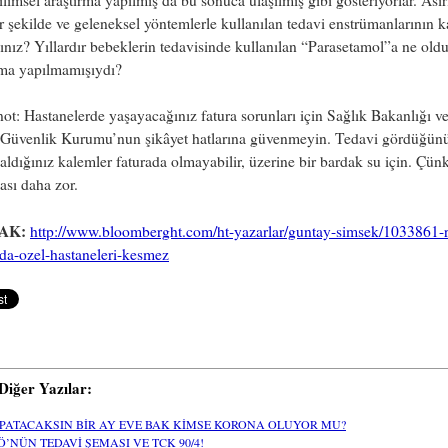
ilimsel araştırma yapılmış da bu sonuca ulaşılmış gibi gösteriyorlar. Asır
ir şekilde ve geleneksel yöntemlerle kullanılan tedavi enstrümanlarının k
dınız? Yıllardır bebeklerin tedavisinde kullanılan “Parasetamol”a ne old
rma yapılmamışıydı?
not: Hastanelerde yaşayacağınız fatura sorunları için Sağlık Bakanlığı v
 Güvenlik Kurumu’nun şikâyet hatlarına güvenmeyin. Tedavi gördüğün
aldığınız kalemler faturada olmayabilir, üzerine bir bardak su için. Çün
sı daha zor.
AK:
http://www.bloomberght.com/ht-yazarlar/guntay-simsek/1033861-
da-ozel-hastaneleri-kesmez
i Diğer Yazılar:
PATACAKSIN BİR AY EVE BAK KİMSE KORONA OLUYOR MU?
Ö’NÜN TEDAVİ ŞEMASI VE TCK 90/4!