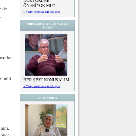
DOKTORLAR
ÖNERİYOR MU?
e de
» Yazıyı okumak için tıklayın
,
ORDAN BURDAN... HAVADAN
SUDAN
yorlar,
 milli
HER ŞEYİ KONUŞALIM
» Yazıyı okumak için tıklayın
ABUR CUBUR
enini,
e önce