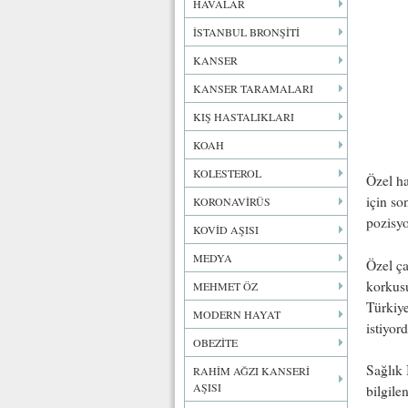
HAVALAR
İSTANBUL BRONŞİTİ
KANSER
KANSER TARAMALARI
KIŞ HASTALIKLARI
KOAH
KOLESTEROL
Özel ha
için so
KORONAVİRÜS
pozisyo
KOVİD AŞISI
MEDYA
Özel ça
korkusu
MEHMET ÖZ
Türkiy
MODERN HAYAT
istiyor
OBEZİTE
Sağlık 
RAHİM AĞZI KANSERİ
AŞISI
bilgile