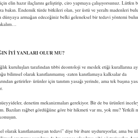
çin elin hazır ilaçlarını geliştirip, ciro yapmaya çalışıyorsunuz. Lütfen b
ıza bakın. Endemik türde bitkileri olan, yer üstü ve yeraltı madenleri bu
 dünyaya armağan edeceğiniz belki geleneksel bir tedavi yöntemi bulu
bakalım…
IN İYİ YANLARI OLUR MU?
ğlık kuruluşları tarafından tıbbi deontoloji ve meslek etiği kurallarına ay
ğu bilimsel olarak kanıtlanmamış -zaten kanıtlamaya kalksalar da
rından getirirler- ürünler için tanıtım yasağı yerinde, ama tek başına yas
r.
üeyyideler, denetim mekanizmaları gerekiyor. Bir de bu ürünleri incele
m. Bazıları rağbet gördüğüne göre bir hikmeti var mı, yok mu? Yetkili
 konuşun.
el olarak kanıtlanamayan tedavi” diye bir ibare uyduruyorlar, ama bu ü